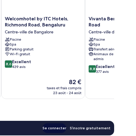
Welcomhotel
Vivanta
Welcomhotel by ITC Hotels,
Vivanta Bengaluru R
by
Bengaluru
Richmond Road, Bengaluru
Road
ITC
Residency
Centre-ville de Bangalore
Centre-ville de Bangalor
Hotels,
Road
Richmond
Piscine
Centre-
Piscine
Spa
Spa
Road,
ville
Parking gratuit
Transfert aéroport
Bengaluru
de
Wi-Fi gratuit
Animaux de compagnie
Centre-
Bangalore
admis
8.6
ville
Excellent
8,6
8.8
Excellent
sur
de
439 avis
8,8
sur
377 avis
10,
Bangalore
10,
Excellent,
Le
82 €
Excellent,
439 avis
u
nouveau
377 avis
taxes et frais compris
tax
prix
23 août - 24 août
est
de
82 €
Se connecter
S’inscrire gratuitement