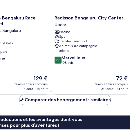
la
tour
Radisson
e Bengaluru Race
Radisson Bengaluru City Center
Bengaluru
el
Ulsoor
City
de Bangalore
Piscine
Center
Spa
Ulsoor
Transfert aéroport
r gratuit
Animaux de compagnie
admis
oport
9.0
Merveilleux
eux
9,0
sur
198 avis
10,
Merveilleux,
Le
Le
129 €
72 €
198 avis
nouveau
nouvea
taxes et frais compris
taxes et frais compris
prix
prix
14 août - 15 août
30 août - 31 août
est
est
de
de
Comparer des hébergements similaires
129 €
72 €
réductions et les avantages dont vous
ses pour plus d’aventures !