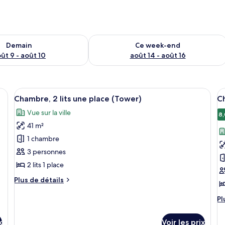
sponibilité pour demain août 9 - août 10
Vérifier la disponibilité pour ce week
Demain
Ce week-end
ût 9 - août 10
août 14 - août 16
couette en duvet d'oie, surmatelas
Afficher
Une chambre d’hôtel comprenant un li
A
6
Chambre, 2 lits une place (Tower)
Ch
toutes
t
Vue sur la ville
les
le
8,
41 m²
photos
p
pour
p
1 chambre
ce
c
3 personnes
type
t
2 lits 1 place
de
d
Plus
Plus de détails
chambre :
c
de
Chambre,
C
détails
Pl
Pl
sur
2
Ex
d
le
dé
lits
1
x
Voir les prix
type