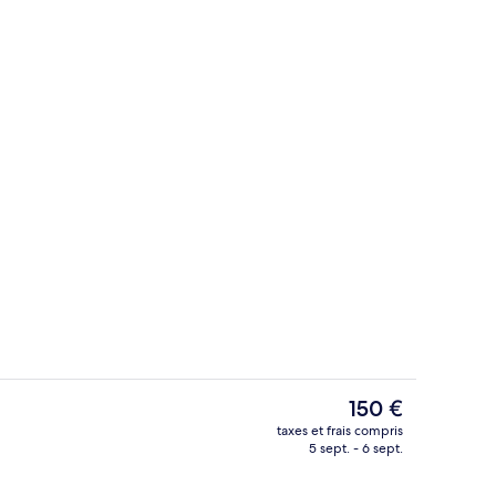
Hall
Le
150 €
prix
taxes et frais compris
actuel
5 sept. - 6 sept.
7 restaurants servant le petit déjeuner
est
de