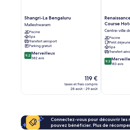
lit
Shangri-
Renaissance
Shangri-La Bengaluru
Renaissanc
La
Bengaluru
Course Hot
Malleshwaram
Bengaluru
Race
Centre-ville 
Piscine
Malleshwaram
Course
Spa
Hotel
Piscine
Transfert aéroport
Petit déjeune
Centre-
Parking gratuit
Spa
ville
Transfert aér
9.2
Merveilleux
de
9,2
sur
382 avis
9.2
Bangalore
Merveill
9,2
10,
sur
183 avis
Merveilleux,
10,
382 avis
Merveilleux,
Le
119 €
183 avis
nouveau
taxes et frais compris
prix
28 août - 29 août
est
de
119 €
Connectez-vous pour découvrir les 
pouvez bénéficier. Plus de récompen