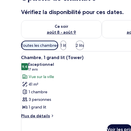
Vérifiez la disponibilité pour ces dates.
Vérifier la disponibilité pour ce soir août 8 - août 9
Vérifier la di
Ce soir
août 8 - août 9
ao
Filtres
Toutes les chambres
1 lit
2 lits
disponibles
Afficher
Literie de qualité supérieure, 
pour
6
Chambre, 1 grand lit (Tower)
toutes
les
Exceptionnel
les
9,4
chambres
9,4 sur 10
(17 avis)
17 avis
photos
Vue sur la ville
pour
41 m²
ce
1 chambre
type
3 personnes
de
1 grand lit
chambre :
Chambre,
Plus
Plus de détails
1
de
détails
grand
Voir les pri