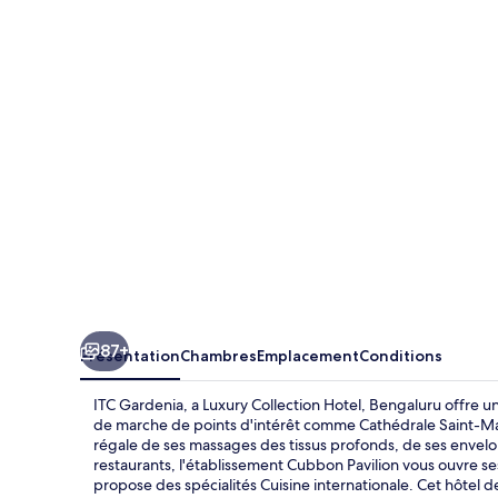
Gardenia,
a
Luxury
Collection
Hotel,
Bengaluru
87+
Présentation
Chambres
Emplacement
Conditions
ITC Gardenia, a Luxury Collection Hotel, Bengaluru offre u
de marche de points d'intérêt comme Cathédrale Saint-Mar
régale de ses massages des tissus profonds, de ses envelo
restaurants, l'établissement Cubbon Pavilion vous ouvre ses
propose des spécialités Cuisine internationale. Cet hôtel de