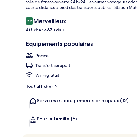
salle de fitness ouverte 24 h/24. Les autres voyageurs ado
courte distance à pied des transports publics : Station Mah
Avis
Merveilleux
9,2
9,2 sur 10
Hall
voyageurs
Afficher 467 avis
Équipements populaires
Piscine
Transfert aéroport
Wi-Fi gratuit
Tout afficher
Services et équipements principaux
(12)
Pour la famille
(6)