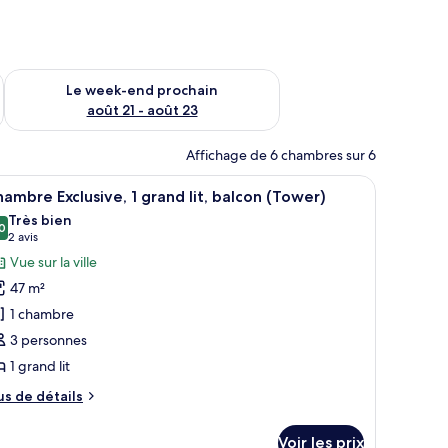
-end août 14 - août 16
Vérifier la disponibilité pour le week-end prochain août 21 - 
Le week-end prochain
août 21 - août 23
Affichage de 6 chambres sur 6
t, un bureau avec un ordinateur, une télévision et un balcon donnant sur d
fficher
Une chambre d’hôtel avec un lit, un bureau, une
8
ambre Exclusive, 1 grand lit, balcon (Tower)
outes
Très bien
s
0
8,0 sur 10
(2 avis)
2 avis
hotos
Vue sur la ville
our
47 m²
e
1 chambre
ype
3 personnes
e
1 grand lit
hambre :
hambre
us
us de détails
clusive,
e
tails
Voir les prix