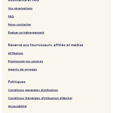
Assistance et FAQ
&
A
r
a
W
s
R
R
t
P
i
Vos réservations
e
a
u
t
s
d
l
h
FAQ
o
i
a
3
r
s
B
Nous contacter
t
s
e
o
d
Évaluer un hébergement
n
r
C
o
Réservé aux fournisseurs, affiliés et médias
o
o
l
m
Affiliation
l
s
e
a
Promouvoir vos services
c
n
t
d
Agents de voyages
i
3
o
B
Politiques
n
a
H
t
Conditions générales d’utilisation
o
h
t
r
Conditions Générales d’Utilisation d’Abritel
e
o
l
o
Accessibilité
m