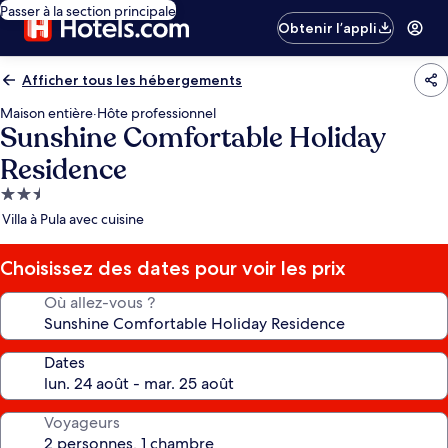
Passer à la section principale
Obtenir l’appli
Afficher tous les hébergements
Maison entière
·
Hôte professionnel
Sunshine Comfortable Holiday
Residence
Hébergement
2.5 étoiles
Villa à Pula avec cuisine
Choisissez des dates pour voir les prix
Où allez-vous ?
Dates
Voyageurs