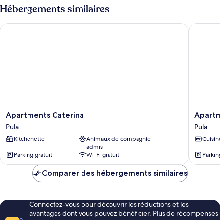
Hébergements similaires
Apartments Caterina
Apartme
Apartments
Apartme
Apartments Caterina
Apart
Caterina
1303
Pula
Pula
Pula
Pula
Kitchenette
Animaux de compagnie
Cuisin
admis
Parking gratuit
Wi-Fi gratuit
Parkin
Comparer des hébergements similaires
Connectez-vous pour découvrir les réductions et les
avantages dont vous pouvez bénéficier. Plus de récompenses