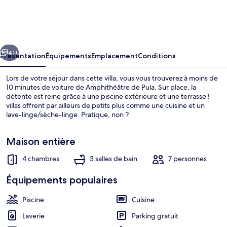
Comfortable
Holiday
Residence
cédent
Suivant
41+
Présentation
Équipements
Emplacement
Conditions
Lors de votre séjour dans cette villa, vous vous trouverez à moins de
10 minutes de voiture de Amphithéâtre de Pula. Sur place, la
détente est reine grâce à une piscine extérieure et une terrasse !
villas offrent par ailleurs de petits plus comme une cuisine et un
lave-linge/sèche-linge. Pratique, non ?
Maison entière
4 chambres
3 salles de bain
7 personnes
Équipement de l’hébergement
Équipements populaires
Piscine
Cuisine
Laverie
Parking gratuit