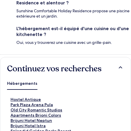
Residence et alentour ?
Sunshine Comfortable Holiday Residence propose une piscine
extérieure et un jardin.
L'hébergement est-il équipé d'une cuisine ou d'une
kitchenette ?
Oui, vous y trouverez une cuisine avec un grille-pain.
Continuez vos recherches
Hébergements
L
Hostel Antique
i
L
Park Plaza Arena Pula
e
i
L
Old City Romantic Studios
n
e
i
L
Apartments Brioni Colors
o
n
e
i
L
Brijuni Hotel Neptun
u
o
n
e
i
L
Brijuni Hotel Istra
v
u
o
n
e
i
L