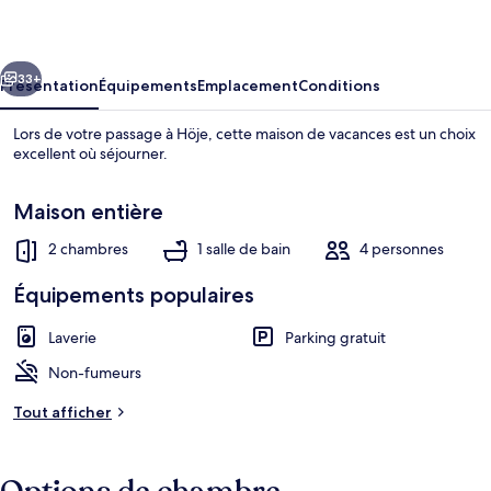
Holiday
Home
cédent
Suivant
in
33+
Présentation
Équipements
Emplacement
Conditions
Hoje
Lors de votre passage à Höje, cette maison de vacances est un choix
excellent où séjourner.
Maison entière
2 chambres
1 salle de bain
4 personnes
Équipements populaires
Maison | Extérieur
Laverie
Parking gratuit
Non-fumeurs
Tout afficher