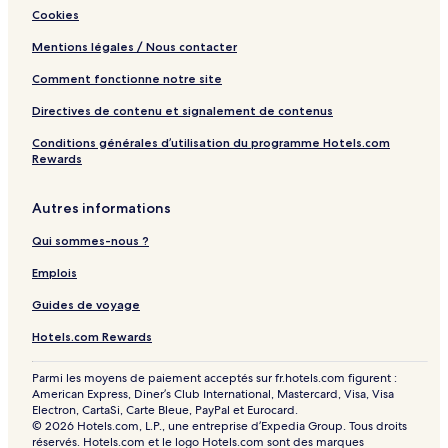
r
Cookies
n
Mentions légales / Nous contacter
Comment fonctionne notre site
Directives de contenu et signalement de contenus
Conditions générales d’utilisation du programme Hotels.com
Rewards
Autres informations
Qui sommes-nous ?
Emplois
Guides de voyage
Hotels.com Rewards
Parmi les moyens de paiement acceptés sur fr.hotels.com figurent :
American Express, Diner’s Club International, Mastercard, Visa, Visa
Electron, CartaSi, Carte Bleue, PayPal et Eurocard.
© 2026 Hotels.com, L.P., une entreprise d’Expedia Group. Tous droits
réservés. Hotels.com et le logo Hotels.com sont des marques