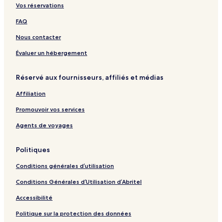
Vos réservations
t
o
i
a
e
u
n
r
FAQ
l
s
M
h
C
e
u
e
Nous contacter
o
S
n
m
l
u
k
Évaluer un hébergement
l
n
f
e
n
o
Réservé aux fournisseurs, affiliés et médias
c
e
r
t
m
s
Affiliation
i
o
s
o
Promouvoir vos services
n
b
Agents de voyages
y
B
Politiques
e
s
Conditions générales d’utilisation
t
W
Conditions Générales d’Utilisation d’Abritel
e
s
Accessibilité
t
e
Politique sur la protection des données