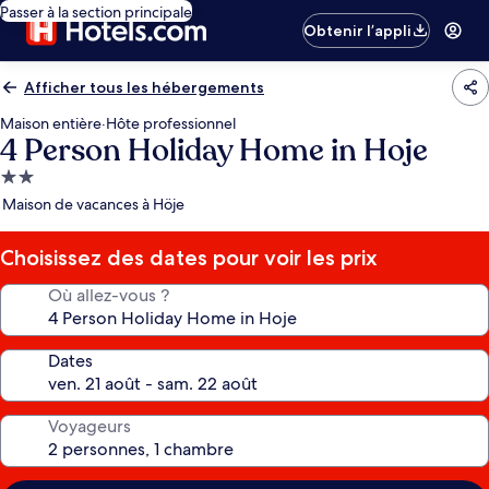
Passer à la section principale
Obtenir l’appli
Afficher tous les hébergements
Maison entière
·
Hôte professionnel
4 Person Holiday Home in Hoje
Hébergement
2.0 étoiles
Maison de vacances à Höje
Choisissez des dates pour voir les prix
Où allez-vous ?
Dates
Voyageurs