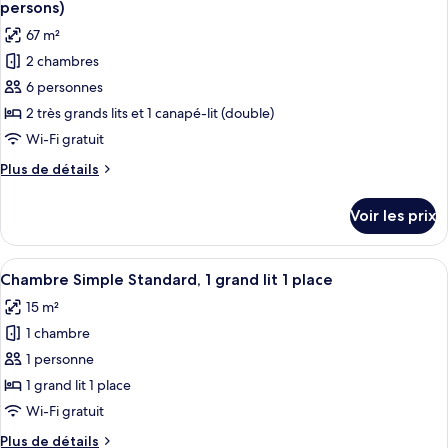
chambre
salles
persons)
Chambre
les
de
67 m²
Familiale,
photos
bains
2
2 chambres
pour
(4
chambres,
6 personnes
ce
2
persons)
salles
type
2 très grands lits et 1 canapé-lit (double)
de
de
Wi-Fi gratuit
bains
chambre :
(4
Plus
Plus de détails
Chambre
persons)
de
Familiale,
détails
Voir les prix
sur
2
le
chambres,
type
Afficher
Une chambre d’hôtel avec un fauteuil
2
16
de
Chambre Simple Standard, 1 grand lit 1 place
toutes
chambre
salles
15 m²
Chambre
les
de
Familiale,
1 chambre
photos
bains
2
pour
1 personne
(6
chambres,
ce
2
1 grand lit 1 place
persons)
salles
type
Wi-Fi gratuit
de
de
bains
Plus
Plus de détails