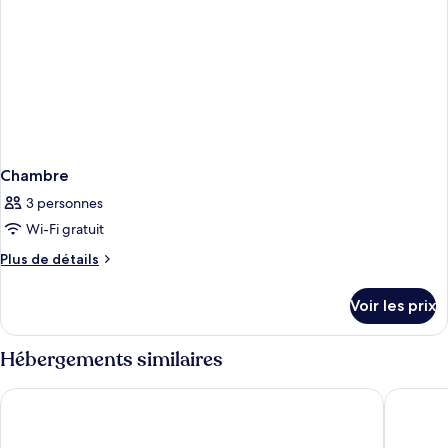
Chambre
3 personnes
Wi-Fi gratuit
Plus
Plus de détails
de
détails
Voir les prix
sur
le
type
Hébergements similaires
de
chambre
Maritim Hotel Ingolstadt
Intergro
Chambre