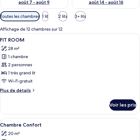
août 7 - août 9
août 14 - août 16
Filtres
Toutes les chambres
1 lit
2 lits
3+ lits
disponibles
pour
Affichage de 12 chambres sur 12
les
Afficher
Une chambre moderne équipée d’un lit,
7
FIT ROOM
chambres
toutes
28 m²
les
1 chambre
photos
pour
2 personnes
ce
1 très grand lit
type
Wi-Fi gratuit
de
Plus
Plus de détails
chambre :
de
FIT
détails
Voir les prix
sur
ROOM
le
type
Afficher
Une chambre d’hôtel moderne avec un g
18
de
Chambre Confort
toutes
chambre
20 m²
FIT
les