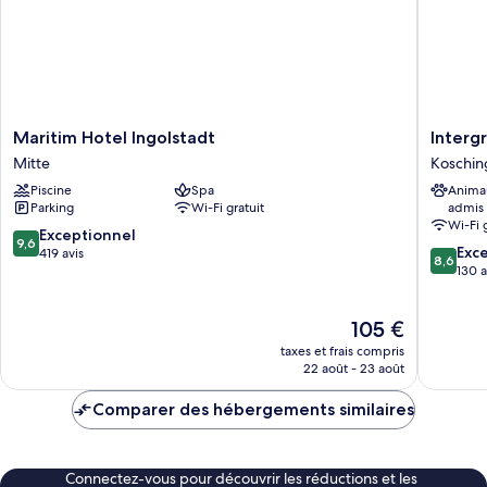
Maritim
Intergr
Maritim Hotel Ingolstadt
Interg
Hotel
Busines
Mitte
Koschin
Ingolstadt
&
Piscine
Spa
Anima
Mitte
Design
Parking
Wi-Fi gratuit
admis
Hotel
Wi-Fi 
Ingolsta
9.6
Exceptionnel
9,6
8.6
Koschin
Exce
sur
419 avis
8,6
sur
130 a
10,
10,
Exceptionnel,
Excellen
419 avis
Le
105 €
130 avis
nouveau
taxes et frais compris
prix
22 août - 23 août
est
de
Comparer des hébergements similaires
105 €
Connectez-vous pour découvrir les réductions et les