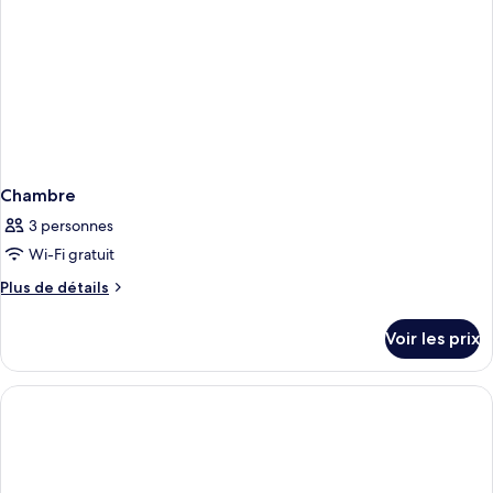
Chambre
3 personnes
Wi-Fi gratuit
Plus
Plus de détails
de
détails
Voir les prix
sur
le
type
de
chambre
Chambre