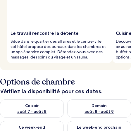
Le travail rencontre la détente
Cuisin
Situé dans le quartier des affaires et le centre-ville,
Découvre
cet hôtel propose des bureaux dans les chambres et
air au r
un spa à service complet. Détendez-vous avec des
buffet p
massages, des soins du visage et un sauna.
options.
Options de chambre
Vérifiez la disponibilité pour ces dates.
Vérifier la disponibilité pour ce soir août 7 - août 8
Vérifier la disponibilité pour 
Ce soir
Demain
août 7 - août 8
août 8 - août 9
Vérifier la disponibilité pour ce week-end août 7 - août 9
Vérifier la disponibilité pour 
Ce week-end
Le week-end prochain