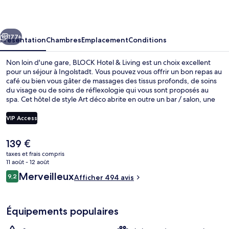
&
Living
cédent
Suivant
177+
Présentation
Chambres
Emplacement
Conditions
Non loin d'une gare, BLOCK Hotel & Living est un choix excellent
pour un séjour à Ingolstadt. Vous pouvez vous offrir un bon repas au
café ou bien vous gâter de massages des tissus profonds, de soins
du visage ou de soins de réflexologie qui vous sont proposés au
spa. Cet hôtel de style Art déco abrite en outre un bar / salon, une
salle de fitness et un sauna.
VIP Access
Le
139 €
Chambre Deluxe | Minibar, coffres-for
prix
taxes et frais compris
actuel
11 août - 12 août
est
Avis
Merveilleux
9,2
Afficher 494 avis
de
9,2 sur 10
voyageurs
139 €.
Équipements populaires