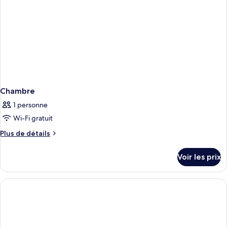
Chambre
1 personne
Wi-Fi gratuit
Plus
Plus de détails
de
détails
Voir les prix
sur
le
type
de
chambre
Chambre