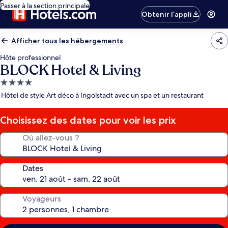
Passer à la section principale
Obtenir l’appli
Afficher tous les hébergements
Hôte professionnel
BLOCK Hotel & Living
Hébergement
4.0 étoiles
Hôtel de style Art déco à Ingolstadt avec un spa et un restaurant
Choisissez des dates pour voir les prix
Où allez-vous ?
Dates
Voyageurs