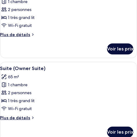
ROOM
1 chambre
photos
pour
2 personnes
ce
1 très grand lit
type
Wi-Fi gratuit
de
Plus
Plus de détails
chambre :
de
Chambre
détails
Voir les prix
sur
Confort
le
type
Afficher
Un lit bien fait, agrémenté d’oreillers 
17
de
Suite (Owner Suite)
toutes
chambre
65 m²
Chambre
les
Confort
1 chambre
photos
pour
2 personnes
ce
1 très grand lit
type
Wi-Fi gratuit
de
Plus
Plus de détails
chambre :
de
Suite
détails
Voir les prix
sur
(Owner