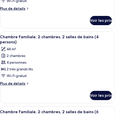
Wi-Fi gratuit
de
Plus
Plus de détails
chambre :
de
Chambre
détails
Voir les prix
sur
Deluxe
le
type
Afficher
Une chambre d’hôtel moderne avec un m
6
de
Chambre Familiale, 2 chambres, 2 salles de bains (4
toutes
chambre
persons)
Chambre
les
44 m²
Deluxe
photos
2 chambres
pour
4 personnes
ce
type
2 très grands lits
de
Wi-Fi gratuit
chambre :
Plus
Plus de détails
Chambre
de
Familiale,
détails
Voir les prix
sur
2
le
chambres,
type
Afficher
Minibar, coffres-forts dans les chambr
2
10
de
Chambre Familiale, 2 chambres, 2 salles de bains (6
toutes