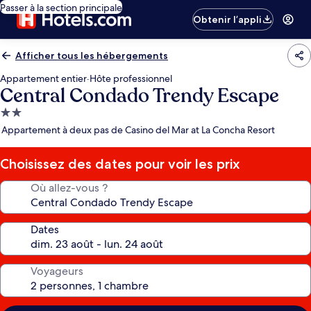
Passer à la section principale
Obtenir l’appli
Afficher tous les hébergements
Appartement entier
·
Hôte professionnel
Central Condado Trendy Escape
Hébergement
2.0 étoiles
Appartement à deux pas de Casino del Mar at La Concha Resort
Choisissez des dates pour voir les prix
Où allez-vous ?
Dates
Voyageurs