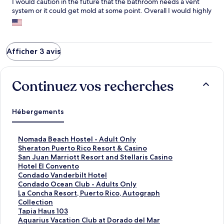
I would caution in the future that the bathroom needs a vent
system or it could get mold at some point. Overall I would highly
recommend this place and would stay again.
Afficher 3 avis
Continuez vos recherches
Hébergements
L
Nomada Beach Hostel - Adult Only
i
L
Sheraton Puerto Rico Resort & Casino
e
i
L
San Juan Marriott Resort and Stellaris Casino
n
e
i
L
Hotel El Convento
o
n
e
i
L
Condado Vanderbilt Hotel
u
o
n
e
i
L
Condado Ocean Club - Adults Only
v
u
o
n
e
i
L
La Concha Resort, Puerto Rico, Autograph
r
v
u
o
n
e
i
Collection
a
r
v
u
o
n
e
L
Tapia Haus 103
n
a
r
v
u
o
n
i
L
Aquarius Vacation Club at Dorado del Mar