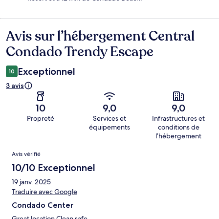
Avis sur l’hébergement Central
Avis
Condado Trendy Escape
Exceptionnel
10
3 avis
10
9,0
9,0
Propreté
Services et
Infrastructures et
équipements
conditions de
l’hébergement
Avis
Avis vérifié
10/10 Exceptionnel
19 janv. 2025
Traduire avec Google
Condado Center
Great location Clean safe