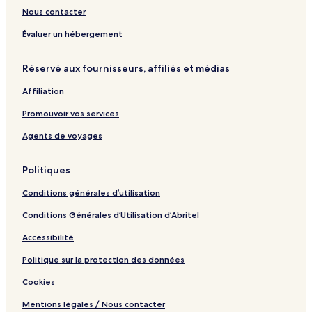
l
l
o
o
e
t
t
m
Nous contacter
l
y
H
n
N
e
i
e
e
o
d
e
l
u
n
Évaluer un hébergement
c
t
a
a
m
O
t
e
d
r
n
Réservé aux fournisseurs, affiliés et médias
i
l
o
A
l
o
t
y
Affiliation
n
t
r
Promouvoir vos services
a
c
Agents de voyages
t
i
Politiques
o
n
Conditions générales d’utilisation
s
Conditions Générales d’Utilisation d’Abritel
Accessibilité
Politique sur la protection des données
Cookies
Mentions légales / Nous contacter