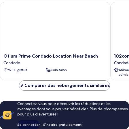
Otium Prime Condado Location Near Beach
102cond
Otium
102con
Otium Prime Condado Location Near Beach
102co
Prime
bl
Condado
Condad
Condado
Condad
Wi-Fi gratuit
Coin salon
Anima
Location
admis
Near
Beach
Comparer des hébergements similaires
Condado
Connectez-vous pour découvrir les réductions et les
avantages dont vous pouvez bénéficier. Plus de récompenses
pour plus d’aventures !
Se connecter
S’inscrire gratuitement