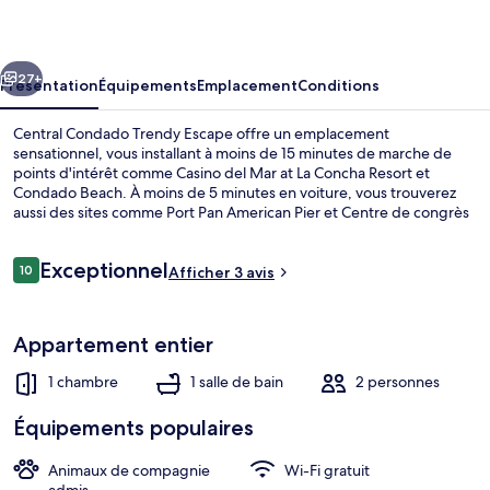
Trendy
Escape
cédent
Suivant
27+
Présentation
Équipements
Emplacement
Conditions
Central Condado Trendy Escape offre un emplacement
sensationnel, vous installant à moins de 15 minutes de marche de
points d'intérêt comme Casino del Mar at La Concha Resort et
Condado Beach. À moins de 5 minutes en voiture, vous trouverez
aussi des sites comme Port Pan American Pier et Centre de congrès
de Porto Rico.
Avis
Exceptionnel
10
Afficher 3 avis
10 sur 10
voyageurs
Appartement | 1 chambre
Appartement entier
1 chambre
1 salle de bain
2 personnes
Équipements populaires
Animaux de compagnie
Wi-Fi gratuit