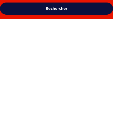
Rechercher
Galerie
photos
de
l’hébergement
Hotel