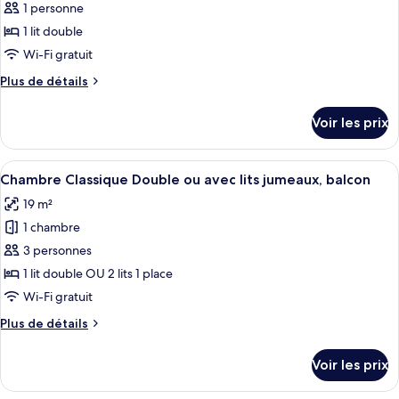
pour
1 personne
balcon
ce
1 lit double
type
Wi-Fi gratuit
de
Plus
Plus de détails
chambre :
de
Chambre
détails
Voir les prix
sur
Double
le
Classique
type
Afficher
Une chambre d’hôtel avec un lit, des t
pour
8
de
Chambre Classique Double ou avec lits jumeaux, balcon
toutes
1
chambre
19 m²
Chambre
les
personne,
Double
1 chambre
photos
balcon
Classique
pour
3 personnes
pour
ce
1
1 lit double OU 2 lits 1 place
personne,
type
Wi-Fi gratuit
balcon
de
Plus
Plus de détails
chambre :
de
Chambre
détails
Voir les prix
sur
Classique
le
Double