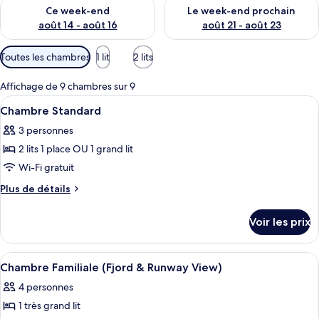
Vérifier la disponibilité pour ce week-end août 14 - août 16
Vérifier la disponibilité pour
Ce week-end
Le week-end prochain
août 14 - août 16
août 21 - août 23
Filtres
Toutes les chambres
1 lit
2 lits
disponibles
pour
Affichage de 9 chambres sur 9
les
Afficher
Une chambre d’hôtel avec un grand lit,
8
Chambre Standard
chambres
toutes
3 personnes
les
2 lits 1 place OU 1 grand lit
photos
pour
Wi-Fi gratuit
ce
Plus
Plus de détails
type
de
détails
de
Voir les prix
sur
chambre :
le
Chambre
type
Afficher
Une chambre d’hôtel avec un grand lit,
4
Standard
de
Chambre Familiale (Fjord & Runway View)
toutes
chambre
4 personnes
Chambre
les
Standard
1 très grand lit
photos