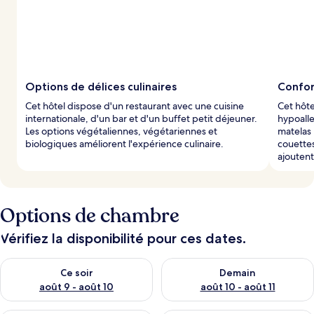
Options de délices culinaires
Confor
Cet hôtel dispose d'un restaurant avec une cuisine
Cet hôte
internationale, d'un bar et d'un buffet petit déjeuner.
hypoalle
Les options végétaliennes, végétariennes et
matelas
biologiques améliorent l'expérience culinaire.
couettes
ajoutent
Options de chambre
Vérifiez la disponibilité pour ces dates.
Vérifier la disponibilité pour ce soir août 9 - août 10
Vérifier la disponibilité pour 
Ce soir
Demain
août 9 - août 10
août 10 - août 11