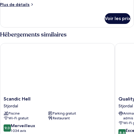
Plus
Plus de détails
de
détails
Voir les prix
sur
le
type
Hébergements similaires
de
chambre
Scandic Hell
Quality 
Chambre
Scandic
Quality
Scandic Hell
Qualit
Hell
Hotel
Stjordal
Stjordal
Stjordal
Airport
Piscine
Parking gratuit
Anima
Vaernes
Wi-Fi gratuit
Restaurant
admis
Stjordal
Wi-Fi 
9.0
Merveilleux
9,0
8.6
Exce
sur
1 034 avis
8,6