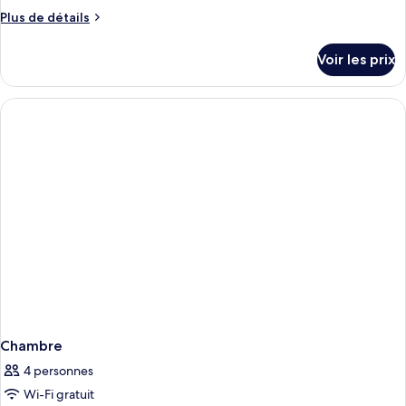
Plus
Plus de détails
de
détails
Voir les prix
sur
le
type
de
chambre
Chambre
Chambre
4 personnes
Wi-Fi gratuit