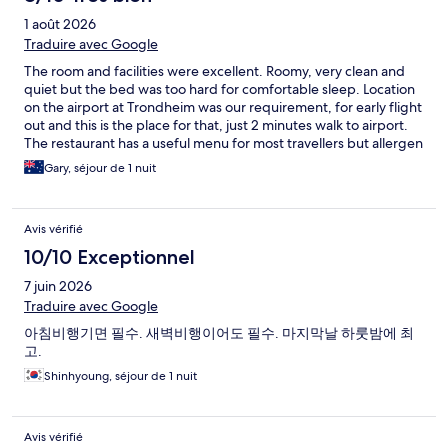
1 août 2026
Traduire avec Google
The room and facilities were excellent. Roomy, very clean and
quiet but the bed was too hard for comfortable sleep. Location
on the airport at Trondheim was our requirement, for early flight
out and this is the place for that, just 2 minutes walk to airport.
The restaurant has a useful menu for most travellers but allergen
effected people will suffer, bring your own food if you have
Gary, séjour de 1 nuit
food allergies. The staff were friendly and helpful.
Avis vérifié
10/10 Exceptionnel
7 juin 2026
Traduire avec Google
아침비행기면 필수. 새벽비행이어도 필수. 마지막날 하룻밤에 최
고.
Shinhyoung, séjour de 1 nuit
Avis vérifié