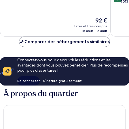
sur
1 013
10,
10,
Merveilleux,
Excellen
1 034 avis
1 013 avi
Le
92 €
nouveau
taxes et frais compris
prix
15 août - 16 août
est
de
Comparer des hébergements similaires
92 €
Connectez-vous pour découvrir les réductions et les
avantages dont vous pouvez bénéficier. Plus de récompenses
pour plus d’aventures !
Se connecter
S’inscrire gratuitement
À propos du quartier