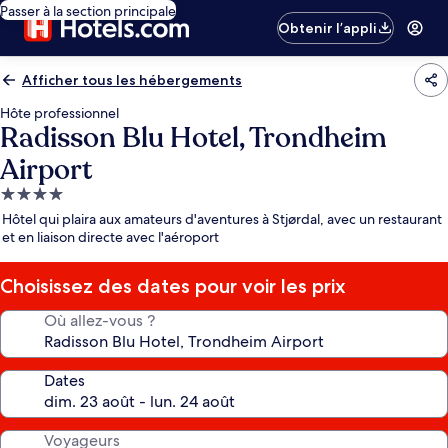
Passer à la section principale
Obtenir l’appli
Afficher tous les hébergements
Hôte professionnel
Radisson Blu Hotel, Trondheim
Airport
Hébergement
4.0 étoiles
Hôtel qui plaira aux amateurs d'aventures à Stjørdal, avec un restaurant
et en liaison directe avec l'aéroport
Choisissez des dates pour voir les prix
Où allez-vous ?
Dates
Voyageurs