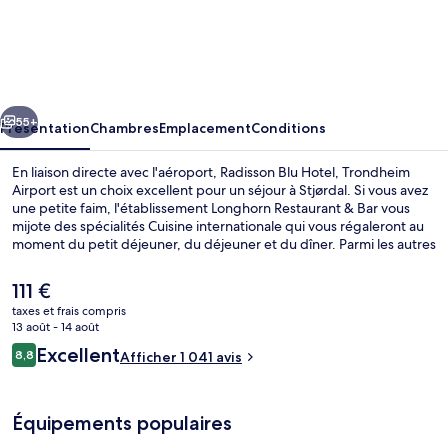
Radisson
Blu
Hotel,
Trondheim
cédent
Suivant
Airport
55+
Présentation
Chambres
Emplacement
Conditions
En liaison directe avec l'aéroport, Radisson Blu Hotel, Trondheim
Airport est un choix excellent pour un séjour à Stjørdal. Si vous avez
une petite faim, l'établissement Longhorn Restaurant & Bar vous
mijote des spécialités Cuisine internationale qui vous régaleront au
moment du petit déjeuner, du déjeuner et du dîner. Parmi les autres
petits avantages de cet hébergement figurent un bar / salon et une
terrasse. Les autres voyageurs ne disent que du bien en ce qui
Le
111 €
concerne le personnel attentionné.
prix
taxes et frais compris
actuel
13 août - 14 août
Extérieur
est
Avis
Excellent
8,8
Afficher 1 041 avis
de
8,8 sur 10
voyageurs
111 €.
Équipements populaires