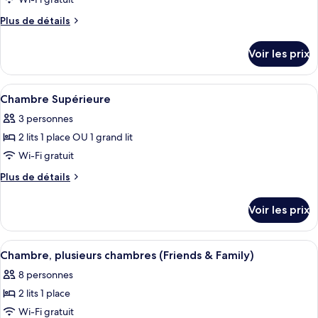
pour
&
View)
ce
Runway
Plus
Plus de détails
View)
type
de
détails
de
Voir les prix
sur
chambre :
le
Chambre
type
Afficher
Un fauteuil de bureau moderne, doté d
6
Premium
de
Chambre Supérieure
toutes
chambre
(Runway
3 personnes
Chambre
les
View)
Premium
2 lits 1 place OU 1 grand lit
photos
(Runway
pour
Wi-Fi gratuit
View)
ce
Plus
Plus de détails
type
de
détails
de
Voir les prix
sur
chambre :
le
Chambre
type
Afficher
Une chambre d’hôtel avec un grand li
4
Supérieure
de
Chambre, plusieurs chambres (Friends & Family)
toutes
chambre
8 personnes
Chambre
les
Supérieure
2 lits 1 place
photos
pour
Wi-Fi gratuit