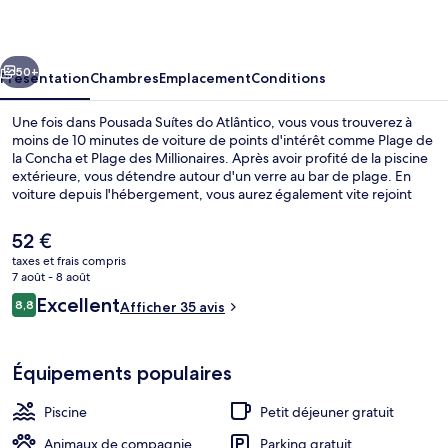
do
Atlântico
cédent
Suivant
50+
Présentation
Chambres
Emplacement
Conditions
Une fois dans Pousada Suítes do Atlântico, vous vous trouverez à
moins de 10 minutes de voiture de points d'intérêt comme Plage de
la Concha et Plage des Millionaires. Après avoir profité de la piscine
extérieure, vous détendre autour d'un verre au bar de plage. En
voiture depuis l'hébergement, vous aurez également vite rejoint
des sites comme Port d'Ilheus et Maison de la culture de Jorge
Amado.
Le
52 €
prix
taxes et frais compris
actuel
7 août - 8 août
TV connectée de 20 pouces avec chaîn
est
Avis
Excellent
8,8
Afficher 35 avis
de
8,8 sur 10
voyageurs
52 €.
Équipements populaires
Piscine
Petit déjeuner gratuit
Animaux de compagnie
Parking gratuit