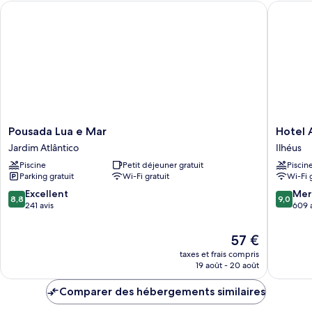
salle
Pousada Lua e Mar
Hotel Al
Chambre
de
Quadruple
bains
Familiale,
privée
salle
de
bains
privée
Pousada
Hotel
Pousada Lua e Mar
Hotel 
Lua
Aldeia
Jardim Atlântico
Ilhéus
e
da
Piscine
Petit déjeuner gratuit
Piscin
Mar
Praia
Parking gratuit
Wi-Fi gratuit
Wi-Fi 
Jardim
Ilhéus
Atlântico
8.8
9.0
Excellent
Mer
8,8
9,0
sur
sur
241 avis
609 
10,
10,
Excellent,
Merveill
Le
57 €
241 avis
609 avis
nouveau
taxes et frais compris
prix
19 août - 20 août
est
de
Comparer des hébergements similaires
57 €