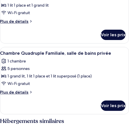
jumeaux,
Double
pour
1 lit 1 place et 1 grand lit
ou
salle
ce
avec
Wi-Fi gratuit
de
lits
type
bains
Plus
Plus de détails
jumeaux,
de
de
privée
salle
chambre :
détails
de
Voir les prix
sur
Chambre
bains
le
privée
Triple
type
Afficher
Une chambre d’hôtel avec deux lits, un
Standard,
5
de
Chambre Quadruple Familiale, salle de bains privée
toutes
chambre
salle
1 chambre
Chambre
les
de
Triple
5 personnes
photos
bains
Standard,
pour
1 grand lit, 1 lit 1 place et 1 lit superposé (1 place)
privée
salle
ce
de
Wi-Fi gratuit
bains
type
Plus
Plus de détails
privée
de
de
chambre :
détails
Voir les prix
sur
Chambre
le
Quadruple
type
Hébergements similaires
Familiale,
de
chambre