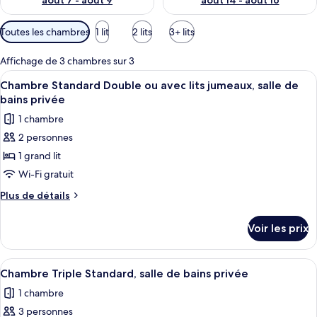
août 7 - août 9
août 14 - août 16
Filtres
Toutes les chambres
1 lit
2 lits
3+ lits
disponibles
pour
Affichage de 3 chambres sur 3
les
Afficher
Un lit bien fait, recouvert d’une couvr
5
Chambre Standard Double ou avec lits jumeaux, salle de
chambres
toutes
bains privée
les
1 chambre
photos
2 personnes
pour
1 grand lit
ce
type
Wi-Fi gratuit
de
Plus
Plus de détails
chambre :
de
détails
Chambre
Voir les prix
sur
Standard
le
Double
type
Afficher
Chambre Triple Standard, salle de bain
5
ou
de
Chambre Triple Standard, salle de bains privée
toutes
chambre
avec
1 chambre
Chambre
les
lits
Standard
3 personnes
photos