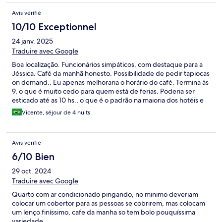
Avis vérifié
10/10 Exceptionnel
24 janv. 2025
Traduire avec Google
Boa localização. Funcionários simpáticos, com destaque para a
Jéssica. Café da manhã honesto. Possibilidade de pedir tapiocas
on demand.. Eu apenas melhoraria o horário do café. Termina às
9, o que é muito cedo para quem está de ferias. Poderia ser
esticado até as 10 hs., o que é o padrão na maioria dos hotéis e
pousadas Bom estacionamento .
Vicente, séjour de 4 nuits
Avis vérifié
6/10 Bien
29 oct. 2024
Traduire avec Google
Quarto com ar condicionado pingando, no minimo deveriam
colocar um cobertor para as pessoas se cobrirem, mas colocam
um lenço finíssimo, cafe da manha so tem bolo pouquíssima
variedade