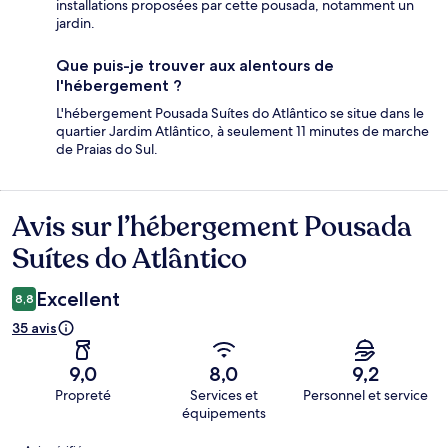
installations proposées par cette pousada, notamment un
jardin.
Que puis-je trouver aux alentours de
l'hébergement ?
L'hébergement Pousada Suítes do Atlântico se situe dans le
quartier Jardim Atlântico, à seulement 11 minutes de marche
de Praias do Sul.
Avis sur l’hébergement Pousada
Avis
Suítes do Atlântico
Excellent
8,8
35 avis
9,0
8,0
9,2
Propreté
Services et
Personnel et service
équipements
Avis