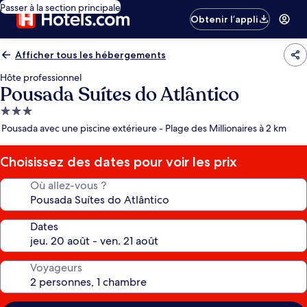
Passer à la section principale
Obtenir l’appli
Afficher tous les hébergements
Hôte professionnel
Pousada Suítes do Atlântico
Hébergement
3.0 étoiles
Pousada avec une piscine extérieure - Plage des Millionaires à 2 km
Choisissez des dates pour voir les prix
Où allez-vous ?
Dates
Voyageurs