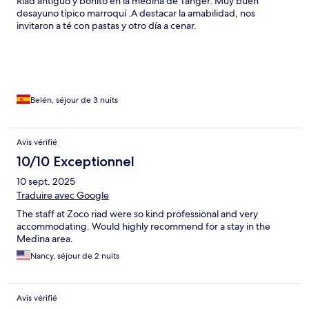
Riad antiguo y bonito en la medina de Tanger. Muy buen
desayuno típico marroquí .A destacar la amabilidad, nos
invitaron a té con pastas y otro día a cenar.
Belén, séjour de 3 nuits
Avis vérifié
10/10 Exceptionnel
10 sept. 2025
Traduire avec Google
The staff at Zoco riad were so kind professional and very
accommodating. Would highly recommend for a stay in the
Medina area.
Nancy, séjour de 2 nuits
Avis vérifié