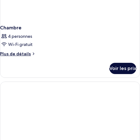
Chambre
4 personnes
Wi-Fi gratuit
Plus
Plus de détails
de
détails
Voir les prix
sur
le
type
de
chambre
Chambre