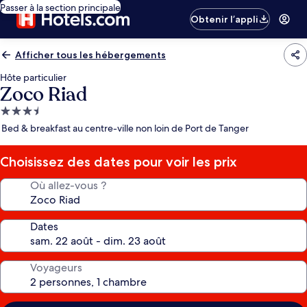
Passer à la section principale
Obtenir l’appli
Afficher tous les hébergements
Hôte particulier
Zoco Riad
Hébergement
3.5 étoiles
Bed & breakfast au centre-ville non loin de Port de Tanger
Choisissez des dates pour voir les prix
Où allez-vous ?
Dates
Voyageurs