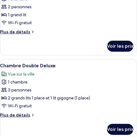
Chambre
les
avec
Classique
2 personnes
photos
lits
Double
pour
1 grand lit
jumeaux
ou
ce
avec
Wi-Fi gratuit
lits
type
Plus
Plus de détails
jumeaux
de
de
chambre :
détails
Voir les prix
sur
Chambre
le
Double,
type
Afficher
Une chambre avec un lit, une moquette
1
3
de
Chambre Double Deluxe
toutes
chambre
grand
Vue sur la ville
Chambre
les
lit
Double,
1 chambre
photos
1
pour
3 personnes
grand
ce
lit
2 grands lits 1 place et 1 lit gigogne (1 place)
type
Wi-Fi gratuit
de
Plus
Plus de détails
chambre :
de
Chambre
détails
Voir les prix
sur
Double
le