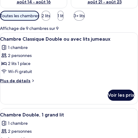
août 14 - août 16
août 21 - août 23
p
a
Filtres
Toutes les chambres
2 lits
1 lit
3+ lits
r
disponibles
pour
l
Affichage de 9 chambres sur 9
les
e
Afficher
Une chambre avec deux lits, des tapis à
3
Chambre Classique Double ou avec lits jumeaux
chambres
s
toutes
1 chambre
les
v
2 personnes
o
photos
y
pour
2 lits 1 place
a
ce
Wi-Fi gratuit
g
type
e
Plus
Plus de détails
u
de
de
r
chambre :
détails
s
Voir les prix
sur
Chambre
le
Classique
type
Afficher
Un escalier orné de rampes décoratives
Double
5
de
Chambre Double, 1 grand lit
toutes
chambre
ou
1 chambre
Chambre
les
avec
Classique
2 personnes
photos
lits
Double