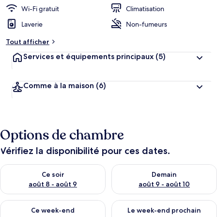
r
Wi-Fi gratuit
Climatisation
g
Laverie
Non-fumeurs
e
m
Tout afficher
e
n
Services et équipements principaux
(5)
t
s
Comme à la maison
(6)
l
e
s
m
Options de chambre
i
e
u
Vérifiez la disponibilité pour ces dates.
x
Vérifier la disponibilité pour ce soir août 8 - août 9
Vérifier la disponibilité pour 
n
Ce soir
Demain
o
août 8 - août 9
août 9 - août 10
t
é
Vérifier la disponibilité pour ce week-end août 14 - août 16
Vérifier la disponibilité pour
s
Ce week-end
Le week-end prochain