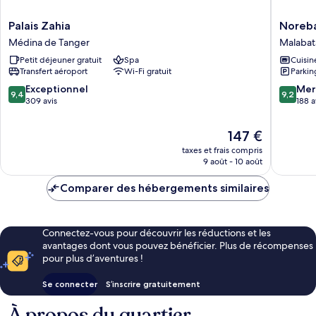
Palais
Noreba
Palais Zahia
Noreba
Zahia
Hospital
Médina de Tanger
Malabat
Médina
Malabat
Petit déjeuner gratuit
Spa
Cuisin
de
Transfert aéroport
Wi-Fi gratuit
Parkin
Tanger
9.4
9.2
Exceptionnel
Mer
9,4
9,2
sur
sur
309 avis
188 a
10,
10,
Exceptionnel,
Merveill
Le
147 €
309 avis
188 avis
nouveau
taxes et frais compris
prix
9 août - 10 août
est
de
Comparer des hébergements similaires
147 €
Connectez-vous pour découvrir les réductions et les
avantages dont vous pouvez bénéficier. Plus de récompenses
pour plus d’aventures !
Se connecter
S’inscrire gratuitement
À propos du quartier