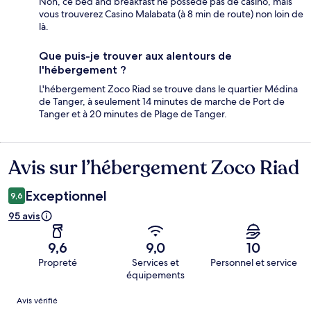
Non, ce bed and breakfast ne possède pas de casino, mais
vous trouverez Casino Malabata (à 8 min de route) non loin de
là.
Que puis-je trouver aux alentours de
l'hébergement ?
L'hébergement Zoco Riad se trouve dans le quartier Médina
de Tanger, à seulement 14 minutes de marche de Port de
Tanger et à 20 minutes de Plage de Tanger.
Avis sur l’hébergement Zoco Riad
Avis
Exceptionnel
9,6
95 avis
9,6
9,0
10
Propreté
Services et
Personnel et service
équipements
Avis
Avis vérifié