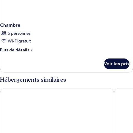
Chambre
5 personnes
Wi-Fi gratuit
Plus
Plus de détails
de
détails
Voir les prix
sur
le
type
Hébergements similaires
de
chambre
Palais Zahia
Noreba H
Chambre