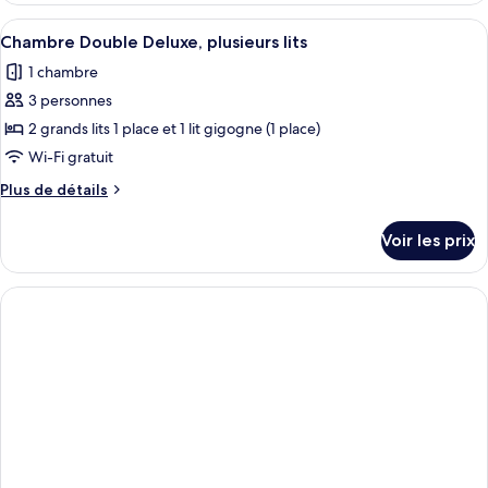
Deluxe
type
Afficher
Une chambre à coucher avec un lit, de
4
de
Chambre Double Deluxe, plusieurs lits
toutes
chambre
1 chambre
Chambre
les
Double
3 personnes
photos
Deluxe
pour
2 grands lits 1 place et 1 lit gigogne (1 place)
ce
Wi-Fi gratuit
type
Plus
Plus de détails
de
de
chambre :
détails
Voir les prix
sur
Chambre
le
Double
type
Deluxe,
de
chambre
plusieurs
Chambre
lits
Double
Deluxe,
plusieurs
lits