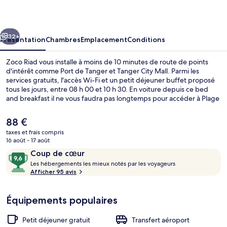
cédent
Suivant
32+
Présentation
Chambres
Emplacement
Conditions
Zoco Riad vous installe à moins de 10 minutes de route de points
d'intérêt comme Port de Tanger et Tanger City Mall. Parmi les
services gratuits, l'accès Wi-Fi et un petit déjeuner buffet proposé
tous les jours, entre 08 h 00 et 10 h 30. En voiture depuis ce bed
and breakfast il ne vous faudra pas longtemps pour accéder à Plage
de Tanger.
Le
88 €
prix
taxes et frais compris
actuel
16 août - 17 août
Réception
est
Avis
9,6
Coup de cœur
de
voyageurs
L
sur
Les hébergements les mieux notés par les voyageurs
88 €.
e
Afficher 95 avis
10,
s
Coup
de
Équipements populaires
h
cœur
é
b
Petit déjeuner gratuit
Transfert aéroport
e