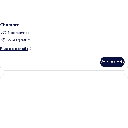
Chambre
6 personnes
Wi-Fi gratuit
Plus
Plus de détails
de
détails
Voir les prix
sur
le
type
de
chambre
Chambre