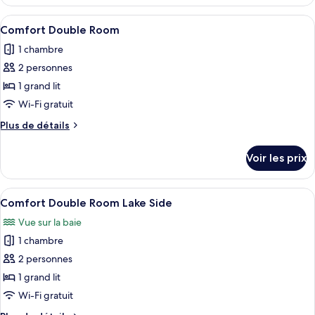
le
Lake
type
Afficher
Une chambre d’hôtel avec un lit, une 
Side
13
de
Comfort Double Room
toutes
chambre
1 chambre
Double
les
Room
2 personnes
photos
Lake
pour
1 grand lit
Side
ce
Wi-Fi gratuit
type
Plus
Plus de détails
de
de
chambre :
détails
Voir les prix
sur
Comfort
le
Double
type
Afficher
Une chambre à coucher avec un lit à b
Room
11
de
Comfort Double Room Lake Side
toutes
chambre
Vue sur la baie
Comfort
les
Double
1 chambre
photos
Room
pour
2 personnes
ce
1 grand lit
type
Wi-Fi gratuit
de