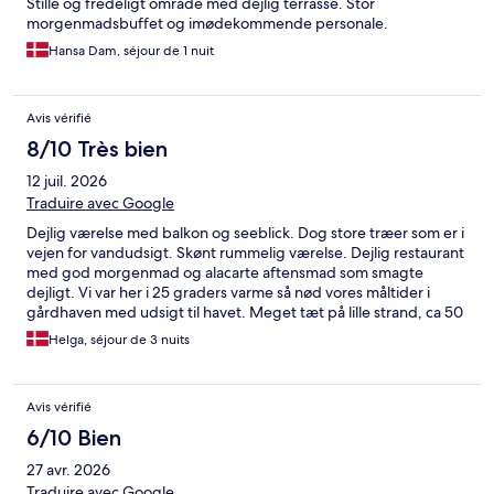
Stille og fredeligt område med dejlig terrasse. Stor
morgenmadsbuffet og imødekommende personale.
Hansa Dam, séjour de 1 nuit
Avis vérifié
8/10 Très bien
12 juil. 2026
Traduire avec Google
Dejlig værelse med balkon og seeblick. Dog store træer som er i
vejen for vandudsigt. Skønt rummelig værelse. Dejlig restaurant
med god morgenmad og alacarte aftensmad som smagte
dejligt. Vi var her i 25 graders varme så nød vores måltider i
gårdhaven med udsigt til havet. Meget tæt på lille strand, ca 50
m på gåben. Kan varmt anbefale hotellet.
Helga, séjour de 3 nuits
Avis vérifié
6/10 Bien
27 avr. 2026
Traduire avec Google