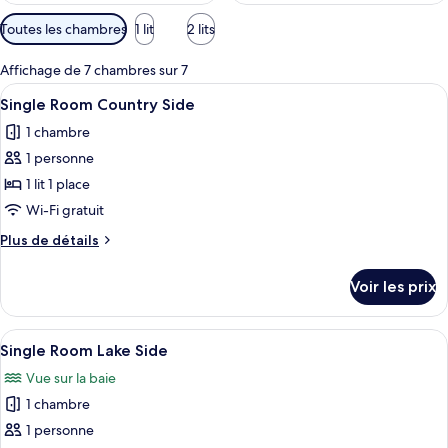
Filtres
Toutes les chambres
1 lit
2 lits
disponibles
pour
Affichage de 7 chambres sur 7
les
Afficher
Une chambre d’hôtel avec un grand lit
5
Single Room Country Side
chambres
toutes
1 chambre
les
1 personne
photos
pour
1 lit 1 place
ce
Wi-Fi gratuit
type
Plus
Plus de détails
de
de
chambre :
détails
Voir les prix
sur
Single
le
Room
type
Afficher
Une chambre d’hôtel avec un lit bien fa
Country
5
de
Single Room Lake Side
toutes
chambre
Side
Vue sur la baie
Single
les
Room
1 chambre
photos
Country
pour
1 personne
Side