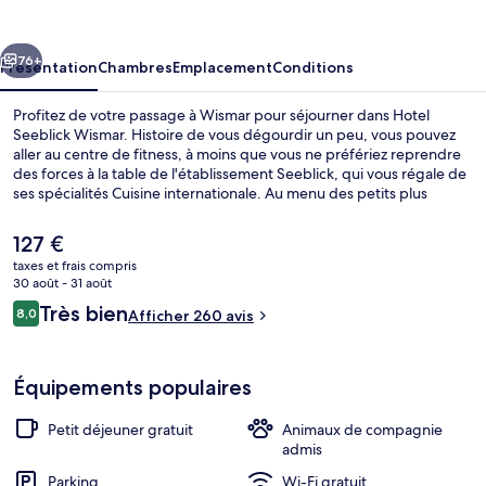
Wismar
cédent
Suivant
76+
Présentation
Chambres
Emplacement
Conditions
Profitez de votre passage à Wismar pour séjourner dans Hotel
Seeblick Wismar. Histoire de vous dégourdir un peu, vous pouvez
aller au centre de fitness, à moins que vous ne préfériez reprendre
des forces à la table de l'établissement Seeblick, qui vous régale de
ses spécialités Cuisine internationale. Au menu des petits plus
offerts sur place, on trouve une terrasse et un jardin. Sympa non ?
Le
127 €
prix
taxes et frais compris
actuel
30 août - 31 août
Façade de l’hébergement
est
Avis
Très bien
8,0
Afficher 260 avis
de
8,0 sur 10
voyageurs
127 €.
Équipements populaires
Petit déjeuner gratuit
Animaux de compagnie
admis
Parking
Wi-Fi gratuit