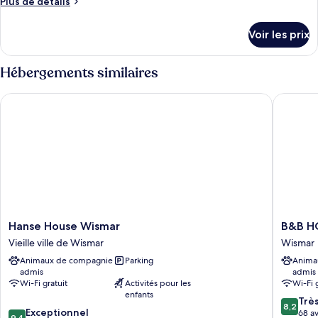
Plus
Plus de détails
chambre :
de
Comfort
détails
Voir les prix
sur
Double
le
Room
type
Hébergements similaires
Lake
de
Side
chambre
Hanse House Wismar
B&B HOT
Comfort
Double
Room
Lake
Side
Hanse
B&B
Hanse House Wismar
B&B H
House
HOTEL
Vieille ville de Wismar
Wismar
Wismar
Wismar
Animaux de compagnie
Parking
Anima
Vieille
Wismar
admis
admis
ville
Wi-Fi gratuit
Activités pour les
Wi-Fi 
de
enfants
8.2
Wismar
Trè
8,2
9.4
Exceptionnel
sur
68 av
9,4