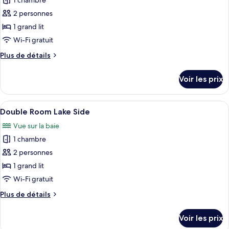
1 chambre
Double
les
Room
2 personnes
photos
Guesthouse
pour
1 grand lit
ce
Wi-Fi gratuit
type
Plus
Plus de détails
de
de
chambre :
détails
Voir les prix
sur
Double
le
Room
type
Afficher
Un lit double avec une tête de lit som
Country
9
de
Double Room Lake Side
toutes
chambre
Side
Vue sur la baie
Double
les
Room
1 chambre
photos
Country
pour
2 personnes
Side
ce
1 grand lit
type
Wi-Fi gratuit
de
Plus
Plus de détails
chambre :
de
Double
détails
Voir les prix
sur
Room