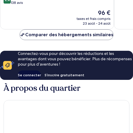
sur
138 avis
10,
10,
Très
Le
96 €
Exceptionnel,
bien,
nouveau
138 avis
taxes et frais compris
68 avis
prix
23 août - 24 août
est
de
Comparer des hébergements similaires
96 €
Connectez-vous pour découvrir les réductions et les
avantages dont vous pouvez bénéficier. Plus de récompenses
pour plus d’aventures !
Se connecter
S’inscrire gratuitement
À propos du quartier