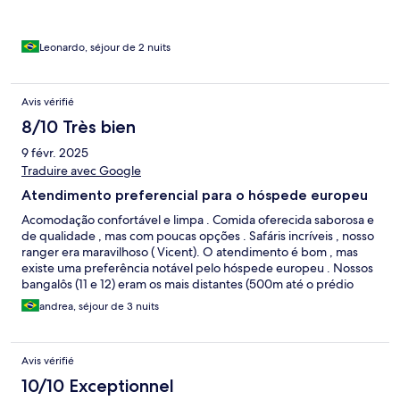
Leonardo, séjour de 2 nuits
Avis vérifié
8/10 Très bien
9 févr. 2025
Traduire avec Google
Atendimento preferencial para o hóspede europeu
Acomodação confortável e limpa . Comida oferecida saborosa e
de qualidade , mas com poucas opções . Safáris incríveis , nosso
ranger era maravilhoso ( Vicent). O atendimento é bom , mas
existe uma preferência notável pelo hóspede europeu . Nossos
bangalôs (11 e 12) eram os mais distantes (500m até o prédio
principal ) , nosso carro de Safari o mais velho e até a mesa
andrea, séjour de 3 nuits
designada nas refeições era a pior localizada .
Avis vérifié
10/10 Exceptionnel