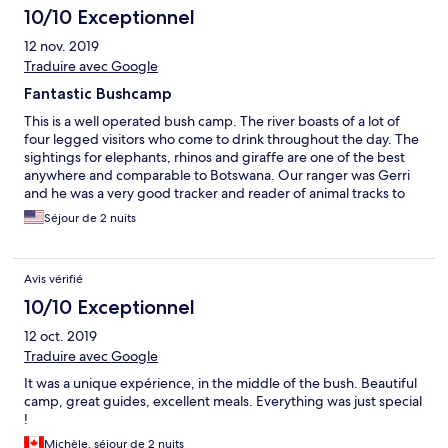
10/10 Exceptionnel
12 nov. 2019
Traduire avec Google
Fantastic Bushcamp
This is a well operated bush camp. The river boasts of a lot of
four legged visitors who come to drink throughout the day. The
sightings for elephants, rhinos and giraffe are one of the best
anywhere and comparable to Botswana. Our ranger was Gerri
and he was a very good tracker and reader of animal tracks to
led to some fantastic finds. He even changed our drive time to
Séjour de 2 nuits
take us further out over an hour where we spotted a jackal, 2
cheetahs and a lioness that had just made a kill as well as the
largest herd of buffaloes I had ever seen. The food is fantastic
Avis vérifié
with continental and local offerings. All food and snacks inclusive
and they do accommodation special requests. Your day starts
10/10 Exceptionnel
with early morning snack and coffee/tea, a snack during your
12 oct. 2019
morning game drive, full breakfast on arrival, a lunch and
afternoon tea before your afternoon game drive which also
Traduire avec Google
include snacks and and a semi full bar on the go and dinner is
It was a unique expérience, in the middle of the bush. Beautiful
alfresco with view of the river. I will def recommend this place
camp, great guides, excellent meals. Everything was just special
and even stay here again. Many thanks to the Thakadu staff for a
!
job well done.
Michèle, séjour de 2 nuits