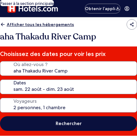
Passer à la section principale
Obtenir l’appli
Afficher tous les hébergements
aha Thakadu River Camp
Choisissez des dates pour voir les prix
Où allez-vous ?
Dates
Voyageurs
Rechercher