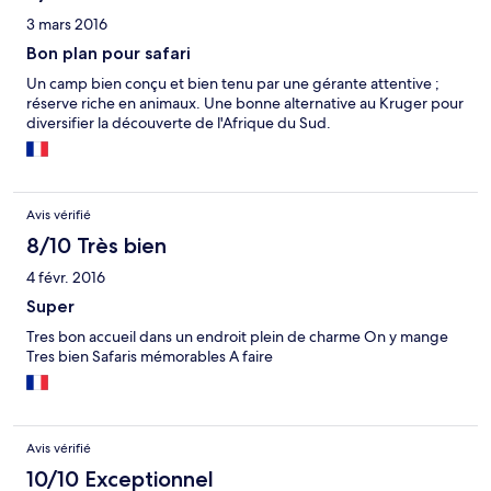
arrivent à la suite. Je demande un thé supplémentaire ils le
3 mars 2016
servent après 10mn à la table d’à côté qui n’avait rien demandé
mais qui l’accepte. Si vous souhaitez des œufs il faut être
Bon plan pour safari
patient. Lorsqu’ils arrivent pas de toast (sorry forgotten) En clair
Un camp bien conçu et bien tenu par une gérante attentive ;
le service n’est pas à la hauteur de l’établissement. Lors du
réserve riche en animaux. Une bonne alternative au Kruger pour
Check out personne pour récupérer les bagages. On a porté les
diversifier la découverte de l'Afrique du Sud.
bagages 10mn jusqu’à la réception. C’est du jamais vu pour un
hôtel de ce prix. Heureusement que les safaris sont
extraordinaires ils sauvent l’impression générale du séjour.
Avis vérifié
8/10 Très bien
4 févr. 2016
Super
Tres bon accueil dans un endroit plein de charme On y mange
Tres bien Safaris mémorables A faire
Avis vérifié
10/10 Exceptionnel