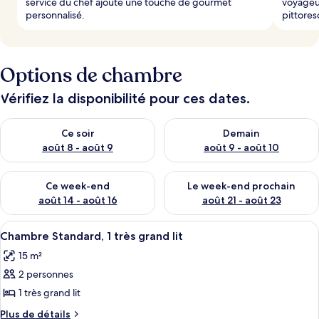
service du chef ajoute une touche de gourmet
voyageur
personnalisé.
pittores
Options de chambre
Vérifiez la disponibilité pour ces dates.
Vérifier la disponibilité pour ce soir août 8 - août 9
Vérifier la disponibilité pour 
Ce soir
Demain
août 8 - août 9
août 9 - août 10
Vérifier la disponibilité pour ce week-end août 14 - août 16
Vérifier la disponibilité pour
Ce week-end
Le week-end prochain
août 14 - août 16
août 21 - août 23
Afficher
Un hébergement sous tente comprenant
9
Chambre Standard, 1 très grand lit
toutes
15 m²
les
2 personnes
photos
pour
1 très grand lit
ce
Plus
Plus de détails