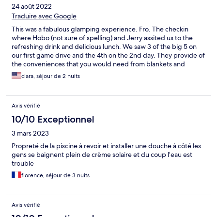
24 août 2022
Traduire avec Google
This was a fabulous glamping experience. Fro. The checkin
where Hobo (not sure of spelling) and Jerry assited us to the
refreshing drink and delicious lunch. We saw 3 of the big 5 on
our first game drive and the 4th on the 2nd day. They provide of
the conveniences that you would need from blankets and
hotwater bag for the game drive to electric blankets for the
ciara, séjour de 2 nuits
bed. Every meal was well prepared and delicious. You will not
be disappointed with your stay.
Avis vérifié
10/10 Exceptionnel
3 mars 2023
Propreté de la piscine à revoir et installer une douche à côté les
gens se baignent plein de crème solaire et du coup l’eau est
trouble
florence, séjour de 3 nuits
Avis vérifié