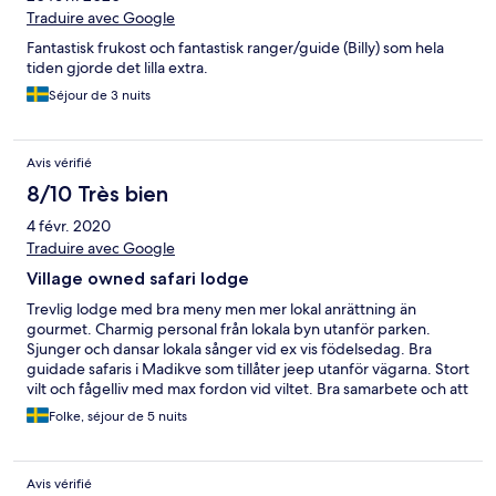
Traduire avec Google
Fantastisk frukost och fantastisk ranger/guide (Billy) som hela
tiden gjorde det lilla extra.
Séjour de 3 nuits
Avis vérifié
8/10 Très bien
4 févr. 2020
Traduire avec Google
Village owned safari lodge
Trevlig lodge med bra meny men mer lokal anrättning än
gourmet. Charmig personal från lokala byn utanför parken.
Sjunger och dansar lokala sånger vid ex vis födelsedag. Bra
guidade safaris i Madikve som tillåter jeep utanför vägarna. Stort
vilt och fågelliv med max fordon vid viltet. Bra samarbete och att
rekommendera för bra safari upplevelse med lokal guide.
Folke, séjour de 5 nuits
Boendet i tält är i behov av renovering men är rent och prydligt.
Avis vérifié