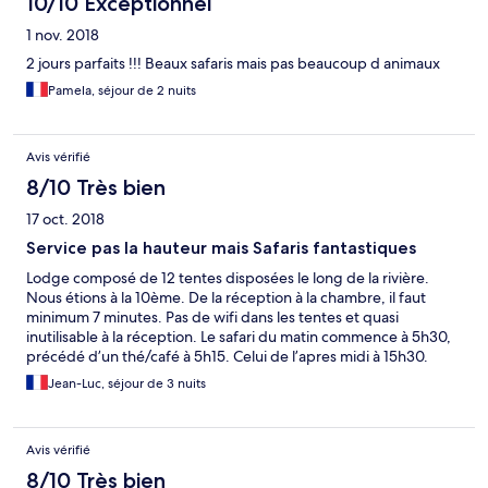
10/10 Exceptionnel
1 nov. 2018
2 jours parfaits !!! Beaux safaris mais pas beaucoup d animaux
Pamela, séjour de 2 nuits
Avis vérifié
8/10 Très bien
17 oct. 2018
Service pas la hauteur mais Safaris fantastiques
Lodge composé de 12 tentes disposées le long de la rivière.
Nous étions à la 10ème. De la réception à la chambre, il faut
minimum 7 minutes. Pas de wifi dans les tentes et quasi
inutilisable à la réception. Le safari du matin commence à 5h30,
précédé d’un thé/café à 5h15. Celui de l’apres midi à 15h30.
Chaque safari dure environ 4 heures. Les safaris sont inclus. Il n’y
Jean-Luc, séjour de 3 nuits
a que 3 4x4 pour 24 personnes soit 8 personnes par véhicule.
Par contre un 4x4 était en panne un jour et nous nous sommes
retrouvés à 10 par véhicule. C’est beaucoup moins confortable.
Avis vérifié
Il faudrait 4 véhicules et passer à 3 en cas de panne. Le service
pour le petit déjeuner est très vite dépassé si tous les 4x4
8/10 Très bien