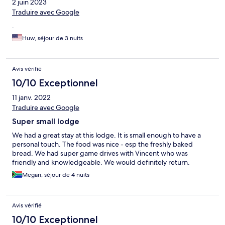
2 juin 2023
!!!
Traduire avec Google
.
Huw, séjour de 3 nuits
Avis vérifié
10/10 Exceptionnel
11 janv. 2022
Traduire avec Google
Super small lodge
We had a great stay at this lodge. It is small enough to have a
personal touch. The food was nice - esp the freshly baked
bread. We had super game drives with Vincent who was
friendly and knowledgeable. We would definitely return.
Megan, séjour de 4 nuits
Avis vérifié
10/10 Exceptionnel