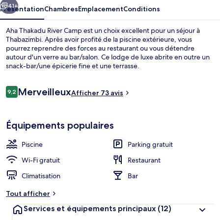
41+
Présentation
Chambres
Emplacement
Conditions
Aha Thakadu River Camp est un choix excellent pour un séjour à
Thabazimbi. Après avoir profité de la piscine extérieure, vous
pourrez reprendre des forces au restaurant ou vous détendre
autour d'un verre au bar/salon. Ce lodge de luxe abrite en outre un
snack-bar/une épicerie fine et une terrasse.
Avis
Merveilleux
9,2
Afficher 73 avis
9,2 sur 10
voyageurs
Restauration extérieure
Équipements populaires
Piscine
Parking gratuit
Wi-Fi gratuit
Restaurant
Climatisation
Bar
Tout afficher
Services et équipements principaux
(12)