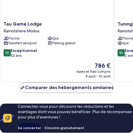
Tau
Tuningi
Tau Game Lodge
Tuning
Game
Safari
Ramotshere Moiloa
Ramotsh
Lodge
Lodge
Piscine
Spa
Piscin
Ramotshere
Ramotsh
Transfert aéroport
Parking gratuit
Spa
Moiloa
Moiloa
10.0
10.0
Exceptionnel
Exc
10
10
sur
sur
52 avis
2 avi
10,
10,
Le
786 €
Exceptionnel,
Exceptio
nouveau
52 avis
2 avis
taxes et frais compris
prix
9 août - 10 août
est
de
Comparer des hébergements similaires
786 €
Connectez-vous pour découvrir les réductions et les
avantages dont vous pouvez bénéficier. Plus de récompenses
pour plus d’aventures !
Se connecter
S’inscrire gratuitement