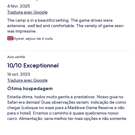
4 févr. 2025
Traduire avec Google
The camp is in a beautiful setting. The game drives were
extensive, well led and comfortable. The variety of game seen
was impressive.
Hywel, séjour de 2 nuits
Avis vérifié
10/10 Exceptionnel
16 oct. 2023
Traduire avec Google
Ótima hospedagem
Estadia ótima, todos muito gentis e prestativos. Nosso guia no
Safari era demais! Duas observações seriam: indicação de como
chegar (coloque no waze para a Madikwe Game Reserve e não
para o hotel). Erramos o caminho é quase quebramos nosso
carro. Alimentação: seria melhor ter mais opções e não somente
1 opção servida