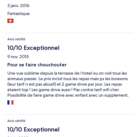
3 janv. 2016
Fantastique
Avis vérifié
10/10 Exceptionnel
9 nov. 2015
Pour se faire chouchouter
Une vue sublime depuis la terrasse de l hotel ou on voit tous les
animaux passer. Le prix inclut tous les repas mais ps les boissons
(leur tarif n est pas abusif) et 2 game drive par jour. Les repas
etaient top ! Les game drive aussi ! Pas contre tarif wifi cher.
Possibilité de faire game drive avec enfant avec un supplement,
bon marche. Les tentes sont tres sympa avec un balcon mais le
balcon n a ps une aussi belle vue que celle de l hotel. Ne ps
forcément suivre le gps pour y aller (il faut guetter un
panonceau sur la droite alors que le gps essaye de nous faire
Avis vérifié
prendre le chemin plus court ms qui traverse plus la réserve
donc impossible et nous avons du faire demi tour.) Et les
10/10 Exceptionnel
derniers kilomètres sont vraiment caillouteux !! Je recommande