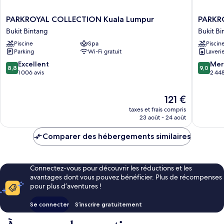
PARKROYAL
PARKRO
PARKROYAL COLLECTION Kuala Lumpur
PARKRO
COLLECTION
Service
Bukit Bintang
Bukit Bi
Kuala
Suites
Piscine
Spa
Piscin
Lumpur
Kuala
Parking
Wi-Fi gratuit
Laveri
Bukit
Lumpur
Bintang
Bukit
8.8
9.0
Excellent
Mer
8,8
9,0
Bintang
sur
sur
1 006 avis
2 448
10,
10,
Excellent,
Merveill
Le
121 €
1 006 avis
2 448 av
nouveau
taxes et frais compris
prix
23 août - 24 août
est
de
Comparer des hébergements similaires
121 €
Connectez-vous pour découvrir les réductions et les
avantages dont vous pouvez bénéficier. Plus de récompenses
pour plus d’aventures !
Se connecter
S’inscrire gratuitement