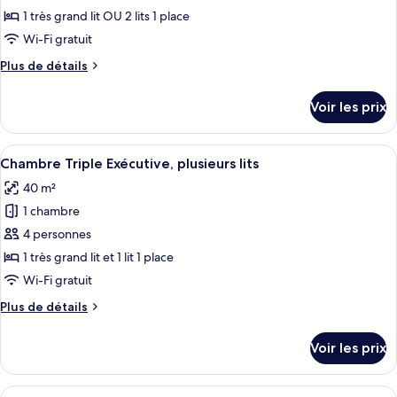
ce
1 très grand lit OU 2 lits 1 place
type
Wi-Fi gratuit
de
Plus
Plus de détails
chambre :
de
Chambre
détails
Voir les prix
sur
Deluxe
le
type
Afficher
Une chambre d’hôtel avec un grand lit, 
6
de
Chambre Triple Exécutive, plusieurs lits
toutes
chambre
40 m²
Chambre
les
Deluxe
1 chambre
photos
pour
4 personnes
ce
1 très grand lit et 1 lit 1 place
type
Wi-Fi gratuit
de
Plus
Plus de détails
chambre :
de
Chambre
détails
Voir les prix
sur
Triple
le
Exécutive,
type
Afficher
Une chambre d’hôtel moderne équipée d