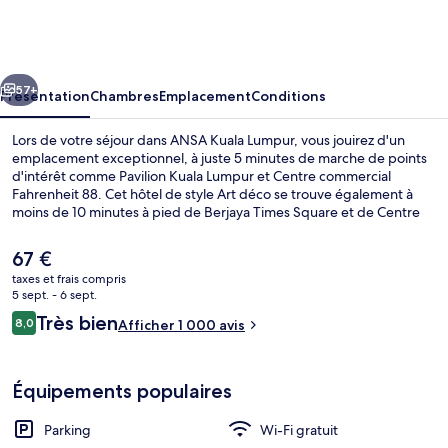
Kuala
Lumpur
cédent
Suivant
57+
Présentation
Chambres
Emplacement
Conditions
Lors de votre séjour dans ANSA Kuala Lumpur, vous jouirez d'un
emplacement exceptionnel, à juste 5 minutes de marche de points
d'intérêt comme Pavilion Kuala Lumpur et Centre commercial
Fahrenheit 88. Cet hôtel de style Art déco se trouve également à
moins de 10 minutes à pied de Berjaya Times Square et de Centre
commercial Lot 10. Les autres voyageurs ne tarissent pas d'éloges en
ce qui concerne la présentation générale. Les transports publics
Le
67 €
sont rapidement accessibles à pied : Arrêt Bukit Bintang se situe à
prix
taxes et frais compris
quelques pas et Arrêt Raja Chulan, à 7 min de marche à peine.
actuel
5 sept. - 6 sept.
Coin salon dans le hall
est
Avis
Très bien
8,0
Afficher 1 000 avis
de
8,0 sur 10
voyageurs
67 €.
Équipements populaires
Parking
Wi-Fi gratuit