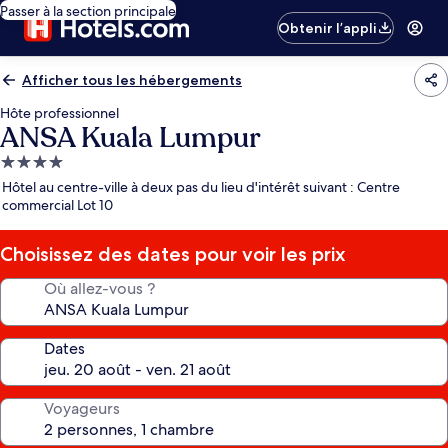
Passer à la section principale
Obtenir l’appli
Afficher tous les hébergements
Hôte professionnel
ANSA Kuala Lumpur
Hébergement
4.0 étoiles
Hôtel au centre-ville à deux pas du lieu d'intérêt suivant : Centre
commercial Lot 10
Choisissez des dates pour voir les prix
Où allez-vous ?
Dates
Voyageurs