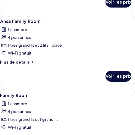
Voir les prix
sur
Quadruple
le
Exécutive
type
Afficher
Ansa Family Room | Coffres-forts dans
(ANSA)
4
de
Ansa Family Room
toutes
chambre
1 chambre
Chambre
les
Quadruple
4 personnes
photos
Exécutive
pour
1 très grand lit et 2 lits 1 place
(ANSA)
ce
Wi-Fi gratuit
type
Plus
Plus de détails
de
de
chambre :
détails
Voir les prix
sur
Ansa
le
Family
type
Afficher
Une chambre d’hôtel avec deux lits, un
Room
3
de
Family Room
toutes
chambre
1 chambre
Ansa
les
Family
4 personnes
photos
Room
pour
1 très grand lit et 1 grand lit
ce
Wi-Fi gratuit
type