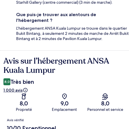
Starhill Gallery (centre commercial) (3 min de marche).
Que puis-je trouver aux alentours de
l'hébergement ?
L'hébergement ANSA Kuala Lumpur se trouve dans le quartier
Bukit Bintang, à seulement 2 minutes de marche de Arrêt Bukit
Bintang et à 2 minutes de Pavilion Kuala Lumpur.
Avis sur l’hébergement ANSA
Avis
Kuala Lumpur
Très bien
8,0
1 000 avis
8,0
9,0
8,0
Propreté
Emplacement
Personnel et service
Avis
Avis vérifié
10/10 Exceptionnel