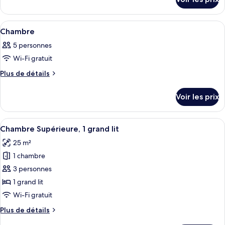
sur
de
le
chambre :
type
Afficher
Coffres-forts dans les chambres, burea
5
de
Chambre
Chambre
toutes
chambre
5 personnes
Chambre
les
Wi-Fi gratuit
photos
pour
Plus
Plus de détails
de
ce
détails
type
Voir les prix
sur
de
le
chambre :
type
Afficher
Une chambre d’hôtel avec un grand lit, 
6
de
Chambre
Chambre Supérieure, 1 grand lit
toutes
chambre
25 m²
Chambre
les
1 chambre
photos
pour
3 personnes
ce
1 grand lit
type
Wi-Fi gratuit
de
Plus
Plus de détails
chambre :
de