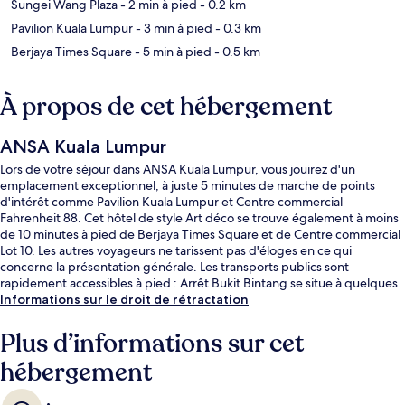
Sungei Wang Plaza
- 2 min à pied
- 0.2 km
Pavilion Kuala Lumpur
- 3 min à pied
- 0.3 km
Berjaya Times Square
- 5 min à pied
- 0.5 km
À propos de cet hébergement
ANSA Kuala Lumpur
Lors de votre séjour dans ANSA Kuala Lumpur, vous jouirez d'un
emplacement exceptionnel, à juste 5 minutes de marche de points
d'intérêt comme Pavilion Kuala Lumpur et Centre commercial
Fahrenheit 88. Cet hôtel de style Art déco se trouve également à moins
de 10 minutes à pied de Berjaya Times Square et de Centre commercial
Lot 10. Les autres voyageurs ne tarissent pas d'éloges en ce qui
concerne la présentation générale. Les transports publics sont
rapidement accessibles à pied : Arrêt Bukit Bintang se situe à quelques
pas et Arrêt Raja Chulan, à 7 min de marche à peine.
Informations sur le droit de rétractation
Plus d’informations sur cet
hébergement