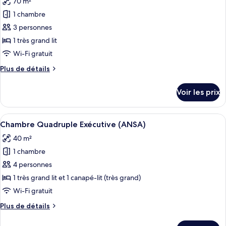
70 m²
Chambre
les
Exécutive
1 chambre
photos
(ANSA)
pour
3 personnes
ce
1 très grand lit
type
Wi-Fi gratuit
de
Plus
Plus de détails
chambre :
de
Suite
détails
Voir les prix
sur
(ANSA)
le
type
Afficher
Une chambre d’hôtel avec un grand lit,
4
de
Chambre Quadruple Exécutive (ANSA)
toutes
chambre
40 m²
Suite
les
(ANSA)
1 chambre
photos
pour
4 personnes
ce
1 très grand lit et 1 canapé-lit (très grand)
type
Wi-Fi gratuit
de
Plus
Plus de détails
chambre :
de
Chambre
détails