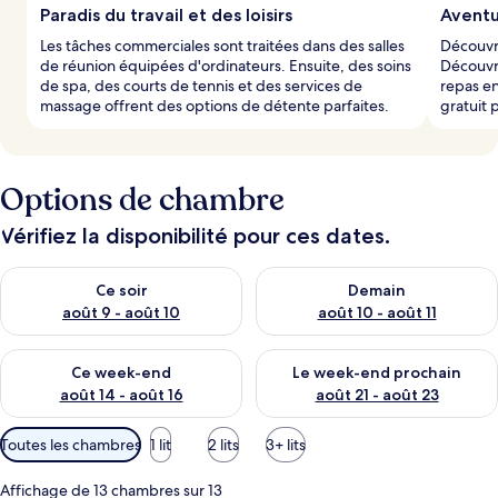
Paradis du travail et des loisirs
Aventu
Les tâches commerciales sont traitées dans des salles
Découvre
de réunion équipées d'ordinateurs. Ensuite, des soins
Découvre
de spa, des courts de tennis et des services de
repas en
massage offrent des options de détente parfaites.
gratuit 
Options de chambre
Vérifiez la disponibilité pour ces dates.
Vérifier la disponibilité pour ce soir août 9 - août 10
Vérifier la disponibilité pour 
Ce soir
Demain
août 9 - août 10
août 10 - août 11
Vérifier la disponibilité pour ce week-end août 14 - août 16
Vérifier la disponibilité pour
Ce week-end
Le week-end prochain
août 14 - août 16
août 21 - août 23
Filtres
Toutes les chambres
1 lit
2 lits
3+ lits
disponibles
pour
Affichage de 13 chambres sur 13