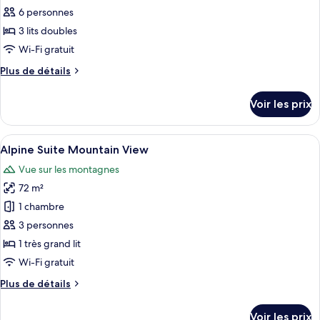
ce
6 personnes
type
3 lits doubles
de
Wi-Fi gratuit
chambre :
Plus
Plus de détails
Penthouse
de
Suite
détails
Voir les prix
sur
le
type
Afficher
Une chambre avec un grand lit, des po
4
de
Alpine Suite Mountain View
toutes
chambre
Vue sur les montagnes
Penthouse
les
Suite
72 m²
photos
pour
1 chambre
ce
3 personnes
type
1 très grand lit
de
Wi-Fi gratuit
chambre :
Plus
Plus de détails
Alpine
de
Suite
détails
Voir les prix