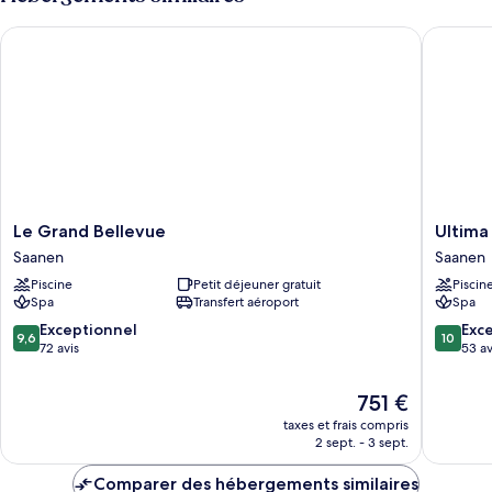
de
View
chambre
Le Grand Bellevue
Ultima H
Tower
Junior
Suite
Mountain
View
Le
Ultima
Le Grand Bellevue
Ultima
Grand
Hotel
Saanen
Saanen
Bellevue
Gstaad
Piscine
Petit déjeuner gratuit
Piscin
Saanen
Saanen
Spa
Transfert aéroport
Spa
9.6
10.0
Exceptionnel
Exc
9,6
10
sur
sur
72 avis
53 av
10,
10,
Exceptionnel,
Exceptio
Le
751 €
72 avis
53 avis
nouveau
taxes et frais compris
prix
2 sept. - 3 sept.
est
de
Comparer des hébergements similaires