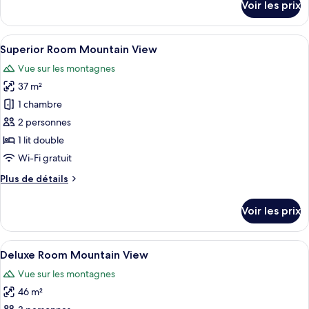
Voir les prix
sur
Classic
le
Junior
type
Afficher
Une chambre d’hôtel avec un lit, un b
Suite
4
de
Superior Room Mountain View
toutes
chambre
Vue sur les montagnes
Classic
les
Junior
37 m²
photos
Suite
pour
1 chambre
ce
2 personnes
type
1 lit double
de
Wi-Fi gratuit
chambre :
Plus
Plus de détails
Superior
de
Room
détails
Voir les prix
Mountain
sur
le
View
type
Afficher
Une chambre spacieuse avec un grand li
3
de
Deluxe Room Mountain View
toutes
chambre
Vue sur les montagnes
Superior
les
Room
46 m²
photos
Mountain