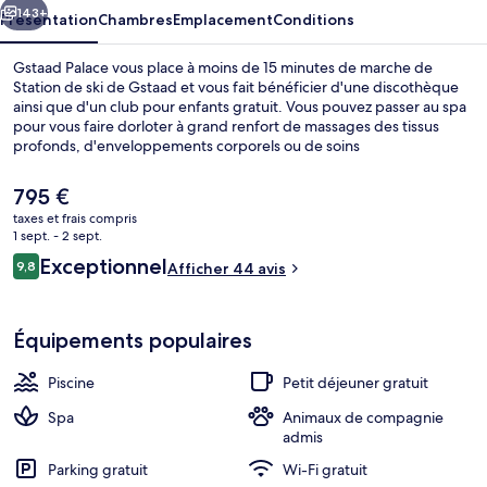
143+
Présentation
Chambres
Emplacement
Conditions
Gstaad Palace vous place à moins de 15 minutes de marche de
Station de ski de Gstaad et vous fait bénéficier d'une discothèque
ainsi que d'un club pour enfants gratuit. Vous pouvez passer au spa
pour vous faire dorloter à grand renfort de massages des tissus
profonds, d'enveloppements corporels ou de soins
d'aromathérapie. Pour le plaisir des papilles, l'établissement La
Fromagerie, un des 5 restaurants, sert des spécialités Cuisine locale
Le
795 €
et est ouvert pour le dîner. Cet hôtel de luxe abrite en outre 2
prix
taxes et frais compris
piscines extérieures, une piscine couverte et un bar en bord de
actuel
1 sept. - 2 sept.
piscine.
Extérieur
est
Avis
Exceptionnel
9,8
Afficher 44 avis
de
9,8 sur 10
voyageurs
795 €.
Équipements populaires
Piscine
Petit déjeuner gratuit
Spa
Animaux de compagnie
admis
Parking gratuit
Wi-Fi gratuit