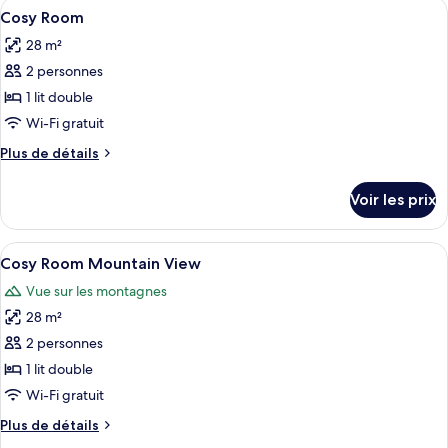
Afficher
Une chambre d’hôtel avec un bureau en
Mountain
3
de
Cosy Room
toutes
View
chambre
28 m²
Deluxe
les
Junior
2 personnes
photos
Suite
pour
1 lit double
Mountain
ce
View
Wi-Fi gratuit
type
Plus
Plus de détails
de
de
chambre :
détails
Voir les prix
sur
Cosy
le
Room
type
Afficher
Une chambre d’hôtel spacieuse, dotée d
4
de
Cosy Room Mountain View
toutes
chambre
Vue sur les montagnes
Cosy
les
Room
28 m²
photos
pour
2 personnes
ce
1 lit double
type
Wi-Fi gratuit
de
Plus
Plus de détails
chambre :
de