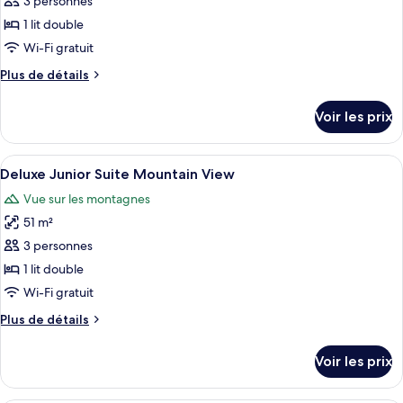
pour
3 personnes
View
ce
1 lit double
type
Wi-Fi gratuit
de
Plus
Plus de détails
chambre :
de
Deluxe
détails
Voir les prix
sur
Room
le
Mountain
type
Afficher
Une chambre à coucher avec un grand l
View
4
de
Deluxe Junior Suite Mountain View
toutes
chambre
Vue sur les montagnes
Deluxe
les
Room
51 m²
photos
Mountain
pour
3 personnes
View
ce
1 lit double
type
Wi-Fi gratuit
de
Plus
Plus de détails
chambre :
de
Deluxe
détails
Voir les prix
sur
Junior
le
Suite
type