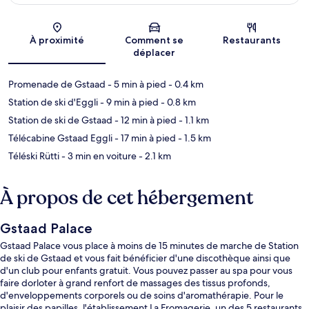
Carte
À proximité
Comment se
Restaurants
déplacer
Promenade de Gstaad
- 5 min à pied
- 0.4 km
Station de ski d'Eggli
- 9 min à pied
- 0.8 km
Station de ski de Gstaad
- 12 min à pied
- 1.1 km
Télécabine Gstaad Eggli
- 17 min à pied
- 1.5 km
Téléski Rütti
- 3 min en voiture
- 2.1 km
À propos de cet hébergement
Gstaad Palace
Gstaad Palace vous place à moins de 15 minutes de marche de Station
de ski de Gstaad et vous fait bénéficier d'une discothèque ainsi que
d'un club pour enfants gratuit. Vous pouvez passer au spa pour vous
faire dorloter à grand renfort de massages des tissus profonds,
d'enveloppements corporels ou de soins d'aromathérapie. Pour le
plaisir des papilles, l'établissement La Fromagerie, un des 5 restaurants,