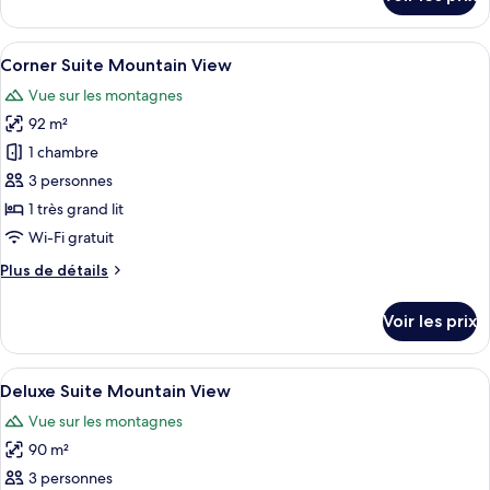
Mountain
sur
le
View
type
Afficher
Une chambre d’hôtel avec un lit, un bu
4
de
Corner Suite Mountain View
toutes
chambre
Vue sur les montagnes
Alpine
les
Suite
92 m²
photos
Mountain
pour
1 chambre
View
ce
3 personnes
type
1 très grand lit
de
Wi-Fi gratuit
chambre :
Plus
Plus de détails
Corner
de
Suite
détails
Voir les prix
Mountain
sur
le
View
type
Afficher
Une chambre avec un mur en bois, une
4
de
Deluxe Suite Mountain View
toutes
chambre
Vue sur les montagnes
Corner
les
Suite
90 m²
photos
Mountain
pour
3 personnes
View