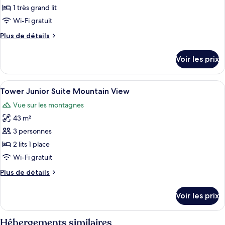
ce
1 très grand lit
type
Wi-Fi gratuit
de
Plus
Plus de détails
chambre :
de
Deluxe
détails
Voir les prix
sur
Suite
le
Mountain
type
Afficher
Une chambre d’hôtel avec un grand lit,
View
3
de
Tower Junior Suite Mountain View
toutes
chambre
Vue sur les montagnes
Deluxe
les
Suite
43 m²
photos
Mountain
pour
3 personnes
View
ce
2 lits 1 place
type
Wi-Fi gratuit
de
Plus
Plus de détails
chambre :
de
Tower
détails
Voir les prix
sur
Junior
le
Suite
type
Hébergements similaires
Mountain