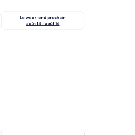
-end août 7 - août 9
Vérifier la disponibilité pour le week-end prochain août 14 - a
Le week-end prochain
août 14 - août 16
reet
Saigon City Center - Hostel
Hoa Anh Anh