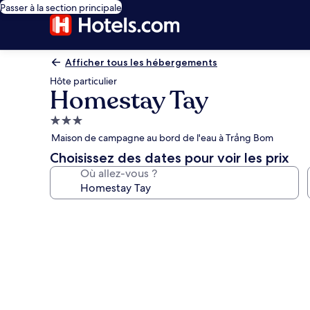
Passer à la section principale
Afficher tous les hébergements
Hôte particulier
Homestay Tay
Hébergement
3.0 étoiles
Maison de campagne au bord de l'eau à Trảng Bom
Choisissez des dates pour voir les prix
Où allez-vous ?
Galerie
photos
de
l’hébergement
Homestay