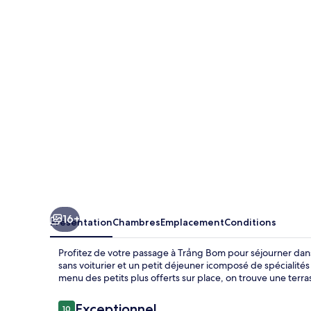
Tay
16+
Présentation
Chambres
Emplacement
Conditions
Profitez de votre passage à Trảng Bom pour séjourner dans H
sans voiturier et un petit déjeuner icomposé de spécialités
menu des petits plus offerts sur place, on trouve une terra
Avis
Exceptionnel
10