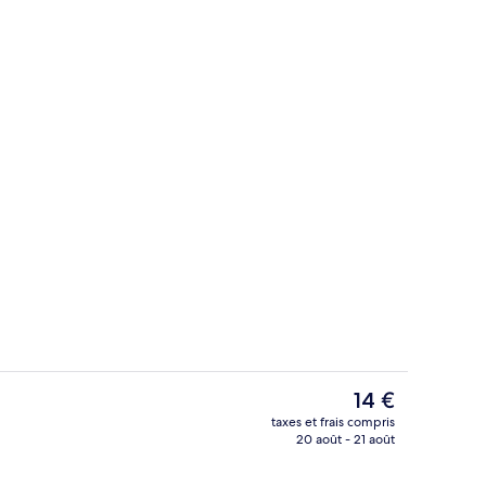
le Panoramique, vue lac | Wi-Fi gratuit
Façade de l’hébergement
Le
14 €
prix
taxes et frais compris
actuel
20 août - 21 août
Façade de l’hébergement
est
de