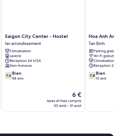
Saigon
Hoa
Saigon City Center - Hostel
Hoa Anh Anh
City
Anh
1er arrondissement
Tan Binh
Center
Anh
Climatisation
Parking gratuit
-
Tan
Laverie
Wi-Fi gratuit
Hostel
Binh
Réception 24 h/24
Climatisation
1er
Non-fumeurs
Réception 24 h/24
arrondissement
7.6
7.8
Bien
Bien
7,6
7,8
sur
sur
58 avis
13 avis
10,
10,
Bien,
Bien,
Le
6 €
58 avis
13 avis
u
nouveau
taxes et frais compris
tax
prix
30 août - 31 août
est
de
6 €