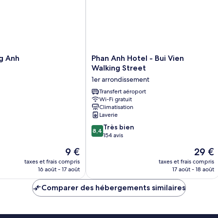
Phan
g Anh
Phan Anh Hotel - Bui Vien
Anh
Walking Street
Hotel
1er arrondissement
-
Bui
Transfert aéroport
Wi-Fi gratuit
Vien
Climatisation
Walking
Laverie
Street
8.4
1er
Très bien
8,4
sur
arrondissement
154 avis
10,
Le
Le
9 €
29 €
Très
nouveau
nouvea
bien,
taxes et frais compris
taxes et frais compris
prix
prix
16 août - 17 août
17 août - 18 août
154 avis
est
est
de
de
Comparer des hébergements similaires
9 €
29 €