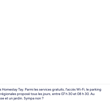
Chambre Doub
omestay Tay. Parmi les services gratuits, l'accès Wi-Fi, le parking
 régionales proposé tous les jours, entre 07 h 30 et 08 h 30. Au
sse et un jardin. Sympa non ?
Extérieur