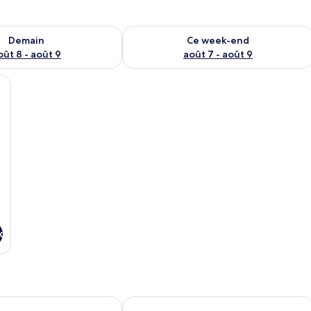
sponibilité pour demain août 8 - août 9
Vérifier la disponibilité pour ce week
Demain
Ce week-end
oût 8 - août 9
août 7 - août 9
lit, une fenêtre avec des rideaux et des tableaux accrochés au mur.
x
 Anh
Phan Anh Hotel - Bui Vien Walking St