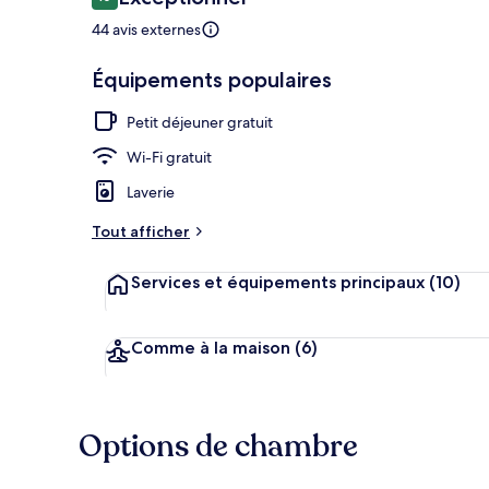
10 sur 10
voyageurs
44 avis externes
Équipements populaires
Façade de l’
Petit déjeuner gratuit
Wi-Fi gratuit
Laverie
Tout afficher
Services et équipements principaux
(10)
Comme à la maison
(6)
Options de chambre