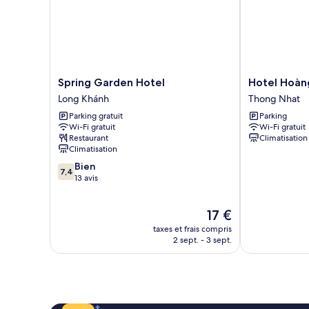
Double
Panoramique,
vue
lac
Spring
Hotel
Spring Garden Hotel
Hotel Hoàn
Garden
Hoàng
Long Khánh
Thong Nhat
Hotel
Anh
Parking gratuit
Parking
Long
Thong
Wi-Fi gratuit
Wi-Fi gratuit
Khánh
Nhat
Restaurant
Climatisation
Climatisation
7.4
Bien
7,4
sur
13 avis
10,
Bien,
Le
17 €
13 avis
nouveau
taxes et frais compris
prix
2 sept. - 3 sept.
est
de
17 €