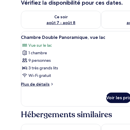
Vérifiez la disponibilité pour ces dates.
Vérifier la disponibilité pour ce soir août 7 - août 8
Vérifier la di
Ce soir
août 7 - août 8
a
Afficher
Une chambre à coucher avec un 
6
Chambre Double Panoramique, vue lac
toutes
Vue sur le lac
les
1 chambre
photos
pour
9 personnes
ce
3 très grands lits
type
Wi-Fi gratuit
de
Plus
Plus de détails
chambre :
de
Chambre
détails
Voir les pri
sur
Double
le
Panoramique,
type
Hébergements similaires
vue
de
lac
chambre
Chambre
Spring Garden Hotel
Hotel Hoàng