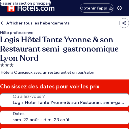
Passer à la section principale
Obtenir l’appli
Afficher tous les hébergements
Hôte professionnel
Logis Hôtel Tante Yvonne & son
Restaurant semi-gastronomique
Lyon Nord
Hébergement
3.0 étoiles
Hôtel à Quincieux avec un restaurant et un bar/salon
Choisissez des dates pour voir les prix
Où allez-vous ?
Dates