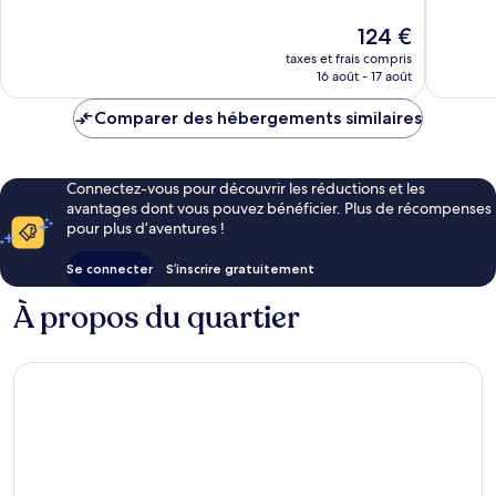
en-
10,
42 avis
Beaujolais
Exceptionnel,
Le
124 €
35 avis
nouveau
taxes et frais compris
prix
16 août - 17 août
est
de
Comparer des hébergements similaires
124 €
Connectez-vous pour découvrir les réductions et les
avantages dont vous pouvez bénéficier. Plus de récompenses
pour plus d’aventures !
Se connecter
S’inscrire gratuitement
À propos du quartier