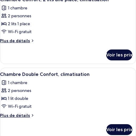
toutes
chambre
climatisation
1 chambre
Chambre
les
Double
2 personnes
photos
Deluxe,
pour
2 lits 1 place
climatisation
ce
Wi-Fi gratuit
type
Plus
Plus de détails
de
de
chambre :
détails
Voir les prix
sur
Chambre
le
Confort,
type
Afficher
Une chambre d’hôtel avec un grand lit,
2
9
de
Chambre Double Confort, climatisation
toutes
chambre
lits
1 chambre
Chambre
les
une
Confort,
2 personnes
photos
place,
2
pour
1 lit double
climatisation
lits
ce
une
Wi-Fi gratuit
place,
type
Plus
Plus de détails
climatisation
de
de
chambre :
détails
Voir les prix
sur
Chambre