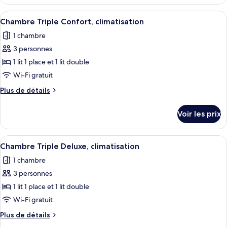
le
Double
type
Afficher
Une chambre à coucher avec un grand l
Confort,
3
de
Chambre Triple Confort, climatisation
toutes
chambre
climatisation
1 chambre
Chambre
les
Double
3 personnes
photos
Confort,
pour
1 lit 1 place et 1 lit double
climatisation
ce
Wi-Fi gratuit
type
Plus
Plus de détails
de
de
chambre :
détails
Voir les prix
sur
Chambre
le
Triple
type
Afficher
Bureau, chambres insonorisées, Wi-Fi 
Confort,
5
de
Chambre Triple Deluxe, climatisation
toutes
chambre
climatisation
1 chambre
Chambre
les
Triple
3 personnes
photos
Confort,
pour
1 lit 1 place et 1 lit double
climatisation
ce
Wi-Fi gratuit
type
Plus
Plus de détails
de
de