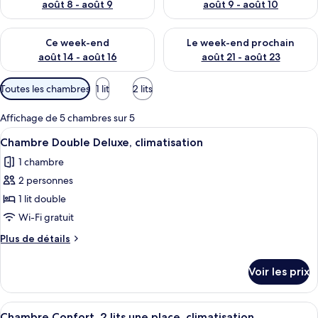
août 8 - août 9
août 9 - août 10
Vérifier la disponibilité pour ce week-end août 14 - août 16
Vérifier la disponibilité pour
Ce week-end
Le week-end prochain
août 14 - août 16
août 21 - août 23
Filtres
Toutes les chambres
1 lit
2 lits
disponibles
pour
Affichage de 5 chambres sur 5
les
Afficher
Bureau, chambres insonorisées, Wi-Fi 
6
Chambre Double Deluxe, climatisation
chambres
toutes
1 chambre
les
2 personnes
photos
pour
1 lit double
ce
Wi-Fi gratuit
type
Plus
Plus de détails
de
de
chambre :
détails
Voir les prix
sur
Chambre
le
Double
type
Afficher
Chambre Confort, 2 lits une place, cli
Deluxe,
4
de
Chambre Confort, 2 lits une place, climatisation