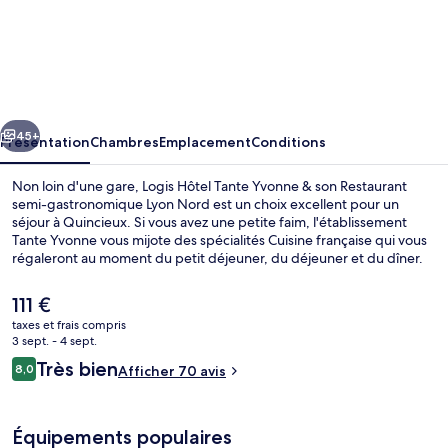
Logis
Hôtel
Tante
Yvonne
cédent
Suivant
&
45+
Présentation
Chambres
Emplacement
Conditions
son
Non loin d'une gare, Logis Hôtel Tante Yvonne & son Restaurant
Restaurant
semi-gastronomique Lyon Nord est un choix excellent pour un
séjour à Quincieux. Si vous avez une petite faim, l'établissement
semi-
Tante Yvonne vous mijote des spécialités Cuisine française qui vous
gastronomique
régaleront au moment du petit déjeuner, du déjeuner et du dîner.
Parmi les avantages offerts par cet hébergement : un bar / salon et
Lyon
une terrasse.
Le
111 €
Nord
prix
taxes et frais compris
actuel
3 sept. - 4 sept.
Petit déjeuner, déjeuner et dîner servis
est
Avis
Très bien
8,0
Afficher 70 avis
de
8,0 sur 10
voyageurs
111 €.
Équipements populaires