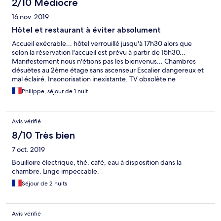
2/10 Médiocre
16 nov. 2019
Hôtel et restaurant à éviter absolument
Accueil exécrable... hôtel verrouillé jusqu'à 17h30 alors que
selon la réservation l'accueil est prévu à partir de 15h30...
Manifestement nous n'étions pas les bienvenus... Chambres
désuètes au 2ème étage sans ascenseur Escalier dangereux et
mal éclairé. Insonorisation inexistante. TV obsolète ne
fonctionnant que sur une seule chaîne. Repas indignes et chers :
Philippe, séjour de 1 nuit
produits décongelés... service improbable... Facturation de
prestations non fournies (petits déjeuners)... Agressivité
constante du responsable de l'établissement. Cette liste n'est
Avis vérifié
pas exhaustive.
8/10 Très bien
7 oct. 2019
Bouilloire électrique, thé, café, eau à disposition dans la
chambre. Linge impeccable.
Séjour de 2 nuits
Avis vérifié