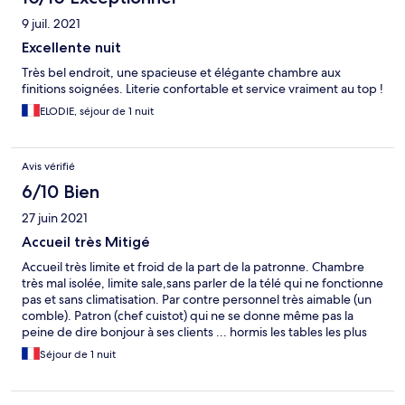
9 juil. 2021
Excellente nuit
Très bel endroit, une spacieuse et élégante chambre aux
finitions soignées. Literie confortable et service vraiment au top !
ELODIE, séjour de 1 nuit
Avis vérifié
6/10 Bien
27 juin 2021
Accueil très Mitigé
Accueil très limite et froid de la part de la patronne. Chambre
très mal isolée, limite sale,sans parler de la télé qui ne fonctionne
pas et sans climatisation. Par contre personnel très aimable (un
comble). Patron (chef cuistot) qui ne se donne même pas la
peine de dire bonjour à ses clients ... hormis les tables les plus
rentables !.... gros manque de savoir vivre qui ne passe pas
Séjour de 1 nuit
inaperçu. Bref, on a le sentiment de déranger. Merci au
personnel de remonter un peu le manque d'hospitalité des
patrons.