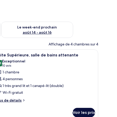
-end août 7 - août 9
Vérifier la disponibilité pour le week-end prochain août 14 - a
Le week-end prochain
août 14 - août 16
Affichage de 4 chambres sur 4
e table de chevet sur laquelle se trouve une radio et un luminaire fixé au mur.
fficher
Une chambre d’hôtel avec un grand lit, un bur
9
ite Supérieure, salle de bains attenante
outes
Exceptionnel
s
8
9,8 sur 10
(10 avis)
10 avis
hotos
1 chambre
our
4 personnes
e
1 très grand lit et 1 canapé-lit (double)
ype
Wi-Fi gratuit
e
hambre :
us
us de détails
e
uite
tails
upérieure,
Voir les prix
r