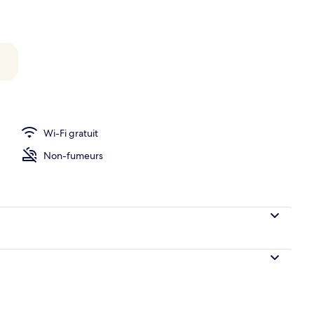
e Deluxe, salle de bains attenante | Literie de qualité supérieure, surmatel
Wi-Fi gratuit
Non-fumeurs