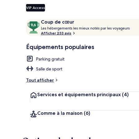
VIP Access
Avis
9,6
Coup de cœur
Chambre Doubl
voyageurs
L
sur
Les hébergements les mieux notés par les voyageurs
e
Afficher 233 avis
10,
s
Coup
Équipements populaires
de
h
cœur
é
Parking gratuit
b
e
Salle de sport
r
g
Tout afficher
e
m
Services et équipements principaux
(4)
e
n
t
s
Comme à la maison
(6)
l
e
s