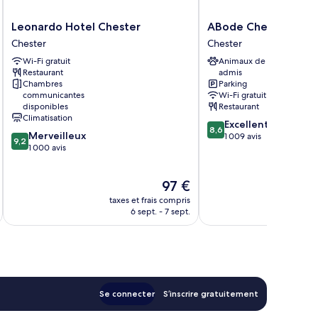
Leonardo
ABode
Leonardo Hotel Chester
ABode Chester
Hotel
Chester
Chester
Chester
Chester
Chester
Wi-Fi gratuit
Animaux de compagnie
Chester
Restaurant
admis
Chambres
Parking
communicantes
Wi-Fi gratuit
disponibles
Restaurant
Climatisation
8.6
Excellent
8,6
9.2
Merveilleux
sur
1 009 avis
9,2
sur
1 000 avis
10,
10,
Excellent,
Merveilleux,
1 009 avis
Le
97 €
1 000 avis
nouveau
taxes et frais compris
tax
prix
6 sept. - 7 sept.
est
de
97 €
Se connecter
S’inscrire gratuitement