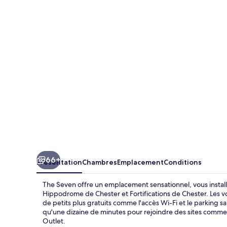
Seven
66+
Présentation
Chambres
Emplacement
Conditions
The Seven offre un emplacement sensationnel, vous instal
Hippodrome de Chester et Fortifications de Chester. Les v
de petits plus gratuits comme l'accès Wi-Fi et le parking sa
qu'une dizaine de minutes pour rejoindre des sites comm
Outlet.