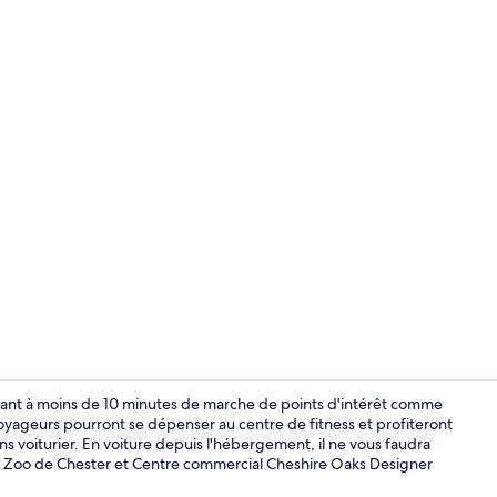
Hall
lant à moins de 10 minutes de marche de points d'intérêt comme
oyageurs pourront se dépenser au centre de fitness et profiteront
ns voiturier. En voiture depuis l'hébergement, il ne vous faudra
Hall
e Zoo de Chester et Centre commercial Cheshire Oaks Designer