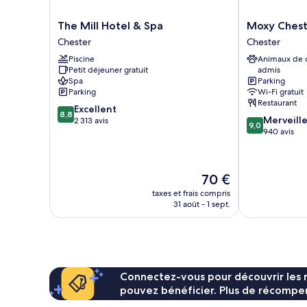
The
Moxy
The Mill Hotel & Spa
Moxy Chest
Mill
Chester
Chester
Chester
Hotel
Chester
Piscine
Animaux de
&
Petit déjeuner gratuit
admis
Spa
Spa
Parking
Chester
Parking
Wi-Fi gratuit
Restaurant
8.8
Excellent
8,8
9.0
Merveill
sur
2 313 avis
9,0
sur
940 avis
10,
10,
Excellent,
Merveilleux,
2 313 avis
940 avis
Le
70 €
nouveau
taxes et frais compris
prix
31 août - 1 sept.
est
de
70 €
Connectez-vous pour découvrir les 
pouvez bénéficier. Plus de récompen