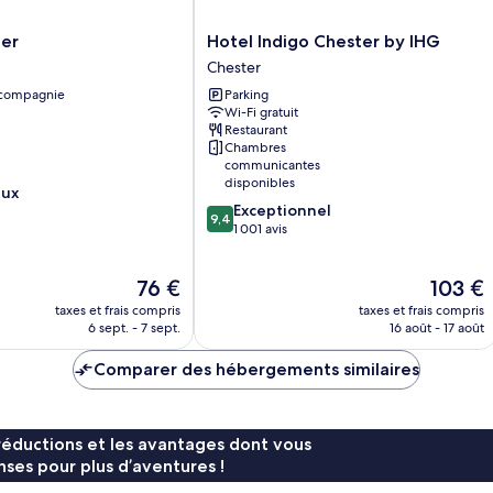
Hotel
er
Hotel Indigo Chester by IHG
Indigo
Chester
Chester
 compagnie
Parking
by
Wi-Fi gratuit
IHG
Restaurant
Chester
Chambres
communicantes
disponibles
eux
9.4
Exceptionnel
9,4
sur
1 001 avis
10,
Exceptionnel,
Le
Le
76 €
103 €
1 001 avis
nouveau
nouveau
taxes et frais compris
taxes et frais compris
prix
prix
6 sept. - 7 sept.
16 août - 17 août
est
est
de
de
Comparer des hébergements similaires
76 €
103 €
réductions et les avantages dont vous
ses pour plus d’aventures !