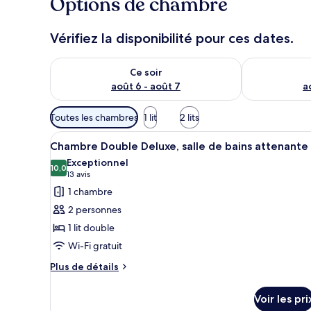
Options de chambre
m
i
Vérifiez la disponibilité pour ces dates.
e
u
Vérifier la disponibilité pour ce soir août 6 - août 7
Vérifier la di
x
Ce soir
août 6 - août 7
a
n
o
Filtres
t
Toutes les chambres
1 lit
2 lits
é
disponibles
Afficher
Une chambre d’hôtel avec un gra
s
pour
11
Chambre Double Deluxe, salle de bains attenante
toutes
les
Exceptionnel
p
les
10,0
chambres
10,0 sur 10
(13 avis)
13 avis
a
photos
r
1 chambre
pour
2 personnes
l
ce
e
1 lit double
type
s
Wi-Fi gratuit
de
v
chambre :
Plus
Plus de détails
o
de
Chambre
y
détails
Double
Voir les pri
a
sur