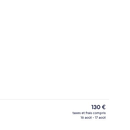
Hall
Le
130 €
prix
taxes et frais compris
actuel
16 août - 17 août
Appartement Classique | Bar lounge
est
de