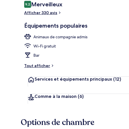
Avis
Merveilleux
9,2
9,2 sur 10
voyageurs
Afficher 330 avis
Façade de l’
Équipements populaires
Animaux de compagnie admis
Wi-Fi gratuit
Bar
Tout afficher
Services et équipements principaux
(12)
Comme à la maison
(6)
Options de chambre