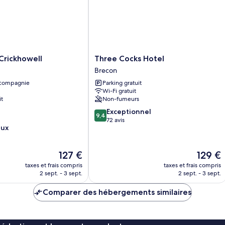
Three
Crickhowell
Three Cocks Hotel
Cocks
Brecon
Hotel
 compagnie
Parking gratuit
Brecon
Wi-Fi gratuit
it
Non-fumeurs
9.4
Exceptionnel
9,4
sur
72 avis
eux
10,
Exceptionnel,
72 avis
Le
Le
127 €
129 €
nouveau
nouveau
taxes et frais compris
taxes et frais compris
prix
prix
2 sept. - 3 sept.
2 sept. - 3 sept.
est
est
de
de
Comparer des hébergements similaires
127 €
129 €