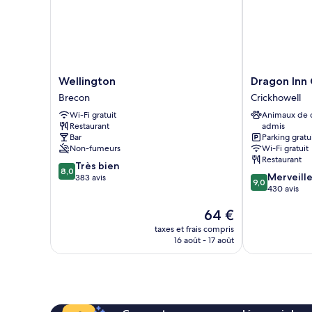
Wellington
Dragon
Wellington
Dragon Inn 
Brecon
Inn
Brecon
Crickhowell
Crickhowell
Wi-Fi gratuit
Animaux de
Crickhowell
Restaurant
admis
Bar
Parking gratu
Non-fumeurs
Wi-Fi gratuit
Restaurant
8.0
Très bien
8,0
9.0
Merveill
sur
383 avis
9,0
sur
430 avis
10,
10,
Très
Le
64 €
Merveilleux,
bien,
nouveau
430 avis
383 avis
taxes et frais compris
prix
16 août - 17 août
est
de
64 €