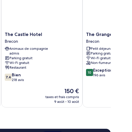
The
The
The Castle Hotel
The Grange Guest 
Castle
Grange
Brecon
Brecon
Hotel
Guest
Animaux de compagnie
Petit déjeuner gratuit
Brecon
House
admis
Parking gratuit
Brecon
Parking gratuit
Wi-Fi gratuit
Wi-Fi gratuit
Non-fumeurs
Restaurant
10.0
Exceptionnel
10
7.4
Bien
sur
196 avis
7,4
sur
218 avis
10,
10,
Exceptionnel,
Le
150 €
Bien,
196 avis
nouveau
218 avis
taxes et frais compris
prix
9 août - 10 août
est
de
150 €