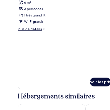
6 m²
les
3 personnes
photos
pour
1 très grand lit
ce
Wi-Fi gratuit
type
Plus
Plus de détails
de
de
chambre :
détails
sur
Double
le
Deluxe
type
Room
de
chambre
Double
Deluxe
Room
Voir les pri
Hébergements similaires
Wellington
Dragon Inn Cr