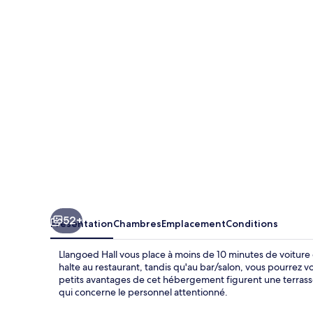
Hall
52+
Présentation
Chambres
Emplacement
Conditions
Llangoed Hall vous place à moins de 10 minutes de voiture 
halte au restaurant, tandis qu'au bar/salon, vous pourrez v
petits avantages de cet hébergement figurent une terrasse
qui concerne le personnel attentionné.