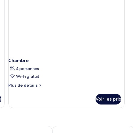
C
Chambre
4 personnes
Wi-Fi gratuit
Plus
Plus de détails
de
détails
x
Voir les prix
sur
le
type
de
chambre
Chambre
ickhowell
Three Cocks Hotel