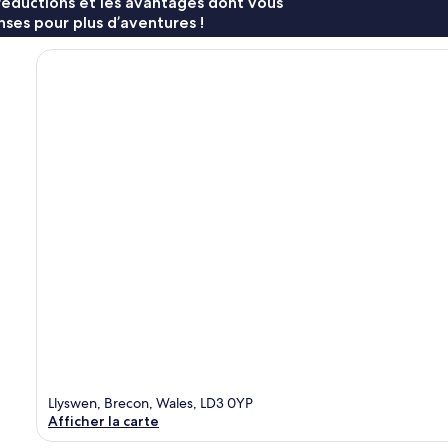
réductions et les avantages dont vous
ses pour plus d’aventures !
Llyswen, Brecon, Wales, LD3 0YP
Afficher la carte