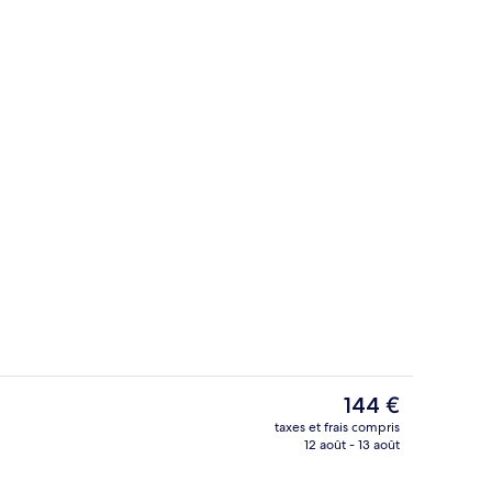
ssons
Jardin
Le
144 €
prix
taxes et frais compris
actuel
12 août - 13 août
Literie de qualité supérieure, bureau,
est
de