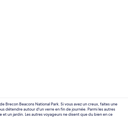
Repas et boi
de Brecon Beacons National Park. Si vous avez un creux, faites une
ous détendre autour d'un verre en fin de journée. Parmi les autres
 et un jardin. Les autres voyageurs ne disent que du bien en ce
Extérieur