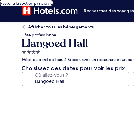
Passer à la section principale
Rechercher des voyage
Afficher tous les hébergements
Hôte professionnel
Llangoed Hall
Hébergement
4.0 étoiles
Hôtel au bord de l'eau à Brecon avec un restaurant et un bar
Choisissez des dates pour voir les prix
Où allez-vous ?
Galerie
photos
de
l’hébergement
Llangoed