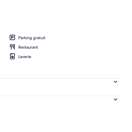
hébergement - soirée/nuit
Parking gratuit
Restaurant
Laverie