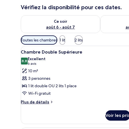
Vérifiez la disponibilité pour ces dates.
Vérifier la disponibilité pour ce soir août 6 - août 7
Vérifier la di
Ce soir
août 6 - août 7
a
Filtres
Toutes les chambres
1 lit
2 lits
disponibles
Afficher
Un lit à baldaquin à quatre po
pour
5
Chambre Double Supérieure
toutes
les
Excellent
les
8,8
chambres
8,8 sur 10
(6 avis)
6 avis
photos
10 m²
pour
3 personnes
ce
1 lit double OU 2 lits 1 place
type
Wi-Fi gratuit
de
chambre :
Plus
Plus de détails
de
Chambre
détails
Double
Voir les pri
sur
Supérieure
le
type