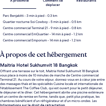
À proximité
Comment se
Restaurants
déplacer
Parc Benjakitti
- 3 min à pied
- 0.3 km
Quartier nocturne Soi Cowboy
- 5 min à pied
- 0.5 km
Centre commercial Terminal 21
- 9 min à pied
- 0.8 km
Centre commercial EmQuartier
- 14 min à pied
- 1.2 km
Centre commercial Emporium
- 14 min à pied
- 1.2 km
À propos de cet hébergement
Maitria Hotel Sukhumvit 18 Bangkok
Offrant une terrasse sur le toit, Maitria Hotel Sukhumvit 18 Bangkok
vous place à moins de 10 minutes de marche de Centre commercial
Terminal 21. Au cours de votre séjour, donnez-vous en à cœur joie entre
des massages thaïs et les spécialités Cuisine locale et internationale de
l'établissement The Coffee Club, qui est ouvert pour le petit déjeuner,
le déjeuner et le dîner. Cet hébergement abrite une piscine extérieure
et un centre de remise en forme, tandis que, petit plus pratique, les
chambres bénéficient d'un réfrigérateur et d'un micro-ondes. Les
autres voyageurs ne tarissent pas d'éloges en ce qui concerne le
Informations sur le droit de rétractation