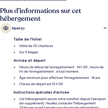
personnel attentionné et l'emplacement. L'hébergement se situe à une
très courte distance à pied des transports publics : Station de MRT
Plus d’informations sur cet
Sukhumvit se trouve à 6 min et Station de BTS Asok, à 6 min.
hébergement
Aperçu
Taille de l'hôtel
Hôtel de 131 chambres
Sur 9 étages
Arrivée et départ
Heure de début de l'enregistrement : 14 h 00 ; heure de
fin de l'enregistrement : à tout moment.
Âge minimum pour effectuer l'enregistrement : 18 ans
L'heure de départ est 12 h 00
Instructions spéciales d’arrivée
Cet hébergement assure votre transfert depuis l'aéroport
(en supplément). Veuillez contacter l'hébergement
24 heures avant l’arrivée pour fournir les informations