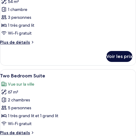
Superior
54 m²
photos
Room
pour
1 chambre
King
ce
Bed
3 personnes
type
1 très grand lit
de
Wi-Fi gratuit
chambre :
Plus
Plus de détails
One
de
Bedroom
détails
Voir les prix
Grand
sur
le
Deluxe
type
Afficher
Two Bedroom Suite | Literie de qualité
27
de
Two Bedroom Suite
toutes
chambre
Vue sur la ville
One
les
Bedroom
67 m²
photos
Grand
pour
2 chambres
Deluxe
ce
5 personnes
type
1 très grand lit et 1 grand lit
de
Wi-Fi gratuit
chambre :
Plus
Plus de détails
Two