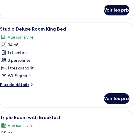
de
Standard
détails
Voir les prix
(Floor
sur
le
2-
type
Afficher
Une chambre d’hôtel moderne, équipée 
4)
22
de
Studio Deluxe Room King Bed
toutes
chambre
Vue sur la ville
Studio
les
Standard
34 m²
photos
(Floor
pour
1 chambre
2-
ce
4)
3 personnes
type
1 très grand lit
de
Wi-Fi gratuit
chambre :
Plus
Plus de détails
Studio
de
Deluxe
détails
Voir les prix
Room
sur
le
King
type
Afficher
Une chambre d’hôtel avec deux lits, un
Bed
20
de
Triple Room with Breakfast
toutes
chambre
Vue sur la ville
Studio
les
Deluxe