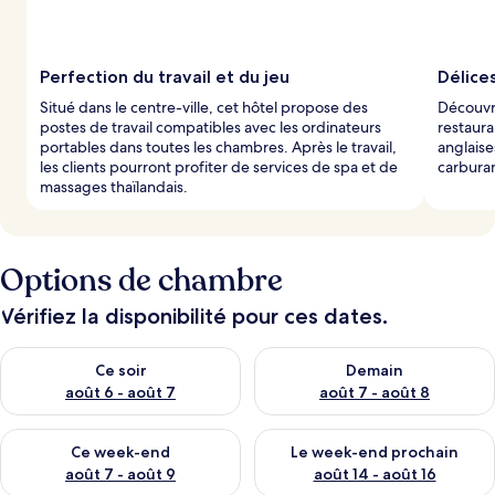
Perfection du travail et du jeu
Délices
Situé dans le centre-ville, cet hôtel propose des
Découvre
postes de travail compatibles avec les ordinateurs
restaura
portables dans toutes les chambres. Après le travail,
anglaise
les clients pourront profiter de services de spa et de
carburan
massages thaïlandais.
Options de chambre
Vérifiez la disponibilité pour ces dates.
Vérifier la disponibilité pour ce soir août 6 - août 7
Vérifier la disponibilité pour 
Ce soir
Demain
août 6 - août 7
août 7 - août 8
Vérifier la disponibilité pour ce week-end août 7 - août 9
Vérifier la disponibilité pour 
Ce week-end
Le week-end prochain
août 7 - août 9
août 14 - août 16