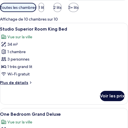
Filtres
Toutes les chambres
1 lit
2 lits
3+ lits
disponibles
pour
Affichage de 10 chambres sur 10
les
Afficher
Une chambre d’hôtel moderne avec un g
22
Studio Superior Room King Bed
chambres
toutes
Vue sur la ville
les
34 m²
photos
pour
1 chambre
ce
3 personnes
type
1 très grand lit
de
Wi-Fi gratuit
chambre :
Plus
Plus de détails
Studio
de
Superior
détails
Voir les prix
Room
sur
le
King
type
Afficher
Une chambre d’hôtel avec un grand lit,
Bed
25
de
One Bedroom Grand Deluxe
toutes
chambre
Vue sur la ville
Studio
les