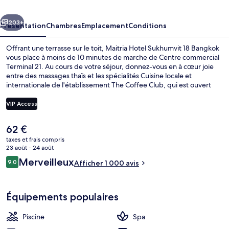
18
cédent
Suivant
Bangkok
203+
Présentation
Chambres
Emplacement
Conditions
Offrant une terrasse sur le toit, Maitria Hotel Sukhumvit 18 Bangkok
vous place à moins de 10 minutes de marche de Centre commercial
Terminal 21. Au cours de votre séjour, donnez-vous en à cœur joie
entre des massages thaïs et les spécialités Cuisine locale et
internationale de l'établissement The Coffee Club, qui est ouvert
pour le petit déjeuner, le déjeuner et le dîner. Cet hébergement
abrite une piscine extérieure et un centre de remise en forme,
VIP Access
tandis que, petit plus pratique, les chambres bénéficient d'un
réfrigérateur et d'un micro-ondes. Les autres voyageurs ne tarissent
Le
62 €
pas d'éloges en ce qui concerne le personnel attentionné et
Petit déjeuner, déjeuner, dîner et brun
prix
l'emplacement. L'hébergement se situe à une très courte distance à
taxes et frais compris
actuel
23 août - 24 août
pied des transports publics : Station de MRT Sukhumvit se trouve à
est
6 min et Station de BTS Asok, à 6 min.
Avis
Merveilleux
9,0
Afficher 1 000 avis
de
9,0 sur 10
voyageurs
62 €.
Équipements populaires
Piscine
Spa