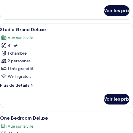
de
Bedroom
détails
Voir les prix
Suite
sur
le
type
Afficher
Une chambre d’hôtel moderne équipée d
25
de
Studio Grand Deluxe
toutes
chambre
Vue sur la ville
Two
les
Bedroom
41 m²
photos
Suite
pour
1 chambre
ce
2 personnes
type
1 très grand lit
de
Wi-Fi gratuit
chambre :
Plus
Plus de détails
Studio
de
Grand
détails
Voir les prix
Deluxe
sur
le
type
Afficher
One Bedroom Deluxe | Literie de quali
26
de
One Bedroom Deluxe
toutes
chambre
Vue sur la ville
Studio
les
Grand