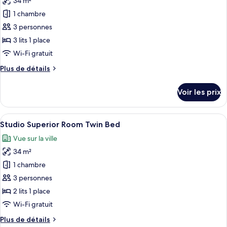
34 m²
photos
Room
pour
1 chambre
King
ce
Bed
3 personnes
type
3 lits 1 place
de
Wi-Fi gratuit
chambre :
Plus
Plus de détails
Triple
de
Room
détails
Voir les prix
with
sur
le
Breakfast
type
Afficher
Une chambre d’hôtel avec deux lits, un
8
de
Studio Superior Room Twin Bed
toutes
chambre
Vue sur la ville
Triple
les
Room
34 m²
photos
with
pour
1 chambre
Breakfast
ce
3 personnes
type
2 lits 1 place
de
Wi-Fi gratuit
chambre :
Plus
Plus de détails
Studio