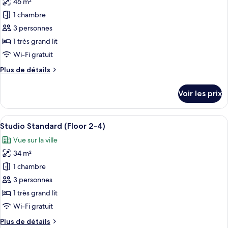
46 m²
photos
Deluxe
pour
1 chambre
ce
3 personnes
type
1 très grand lit
de
Wi-Fi gratuit
chambre :
Plus
Plus de détails
One
de
Bedroom
détails
Voir les prix
Deluxe
sur
le
type
Afficher
Une chambre d’hôtel moderne avec un g
22
de
Studio Standard (Floor 2-4)
toutes
chambre
Vue sur la ville
One
les
Bedroom
34 m²
photos
Deluxe
pour
1 chambre
ce
3 personnes
type
1 très grand lit
de
Wi-Fi gratuit
chambre :
Plus
Plus de détails
Studio