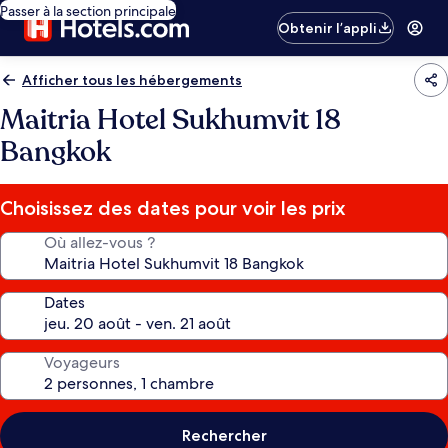
Passer à la section principale
Obtenir l’appli
Afficher tous les hébergements
Maitria Hotel Sukhumvit 18
Bangkok
Choisissez des dates pour voir les prix
Où allez-vous ?
Dates
Voyageurs
Rechercher