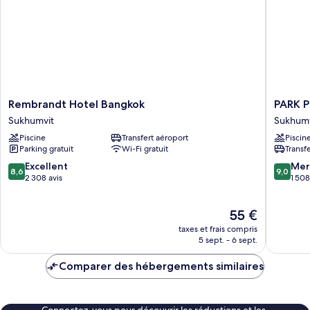
Room
Twin
Bed
Rembrandt
PARK
Rembrandt Hotel Bangkok
PARK 
Hotel
PLAZA
Sukhumvit
Sukhumv
Bangkok
BANGK
Piscine
Transfert aéroport
Piscin
Sukhumvit
SOI
Parking gratuit
Wi-Fi gratuit
Transf
18
Sukhumv
8.6
9.0
Excellent
Mer
8,6
9,0
sur
sur
2 308 avis
1 508
10,
10,
Excellent,
Merveill
Le
55 €
2 308 avis
1 508 avi
nouveau
taxes et frais compris
prix
5 sept. - 6 sept.
est
de
Comparer des hébergements similaires
55 €