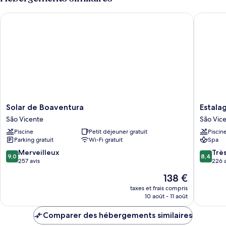
Solar de Boaventura
Estalage
Solar
Estalag
Solar de Boaventura
Estala
de
Do
São Vicente
São Vic
Boaventura
Vale
Piscine
Petit déjeuner gratuit
Piscin
São
São
Parking gratuit
Wi-Fi gratuit
Spa
Vicente
Vicente
9.0
8.4
Merveilleux
Trè
9,0
8,4
sur
sur
257 avis
226 a
10,
10,
Le
138 €
Merveilleux,
Très
nouveau
257 avis
bien,
taxes et frais compris
prix
10 août - 11 août
226 avis
est
de
Comparer des hébergements similaires
138 €