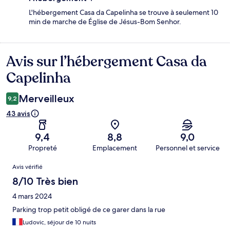
L'hébergement Casa da Capelinha se trouve à seulement 10
min de marche de Église de Jésus-Bom Senhor.
Avis sur l’hébergement Casa da
Avis
Capelinha
Merveilleux
9,2
43 avis
9,4
8,8
9,0
Propreté
Emplacement
Personnel et service
Avis
Avis vérifié
8/10 Très bien
4 mars 2024
Parking trop petit obligé de ce garer dans la rue
Ludovic, séjour de 10 nuits