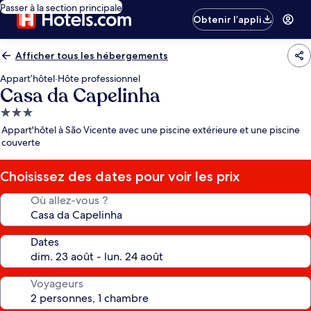
Passer à la section principale
Obtenir l’appli
Afficher tous les hébergements
Appart’hôtel
·
Hôte professionnel
Casa da Capelinha
Hébergement
3.0 étoiles
Appart'hôtel à São Vicente avec une piscine extérieure et une piscine
couverte
Choisissez des dates pour voir les prix
Où allez-vous ?
Dates
Voyageurs