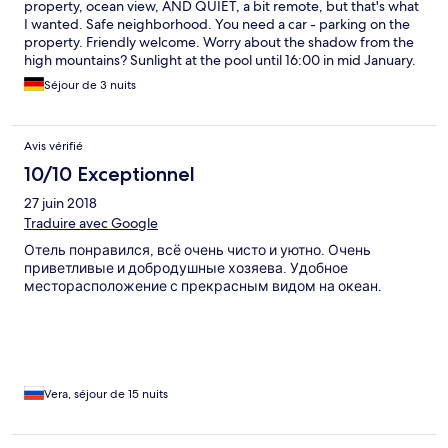
property, ocean view, AND QUIET, a bit remote, but that's what
I wanted. Safe neighborhood. You need a car - parking on the
property. Friendly welcome. Worry about the shadow from the
high mountains? Sunlight at the pool until 16:00 in mid January.
My appartement (one of only 8) was spacious and in good
Séjour de 3 nuits
condition. Cleaning everyday. Quiet air condition. Living room
with kitchen/dinette, fully equipped, TV with international
channels, bedroom with separate air, fully equipped bathroom.
Avis vérifié
Balcony heading north with seating. Great view. I recommend
to download MADEIRA as offline-map from GOOGLE-maps to
10/10 Exceptionnel
find the place. THANKS and have a great vacation.
27 juin 2018
Traduire avec Google
Отель понравился, всё очень чисто и уютно. Очень
приветливые и добродушные хозяева. Удобное
месторасположение с прекрасным видом на океан.
Vera, séjour de 15 nuits