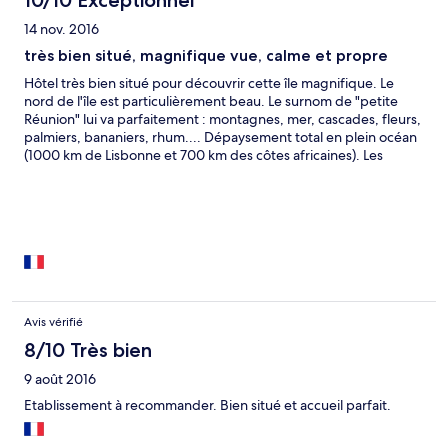
10/10 Exceptionnel
14 nov. 2016
très bien situé, magnifique vue, calme et propre
Hôtel très bien situé pour découvrir cette île magnifique. Le
nord de l'île est particulièrement beau. Le surnom de "petite
Réunion" lui va parfaitement : montagnes, mer, cascades, fleurs,
palmiers, bananiers, rhum.... Dépaysement total en plein océan
(1000 km de Lisbonne et 700 km des côtes africaines). Les
portugais sont très accueillants, la nourriture très bonne et
abordable (poissons grillés ou marinés, légumes et salades frais
et variés).
Avis vérifié
8/10 Très bien
9 août 2016
Etablissement à recommander. Bien situé et accueil parfait.