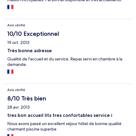
Apart Hotel situé à Ponta Delgada hors des sentiers battus mais
qui possède toutes les commodités à 2 pas (petit supermarché,
boulangerie, bar). Un endroit reposant à décourvrir!
Avis vérifié
10/10 Exceptionnel
19 oct. 2013
Très bonne adresse
Qualité de l'accueil et du service. Repas servi en chambre à la
demande.
Avis vérifié
8/10 Très bien
28 avr. 2013
tres bon accueil lits tres confortables service i
Nous avons passé un excellent séjour hôtel de bonne qualité
charmant piscine superbe