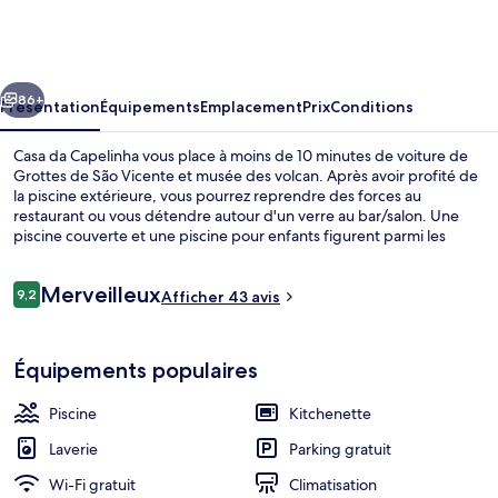
da
Capelinha
cédent
Suivant
86+
Présentation
Équipements
Emplacement
Prix
Conditions
Casa da Capelinha vous place à moins de 10 minutes de voiture de
Grottes de São Vicente et musée des volcan. Après avoir profité de
la piscine extérieure, vous pourrez reprendre des forces au
restaurant ou vous détendre autour d'un verre au bar/salon. Une
piscine couverte et une piscine pour enfants figurent parmi les
avantages de cet hébergement dont les appartements offrent des
petits plus haut de gamme comme une piscine privée et une
Avis
Merveilleux
baignoire relaxante profonde.
9,2
Afficher 43 avis
9,2 sur 10
voyageurs
Piscine couverte, piscine extérieure, p
Équipements populaires
Piscine
Kitchenette
Laverie
Parking gratuit
Wi-Fi gratuit
Climatisation