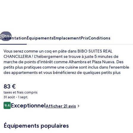
BIBO
SUITES
REAL
CHANCILLERIA
cédent
Suivant
59+
Présentation
Équipements
Emplacement
Prix
Conditions
Vous serez comme un coq en pâte dans BIBO SUITES REAL
CHANCILLERIA ! L'hébergement se trouve à juste 5 minutes de
marche de points d'intérêt comme Alhambra et Plaza Nueva. Des
petits plus pratiques comme une cuisine sont inclus dans l'ensemble
des appartements et vous bénéficierez de quelques petits plus
sympas comme une télévision à écran plat et l'accès Wi-Fi à Internet
gratuit.
Le
83 €
prix
taxes et frais compris
actuel
31 août - 1 sept.
Appartement Exclusif, 2 chambres | Co
est
Avis
Exceptionnel
9,4
Afficher 21 avis
de
9,4 sur 10
voyageurs
83 €.
Équipements populaires