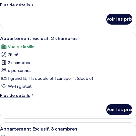
chambre :
Plus
Plus de détails
Appartement
de
Supérieur,
détails
Voir les prix
1
sur
le
chambre,
type
Afficher
Un salon moderne comprenant un coin r
vue
7
de
Appartement Exclusif, 2 chambres
toutes
ville
chambre
Vue sur la ville
Appartement
les
Supérieur,
75 m²
photos
1
pour
2 chambres
chambre,
ce
vue
6 personnes
ville
type
1 grand lit, 1 lit double et 1 canapé-lit (double)
de
Wi-Fi gratuit
chambre :
Plus
Plus de détails
Appartement
de
Exclusif,
détails
Voir les prix
2
sur
le
chambres
type
Afficher
Un salon moderne avec un canapé vert, 
12
de
Appartement Exclusif, 3 chambres
toutes
chambre