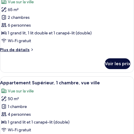
Vue sur la ville
Appartement
les
Standard,
65 m²
photos
1
pour
2 chambres
chambre
ce
6 personnes
type
1 grand lit, 1 lit double et 1 canapé-lit (double)
de
Wi-Fi gratuit
chambre :
Plus
Plus de détails
Appartement
de
Panoramique,
détails
Voir les prix
2
sur
le
chambres
type
Afficher
Un salon moderne avec un canapé bleu c
8
de
Appartement Supérieur, 1 chambre, vue ville
toutes
chambre
Vue sur la ville
Appartement
les
Panoramique,
50 m²
photos
2
pour
1 chambre
chambres
ce
4 personnes
type
1 grand lit et 1 canapé-lit (double)
de
Wi-Fi gratuit