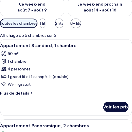
Vérifier la disponibilité pour ce week-end août 7 - août 9
Vérifier la disponibilité pour 
Ce week-end
Le week-end prochain
août 7 - août 9
août 14 - août 16
Filtres
Toutes les chambres
1 lit
2 lits
3+ lits
disponibles
pour
Affichage de 6 chambres sur 6
les
Afficher
Une chambre moderne avec un grand lit
6
Appartement Standard, 1 chambre
chambres
toutes
50 m²
les
1 chambre
photos
pour
4 personnes
ce
1 grand lit et 1 canapé-lit (double)
type
Wi-Fi gratuit
de
Plus
Plus de détails
chambre :
de
Appartement
détails
Voir les prix
sur
Standard,
le
1
type
Afficher
Un salon moderne comprenant un canap
chambre
10
de
Appartement Panoramique, 2 chambres
toutes
chambre