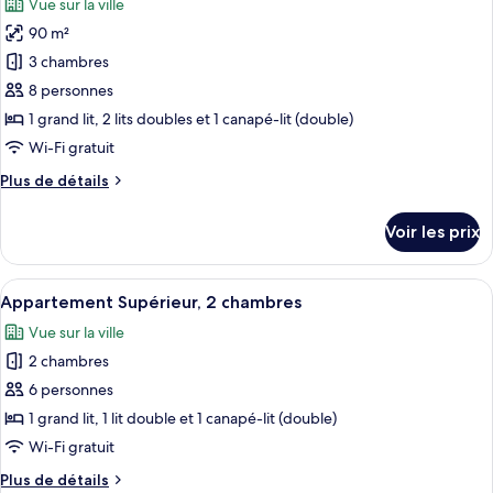
Vue sur la ville
Appartement
les
Exclusif,
90 m²
photos
2
pour
3 chambres
chambres
ce
8 personnes
type
1 grand lit, 2 lits doubles et 1 canapé-lit (double)
de
Wi-Fi gratuit
chambre :
Plus
Plus de détails
Appartement
de
Exclusif,
détails
Voir les prix
3
sur
le
chambres
type
Afficher
Un salon moderne comprenant un canap
17
de
Appartement Supérieur, 2 chambres
toutes
chambre
Vue sur la ville
Appartement
les
Exclusif,
2 chambres
photos
3
pour
6 personnes
chambres
ce
1 grand lit, 1 lit double et 1 canapé-lit (double)
type
Wi-Fi gratuit
de
Plus
Plus de détails
chambre :