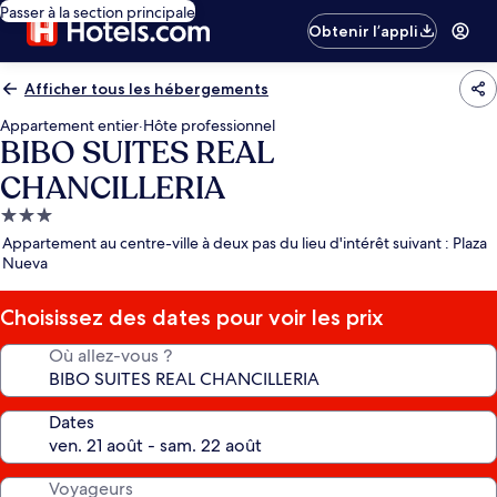
Passer à la section principale
Obtenir l’appli
Afficher tous les hébergements
Appartement entier
·
Hôte professionnel
BIBO SUITES REAL
CHANCILLERIA
Hébergement
3.0 étoiles
Appartement au centre-ville à deux pas du lieu d'intérêt suivant : Plaza
Nueva
Choisissez des dates pour voir les prix
Où allez-vous ?
Dates
Voyageurs