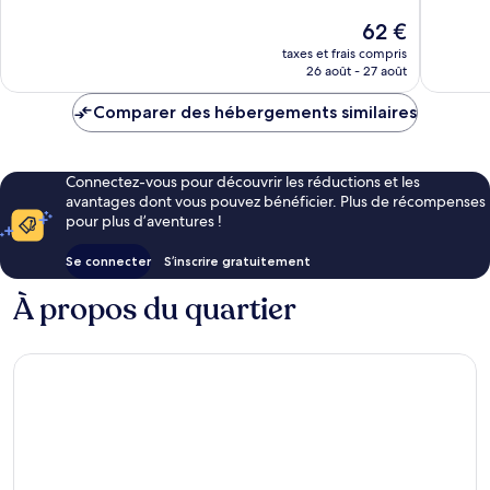
66 avis
50 avis
Le
62 €
nouveau
taxes et frais compris
prix
26 août - 27 août
est
de
Comparer des hébergements similaires
62 €
Connectez-vous pour découvrir les réductions et les
avantages dont vous pouvez bénéficier. Plus de récompenses
pour plus d’aventures !
Se connecter
S’inscrire gratuitement
À propos du quartier