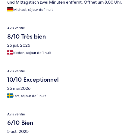
und Mittagstisch zwei Minuten entfernt. Öffnet um 8.00 Uhr.
Ich wollte für die eine Nacht etwas Günstigeres. Hab eine gute
Michael, séjour de 1 nuit
Wahl getroffen, da gutes Preisleistungsverhältnis
Avis vérifié
8/10 Très bien
25 juil. 2026
Kirsten, séjour de 1 nuit
Avis vérifié
10/10 Exceptionnel
25 mai 2026
Lars, séjour de 1 nuit
Avis vérifié
6/10 Bien
5 oct. 2025