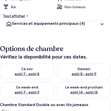
Bar
Non-fumeurs
Tout afficher
Services et équipements principaux
(4)
Options de chambre
Vérifiez la disponibilité pour ces dates.
Vérifier la disponibilité pour ce soir août 7 - août 8
Vérifier la disponibilité pour 
Ce soir
Demain
août 7 - août 8
août 8 - août 9
Vérifier la disponibilité pour ce week-end août 7 - août 9
Vérifier la disponibilité pour 
Ce week-end
Le week-end prochain
août 7 - août 9
août 14 - août 16
Afficher
Un lit double avec deux oreillers et un
5
Chambre Standard Double ou avec lits jumeaux
toutes