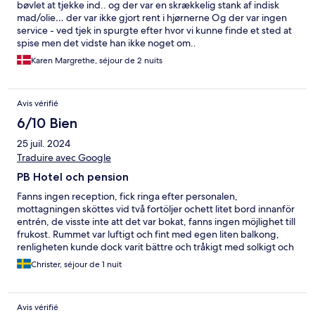
bøvlet at tjekke ind.. og der var en skrækkelig stank af indisk
mad/olie… der var ikke gjort rent i hjørnerne Og der var ingen
service - ved tjek in spurgte efter hvor vi kunne finde et sted at
spise men det vidste han ikke noget om..
Karen Margrethe, séjour de 2 nuits
Avis vérifié
6/10 Bien
25 juil. 2024
Traduire avec Google
PB Hotel och pension
Fanns ingen reception, fick ringa efter personalen,
mottagningen sköttes vid två fortöljer ochett litet bord innanför
entrén, de visste inte att det var bokat, fanns ingen möjlighet till
frukost. Rummet var luftigt och fint med egen liten balkong,
renligheten kunde dock varit bättre och tråkigt med solkigt och
mögligt duschdraperi. Hotellpersonen var trevlig dock och bra
Christer, séjour de 1 nuit
pris.
Avis vérifié