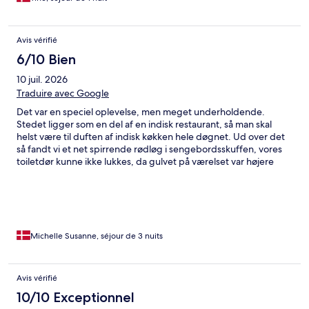
Avis vérifié
6/10 Bien
10 juil. 2026
Traduire avec Google
Det var en speciel oplevelse, men meget underholdende.
Stedet ligger som en del af en indisk restaurant, så man skal
helst være til duften af indisk køkken hele døgnet. Ud over det
så fandt vi et net spirrende rødløg i sengebordsskuffen, vores
toiletdør kunne ikke lukkes, da gulvet på værelset var højere
end bunden på døren, badet er ikke for høje personer da der er
relativt lav til loftet. Der var noget der lignede et udslusninshus i
den anden ende af huset. Parkering var super fin med masser af
plads. Alt i alt en speciel, men meget underholdende oplevelse
til billige penge - i underholdninsværdi var det alle pengene
værd. Ud over de spirrende rødløg, så var værelset pænt og
Michelle Susanne, séjour de 3 nuits
rent.
Avis vérifié
10/10 Exceptionnel