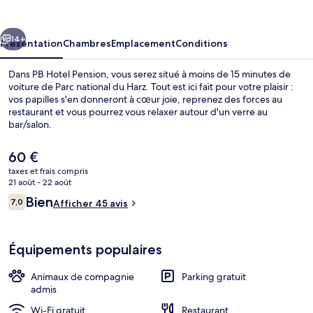
Pension
cédent
Suivant
14+
Présentation
Chambres
Emplacement
Conditions
Dans PB Hotel Pension, vous serez situé à moins de 15 minutes de
voiture de Parc national du Harz. Tout est ici fait pour votre plaisir :
vos papilles s'en donneront à cœur joie, reprenez des forces au
restaurant et vous pourrez vous relaxer autour d'un verre au
bar/salon.
Le
60 €
prix
taxes et frais compris
actuel
21 août - 22 août
Restaurant
est
Avis
Bien
7,0
Afficher 45 avis
de
7,0 sur 10
voyageurs
60 €.
Équipements populaires
Animaux de compagnie
Parking gratuit
admis
Wi-Fi gratuit
Restaurant