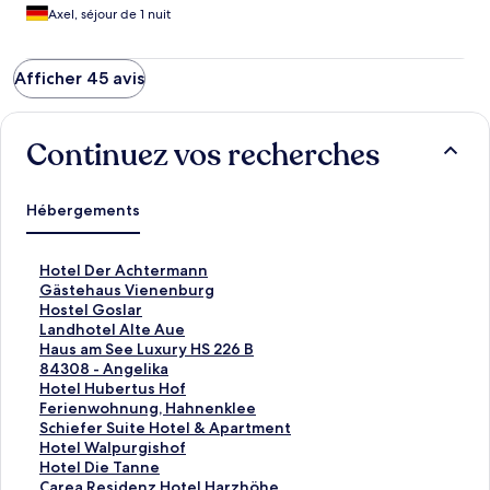
Axel, séjour de 1 nuit
Afficher 45 avis
Continuez vos recherches
Hébergements
L
Hotel Der Achtermann
i
L
Gästehaus Vienenburg
e
i
L
Hostel Goslar
n
e
i
L
Landhotel Alte Aue
o
n
e
i
L
Haus am See Luxury HS 226 B
u
o
n
e
i
L
84308 - Angelika
v
u
o
n
e
i
L
Hotel Hubertus Hof
r
v
u
o
n
e
i
L
Ferienwohnung, Hahnenklee
a
r
v
u
o
n
e
i
L
Schiefer Suite Hotel & Apartment
n
a
r
v
u
o
n
e
i
L
Hotel Walpurgishof
t
n
a
r
v
u
o
n
e
i
L
Hotel Die Tanne
l
t
n
a
r
v
u
o
n
e
i
L
Carea Residenz Hotel Harzhöhe