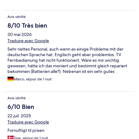
fridge which demonstrates low cleaning efforts. Its cheap but
for a reason…. You - as a guest - is not important…
Avis vérifié
8/10 Très bien
30 mai 2026
Traduire avec Google
Sehr nettes Personal, auch wenn es einige Probleme mit der
deutschen Sprache hat. Englisch geht aber problemlos. TV
Fernbedienung hat nicht funktioniert. Wäre es mir wichtig
gewesen, hätte ich das moniert und bestimmt gleich repariert
bekommen (Batterien alle?). Nebenan ist ein sehr gutes
indisches Restaurant. Preiswert und lecker. Kann ich
Marco, séjour de 1 nuit
ausdrücklich empfehlen! Für mich zur Zwischenübernachtung
eine sehr gute Wahl.
Avis vérifié
6/10 Bien
22 juil. 2025
Traduire avec Google
Fornuftigt til prisen
Tine, séjour de 1 nuit