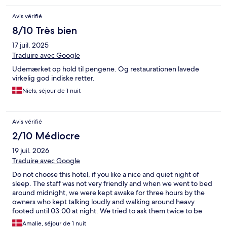
Avis vérifié
8/10 Très bien
17 juil. 2025
Traduire avec Google
Udemærket op hold til pengene. Og restaurationen lavede
virkelig god indiske retter.
Niels, séjour de 1 nuit
Avis vérifié
2/10 Médiocre
19 juil. 2026
Traduire avec Google
Do not choose this hotel, if you like a nice and quiet night of
sleep. The staff was not very friendly and when we went to bed
around midnight, we were kept awake for three hours by the
owners who kept talking loudly and walking around heavy
footed until 03:00 at night. We tried to ask them twice to be
quiet but with no luck. Futher, we found old dressings in the
Amalie, séjour de 1 nuit