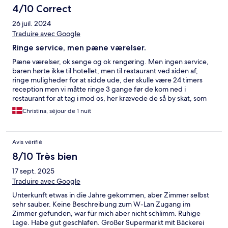
4/10 Correct
26 juil. 2024
Traduire avec Google
Ringe service, men pæne værelser.
Pæne værelser, ok senge og ok rengøring. Men ingen service,
baren hørte ikke til hotellet, men til restaurant ved siden af,
ringe muligheder for at sidde ude, der skulle være 24 timers
reception men vi måtte ringe 3 gange før de kom ned i
restaurant for at tag i mod os, her krævede de så by skat, som
var betalt på forhånd igennem hotels.com. kode til internettet
Christina, séjour de 1 nuit
virkede ikke og der var ikke nogen hjælp at hente her til.
Avis vérifié
8/10 Très bien
17 sept. 2025
Traduire avec Google
Unterkunft etwas in die Jahre gekommen, aber Zimmer selbst
sehr sauber. Keine Beschreibung zum W-Lan Zugang im
Zimmer gefunden, war für mich aber nicht schlimm. Ruhige
Lage. Habe gut geschlafen. Großer Supermarkt mit Bäckerei