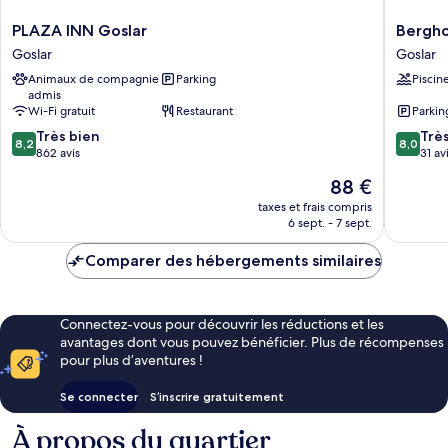
PLAZA
Berghot
PLAZA INN Goslar
Bergho
INN
Hahnenk
Goslar
Goslar
Goslar
mit
Animaux de compagnie
Parking
Piscin
Goslar
Ferienh
admis
Goslar
Wi-Fi gratuit
Restaurant
Parkin
8.2
8.0
Très bien
Trè
8,2
8,0
sur
sur
862 avis
31 av
10,
10,
Le
88 €
Très
Très
nouveau
bien,
bien,
taxes et frais compris
prix
6 sept. - 7 sept.
862 avis
31 avis
est
de
Comparer des hébergements similaires
88 €
Connectez-vous pour découvrir les réductions et les
avantages dont vous pouvez bénéficier. Plus de récompenses
pour plus d’aventures !
Se connecter
S’inscrire gratuitement
À propos du quartier