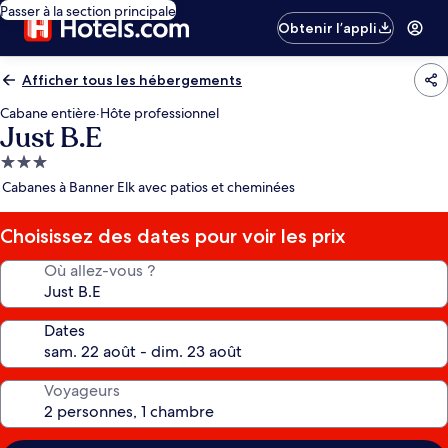
Passer à la section principale
Obtenir l’appli
Afficher tous les hébergements
Cabane entière
·
Hôte professionnel
Just B.E
Hébergement
3.0 étoiles
Cabanes à Banner Elk avec patios et cheminées
Choisissez des dates pour voir les prix
Où allez-vous ?
Dates
Voyageurs