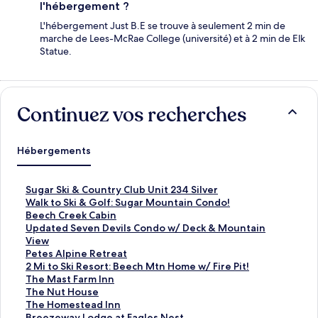
l'hébergement ?
L'hébergement Just B.E se trouve à seulement 2 min de
marche de Lees-McRae College (université) et à 2 min de Elk
Statue.
Continuez vos recherches
Hébergements
L
Sugar Ski & Country Club Unit 234 Silver
i
L
Walk to Ski & Golf: Sugar Mountain Condo!
e
i
L
Beech Creek Cabin
n
e
i
L
Updated Seven Devils Condo w/ Deck & Mountain
o
n
e
i
View
u
o
n
e
L
Petes Alpine Retreat
v
u
o
n
i
L
2 Mi to Ski Resort: Beech Mtn Home w/ Fire Pit!
r
v
u
o
e
i
L
The Mast Farm Inn
a
r
v
u
n
e
i
L
The Nut House
n
a
r
v
o
n
e
i
L
The Homestead Inn
t
n
a
r
u
o
n
e
i
L
Breezeway Lodge at Eagles Nest