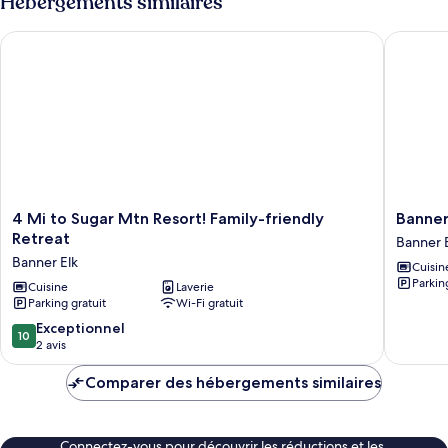
Hébergements similaires
4 Mi to Sugar Mtn Resort! Family-friendly Retreat
Banner E
4
Banner
4 Mi to Sugar Mtn Resort! Family-friendly
Banner
Mi
Elk
Retreat
Banner 
to
Valley
Banner Elk
Cuisin
Sugar
Overloo
Parkin
Mtn
Cuisine
Laverie
Banner
Parking gratuit
Wi-Fi gratuit
Resort!
Elk
Family-
10.0
Exceptionnel
10
friendly
sur
2 avis
Retreat
10,
Banner
Exceptionnel,
Comparer des hébergements similaires
Elk
2 avis
Connectez-vous pour découvrir les réductions et les