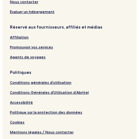
e
e
&
k
5
t
Nous contacter
w
r
F
C
1
1
i
a
4
0
Évaluer un hébergement
r
b
G
-
e
i
o
7
Réservé aux fournisseurs, affiliés et médias
p
n
l
0
l
d
1
Affiliation
a
B
c
r
Promouvoir vos services
e
o
!
n
Agents de voyages
z
e
Politiques
Conditions générales d’utilisation
Conditions Générales d’Utilisation d’Abritel
Accessibilité
Politique sur la protection des données
Cookies
Mentions légales / Nous contacter