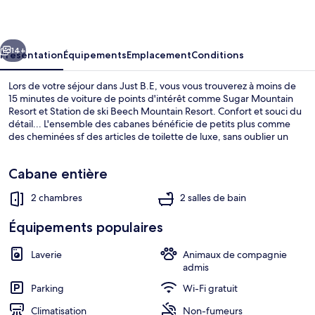
cédent
Suivant
14+
Présentation
Équipements
Emplacement
Conditions
Lors de votre séjour dans Just B.E, vous vous trouverez à moins de
15 minutes de voiture de points d'intérêt comme Sugar Mountain
Resort et Station de ski Beech Mountain Resort. Confort et souci du
détail... L'ensemble des cabanes bénéficie de petits plus comme
des cheminées sf des articles de toilette de luxe, sans oublier un
lave-linge/sèche-linge et un patio, parfaits pour un séjour tout
confort.
Cabane entière
2 chambres
2 salles de bain
Cabane, plusieurs lits, patio, vue mon
Équipements populaires
Laverie
Animaux de compagnie
admis
Parking
Wi-Fi gratuit
Climatisation
Non-fumeurs