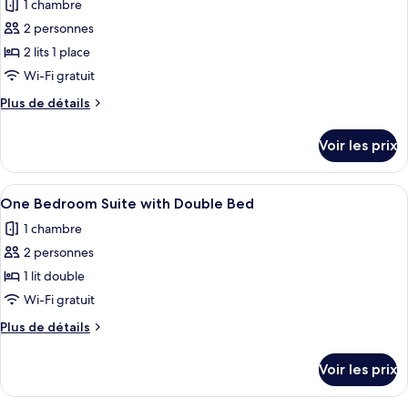
1 chambre
Skyline
les
Double
Premier
2 personnes
photos
Bed
Suite
pour
2 lits 1 place
with
ce
Double
Wi-Fi gratuit
Bed
type
Plus
Plus de détails
de
de
chambre :
détails
Voir les prix
sur
One
le
Bedroom
type
Afficher
Literie de qualité supérieure, couette 
Suite
7
de
One Bedroom Suite with Double Bed
toutes
chambre
with
1 chambre
One
les
Twin
Bedroom
2 personnes
photos
Bed
Suite
pour
1 lit double
with
ce
Twin
Wi-Fi gratuit
Bed
type
Plus
Plus de détails
de
de
chambre :
détails
Voir les prix
sur
One
le
Bedroom
type