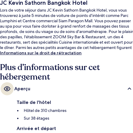
JC Kevin Sathorn Bangkok Hotel
Lors de votre séjour dans JC Kevin Sathorn Bangkok Hotel, vous vous
trouverez à juste 5 minutes de voiture de points d'intérêt comme Parc
Lumphini et Centre commercial Siam Paragon Mall. Vous pouvez passer
au spa pour vous faire dorloter à grand renfort de massages des tissus
profonds, de soins du visage ou de soins d'aromathérapie. Pour le plaisir
des papilles, l'établissement ZOOM Sky Bar & Restaurant, un des 4
restaurants, sert des spécialités Cuisine internationale et est ouvert pour
le dîner. Parmi les autres petits avantages de cet hébergement figurent
3 bars/lounges, une piscine extérieure et un bar en bord de piscine. Les
Informations sur le droit de rétractation
autres voyageurs ne tarissent pas d'éloges en ce qui concerne la piscine
rafraîchissante et le personnel attentionné. L'hébergement se situe à
Plus d’informations sur cet
une très courte distance à pied des transports publics : Arrêt de bus
hébergement
BRT Sathorn se trouve à 10 min et Arrêt de bus BRT Technic Krungthep,
à 11 min.
Aperçu
Taille de l'hôtel
Hôtel de 310 chambres
Sur 38 étages
Arrivée et départ