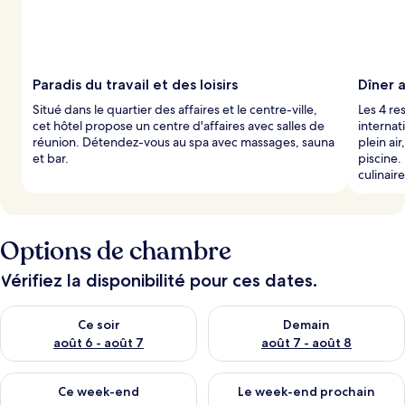
Paradis du travail et des loisirs
Dîner 
Situé dans le quartier des affaires et le centre-ville,
Les 4 re
cet hôtel propose un centre d'affaires avec salles de
internat
réunion. Détendez-vous au spa avec massages, sauna
plein air
et bar.
piscine.
culinair
Options de chambre
Vérifiez la disponibilité pour ces dates.
Vérifier la disponibilité pour ce soir août 6 - août 7
Vérifier la disponibilité pour 
Ce soir
Demain
août 6 - août 7
août 7 - août 8
Vérifier la disponibilité pour ce week-end août 7 - août 9
Vérifier la disponibilité pour 
Ce week-end
Le week-end prochain