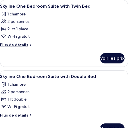
Afficher
Literie de qualité supérieure, couette 
Suite
7
de
Skyline One Bedroom Suite with Twin Bed
toutes
chambre
with
1 chambre
One
les
Double
Bedroom
2 personnes
photos
Bed
Suite
pour
2 lits 1 place
with
ce
Double
Wi-Fi gratuit
Bed
type
Plus
Plus de détails
de
de
chambre :
détails
Voir les prix
sur
Skyline
le
One
type
Afficher
Literie de qualité supérieure, couette 
Bedroom
7
de
Skyline One Bedroom Suite with Double Bed
toutes
chambre
Suite
1 chambre
Skyline
les
with
One
2 personnes
photos
Twin
Bedroom
pour
1 lit double
Bed
Suite
ce
with
Wi-Fi gratuit
Twin
type
Plus
Plus de détails
Bed
de
de
chambre :
détails