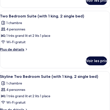
Voir les prix
sur
Skyline
le
One
type
Afficher
Literie de qualité supérieure, couette 
Bedroom
9
de
Two Bedroom Suite (with 1 king, 2 single bed)
toutes
chambre
Suite
1 chambre
Skyline
les
with
One
4 personnes
photos
Double
Bedroom
pour
1 très grand lit et 2 lits 1 place
Bed
Suite
ce
with
Wi-Fi gratuit
Double
type
Plus
Plus de détails
Bed
de
de
chambre :
détails
Voir les prix
sur
Two
le
Bedroom
type
Afficher
Literie de qualité supérieure, couette 
Suite
9
de
Skyline Two Bedroom Suite (with 1 king, 2 single bed)
toutes
chambre
(with
1 chambre
Two
les
1
Bedroom
4 personnes
photos
king,
Suite
pour
1 très grand lit et 2 lits 1 place
2
(with
ce
1
Wi-Fi gratuit
single
king,
type
bed)
Plus
Plus de détails