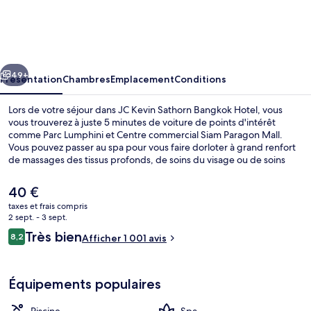
Kevin
Sathorn
Bangkok
cédent
Suivant
Hotel
49+
Présentation
Chambres
Emplacement
Conditions
Lors de votre séjour dans JC Kevin Sathorn Bangkok Hotel, vous
vous trouverez à juste 5 minutes de voiture de points d'intérêt
comme Parc Lumphini et Centre commercial Siam Paragon Mall.
Vous pouvez passer au spa pour vous faire dorloter à grand renfort
de massages des tissus profonds, de soins du visage ou de soins
d'aromathérapie. Pour le plaisir des papilles, l'établissement ZOOM
Sky Bar & Restaurant, un des 4 restaurants, sert des spécialités
Le
40 €
Cuisine internationale et est ouvert pour le dîner. Parmi les autres
prix
taxes et frais compris
petits avantages de cet hébergement figurent 3 bars/lounges, une
actuel
2 sept. - 3 sept.
piscine extérieure et un bar en bord de piscine. Les autres
Extérieur
est
Avis
voyageurs ne tarissent pas d'éloges en ce qui concerne la piscine
Très bien
8,2
Afficher 1 001 avis
de
8,2 sur 10
rafraîchissante et le personnel attentionné. L'hébergement se situe
voyageurs
40 €.
à une très courte distance à pied des transports publics : Arrêt de
bus BRT Sathorn se trouve à 10 min et Arrêt de bus BRT Technic
Équipements populaires
Krungthep, à 11 min.