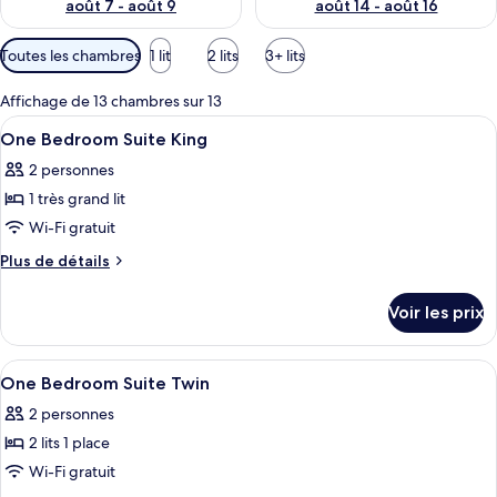
août 7 - août 9
août 14 - août 16
Filtres
Toutes les chambres
1 lit
2 lits
3+ lits
disponibles
pour
Affichage de 13 chambres sur 13
les
Afficher
Literie de qualité supérieure, couette 
5
One Bedroom Suite King
chambres
toutes
2 personnes
les
1 très grand lit
photos
pour
Wi-Fi gratuit
ce
Plus
Plus de détails
type
de
détails
de
Voir les prix
sur
chambre :
le
One
type
Afficher
Literie de qualité supérieure, couette 
6
Bedroom
de
One Bedroom Suite Twin
toutes
chambre
Suite
2 personnes
One
les
King
Bedroom
2 lits 1 place
photos
Suite
pour
Wi-Fi gratuit
King