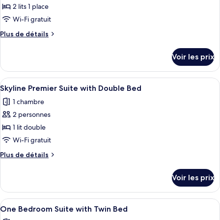
with
pour
2 lits 1 place
Double
ce
Bed
Wi-Fi gratuit
type
Plus
Plus de détails
de
de
chambre :
détails
Voir les prix
sur
Skyline
le
Premier
type
Afficher
Literie de qualité supérieure, couette 
Suite
4
de
Skyline Premier Suite with Double Bed
toutes
chambre
with
1 chambre
Skyline
les
Twin
Premier
2 personnes
photos
Bed
Suite
pour
1 lit double
with
ce
Twin
Wi-Fi gratuit
Bed
type
Plus
Plus de détails
de
de
chambre :
détails
Voir les prix
sur
Skyline
le
Premier
type
Afficher
Literie de qualité supérieure, couette 
Suite
7
de
One Bedroom Suite with Twin Bed
toutes
chambre
with