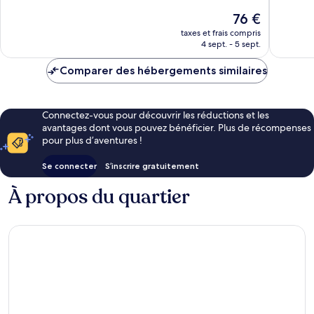
Merveilleux,
Très
Le
76 €
1 004 avis
bien,
nouveau
1 748 avi
taxes et frais compris
prix
4 sept. - 5 sept.
est
de
Comparer des hébergements similaires
76 €
Connectez-vous pour découvrir les réductions et les
avantages dont vous pouvez bénéficier. Plus de récompenses
pour plus d’aventures !
Se connecter
S’inscrire gratuitement
À propos du quartier