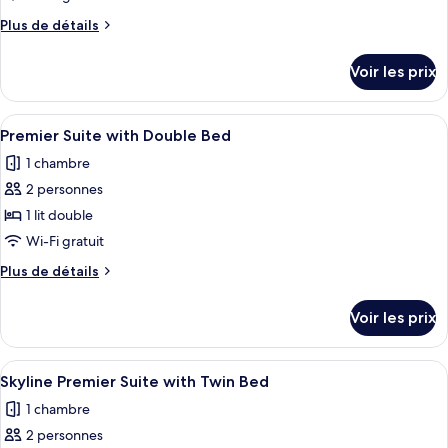
type
Plus
Plus de détails
de
de
chambre :
détails
Voir les prix
sur
Premier
le
Suite
type
Afficher
Literie de qualité supérieure, couette 
with
4
de
Premier Suite with Double Bed
toutes
chambre
Twin
1 chambre
Premier
les
Bed
Suite
2 personnes
photos
with
pour
1 lit double
Twin
ce
Bed
Wi-Fi gratuit
type
Plus
Plus de détails
de
de
chambre :
détails
Voir les prix
sur
Premier
le
Suite
type
Afficher
Literie de qualité supérieure, couette 
with
4
de
Skyline Premier Suite with Twin Bed
toutes
chambre
Double
1 chambre
Premier
les
Bed
Suite
2 personnes
photos