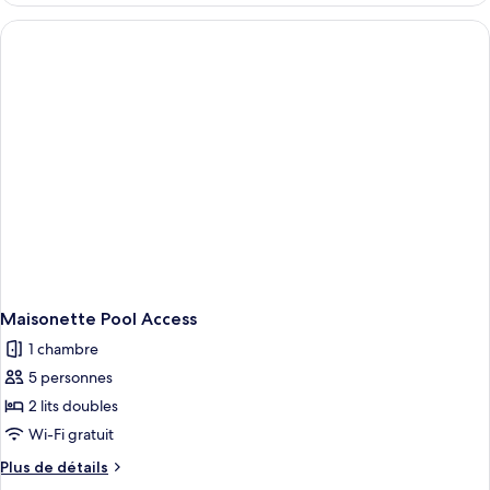
type
de
chambre
Chambre,
vue
jardin
Maisonette Pool Access
1 chambre
5 personnes
2 lits doubles
Wi-Fi gratuit
Plus
Plus de détails
de