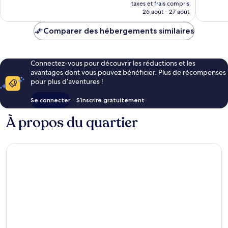
nouveau
532 avis
bien,
taxes et frais compris
prix
26 août - 27 août
103 avis
est
de
Comparer des hébergements similaires
218 €
Connectez-vous pour découvrir les réductions et les
avantages dont vous pouvez bénéficier. Plus de récompenses
pour plus d’aventures !
Se connecter
S’inscrire gratuitement
À propos du quartier