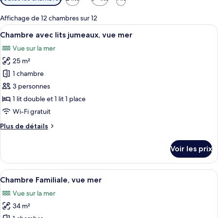
disponibles
pour
Affichage de 12 chambres sur 12
les
Afficher
Chambre avec lits jumeaux, vue mer | A
6
Chambre avec lits jumeaux, vue mer
chambres
toutes
Vue sur la mer
les
25 m²
photos
pour
1 chambre
ce
3 personnes
type
1 lit double et 1 lit 1 place
de
Wi-Fi gratuit
chambre :
Plus
Plus de détails
Chambre
de
avec
détails
Voir les prix
lits
sur
le
jumeaux,
type
Afficher
Chambre Familiale, vue mer | Articles g
vue
10
de
Chambre Familiale, vue mer
toutes
mer
chambre
Vue sur la mer
Chambre
les
avec
34 m²
photos
lits