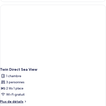
le
mer
type
de
chambre
Bungalow,
vue
mer
Twin Direct Sea View
1 chambre
3 personnes
2 lits 1 place
Wi-Fi gratuit
Plus
Plus de détails
de