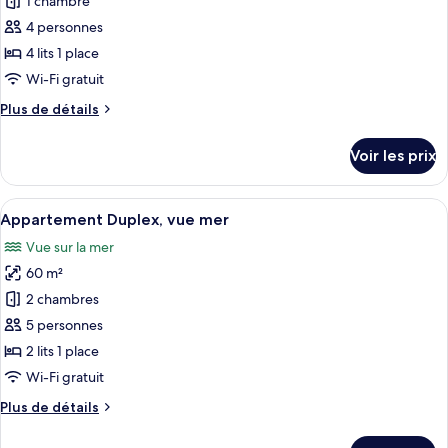
pour
1 chambre
jumeaux,
ce
vue
4 personnes
mer
type
4 lits 1 place
de
Wi-Fi gratuit
chambre :
Plus
Plus de détails
Chambre
de
Familiale,
détails
Voir les prix
vue
sur
le
mer
type
Afficher
Une chambre d’hôtel avec un lit, un bu
7
de
Appartement Duplex, vue mer
toutes
chambre
Vue sur la mer
Chambre
les
Familiale,
60 m²
photos
vue
pour
2 chambres
mer
ce
5 personnes
type
2 lits 1 place
de
Wi-Fi gratuit
chambre :
Plus
Plus de détails
Appartement
de
Duplex,
détails