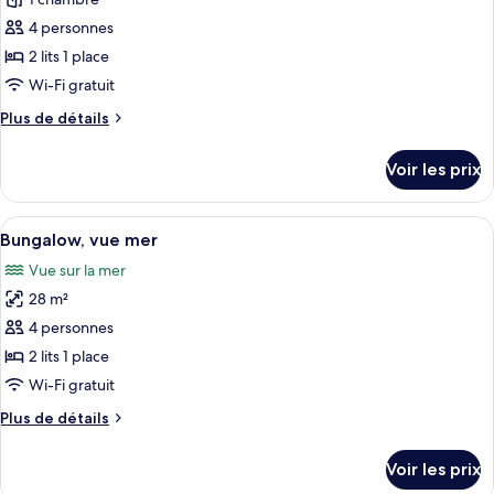
pour
jumeaux,
ce
vue
4 personnes
jardin
type
2 lits 1 place
de
Wi-Fi gratuit
chambre :
Plus
Plus de détails
Bungalow,
de
vue
détails
Voir les prix
jardin
sur
le
type
Afficher
Une chambre d’hôtel avec un lit, une ta
5
de
Bungalow, vue mer
toutes
chambre
Vue sur la mer
Bungalow,
les
vue
28 m²
photos
jardin
pour
4 personnes
ce
2 lits 1 place
type
Wi-Fi gratuit
de
Plus
Plus de détails
chambre :
de
Bungalow,
détails
Voir les prix
sur
vue