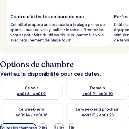
Centre d'activités en bord de mer
Perfect
Cet hôtel propose une escapade à la plage pleine de
L'hôtel 
sports. Jouez au volley-ball sur le sable, affrontez les
équipem
vagues pour faire du ski nautique ou partez à la voile
stimulen
avec l'équipement de plage fourni.
de tennis
Options de chambre
Vérifiez la disponibilité pour ces dates.
Vérifier la disponibilité pour ce soir août 8 - août 9
Vérifier la disponibilité pour 
Ce soir
Demain
août 8 - août 9
août 9 - août 10
Vérifier la disponibilité pour ce week-end août 14 - août 16
Vérifier la disponibilité pour
Ce week-end
Le week-end prochain
août 14 - août 16
août 21 - août 23
Filtres
Toutes les chambres
2 lits
3+ lits
1 lit