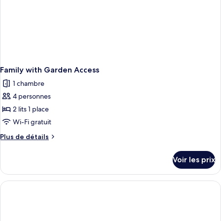
Family with Garden Access
1 chambre
4 personnes
2 lits 1 place
Wi-Fi gratuit
Plus
Plus de détails
de
détails
Voir les prix
sur
le
type
de
chambre
Family
with