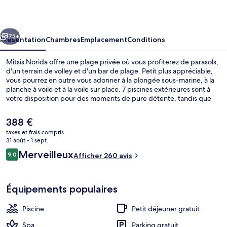
cédent
Suivant
73+
Présentation
Chambres
Emplacement
Conditions
Mitsis Norida offre une plage privée où vous profiterez de parasols,
d'un terrain de volley et d'un bar de plage. Petit plus appréciable,
vous pourrez en outre vous adonner à la plongée sous-marine, à la
planche à voile et à la voile sur place. 7 piscines extérieures sont à
votre disposition pour des moments de pure détente, tandis que
ceux souhaitant se faire chouchouter pourront profiter des
massages du spa. Les options de restauration comprennent 6
Le
388 €
restaurants, tandis que les 3 bars en bord de piscine vous invitent à
prix
taxes et frais compris
siroter des boissons rafraîchissantes. Cet hôtel de luxe abrite en
actuel
31 août - 1 sept.
outre 7 bars/lounges, un club pour enfants (gratuit) et une salle de
Extérieur
est
Avis
fitness. Les autres voyageurs ne disent que du bien en ce qui
Merveilleux
9,0
Afficher 260 avis
de
9,0 sur 10
concerne le personnel attentionné.
voyageurs
388 €.
Équipements populaires
Piscine
Petit déjeuner gratuit
Spa
Parking gratuit