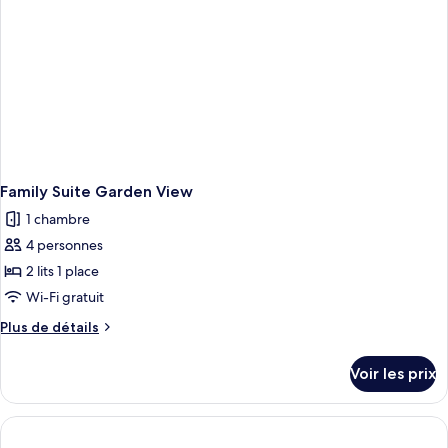
Garden
Access
Family Suite Garden View
1 chambre
4 personnes
2 lits 1 place
Wi-Fi gratuit
Plus
Plus de détails
de
détails
Voir les prix
sur
le
type
de