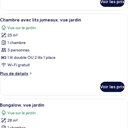
Voir les prix
vue
sur
le
mer
type
Afficher
Une chambre d’hôtel comprenant un lit
8
de
Chambre avec lits jumeaux, vue jardin
toutes
chambre
Vue sur le jardin
Appartement
les
Duplex,
25 m²
photos
vue
pour
1 chambre
mer
ce
3 personnes
type
1 lit double OU 2 lits 1 place
de
Wi-Fi gratuit
chambre :
Plus
Plus de détails
Chambre
de
avec
détails
Voir les prix
lits
sur
le
jumeaux,
type
Afficher
Une chambre d’hôtel comprenant un lit
vue
7
de
Bungalow, vue jardin
toutes
jardin
chambre
Vue sur le jardin
Chambre
les
avec
28 m²
photos
lits
1 chambre