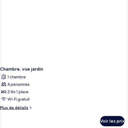
chambre
Family
Suite
Garden
View
Chambre, vue jardin
1 chambre
4 personnes
2 lits 1 place
Wi-Fi gratuit
Plus
Plus de détails
de
détails
Voir les prix
sur
le