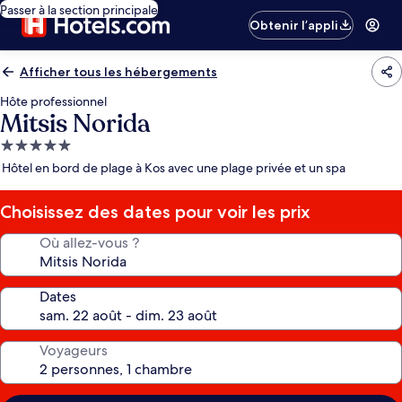
Passer à la section principale
Obtenir l’appli
Afficher tous les hébergements
Hôte professionnel
Mitsis Norida
Hébergement
5.0 étoiles
Hôtel en bord de plage à Kos avec une plage privée et un spa
Choisissez des dates pour voir les prix
Où allez-vous ?
Dates
Voyageurs