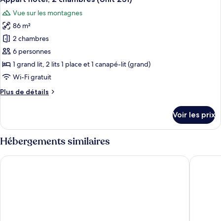
toutes
chambre
Vue sur les montagnes
Appart'hôtel,
les
1
86 m²
photos
chambre
pour
2 chambres
(Unit
ce
125)
6 personnes
type
1 grand lit, 2 lits 1 place et 1 canapé-lit (grand)
de
Wi-Fi gratuit
chambre :
Plus
Plus de détails
Appart'hôtel,
de
2
détails
Voir les prix
chambres
sur
le
(Unit
type
Hébergements similaires
231)
de
chambre
First Tracks Lodge, by Lodging Ovations
Legends 
Appart'hôtel,
2
chambres
(Unit
231)