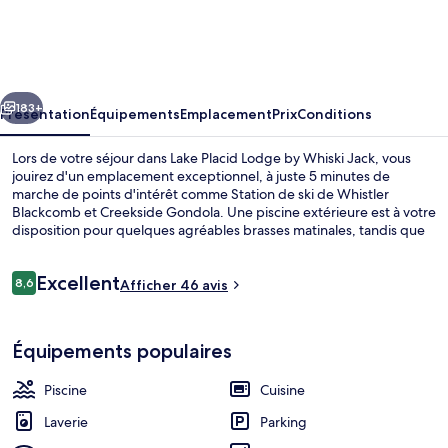
Placid
Lodge
by
cédent
Suivant
Whiski
183+
Présentation
Équipements
Emplacement
Prix
Conditions
Jack
Lors de votre séjour dans Lake Placid Lodge by Whiski Jack, vous
jouirez d'un emplacement exceptionnel, à juste 5 minutes de
marche de points d'intérêt comme Station de ski de Whistler
Blackcomb et Creekside Gondola. Une piscine extérieure est à votre
disposition pour quelques agréables brasses matinales, tandis que
le bain à remous vous permettra de vous délasser en fin de journée.
Sur place, on retrouve un sauna et une terrasse, de quoi passer un
Avis
Excellent
agréable séjour ! Les appartements condos bénéficient en outre
8,6
Afficher 46 avis
8,6 sur 10
voyageurs
d'une baignoire relaxante profonde et d'une cuisine.
Appart'hôtel, 1 chambre (Unit 403) | 
Équipements populaires
Piscine
Cuisine
Laverie
Parking