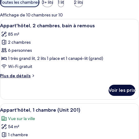
Filtres
Toutes les chambres
3+ lits
1 lit
2 lits
disponibles
pour
Affichage de 10 chambres sur 10
les
Afficher
Une terrasse sur le toit équipée d’un j
21
Appart'hôtel, 2 chambres, bain à remous
chambres
toutes
85 m²
les
2 chambres
photos
pour
6 personnes
ce
1 très grand lit, 2 lits 1 place et 1 canapé-lit (grand)
type
Wi-Fi gratuit
de
Plus
Plus de détails
chambre :
de
Appart'hôtel,
détails
Voir les prix
sur
2
le
chambres,
type
Afficher
Appart'hôtel, 1 chambre (Unit 201) | C
bain
11
de
Appart'hôtel, 1 chambre (Unit 201)
toutes
à
chambre
Vue sur la ville
Appart'hôtel,
les
remous
2
54 m²
photos
chambres,
pour
1 chambre
bain