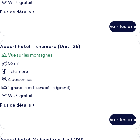
de
Wi-Fi gratuit
chambre :
Plus
Plus de détails
Appart'hôtel,
de
2
détails
Voir les prix
chambres
sur
le
(Unit
type
Afficher
Une chambre d’hôtel avec un grand lit,
402)
12
de
Appart'hôtel, 1 chambre (Unit 125)
toutes
chambre
Vue sur les montagnes
Appart'hôtel,
les
2
56 m²
photos
chambres
pour
1 chambre
(Unit
ce
402)
4 personnes
type
1 grand lit et 1 canapé-lit (grand)
de
Wi-Fi gratuit
chambre :
Plus
Plus de détails
Appart'hôtel,
de
1
détails
Voir les prix
chambre
sur
le
(Unit
type
Afficher
Un salon moderne avec un canapé gris, 
125)
15
de
Appart'hôtel, 2 chambres (Unit 231)