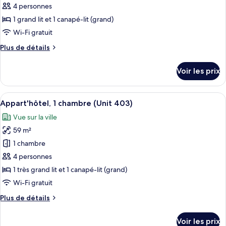
ce
à
4 personnes
remous
type
1 grand lit et 1 canapé-lit (grand)
de
Wi-Fi gratuit
chambre :
Plus
Plus de détails
Appart'hôtel,
de
1
détails
Voir les prix
chambre
sur
le
(Unit
type
Afficher
Un complexe hôtelier doté d’une pisci
201)
15
de
Appart'hôtel, 1 chambre (Unit 403)
toutes
chambre
Vue sur la ville
Appart'hôtel,
les
1
59 m²
photos
chambre
pour
1 chambre
(Unit
ce
201)
4 personnes
type
1 très grand lit et 1 canapé-lit (grand)
de
Wi-Fi gratuit
chambre :
Plus
Plus de détails
Appart'hôtel,
de
1
détails
Voir les prix
chambre
sur