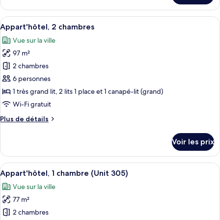
le
(Unit
type
Afficher
Un salon moderne avec une cheminée, u
403)
16
de
Appart'hôtel, 2 chambres
toutes
chambre
Vue sur la ville
Appart'hôtel,
les
1
97 m²
photos
chambre
pour
2 chambres
(Unit
ce
403)
6 personnes
type
1 très grand lit, 2 lits 1 place et 1 canapé-lit (grand)
de
Wi-Fi gratuit
chambre :
Plus
Plus de détails
Appart'hôtel,
de
2
détails
Voir les prix
chambres
sur
le
type
Afficher
Un salon avec une cheminée en pierre,
17
de
Appart'hôtel, 1 chambre (Unit 305)
toutes
chambre
Vue sur la ville
Appart'hôtel,
les
2
77 m²
photos
chambres
pour
2 chambres