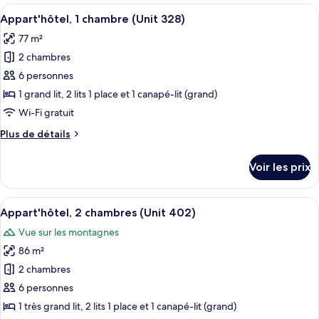
type
Afficher
Un salon avec une cheminée en pierre, 
(Unit
19
de
Appart'hôtel, 1 chambre (Unit 328)
toutes
314)
chambre
77 m²
Appart'hôtel,
les
1
2 chambres
photos
chambre
pour
6 personnes
(Unit
ce
314)
1 grand lit, 2 lits 1 place et 1 canapé-lit (grand)
type
Wi-Fi gratuit
de
Plus
Plus de détails
chambre :
de
Appart'hôtel,
détails
Voir les prix
sur
1
le
chambre
type
Afficher
Un salon doté d’une cheminée en pierre
(Unit
19
de
Appart'hôtel, 2 chambres (Unit 402)
toutes
328)
chambre
Vue sur les montagnes
Appart'hôtel,
les
1
86 m²
photos
chambre
pour
2 chambres
(Unit
ce
328)
6 personnes
type
1 très grand lit, 2 lits 1 place et 1 canapé-lit (grand)