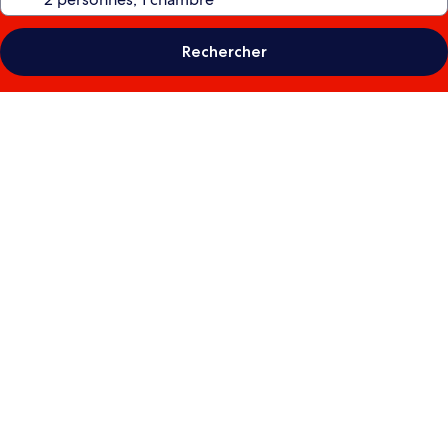
Rechercher
Galerie
photos
de
l’hébergement
Lake