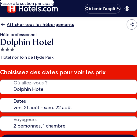
Passer à la section principale
Obtenir l’appli
Afficher tous les hébergements
Hôte professionnel
Dolphin Hotel
Hébergement
3.0 étoiles
Hôtel non loin de Hyde Park
Choisissez des dates pour voir les prix
Où allez-vous ?
Dates
Voyageurs