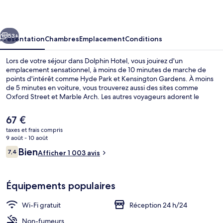
cédent
Suivant
53+
Présentation
Chambres
Emplacement
Conditions
Lors de votre séjour dans Dolphin Hotel, vous jouirez d'un
emplacement sensationnel, à moins de 10 minutes de marche de
points d'intérêt comme Hyde Park et Kensington Gardens. À moins
de 5 minutes en voiture, vous trouverez aussi des sites comme
Oxford Street et Marble Arch. Les autres voyageurs adorent le
personnel attentionné et l'emplacement. Les transports publics se
situent à une courte distance à pied : Station de métro Paddington
Le
67 €
est à 3 min et Station de métro Edgware Road, à 8 min.
prix
taxes et frais compris
actuel
9 août - 10 août
Façade de l’hébergement
est
Avis
Bien
7,4
Afficher 1 003 avis
de
7,4 sur 10
voyageurs
67 €.
Équipements populaires
Wi-Fi gratuit
Réception 24 h/24
Non-fumeurs