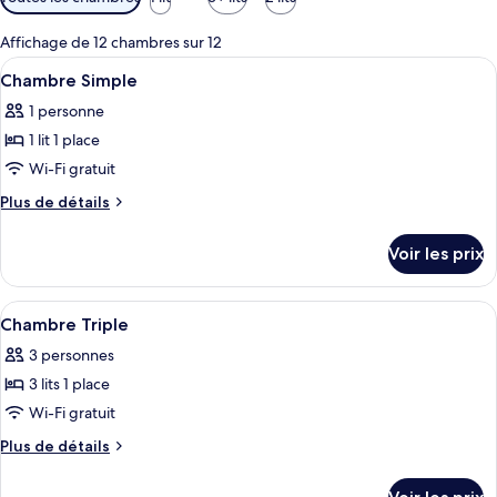
disponibles
pour
Affichage de 12 chambres sur 12
les
Afficher
Un petit lit bien fait, avec une couvre
5
Chambre Simple
chambres
toutes
1 personne
les
1 lit 1 place
photos
pour
Wi-Fi gratuit
ce
Plus
Plus de détails
type
de
détails
de
Voir les prix
sur
chambre :
le
Chambre
type
Afficher
Une chambre d’hôtel avec deux lits, un
17
Simple
de
Chambre Triple
toutes
chambre
3 personnes
Chambre
les
Simple
3 lits 1 place
photos
pour
Wi-Fi gratuit
ce
Plus
Plus de détails
type
de
détails
de