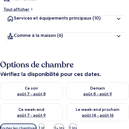
Tout afficher
Services et équipements principaux
(10)
Comme à la maison
(6)
Options de chambre
Vérifiez la disponibilité pour ces dates.
Vérifier la disponibilité pour ce soir août 7 - août 8
Vérifier la disponibilité pour 
Ce soir
Demain
août 7 - août 8
août 8 - août 9
Vérifier la disponibilité pour ce week-end août 7 - août 9
Vérifier la disponibilité pour 
Ce week-end
Le week-end prochain
août 7 - août 9
août 14 - août 16
Filtres
Toutes les chambres
1 lit
3+ lits
2 lits