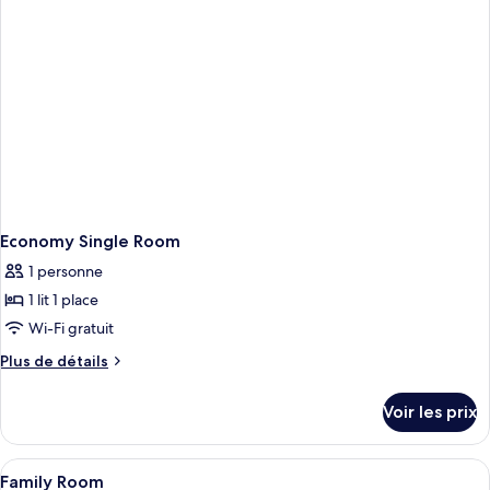
Chambre
jumeaux
Standard
avec
lits
jumeaux
Economy Single Room
1 personne
1 lit 1 place
Wi-Fi gratuit
Plus
Plus de détails
de
détails
Voir les prix
sur
le
type
Afficher
Une chambre d’hôtel avec des lits sup
1
de
Family Room