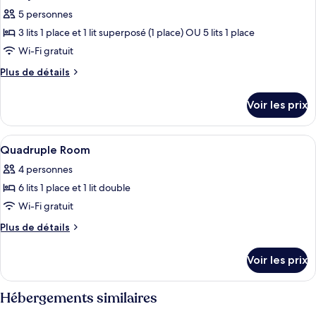
toutes
chambre
5 personnes
Economy
les
Single
3 lits 1 place et 1 lit superposé (1 place) OU 5 lits 1 place
photos
Room
pour
Wi-Fi gratuit
ce
Plus
Plus de détails
type
de
détails
de
Voir les prix
sur
chambre :
le
Family
type
Afficher
Coffres-forts dans les chambres, Wi-Fi
1
Room
de
Quadruple Room
toutes
chambre
4 personnes
Family
les
Room
6 lits 1 place et 1 lit double
photos
pour
Wi-Fi gratuit
ce
Plus
Plus de détails
type
de
détails
de
Voir les prix
sur
chambre :
le
Quadruple
type
Hébergements similaires
Room
de
chambre