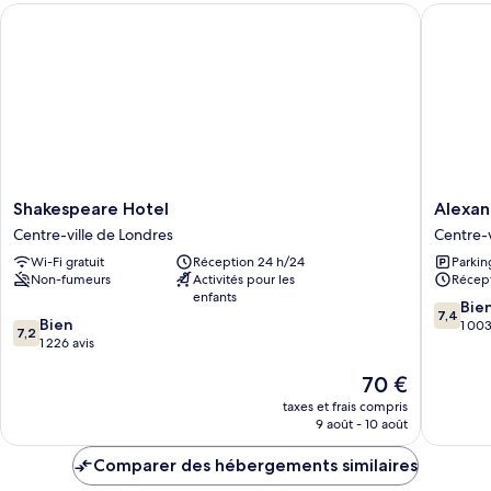
Shakespeare Hotel
Alexandr
Quadruple
Room
Shakespeare
Alexand
Shakespeare Hotel
Alexan
Hotel
Hotel
Centre-ville de Londres
Centre-v
Centre-
Centre-
Wi-Fi gratuit
Réception 24 h/24
Parkin
ville
ville
Non-fumeurs
Activités pour les
Récept
de
de
enfants
Londres
Londres
7.4
Bie
7,4
7.2
Bien
sur
1 003
7,2
sur
1 226 avis
10,
10,
Bien,
Le
70 €
Bien,
1 003 av
nouveau
1 226 avis
taxes et frais compris
prix
9 août - 10 août
est
de
Comparer des hébergements similaires
70 €