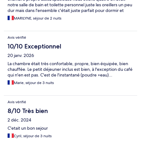
notre salle de bain et toilette personnel juste les oreillers un peu
dur mais dans l'ensemble c'était juste parfait pour dormir et
prendre des forces pour aller visiter Londres avec les transports
MARILYNE, séjour de 2 nuits
en commun qui était juste à côté non vraiment une adresse à
retenir ! Pas de chichi juste efficace
Avis vérifié
10/10 Exceptionnel
20 janv. 2026
La chambre était très confortable, propre, bien équipée, bien
chauffée. Le petit déjeuner inclus est bien, à l'exception du café
qui n'en est pas. C'est de l'instantané (poudre +eau)...
Marie, séjour de 3 nuits
Avis vérifié
8/10 Très bien
2 déc. 2024
C'etait un bon sejour
Cyril, séjour de 3 nuits