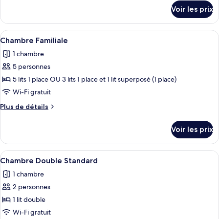
détails
de
Voir les prix
sur
chambre :
le
Chambre
type
Afficher
Une chambre d’hôtel avec trois lits, un
7
Simple
de
Chambre Familiale
toutes
chambre
Économique
1 chambre
Chambre
les
Simple
5 personnes
photos
Économique
pour
5 lits 1 place OU 3 lits 1 place et 1 lit superposé (1 place)
ce
Wi-Fi gratuit
type
Plus
Plus de détails
de
de
chambre :
détails
Voir les prix
sur
Chambre
le
Familiale
type
Afficher
Une chambre d’hôtel avec un grand lit,
6
de
Chambre Double Standard
toutes
chambre
1 chambre
Chambre
les
Familiale
2 personnes
photos
pour
1 lit double
ce
Wi-Fi gratuit