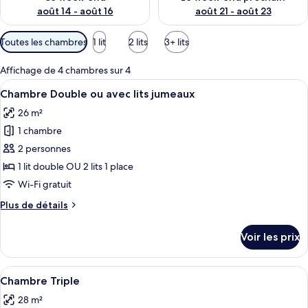
août 14 - août 16
août 21 - août 23
Filtres
Toutes les chambres
1 lit
2 lits
3+ lits
disponibles
pour
Affichage de 4 chambres sur 4
les
Afficher
Une chambre d’hôtel moderne avec un p
13
Chambre Double ou avec lits jumeaux
chambres
toutes
26 m²
les
1 chambre
photos
pour
2 personnes
ce
1 lit double OU 2 lits 1 place
type
Wi-Fi gratuit
de
Plus
Plus de détails
chambre :
de
Chambre
détails
Voir les prix
sur
Double
le
ou
type
Afficher
Une chambre d’hôtel équipée d’un lit, 
avec
9
de
Chambre Triple
toutes
lits
chambre
28 m²
Chambre
les
jumeaux