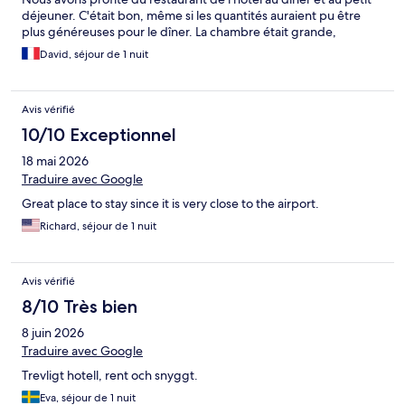
déjeuner. C'était bon, même si les quantités auraient pu être
plus généreuses pour le dîner. La chambre était grande,
joliment aménagée et moderne. Malgré un environnement très
David, séjour de 1 nuit
calme, le seul défaut pour nous était l'isolation phonique qui
laissait vraiment à désirer. Ce défaut est gérable en temps
normal, mais devient vraiment gênant si les voisins ne sont pas
Avis vérifié
respectueux des autres.
10/10 Exceptionnel
18 mai 2026
Traduire avec Google
Great place to stay since it is very close to the airport.
Richard, séjour de 1 nuit
Avis vérifié
8/10 Très bien
8 juin 2026
Traduire avec Google
Trevligt hotell, rent och snyggt.
Eva, séjour de 1 nuit