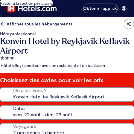
Passer à la section principale
Obtenir l’appli
Afficher tous les hébergements
Hôte professionnel
Konvin Hotel by Reykjavik Keflavik
Airport
Hébergement
3.0 étoiles
Hôtel à Reykjanesbær avec un restaurant et un bar/salon
Choisissez des dates pour voir les prix
Où allez-vous ?
Dates
Voyageurs