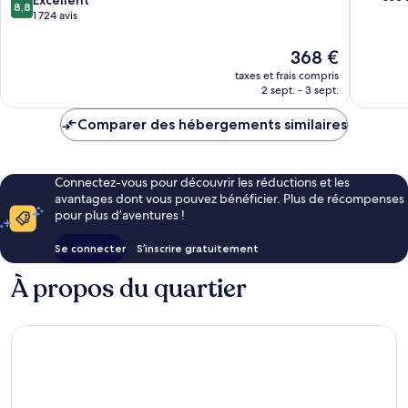
8,8
KEF
10,
sur
1 724 avis
Suðurnesjabær
Très
10,
bien,
Excellent,
Le
368 €
880 avis
1 724 avis
nouveau
taxes et frais compris
prix
2 sept. - 3 sept.
est
de
Comparer des hébergements similaires
368 €
Connectez-vous pour découvrir les réductions et les
avantages dont vous pouvez bénéficier. Plus de récompenses
pour plus d’aventures !
Se connecter
S’inscrire gratuitement
À propos du quartier