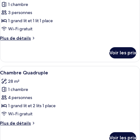
Double
1 chambre
photos
ou
pour
3 personnes
avec
ce
lits
1 grand lit et 1 lit 1 place
jumeaux
type
Wi-Fi gratuit
de
Plus
Plus de détails
chambre :
de
Chambre
détails
Voir les prix
sur
Triple
le
type
Afficher
Chambre Quadruple | Bureau, espace d
10
de
Chambre Quadruple
toutes
chambre
28 m²
Chambre
les
Triple
1 chambre
photos
pour
4 personnes
ce
1 grand lit et 2 lits 1 place
type
Wi-Fi gratuit
de
Plus
Plus de détails
chambre :
de
Chambre
détails
Voir les prix
sur