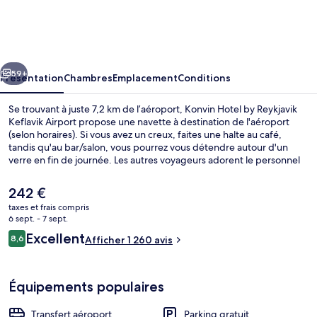
Hotel
by
Reykjavik
cédent
Suivant
Keflavik
59+
Présentation
Chambres
Emplacement
Conditions
Airport
Se trouvant à juste 7,2 km de l’aéroport, Konvin Hotel by Reykjavik
Keflavik Airport propose une navette à destination de l'aéroport
(selon horaires). Si vous avez un creux, faites une halte au café,
tandis qu'au bar/salon, vous pourrez vous détendre autour d'un
verre en fin de journée. Les autres voyageurs adorent le personnel
attentionné et les chambres agréables.
Le
242 €
prix
taxes et frais compris
actuel
6 sept. - 7 sept.
Restaurant
est
Avis
Excellent
8,6
Afficher 1 260 avis
de
8,6 sur 10
voyageurs
242 €.
Équipements populaires
Transfert aéroport
Parking gratuit