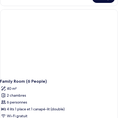
Quadruple
le
type
de
chambre
Chambre
Quadruple
Family Room (6 People)
40 m²
2 chambres
6 personnes
4 lits 1 place et 1 canapé-lit (double)
Wi-Fi gratuit