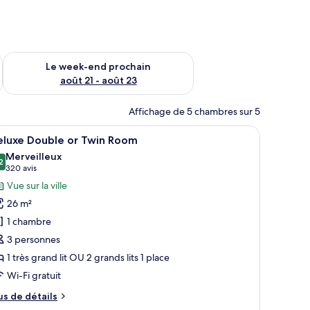
-end août 14 - août 16
Vérifier la disponibilité pour le week-end prochain août 21 - 
Le week-end prochain
août 21 - août 23
Affichage de 5 chambres sur 5
auteuils, une table basse et un téléviseur fixé au mur.
fficher
Literie hypoallergénique, coffres-forts dans 
6
eluxe Double or Twin Room
outes
Merveilleux
s
2
9,2 sur 10
(320 avis)
320 avis
hotos
Vue sur la ville
our
26 m²
e
1 chambre
ype
3 personnes
e
1 très grand lit OU 2 grands lits 1 place
hambre :
eluxe
Wi-Fi gratuit
ouble
us
us de détails
r
e