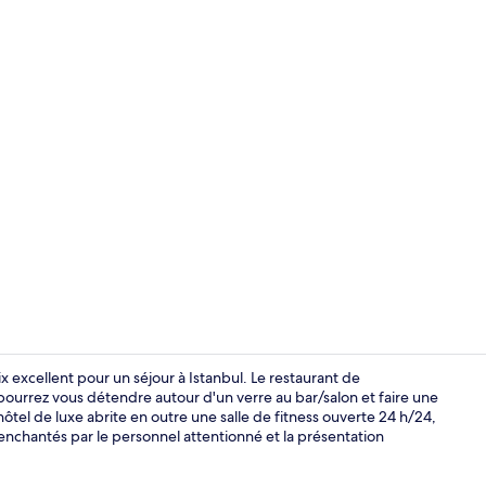
Bar lounge
x excellent pour un séjour à Istanbul. Le restaurant de
 pourrez vous détendre autour d'un verre au bar/salon et faire une
hôtel de luxe abrite en outre une salle de fitness ouverte 24 h/24,
Salle de spor
t enchantés par le personnel attentionné et la présentation