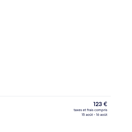
Petit déjeuner, déjeuner et dîner servi
Le
123 €
prix
taxes et frais compris
actuel
15 août - 16 août
t
Coin salon dans le hall
est
de
123 €.