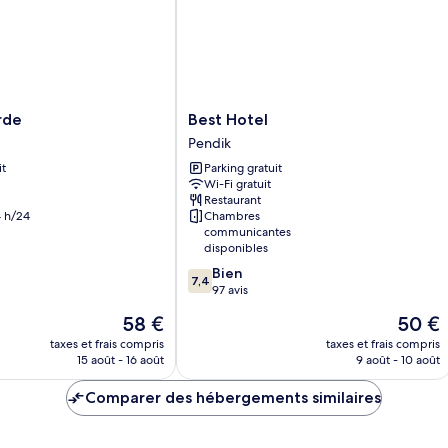
Suite
Room
Best
rde
Best Hotel
Hotel
Pendik
Pendik
it
Parking gratuit
Wi-Fi gratuit
Restaurant
 h/24
Chambres
communicantes
disponibles
7.4
Bien
7,4
sur
97 avis
10,
Le
Le
58 €
50 €
Bien,
nouveau
nouvea
97 avis
taxes et frais compris
taxes et frais compris
prix
prix
15 août - 16 août
9 août - 10 août
est
est
de
de
Comparer des hébergements similaires
58 €
50 €