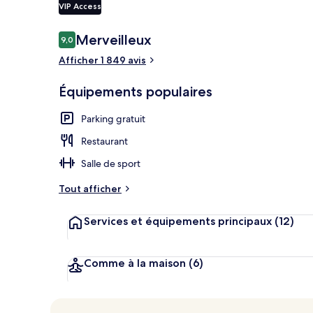
VIP Access
Avis
Merveilleux
9,0
9,0 sur 10
Bar (sur place
voyageurs
Afficher 1 849 avis
Équipements populaires
Parking gratuit
Restaurant
Salle de sport
Tout afficher
Services et équipements principaux
(12)
Comme à la maison
(6)