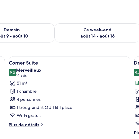
sponibilité pour demain août 9 - août 10
Vérifier la disponibilité pour ce week
Demain
Ce week-end
ût 9 - août 10
août 14 - août 16
and lit, un bureau avec une bouilloire, une chaise et une télévision.
Afficher
Un salon moderne avec un canapé, des f
A
9
Corner Suite
D
toutes
t
Merveilleux
les
9,0
le
9,
9,0 sur 10
(14 avis)
14 avis
photos
p
51 m²
pour
p
1 chambre
ce
c
4 personnes
type
t
1 très grand lit OU 1 lit 1 place
de
d
Wi-Fi gratuit
chambre :
c
Corner
D
Plus
Plus de détails
Suite
de
D
Pl
Pl
détails
o
d