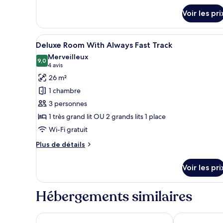
détails
Voir les pri
sur
le
type
Afficher
Une chambre d’hôtel avec deux l
5
de
Deluxe Room With Always Fast Track
toutes
chambre
Merveilleux
Junior
les
9,0
9,0 sur 10
(4 avis)
4 avis
Suite
photos
26 m²
pour
1 chambre
ce
3 personnes
type
1 très grand lit OU 2 grands lits 1 place
de
Wi-Fi gratuit
chambre :
Deluxe
Plus
Plus de détails
Room
de
détails
With
Voir les pri
sur
Always
le
Fast
type
Hébergements similaires
de
Track
chambre
Deluxe
HOME PLUS HOTEL
Fontana Verd