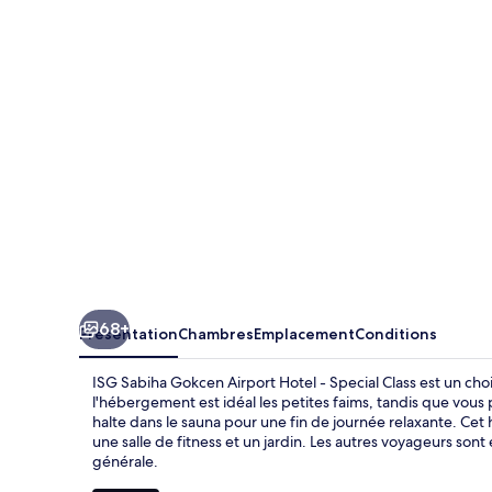
Gokcen
Airport
Hotel
-
Special
Class
68+
Présentation
Chambres
Emplacement
Conditions
ISG Sabiha Gokcen Airport Hotel - Special Class est un choi
l'hébergement est idéal les petites faims, tandis que vous
halte dans le sauna pour une fin de journée relaxante. Cet 
une salle de fitness et un jardin. Les autres voyageurs son
générale.