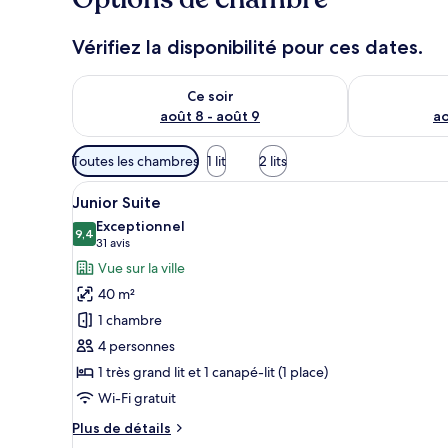
Vérifiez la disponibilité pour ces dates.
Vérifier la disponibilité pour ce soir août 8 - août 9
Vérifier la di
Ce soir
août 8 - août 9
ao
Filtres
Toutes les chambres
1 lit
2 lits
disponibles
Afficher
Une chambre d’hôtel avec un gr
pour
7
Junior Suite
toutes
les
Exceptionnel
les
9,4
chambres
9,4 sur 10
(31 avis)
31 avis
photos
Vue sur la ville
pour
40 m²
ce
1 chambre
type
4 personnes
de
1 très grand lit et 1 canapé-lit (1 place)
chambre :
Junior
Wi-Fi gratuit
Suite
Plus
Plus de détails
de