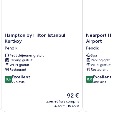
Hampton
Nearport
Hampton by Hilton Istanbul
Nearport Hotel Sab
by
Hotel
Kurtkoy
Airport
Hilton
Sabiha
Pendik
Pendik
Istanbul
Gokcen
Kurtkoy
Petit déjeuner gratuit
Airport
Spa
Parking gratuit
Parking gratuit
Pendik
Pendik
Wi-Fi gratuit
Wi-Fi gratuit
Restaurant
Restaurant
8.6
8.8
Excellent
Excellent
8,6
8,8
sur
sur
725 avis
458 avis
10,
10,
Excellent,
Excellent,
Le
92 €
725 avis
458 avis
u
nouveau
taxes et frais compris
tax
prix
14 août - 15 août
est
de
92 €