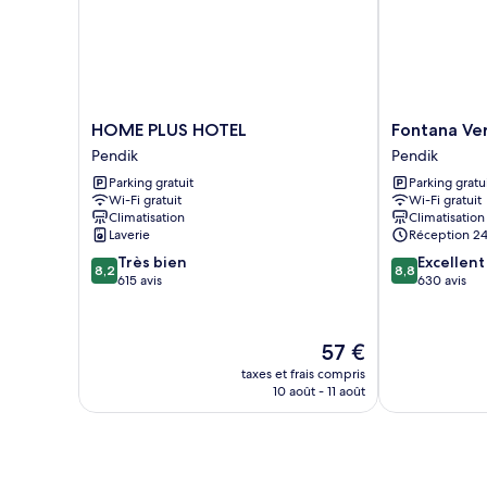
Room
With
Always
Fast
Track
HOME
Fontana
HOME PLUS HOTEL
Fontana Ve
PLUS
Verde
Pendik
Pendik
HOTEL
Pendik
Parking gratuit
Parking gratu
Pendik
Wi-Fi gratuit
Wi-Fi gratuit
Climatisation
Climatisation
Laverie
Réception 24
8.2
8.8
Très bien
Excellent
8,2
8,8
sur
sur
615 avis
630 avis
10,
10,
Très
Excellent,
bien,
630 avis
Le
57 €
615 avis
nouveau
taxes et frais compris
prix
10 août - 11 août
est
de
57 €