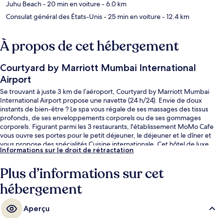
Juhu Beach
- 20 min en voiture
- 6.0 km
Consulat général des États-Unis
- 25 min en voiture
- 12.4 km
À propos de cet hébergement
Courtyard by Marriott Mumbai International
Airport
Se trouvant à juste 3 km de l’aéroport, Courtyard by Marriott Mumbai
International Airport propose une navette (24 h/24). Envie de doux
instants de bien-être ? Le spa vous régale de ses massages des tissus
profonds, de ses enveloppements corporels ou de ses gommages
corporels. Figurant parmi les 3 restaurants, l'établissement MoMo Cafe
vous ouvre ses portes pour le petit déjeuner, le déjeuner et le dîner et
vous propose des spécialités Cuisine internationale. Cet hôtel de luxe
Informations sur le droit de rétractation
vous fait également profiter d'une piscine extérieure, d'un bar / salon et
d'une salle de fitness ouverte 24 h/24. Les autres voyageurs adorent le
Plus d’informations sur cet
personnel attentionné. Les transports publics se situent à une courte
distance à pied : Station de métro Chakala est à 5 min et Station Chakala
hébergement
- J.B. Nagar, à 9 min.
Aperçu