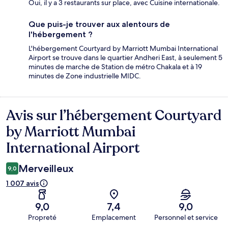
Oui, il y a 3 restaurants sur place, avec Cuisine internationale.
Que puis-je trouver aux alentours de
l'hébergement ?
L'hébergement Courtyard by Marriott Mumbai International
Airport se trouve dans le quartier Andheri East, à seulement 5
minutes de marche de Station de métro Chakala et à 19
minutes de Zone industrielle MIDC.
Avis sur l’hébergement Courtyard
Avis
by Marriott Mumbai
International Airport
Merveilleux
9,0
1 007 avis
9,0
7,4
9,0
Propreté
Emplacement
Personnel et service