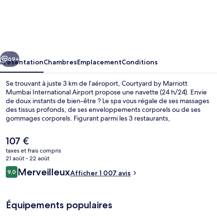
Courtyard
by
Marriott
Mumbai
cédent
Suivant
International
69+
Présentation
Chambres
Emplacement
Conditions
Airport
Se trouvant à juste 3 km de l’aéroport, Courtyard by Marriott
Mumbai International Airport propose une navette (24 h/24). Envie
de doux instants de bien-être ? Le spa vous régale de ses massages
des tissus profonds, de ses enveloppements corporels ou de ses
gommages corporels. Figurant parmi les 3 restaurants,
l'établissement MoMo Cafe vous ouvre ses portes pour le petit
déjeuner, le déjeuner et le dîner et vous propose des spécialités
Le
107 €
Cuisine internationale. Cet hôtel de luxe vous fait également profiter
prix
taxes et frais compris
d'une piscine extérieure, d'un bar / salon et d'une salle de fitness
actuel
21 août - 22 août
ouverte 24 h/24. Les autres voyageurs adorent le personnel
Sert le dîner et l'apéritif
est
Avis
attentionné. Les transports publics se situent à une courte distance
Merveilleux
9,0
Afficher 1 007 avis
de
9,0 sur 10
à pied : Station de métro Chakala est à 5 min et Station Chakala - J.B.
voyageurs
107 €.
Nagar, à 9 min.
Équipements populaires