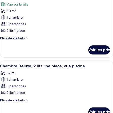
toutes
chambre
Vue sur la ville
Suite
les
Exécutive,
30 m²
photos
1
pour
1 chambre
chambre
ce
3 personnes
type
2 lits 1 place
de
Plus
Plus de détails
chambre :
de
Chambre
détails
Voir les prix
sur
Deluxe,
le
2
type
Afficher
Une chambre d’hôtel avec deux lits, un
lits
10
de
Chambre Deluxe, 2 lits une place, vue piscine
toutes
une
chambre
32 m²
Chambre
les
place
Deluxe,
1 chambre
photos
2
pour
3 personnes
lits
ce
une
2 lits 1 place
place
type
Plus
Plus de détails
de
de
chambre :
détails
Voir les prix