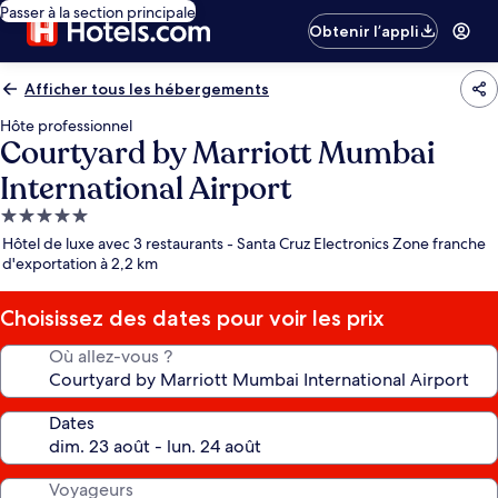
Passer à la section principale
Obtenir l’appli
Afficher tous les hébergements
Hôte professionnel
Courtyard by Marriott Mumbai
International Airport
Hébergement
5.0 étoiles
Hôtel de luxe avec 3 restaurants - Santa Cruz Electronics Zone franche
d'exportation à 2,2 km
Choisissez des dates pour voir les prix
Où allez-vous ?
Dates
Voyageurs