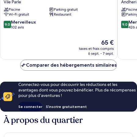
Vile Parle
Andheri
Inn
Internat
Piscine
Parking gratuit
Piscin
Mumbai
Airport
Wi-Fi gratuit
Restaurant
Parkin
International
Andheri
Airport
East
9.0
9.0
Merveilleux
Mer
9,0
9,0
Vile
sur
sur
102 avis
426 a
Parle
10,
10,
Merveilleux,
Merveill
Le
65 €
102 avis
426 avis
nouveau
taxes et frais compris
prix
6 sept. - 7 sept.
est
de
Comparer des hébergements similaires
65 €
Connectez-vous pour découvrir les réductions et les
avantages dont vous pouvez bénéficier. Plus de récompenses
pour plus d’aventures !
Se connecter
S’inscrire gratuitement
À propos du quartier