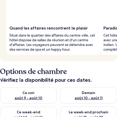
Quand les affaires rencontrent le plaisir
Paradi
Situé dans le quartier des affaires du centre-ville, cet
Cet hôte
hôtel dispose de salles de réunion et d'un centre
avec une
d'affaires. Les voyageurs peuvent se détendre avec
indien. 
des services de spa et un happy hour.
complète
Options de chambre
Vérifiez la disponibilité pour ces dates.
Vérifier la disponibilité pour ce soir août 9 - août 10
Vérifier la disponibilité pour 
Ce soir
Demain
août 9 - août 10
août 10 - août 11
Vérifier la disponibilité pour ce week-end août 14 - août 16
Vérifier la disponibilité pour
Ce week-end
Le week-end prochain