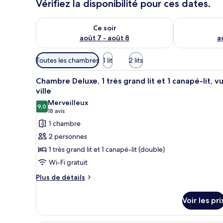
Vérifiez la disponibilité pour ces dates.
Vérifier la disponibilité pour ce soir août 7 - août 8
Vérifier la di
Ce soir
août 7 - août 8
a
Filtres
Toutes les chambres
1 lit
2 lits
disponibles
Afficher
Une chambre d’hôtel moderne do
pour
12
Chambre Deluxe, 1 très grand lit et 1 canapé-lit, v
toutes
les
ville
les
chambres
Merveilleux
9,0
photos
9,0 sur 10
(18 avis)
18 avis
pour
1 chambre
ce
2 personnes
type
1 très grand lit et 1 canapé-lit (double)
de
Wi-Fi gratuit
chambre :
Plus
Chambre
Plus de détails
de
Deluxe,
détails
1
Voir les pri
sur
très
le
type