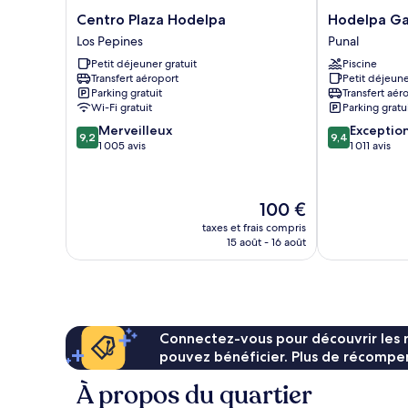
Centro
Hodelpa
Centro Plaza Hodelpa
Hodelpa Ga
Plaza
Garden
Los Pepines
Punal
Hodelpa
Court
Petit déjeuner gratuit
Piscine
Los
Punal
Transfert aéroport
Petit déjeune
Pepines
Parking gratuit
Transfert aér
Wi-Fi gratuit
Parking gratu
9.2
9.4
Merveilleux
Exceptio
9,2
9,4
sur
sur
1 005 avis
1 011 avis
10,
10,
Merveilleux,
Exceptionnel,
1 005 avis
1 011 avis
Le
100 €
nouveau
taxes et frais compris
prix
15 août - 16 août
est
de
100 €
Connectez-vous pour découvrir les 
pouvez bénéficier. Plus de récompen
À propos du quartier