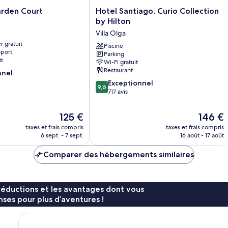
Hotel
rden Court
Hotel Santiago, Curio Collection
Santiago,
by Hilton
Curio
Villa Olga
Collection
r gratuit
by
Piscine
oport
Parking
Hilton
it
Wi-Fi gratuit
Villa
Restaurant
nnel
Olga
9.6
Exceptionnel
9,6
sur
717 avis
10,
Exceptionnel,
Le
Le
125 €
146 €
717 avis
nouveau
nouveau
taxes et frais compris
taxes et frais compris
prix
prix
6 sept. - 7 sept.
16 août - 17 août
est
est
de
de
Comparer des hébergements similaires
125 €
146 €
réductions et les avantages dont vous
ses pour plus d’aventures !