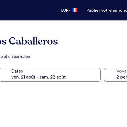
•
EUR
Publier votre annon
os Caballeros
re et un bar/salon
Dates
Voya