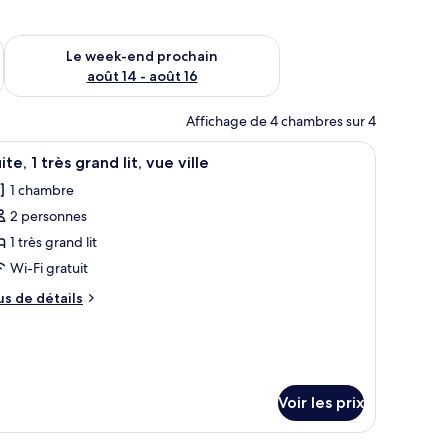
-end août 7 - août 9
Vérifier la disponibilité pour le week-end prochain août 14 - a
Le week-end prochain
août 14 - août 16
Affichage de 4 chambres sur 4
 d’un banc.
n grand lit, d’un canapé, d’une table à manger et d’un balcon avec vue.
fficher
Un espace repas moderne avec une table ronde
5
ite, 1 très grand lit, vue ville
outes
1 chambre
s
2 personnes
hotos
our
1 très grand lit
e
Wi-Fi gratuit
ype
us
us de détails
e
e
hambre :
tails
r
ite,
pe
rès
Voir les prix
e
hambre
rand
ite,