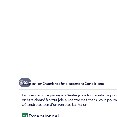
Hotel
Santiago
de
los
Caballeros
62+
Présentation
Chambres
Emplacement
Conditions
Profitez de votre passage à Santiago de los Caballeros pou
en être donné à cœur joie au centre de fitness, vous pourr
détendre autour d'un verre au bar/salon.
Avis
Exceptionnel
9,4