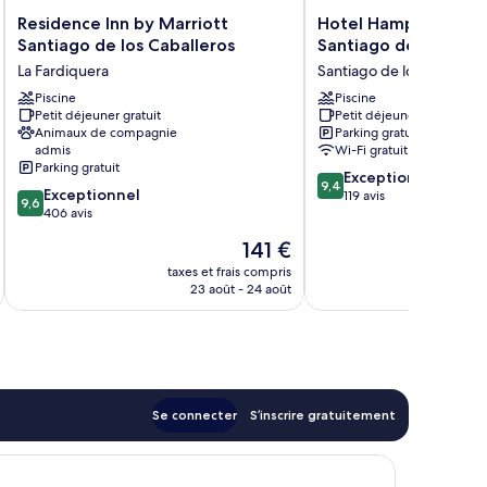
Residence
Hotel
Residence Inn by Marriott
Hotel Hampton by Hi
Inn
Hampton
Santiago de los Caballeros
Santiago de los Caba
by
by
La Fardiquera
Santiago de los Caballer
Marriott
Hilton
Santiago
Piscine
Santiago
Piscine
Petit déjeuner gratuit
Petit déjeuner gratuit
de
de
Animaux de compagnie
Parking gratuit
los
los
admis
Wi-Fi gratuit
Caballeros
Caballeros
Parking gratuit
9.4
La
Santiago
Exceptionnel
9,4
9.6
Exceptionnel
sur
Fardiquera
de
119 avis
9,6
sur
406 avis
10,
los
10,
Exceptionnel,
Caballeros
Le
141 €
Exceptionnel,
119 avis
nouveau
406 avis
taxes et frais compris
tax
prix
23 août - 24 août
est
de
141 €
Se connecter
S’inscrire gratuitement