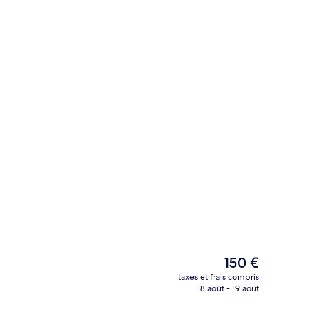
Vue depuis l’hébergement
Le
150 €
prix
taxes et frais compris
actuel
18 août - 19 août
Restaurant
est
de