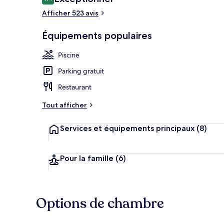
9,4 sur 10
voyageurs
Afficher 523 avis
Équipements populaires
Équipement 
Piscine
Parking gratuit
Restaurant
Tout afficher
Services et équipements principaux
(8)
Pour la famille
(6)
Options de chambre