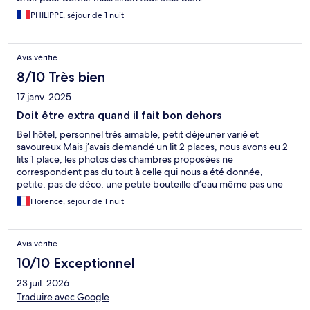
PHILIPPE, séjour de 1 nuit
Avis vérifié
8/10 Très bien
17 janv. 2025
Doit être extra quand il fait bon dehors
Bel hôtel, personnel très aimable, petit déjeuner varié et
savoureux Mais j’avais demandé un lit 2 places, nous avons eu 2
lits 1 place, les photos des chambres proposées ne
correspondent pas du tout à celle qui nous a été donnée,
petite, pas de déco, une petite bouteille d’eau même pas une
bouilloire pour un thé ou café et il faisait moins de 10° dans la
Florence, séjour de 1 nuit
salle de bain. Un chauffage électrique avec minuterie de 15 mn,
même pas le temps de réchauffer la pièce Isolation pas top :
froid et bruit rentrent facilement Un conseil, éviter l’hôtel en
Avis vérifié
hiver
10/10 Exceptionnel
23 juil. 2026
Traduire avec Google