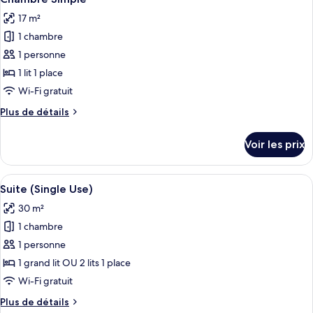
toutes
chambre
17 m²
Suite
les
1 chambre
photos
pour
1 personne
ce
1 lit 1 place
type
Wi-Fi gratuit
de
Plus
Plus de détails
chambre :
de
Chambre
détails
Voir les prix
sur
Simple
le
type
Afficher
Une pièce avec un mur en briques, un l
4
de
Suite (Single Use)
toutes
chambre
30 m²
Chambre
les
Simple
1 chambre
photos
pour
1 personne
ce
1 grand lit OU 2 lits 1 place
type
Wi-Fi gratuit
de
Plus
Plus de détails
chambre :