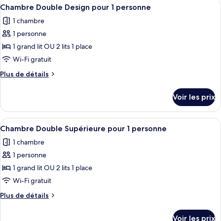
Afficher
Une chambre moderne avec un lit, une
1
de
Chambre Double Design pour 1 personne
toutes
chambre
1 chambre
Chambre
les
Quadruple
1 personne
photos
Familiale
pour
1 grand lit OU 2 lits 1 place
ce
Wi-Fi gratuit
type
Plus
Plus de détails
de
de
chambre :
détails
Voir les prix
sur
Chambre
le
Double
type
Afficher
Une chambre d’hôtel moderne, dotée d’u
Design
1
de
Chambre Double Supérieure pour 1 personne
toutes
chambre
pour
1 chambre
Chambre
les
1
Double
1 personne
photos
personne
Design
pour
1 grand lit OU 2 lits 1 place
pour
ce
1
Wi-Fi gratuit
personne
type
Plus
Plus de détails
de
de
chambre :
détails
Voir les prix