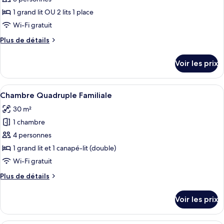
ou
ce
avec
1 grand lit OU 2 lits 1 place
lits
type
Wi-Fi gratuit
jumeaux
de
Plus
Plus de détails
chambre :
de
Chambre
détails
Voir les prix
sur
Supérieure
le
Double
type
Afficher
Une chambre avec un plafond en pente, 
ou
1
de
Chambre Quadruple Familiale
toutes
avec
chambre
30 m²
Chambre
les
lits
Supérieure
1 chambre
photos
jumeaux
Double
pour
4 personnes
ou
ce
avec
1 grand lit et 1 canapé-lit (double)
lits
type
Wi-Fi gratuit
jumeaux
de
Plus
Plus de détails
chambre :
de
Chambre
détails
Voir les prix
sur
Quadruple
le
Familiale
type