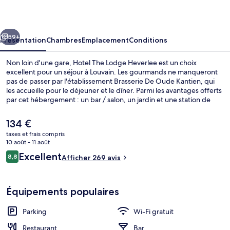
Lodge
Heverlee
cédent
Suivant
59+
Présentation
Chambres
Emplacement
Conditions
Non loin d'une gare, Hotel The Lodge Heverlee est un choix
excellent pour un séjour à Louvain. Les gourmands ne manqueront
pas de passer par l'établissement Brasserie De Oude Kantien, qui
les accueille pour le déjeuner et le dîner. Parmi les avantages offerts
par cet hébergement : un bar / salon, un jardin et une station de
recharge pour vélo électrique.
Le
134 €
prix
taxes et frais compris
actuel
10 août - 11 août
Chambre Double ou avec lits jumeaux | 
est
Avis
Excellent
8,8
Afficher 269 avis
de
8,8 sur 10
voyageurs
134 €.
Équipements populaires
Parking
Wi-Fi gratuit
Restaurant
Bar