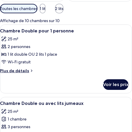
Filtres
Toutes les chambres
1 lit
2 lits
disponibles
pour
Affichage de 10 chambres sur 10
les
Afficher
Une chambre avec un grand lit, une ta
3
Chambre Double pour 1 personne
chambres
toutes
25 m²
les
2 personnes
photos
pour
1 lit double OU 2 lits 1 place
ce
Wi-Fi gratuit
type
Plus
Plus de détails
de
de
chambre :
détails
Voir les prix
sur
Chambre
le
Double
type
Afficher
Une chambre avec un grand lit, une ta
pour
7
de
Chambre Double ou avec lits jumeaux
toutes
chambre
1
25 m²
Chambre
les
personne
Double
1 chambre
photos
pour
pour
3 personnes
1