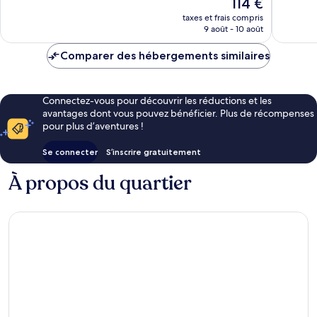
Le
114 €
nouveau
taxes et frais compris
prix
9 août - 10 août
est
de
Comparer des hébergements similaires
114 €
Connectez-vous pour découvrir les réductions et les
avantages dont vous pouvez bénéficier. Plus de récompenses
pour plus d’aventures !
Se connecter
S’inscrire gratuitement
À propos du quartier