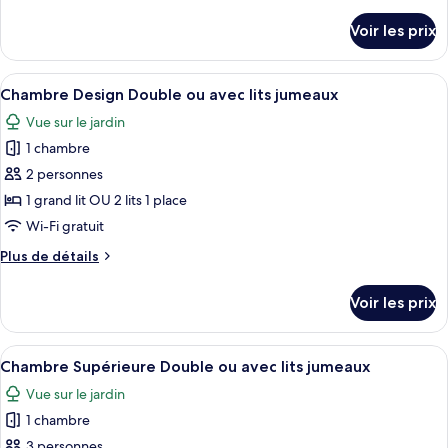
de
Suite
détails
Voir les prix
sur
(Single
le
Use)
type
Afficher
Une chambre d’hôtel moderne avec un g
2
de
Chambre Design Double ou avec lits jumeaux
toutes
chambre
Vue sur le jardin
Suite
les
(Single
1 chambre
photos
Use)
pour
2 personnes
ce
1 grand lit OU 2 lits 1 place
type
Wi-Fi gratuit
de
Plus
Plus de détails
chambre :
de
Chambre
détails
Voir les prix
sur
Design
le
Double
type
Afficher
Une chambre d’hôtel moderne, dotée d’u
ou
1
de
Chambre Supérieure Double ou avec lits jumeaux
toutes
avec
chambre
Vue sur le jardin
Chambre
les
lits
Design
1 chambre
photos
jumeaux
Double
pour
3 personnes