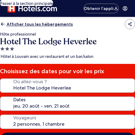
Passer à la section principale
Obtenir l’appli
Afficher tous les hébergements
Hôte professionnel
Hotel The Lodge Heverlee
Hébergement
3.0 étoiles
Hôtel à Louvain avec un restaurant et un bar/salon
Choisissez des dates pour voir les prix
Où allez-vous ?
Dates
Voyageurs