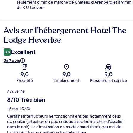
seulement 6 min de marche de Château d'Arenberg et à 9 min
de K.U.Leuven.
Avis sur l’hébergement Hotel The
Avis
Lodge Heverlee
Excellent
8,8
269 avis
9,0
9,0
9,0
Propreté
Emplacement
Personnel et service
Avis
Avis vérifié
8/10 Très bien
19 nov. 2025
Certains interrupteurs ne fonctionnaient pas notamment ceux
du couloir ( situation un peu critique avec les marches d'escalier
dans le noir). La climatisation en mode chaud faisait pas mal de
bruit pour dormir mais sinon tout était bien.