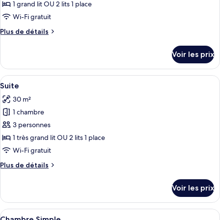
ce
personne
1 grand lit OU 2 lits 1 place
type
Wi-Fi gratuit
de
Plus
Plus de détails
chambre :
de
Chambre
détails
Voir les prix
sur
Double
le
ou
type
Afficher
Une pièce avec un mur en briques, un l
avec
5
de
Suite
toutes
lits
chambre
30 m²
Chambre
les
jumeaux
Double
1 chambre
photos
ou
pour
3 personnes
avec
ce
lits
1 très grand lit OU 2 lits 1 place
jumeaux
type
Wi-Fi gratuit
de
Plus
Plus de détails
chambre :
de
Suite
détails
Voir les prix
sur
le
type
Afficher
Chambre Simple | Bureau, fer et planch
1
de
Chambre Simple