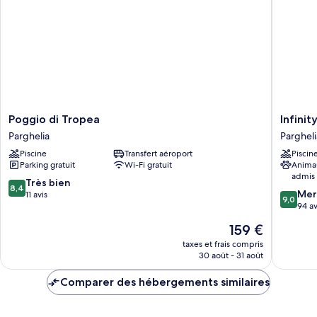
balcon,
Double
vue
Classique,
jardin
1
très
grand
lit,
balcon,
vue
jardin
Poggio
Infinity
Poggio di Tropea
Infini
di
Resort
Parghelia
Pargheli
Tropea
Tropea
Piscine
Transfert aéroport
Piscin
Parghelia
Pargheli
Parking gratuit
Wi-Fi gratuit
Anima
admis
8.4
Très bien
8,4
9.0
Mer
sur
11 avis
9,0
sur
94 av
10,
10,
Très
Le
159 €
Merveill
bien,
nouveau
94 avis
taxes et frais compris
11 avis
prix
30 août - 31 août
est
de
Comparer des hébergements similaires
159 €