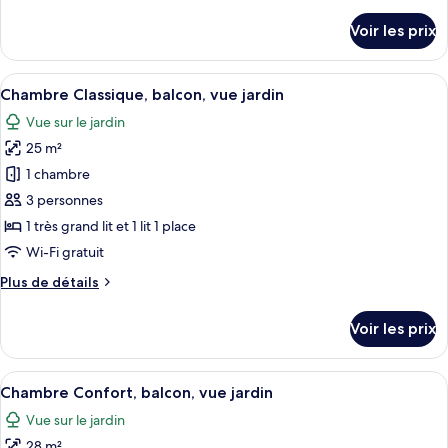
de
Familiale,
détails
Voir les prix
balcon,
sur
le
vue
type
Afficher
Une chambre d’hôtel comprenant un lit,
jardin
4
de
Chambre Classique, balcon, vue jardin
toutes
(Superior)
chambre
Vue sur le jardin
Chambre
les
Familiale,
25 m²
photos
balcon,
pour
1 chambre
vue
ce
jardin
3 personnes
(Superior)
type
1 très grand lit et 1 lit 1 place
de
Wi-Fi gratuit
chambre :
Plus
Plus de détails
Chambre
de
Classique,
détails
Voir les prix
balcon,
sur
le
vue
type
Afficher
Une chambre d’hôtel avec un lit, un bu
jardin
4
de
Chambre Confort, balcon, vue jardin
toutes
chambre
Vue sur le jardin
Chambre
les
Classique,
28 m²