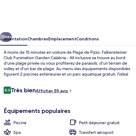
Falkensteiner
Club
Funimation
Garden
cédent
Suivant
Calabria
58+
Présentation
Chambres
Emplacement
Conditions
-
À moins de 15 minutes en voiture de Plage de Pizzo, Falkensteiner
All
Club Funimation Garden Calabria - All inclusive se trouve au bord
d'une plage privée où vous profiterez de parasols, d'un terrain de
inclusive
volley et d'un bar de plage. Au menu des équipements disponibles
figurent 2 piscines extérieures et un parc aquatique gratuit, l'idéal
pour des moments de pure détente. Vous pourrez également
prendre soin de vous au spa grâce à des massages, des soins du
Avis
Très bien
visage et des soins corporels. L'établissement Il Giardino, l'un des 4
8,0
Afficher 59 avis
8,0 sur 10
voyageurs
restaurants, sert des spécialités Cuisine internationale et est ouvert
pour le petit déjeuner, le déjeuner et le dîner. Parmi les autres
2 piscines extérieures, parasols de pla
avantages de cet hébergement tout inclus, on trouve un club pour
Équipements populaires
enfants (gratuit), un bar en bord de piscine et une salle de fitness,
l'idéal pour des vacances sans soucis.
Piscine
Petit déjeuner gratuit
Spa
Transfert aéroport