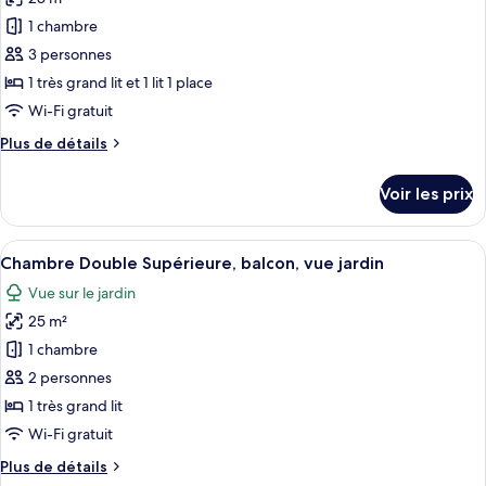
photos
balcon,
pour
1 chambre
vue
ce
jardin
3 personnes
type
1 très grand lit et 1 lit 1 place
de
Wi-Fi gratuit
chambre :
Plus
Plus de détails
Chambre
de
Confort,
détails
Voir les prix
balcon,
sur
le
vue
type
Afficher
Une chambre d’hôtel avec un grand lit
jardin
4
de
Chambre Double Supérieure, balcon, vue jardin
toutes
chambre
Vue sur le jardin
Chambre
les
Confort,
25 m²
photos
balcon,
pour
1 chambre
vue
ce
jardin
2 personnes
type
1 très grand lit
de
Wi-Fi gratuit
chambre :
Plus
Plus de détails
Chambre
de