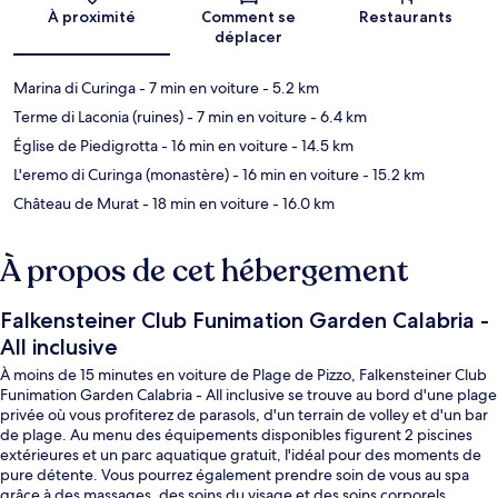
Carte
À proximité
Comment se
Restaurants
déplacer
Marina di Curinga
- 7 min en voiture
- 5.2 km
Terme di Laconia (ruines)
- 7 min en voiture
- 6.4 km
Église de Piedigrotta
- 16 min en voiture
- 14.5 km
L'eremo di Curinga (monastère)
- 16 min en voiture
- 15.2 km
Château de Murat
- 18 min en voiture
- 16.0 km
À propos de cet hébergement
Falkensteiner Club Funimation Garden Calabria -
All inclusive
À moins de 15 minutes en voiture de Plage de Pizzo, Falkensteiner Club
Funimation Garden Calabria - All inclusive se trouve au bord d'une plage
privée où vous profiterez de parasols, d'un terrain de volley et d'un bar
de plage. Au menu des équipements disponibles figurent 2 piscines
extérieures et un parc aquatique gratuit, l'idéal pour des moments de
pure détente. Vous pourrez également prendre soin de vous au spa
grâce à des massages, des soins du visage et des soins corporels.