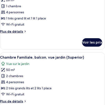
28 m²
photos
balcon,
pour
1 chambre
vue
ce
jardin
4 personnes
type
1 très grand lit et 1 lit 1 place
de
Wi-Fi gratuit
chambre :
Plus
Plus de détails
Chambre
de
Deluxe,
détails
Voir les prix
balcon,
sur
le
vue
type
Afficher
Une chambre d’hôtel avec deux lits, u
jardin
4
de
Chambre Familiale, balcon, vue jardin (Superior)
toutes
chambre
Vue sur le jardin
Chambre
les
Deluxe,
50 m²
photos
balcon,
pour
2 chambres
vue
ce
jardin
4 personnes
type
2 très grands lits et 2 lits 1 place
de
Wi-Fi gratuit
chambre :
Plus
Plus de détails
Chambre