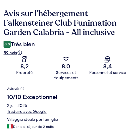
Avis sur l’hébergement
Avis
Falkensteiner Club Funimation
Garden Calabria - All inclusive
Très bien
8,0
59 avis
8,2
8,0
8,4
Propreté
Services et
Personnel et service
équipements
Avis
Avis vérifié
10/10 Exceptionnel
2 juil. 2025
Traduire avec Google
Villaggio ideale per famiglie
Daniele, séjour de 2 nuits