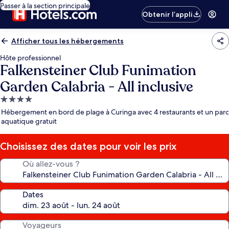
Passer à la section principale
Obtenir l’appli
Afficher tous les hébergements
Hôte professionnel
Falkensteiner Club Funimation
Garden Calabria - All inclusive
Hébergement
4.0 étoiles
Hébergement en bord de plage à Curinga avec 4 restaurants et un parc
aquatique gratuit
Choisissez des dates pour voir les prix
Où allez-vous ?
Dates
Voyageurs