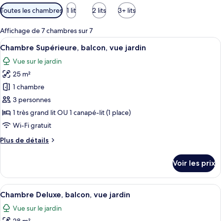
Filtres
Toutes les chambres
1 lit
2 lits
3+ lits
disponibles
pour
Affichage de 7 chambres sur 7
les
Afficher
Une chambre d’hôtel avec un grand lit
4
Chambre Supérieure, balcon, vue jardin
chambres
toutes
Vue sur le jardin
les
25 m²
photos
pour
1 chambre
ce
3 personnes
type
1 très grand lit OU 1 canapé-lit (1 place)
de
Wi-Fi gratuit
chambre :
Plus
Plus de détails
Chambre
de
Supérieure,
détails
Voir les prix
balcon,
sur
le
vue
type
Afficher
Une chambre d’hôtel comprenant un lit
jardin
4
de
Chambre Deluxe, balcon, vue jardin
toutes
chambre
Vue sur le jardin
Chambre
les
Supérieure,