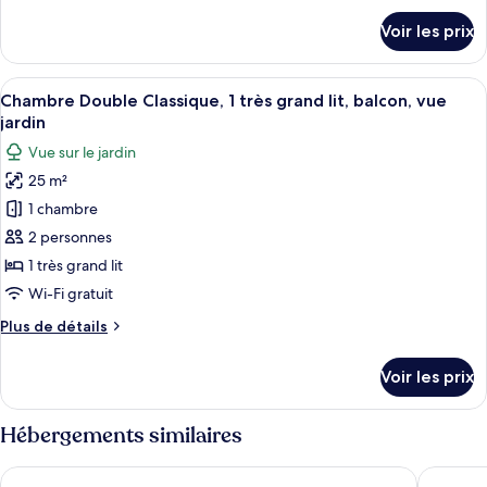
Double
détails
Voir les prix
Supérieure,
sur
le
balcon,
type
Afficher
Un lit bien fait, avec du linge de lit bl
vue
4
de
Chambre Double Classique, 1 très grand lit, balcon, vue
toutes
jardin
chambre
jardin
Chambre
les
Vue sur le jardin
Double
photos
Supérieure,
25 m²
pour
balcon,
1 chambre
ce
vue
jardin
type
2 personnes
de
1 très grand lit
chambre :
Wi-Fi gratuit
Chambre
Plus
Plus de détails
Double
de
Classique,
détails
Voir les prix
sur
1
le
très
type
Hébergements similaires
grand
de
lit,
chambre
Poggio di Tropea
Infinity 
Chambre