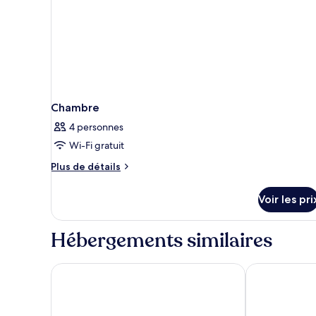
Chambre
4 personnes
Wi-Fi gratuit
Plus
Plus de détails
de
détails
Voir les pri
sur
le
type
Hébergements similaires
de
chambre
Chambre
Hotel Royal
Hotel Capric