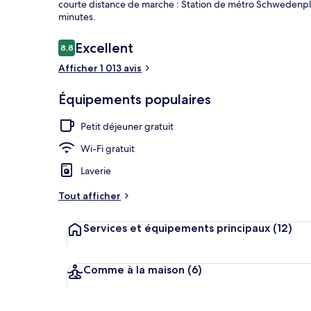
courte distance de marche : Station de métro Schwedenplat
minutes.
Avis
Excellent
8,8
8,8 sur 10
Extérieur
voyageurs
Afficher 1 013 avis
Équipements populaires
Petit déjeuner gratuit
Wi-Fi gratuit
Laverie
Tout afficher
Services et équipements principaux
(12)
Comme à la maison
(6)