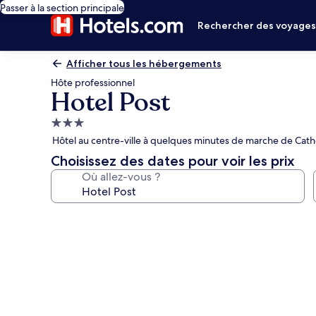
Passer à la section principale
Rechercher des voyage
Afficher tous les hébergements
Hôte professionnel
Hotel Post
Hébergement
3.0 étoiles
Hôtel au centre-ville à quelques minutes de marche de Cat
Choisissez des dates pour voir les prix
Où allez-vous ?
Galerie
photos
de
l’hébergement
Hotel