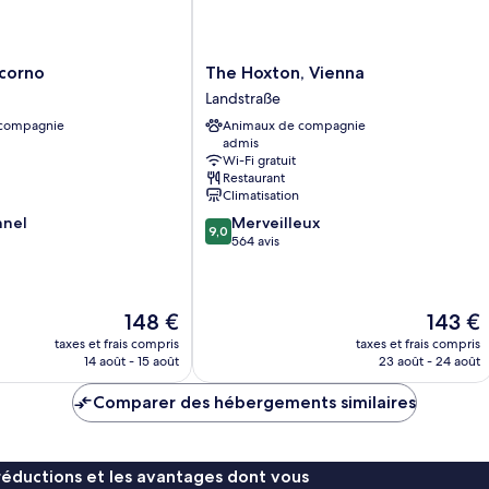
The
icorno
The Hoxton, Vienna
Hoxton,
Landstraße
Vienna
 compagnie
Animaux de compagnie
Landstraße
admis
Wi-Fi gratuit
Restaurant
Climatisation
9.0
nnel
Merveilleux
9,0
sur
564 avis
10,
Merveilleux,
564 avis
Le
Le
148 €
143 €
nouveau
nouveau
taxes et frais compris
taxes et frais compris
prix
prix
14 août - 15 août
23 août - 24 août
est
est
de
de
Comparer des hébergements similaires
148 €
143 €
réductions et les avantages dont vous