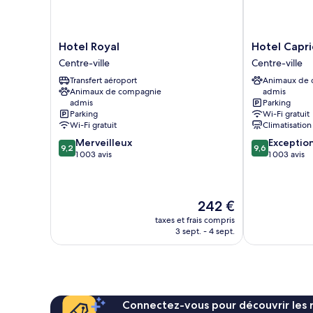
Hotel
Hotel
Hotel Royal
Hotel Capr
Royal
Capricorno
Centre-ville
Centre-ville
Centre-
Centre-
Transfert aéroport
Animaux de
ville
ville
Animaux de compagnie
admis
admis
Parking
Parking
Wi-Fi gratuit
Wi-Fi gratuit
Climatisation
9.2
9.6
Merveilleux
Exceptio
9,2
9,6
sur
sur
1 003 avis
1 003 avis
10,
10,
Merveilleux,
Exceptionnel,
1 003 avis
1 003 avis
Le
242 €
nouveau
taxes et frais compris
prix
3 sept. - 4 sept.
est
de
242 €
Connectez-vous pour découvrir les 