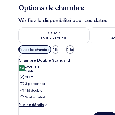
Options de chambre
Vérifiez la disponibilité pour ces dates.
Vérifier la disponibilité pour ce soir août 9 - août 10
Vérifier la di
Ce soir
août 9 - août 10
ao
Filtres
Toutes les chambres
1 lit
2 lits
disponibles
Afficher
Une chambre d’hôtel avec deux 
pour
10
Chambre Double Standard
toutes
les
Excellent
les
8,8
chambres
8,8 sur 10
(71 avis)
71 avis
photos
20 m²
pour
3 personnes
ce
1 lit double
type
Wi-Fi gratuit
de
chambre :
Plus
Plus de détails
de
Chambre
détails