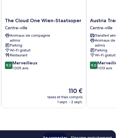
The
Austria
The Cloud One Wien-Staatsoper
Austria Trend Hotel
Cloud
Trend
Centre-ville
Centre-ville
One
Hotel
Animaux de compagnie
Transfert aéroport
Wien-
Europa
admis
Animaux de compagnie
Staatsoper
Wien
Parking
admis
Centre-
Centre-
Wi-Fi gratuit
Parking
ville
ville
Restaurant
Wi-Fi gratuit
9.0
9.0
Merveilleux
Merveilleux
9,0
9,0
sur
sur
1 005 avis
1 013 avis
10,
10,
Merveilleux,
Merveilleux,
1 005 avis
1 013 avis
Le
110 €
nouveau
taxes et frais compris
tax
prix
1 sept. - 2 sept.
est
de
110 €
Se connecter
S’inscrire gratuitement