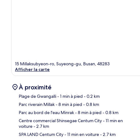
15 Millaksubyeon-ro, Suyeong-gu, Busan, 48283
Afficher la carte
À proximité
Plage de Gwangalli
- 1 min à pied
- 0.2 km
Parc riverain Millak
- 8 min à pied
- 0.8 km
Car
Parc au bord de l'eau Minrak
- 8 min à pied
- 0.8 km
Centre commercial Shinsegae Centum City
- 11 min en
voiture
- 2.7 km
SPA LAND Centum City
- 11 min en voiture
- 2.7 km