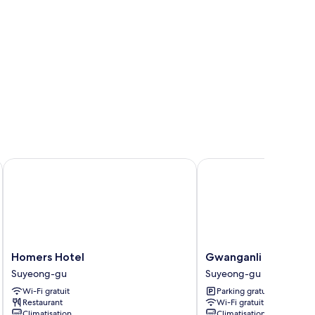
Homers Hotel
Gwanganli Hotel Ocea
Homers
Gwanganli
Homers Hotel
Gwanganli Hotel Oc
Hotel
Hotel
Suyeong-gu
Suyeong-gu
Suyeong-
Ocean
Wi-Fi gratuit
Parking gratuit
gu
View
Restaurant
Wi-Fi gratuit
Suyeong-
Climatisation
Climatisation