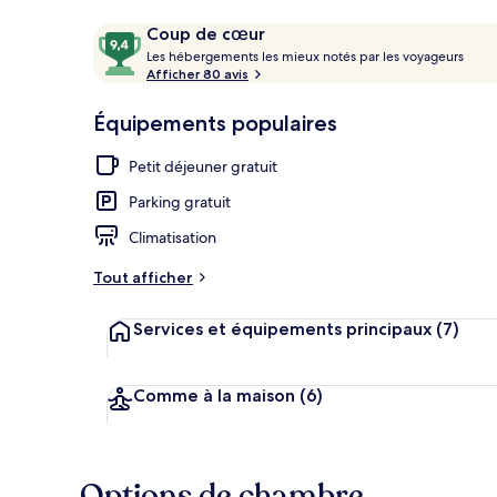
Avis
9,4
Coup de cœur
voyageurs
L
sur
Les hébergements les mieux notés par les voyageurs
e
Afficher 80 avis
10,
Premium Ocea
s
Coup
Équipements populaires
de
h
cœur
é
Petit déjeuner gratuit
b
e
Parking gratuit
r
g
Climatisation
e
m
Tout afficher
e
n
Services et équipements principaux
(7)
t
s
l
Comme à la maison
(6)
e
s
m
Options de chambre
i