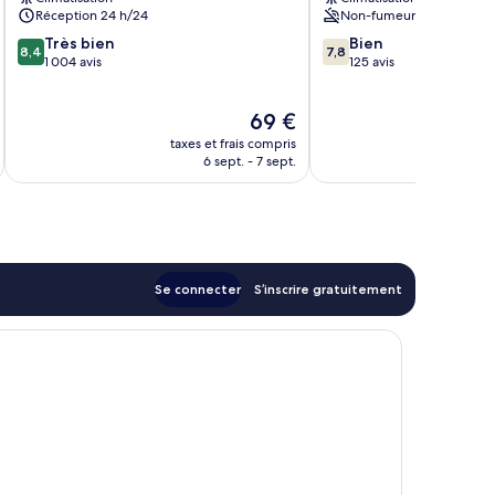
gu
Réception 24 h/24
Non-fumeurs
8.4
7.8
Très bien
Bien
8,4
7,8
sur
sur
1 004 avis
125 avis
10,
10,
Très
Bien,
Le
69 €
bien,
125 avis
u
nouveau
1 004 avis
taxes et frais compris
tax
prix
6 sept. - 7 sept.
est
de
69 €
Se connecter
S’inscrire gratuitement