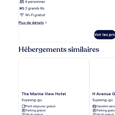
pour
6 personnes
ce
2 grands lits
type
Wi-Fi gratuit
de
Plus
Plus de détails
chambre :
de
Premier
détails
Voir les pri
sur
Terrace
le
Ocean
type
Hébergements similaires
Suite
de
chambre
Premier
The Marine View Hotel
H Avenue Gwa
Terrace
Ocean
Suite
The
H
The Marine View Hotel
H Avenue G
Marine
Avenue
Suyeong-gu
Suyeong-gu
View
Gwangalli
Petit déjeuner gratuit
Transfert aér
Hotel
Beach
Parking gratuit
Parking gratu
Suyeong-
Suyeong-
Wi-Fi gratuit
Wi-Fi gratuit