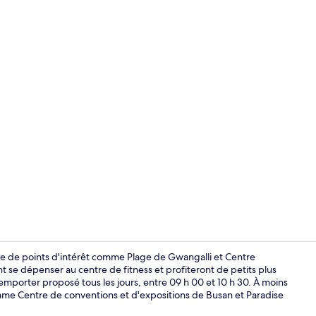
Deluxe Ocean
ure de points d'intérêt comme Plage de Gwangalli et Centre
se dépenser au centre de fitness et profiteront de petits plus
à emporter proposé tous les jours, entre 09 h 00 et 10 h 30. À moins
Vue depuis 
omme Centre de conventions et d'expositions de Busan et Paradise