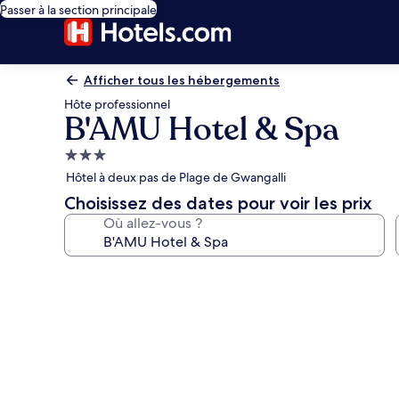
Passer à la section principale
Afficher tous les hébergements
Hôte professionnel
B'AMU Hotel & Spa
Hébergement
3.0 étoiles
Hôtel à deux pas de Plage de Gwangalli
Choisissez des dates pour voir les prix
Où allez-vous ?
Galerie
photos
de
l’hébergement
B'AMU