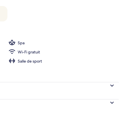
n King | Vue sur la plage/l’océan
Spa
Wi-Fi gratuit
Salle de sport