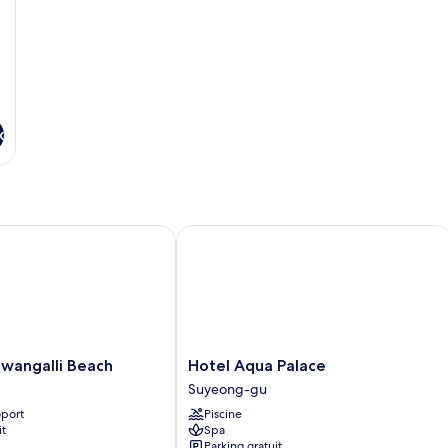
x
ngalli Beach
Hotel Aqua Palace
Hotel
wangalli Beach
Hotel Aqua Palace
Aqua
Suyeong-gu
Palace
oport
Piscine
Suyeong-
it
Spa
gu
Parking gratuit