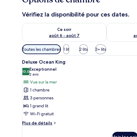
e
u
Vérifiez la disponibilité pour ces dates.
x
Vérifier la disponibilité pour ce soir août 6 - août 7
Vérifier la di
n
Ce soir
o
août 6 - août 7
a
t
é
Filtres
s
Toutes les chambres
1 lit
2 lits
3+ lits
disponibles
Afficher
Une chambre d’hôtel moderne do
pour
p
9
Deluxe Ocean King
toutes
a
les
Exceptionnel
r
les
10,0
chambres
10,0 sur 10
(2 avis)
2 avis
photos
l
Vue sur la mer
pour
e
1 chambre
s
ce
3 personnes
type
v
1 grand lit
de
o
Wi-Fi gratuit
chambre :
y
a
Deluxe
Plus
Plus de détails
g
Ocean
de
e
détails
King
u