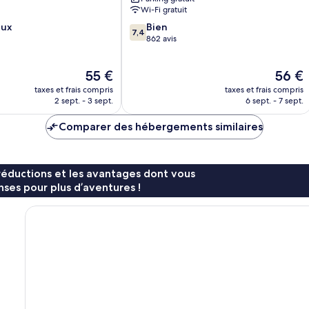
Wi-Fi gratuit
7.4
eux
Bien
7,4
sur
862 avis
10,
Bien,
Le
Le
55 €
56 €
862 avis
nouveau
nouvea
taxes et frais compris
taxes et frais compris
prix
prix
2 sept. - 3 sept.
6 sept. - 7 sept.
est
est
de
de
Comparer des hébergements similaires
55 €
56 €
réductions et les avantages dont vous
ses pour plus d’aventures !