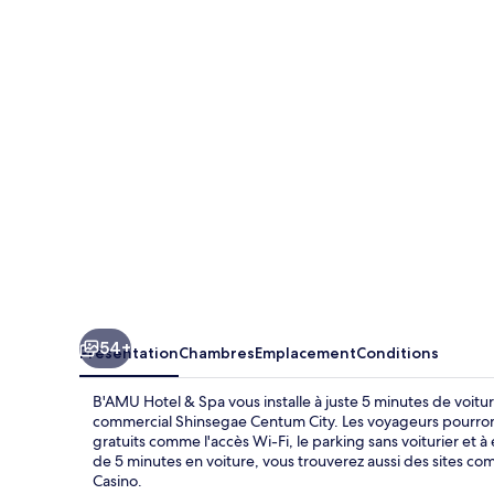
Hotel
&
Spa
54+
Présentation
Chambres
Emplacement
Conditions
B'AMU Hotel & Spa vous installe à juste 5 minutes de voit
commercial Shinsegae Centum City. Les voyageurs pourront 
gratuits comme l'accès Wi-Fi, le parking sans voiturier et 
de 5 minutes en voiture, vous trouverez aussi des sites c
Casino.