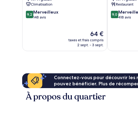
gu
gu
Climatisation
Restaurant
9.2
9.0
Merveilleux
Merveill
9,2
9,0
sur
sur
148 avis
418 avis
10,
10,
Merveilleux,
Merveilleux,
Le
64 €
148 avis
418 avis
nouveau
taxes et frais compris
prix
2 sept. - 3 sept.
est
de
64 €
Connectez-vous pour découvrir les 
pouvez bénéficier. Plus de récompen
À propos du quartier