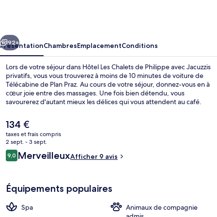
Les
Chalets
de
cédent
Suivant
Philippe
92+
Présentation
Chambres
Emplacement
Conditions
avec
Lors de votre séjour dans Hôtel Les Chalets de Philippe avec Jacuzzis
Jacuzzis
privatifs, vous vous trouverez à moins de 10 minutes de voiture de
Télécabine de Plan Praz. Au cours de votre séjour, donnez-vous en à
privatifs
cœur joie entre des massages. Une fois bien détendu, vous
savourerez d'autant mieux les délices qui vous attendent au café.
Parmi les autres petits avantages de cet hébergement figurent 8
bains à remous, un sauna et une terrasse.
Le
134 €
prix
taxes et frais compris
actuel
2 sept. - 3 sept.
Vue depuis l’hébergement
est
Avis
Merveilleux
9,0
Afficher 9 avis
de
9,0 sur 10
voyageurs
134 €.
Équipements populaires
Spa
Animaux de compagnie
admis