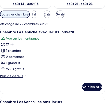
août 14 - août 16
août 21 - août 23
Filtres
Toutes les chambres
1 lit
2 lits
3+ lits
disponibles
pour
Affichage de 22 chambres sur 22
les
Afficher
Une chambre confortable avec un lit e
5
Chambre La Cabuche avec Jacuzzi privatif
chambres
toutes
Vue sur les montagnes
les
17 m²
photos
pour
1 chambre
ce
2 personnes
type
1 grand lit
de
Wi-Fi gratuit
chambre :
Plus
Plus de détails
Chambre
de
La
détails
Voir les prix
Cabuche
sur
le
avec
type
Afficher
Une chambre à coucher de style cabane 
Jacuzzi
3
de
Chambre Les Sonnailles sans Jacuzzi
toutes
privatif