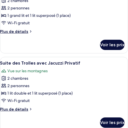
pour
2 chambres
à
Jacuzzi
ce
Privatif
vis
2 personnes
avec
type
1 grand lit et 1 lit superposé (1 place)
vis
de
Wi-Fi gratuit
à
chambre :
vis
Plus
Plus de détails
Suite
de
à
détails
Voir les prix
la
sur
le
Vierge
type
Afficher
Une pièce rustique en bois, avec un li
avec
5
de
Suite des Trolles avec Jacuzzi Privatif
toutes
Jacuzzi
chambre
Vue sur les montagnes
Suite
les
Privatif
à
2 chambres
photos
avec
la
pour
vis
2 personnes
Vierge
ce
à
avec
1 lit double et 1 lit superposé (1 place)
Jacuzzi
type
vis
Wi-Fi gratuit
Privatif
de
avec
Plus
Plus de détails
chambre :
vis
de
Suite
à
détails
Voir les prix
vis
sur
des