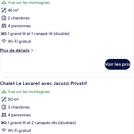
Vue sur les montagnes
Chalet
les
Les
46 m²
photos
Clarines
pour
2 chambres
avec
ce
Jacuzzi
4 personnes
Privatif
type
1 grand lit et 1 canapé-lit (double)
de
Wi-Fi gratuit
chambre :
Plus
Plus de détails
Chalet
de
Les
détails
Voir les prix
Barattes
sur
le
avec
type
Afficher
Une cabane en bois dotée d’un balcon, 
Jacuzzi
6
de
Chalet Le Lavaret avec Jacuzzi Privatif
toutes
Privatif
chambre
Vue sur les montagnes
Chalet
les
Les
50 m²
photos
Barattes
pour
3 chambres
avec
ce
Jacuzzi
4 personnes
Privatif
type
1 grand lit et 2 canapés-lits (doubles)
de
Wi-Fi gratuit