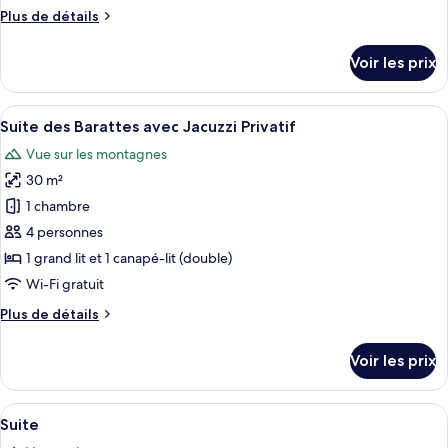
chambre :
Plus
Plus de détails
Suite
de
Club
détails
Voir les prix
sur
le
type
Afficher
Une chambre confortable, aménagée dan
7
de
Suite des Barattes avec Jacuzzi Privatif
toutes
chambre
Vue sur les montagnes
Suite
les
Club
30 m²
photos
pour
1 chambre
ce
4 personnes
type
1 grand lit et 1 canapé-lit (double)
de
Wi-Fi gratuit
chambre :
Plus
Plus de détails
Suite
de
des
détails
Voir les prix
Barattes
sur
le
avec
type
Afficher
Une chambre dans une cabane en bois, a
Jacuzzi
6
de
Suite
toutes
Privatif
chambre