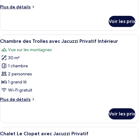
chambre :
Plus
Plus de détails
Chambre
de
du
détails
Voir les prix
Lavaret
sur
le
avec
type
Afficher
Une chambre traditionnelle avec un pla
Jacuzzi
5
de
Chambre des Trolles avec Jacuzzi Privatif Intérieur
toutes
Privatif
chambre
Vue sur les montagnes
Chambre
les
du
30 m²
photos
Lavaret
pour
1 chambre
avec
ce
Jacuzzi
2 personnes
Privatif
type
1 grand lit
de
Wi-Fi gratuit
chambre :
Plus
Plus de détails
Chambre
de
des
détails
Voir les prix
Trolles
sur
le
avec
type
Afficher
Une chambre dans une cabane en bois, av
Jacuzzi
5
de
Chalet Le Clopet avec Jacuzzi Privatif
toutes
Privatif
chambre