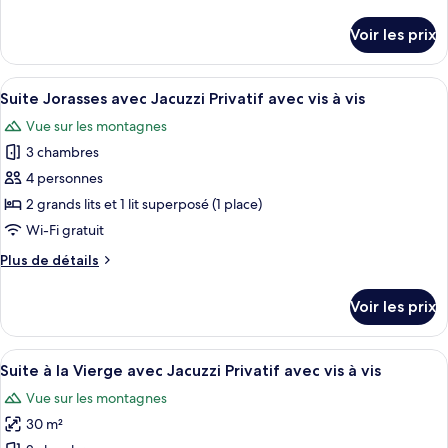
de
Suite
détails
Voir les prix
sur
du
le
Lavaret
type
Afficher
Une chambre à coucher en bois, avec un
avec
4
de
Suite Jorasses avec Jacuzzi Privatif avec vis à vis
toutes
Jacuzzi
chambre
Vue sur les montagnes
Suite
les
Privatif
du
3 chambres
photos
Lavaret
pour
4 personnes
avec
ce
Jacuzzi
2 grands lits et 1 lit superposé (1 place)
Privatif
type
Wi-Fi gratuit
de
Plus
Plus de détails
chambre :
de
Suite
détails
Voir les prix
sur
Jorasses
le
avec
type
Afficher
Une chambre à coucher en bois, avec un
Jacuzzi
3
de
Suite à la Vierge avec Jacuzzi Privatif avec vis à vis
toutes
Privatif
chambre
Vue sur les montagnes
Suite
les
avec
Jorasses
30 m²
photos
vis
avec