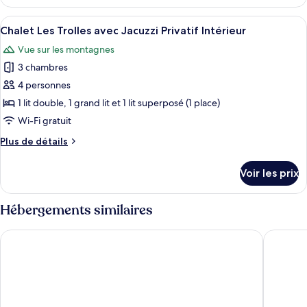
le
Trolles
type
Afficher
Une cabane en bois dotée d’un balcon,
avec
9
de
Chalet Les Trolles avec Jacuzzi Privatif Intérieur
toutes
Jacuzzi
chambre
Vue sur les montagnes
Suite
les
Privatif
des
3 chambres
photos
Trolles
pour
4 personnes
avec
ce
Jacuzzi
1 lit double, 1 grand lit et 1 lit superposé (1 place)
Privatif
type
Wi-Fi gratuit
de
Plus
Plus de détails
chambre :
de
Chalet
détails
Voir les prix
sur
Les
le
Trolles
type
Hébergements similaires
avec
de
Jacuzzi
chambre
La Folie Douce Hôtel Chamonix
Lykke Hô
Chalet
Privatif
Les
Intérieur
Trolles
avec
Jacuzzi
Privatif