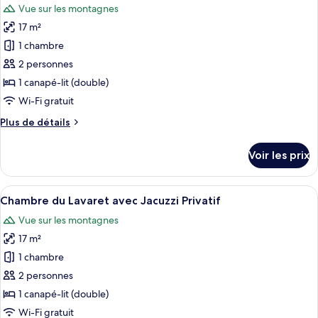
Vue sur les montagnes
Chambre
les
des
17 m²
photos
Barattes
pour
1 chambre
avec
ce
Jacuzzi
2 personnes
Privatif
type
1 canapé-lit (double)
de
Wi-Fi gratuit
chambre :
Plus
Plus de détails
Chambre
de
La
détails
Voir les prix
Batie
sur
le
avec
type
Afficher
L’intérieur d’un chalet rustique en bo
Jacuzzi
5
de
Chambre du Lavaret avec Jacuzzi Privatif
toutes
Privatif
chambre
Vue sur les montagnes
Chambre
les
La
17 m²
photos
Batie
pour
1 chambre
avec
ce
Jacuzzi
2 personnes
Privatif
type
1 canapé-lit (double)
de
Wi-Fi gratuit