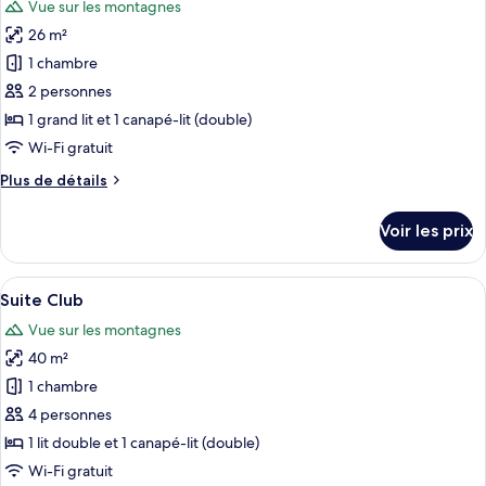
Vue sur les montagnes
Chalet
les
La
26 m²
photos
Batie
pour
1 chambre
avec
ce
Jacuzzi
2 personnes
privatif
type
1 grand lit et 1 canapé-lit (double)
de
Wi-Fi gratuit
chambre :
Plus
Plus de détails
Suite
de
Baroque
détails
Voir les prix
avec
sur
le
Jacuzzi
type
Afficher
Un espace de repas extérieur en bois,
Privatif
6
de
Suite Club
toutes
chambre
Vue sur les montagnes
Suite
les
Baroque
40 m²
photos
avec
pour
1 chambre
Jacuzzi
ce
Privatif
4 personnes
type
1 lit double et 1 canapé-lit (double)
de
Wi-Fi gratuit