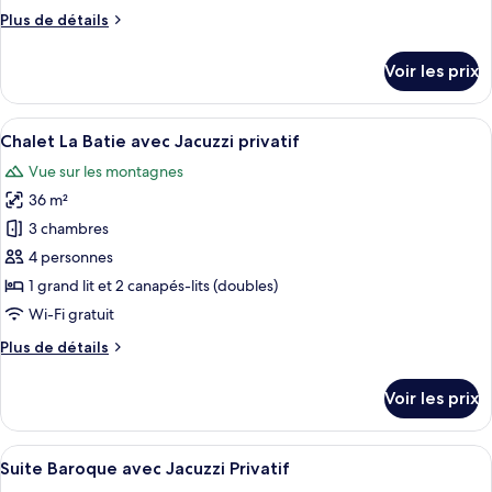
chambre :
Plus
Plus de détails
Chalet
de
Le
détails
Voir les prix
Lavaret
sur
le
avec
type
Afficher
Une cabane en rondins de bois dotée d
Jacuzzi
6
de
Chalet La Batie avec Jacuzzi privatif
toutes
Privatif
chambre
Vue sur les montagnes
Chalet
les
Le
36 m²
photos
Lavaret
pour
3 chambres
avec
ce
Jacuzzi
4 personnes
Privatif
type
1 grand lit et 2 canapés-lits (doubles)
de
Wi-Fi gratuit
chambre :
Plus
Plus de détails
Chalet
de
La
détails
Voir les prix
Batie
sur
le
avec
type
Afficher
Une cabane en bois rustique, dotée d’
Jacuzzi
6
de
Suite Baroque avec Jacuzzi Privatif
toutes
privatif
chambre