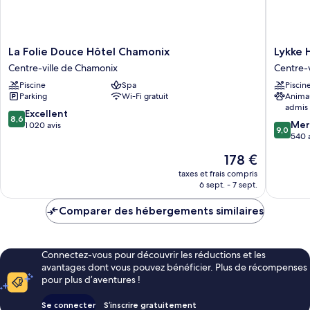
Intérieur
La
Lykke
La Folie Douce Hôtel Chamonix
Lykke 
Folie
Hôtel
Centre-ville de Chamonix
Centre-
Douce
&
Piscine
Spa
Piscin
Hôtel
Spa
Parking
Wi-Fi gratuit
Anima
Chamonix
Chamon
admis
Centre-
Centre-
8.6
Excellent
8,6
9.0
ville
ville
Mer
sur
1 020 avis
9,0
sur
de
de
540 
10,
10,
Chamonix
Chamon
Excellent,
Le
178 €
Merveill
1 020 avis
nouveau
540 avis
taxes et frais compris
prix
6 sept. - 7 sept.
est
de
Comparer des hébergements similaires
178 €
Connectez-vous pour découvrir les réductions et les
avantages dont vous pouvez bénéficier. Plus de récompenses
pour plus d’aventures !
Se connecter
S’inscrire gratuitement