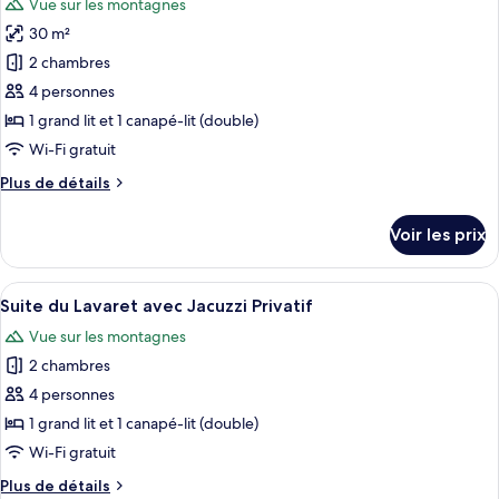
Vue sur les montagnes
Suite
les
des
30 m²
photos
Barattes
pour
2 chambres
avec
ce
Jacuzzi
4 personnes
Privatif
type
1 grand lit et 1 canapé-lit (double)
de
Wi-Fi gratuit
chambre :
Plus
Plus de détails
Suite
de
détails
Voir les prix
sur
le
type
Afficher
Une chambre à coucher dans une cabane
5
de
Suite du Lavaret avec Jacuzzi Privatif
toutes
chambre
Vue sur les montagnes
Suite
les
2 chambres
photos
pour
4 personnes
ce
1 grand lit et 1 canapé-lit (double)
type
Wi-Fi gratuit
de
Plus
Plus de détails
chambre :