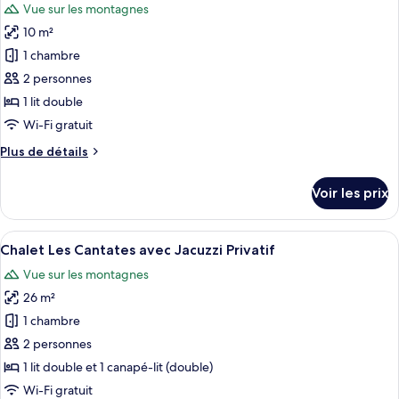
Vue sur les montagnes
Chambre
les
Intérieur
des
10 m²
photos
Trolles
pour
1 chambre
avec
ce
Jacuzzi
2 personnes
Privatif
type
1 lit double
Intérieur
de
Wi-Fi gratuit
chambre :
Plus
Plus de détails
Chalet
de
Le
détails
Voir les prix
Clopet
sur
le
avec
type
Afficher
Une cabane en bois rustique, posée s
Jacuzzi
4
de
Chalet Les Cantates avec Jacuzzi Privatif
toutes
Privatif
chambre
Vue sur les montagnes
Chalet
les
Le
26 m²
photos
Clopet
pour
1 chambre
avec
ce
Jacuzzi
2 personnes
Privatif
type
1 lit double et 1 canapé-lit (double)
de
Wi-Fi gratuit