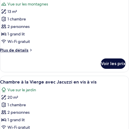
chambre
Vue sur les montagnes
Chambre
les
La
13 m²
photos
Cabuche
pour
1 chambre
avec
ce
Jacuzzi
2 personnes
privatif
type
1 grand lit
de
Wi-Fi gratuit
chambre :
Plus
Plus de détails
Chambre
de
Les
détails
Voir les prix
Sonnailles
sur
le
sans
type
Afficher
Une chambre à coucher en bois, avec un
Jacuzzi
2
de
Chambre à la Vierge avec Jacuzzi en vis à vis
toutes
chambre
Vue sur le jardin
Chambre
les
Les
20 m²
photos
Sonnailles
pour
1 chambre
sans
ce
Jacuzzi
2 personnes
type
1 grand lit
de
Wi-Fi gratuit