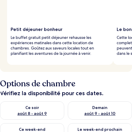
Petit déjeuner bonheur
Le bon
Le buffet gratuit petit déjeuner rehausse les
Cette lo
expériences matinales dans cette location de
complet
chambres. Goûtez aux saveurs locales tout en
peuvent 
planifiant les aventures de la journée à venir.
dans le
Options de chambre
Vérifiez la disponibilité pour ces dates.
Vérifier la disponibilité pour ce soir août 8 - août 9
Vérifier la disponibilité pour 
Ce soir
Demain
août 8 - août 9
août 9 - août 10
Vérifier la disponibilité pour ce week-end août 14 - août 16
Vérifier la disponibilité pour
Ce week-end
Le week-end prochain