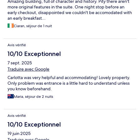
Amazing building, full of character and history. Pity there aren't
more original features in the suite. One night stop before an
early checkout, disappointed we couldn't be accomodated with
an early breakfast...
Ciaran, séjour de 1 nuit
Avis vérifié
10/10 Exceptionnel
7 sept. 2025
Traduire avec Google
Carlotta was very helpful and accommodating! Lovely property.
Only problem was entrance is a little hard to understand unless
you know beforehand.
Maria, séjour de 2 nuits
Avis vérifié
10/10 Exceptionnel
19 juin 2025
Traduire avec Google