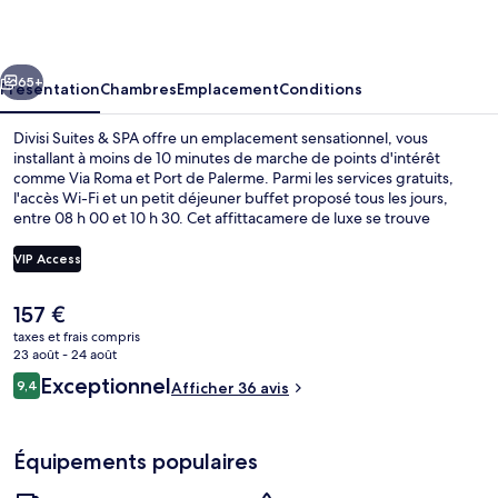
&
SPA
cédent
Suivant
65+
Présentation
Chambres
Emplacement
Conditions
Divisi Suites & SPA offre un emplacement sensationnel, vous
installant à moins de 10 minutes de marche de points d'intérêt
comme Via Roma et Port de Palerme. Parmi les services gratuits,
l'accès Wi-Fi et un petit déjeuner buffet proposé tous les jours,
entre 08 h 00 et 10 h 30. Cet affittacamere de luxe se trouve
également à moins de 15 minutes à pied de Quattro Canti et de
Cathédrale de Palerme.
VIP Access
Le
157 €
Sauna, bain à remous, hammam
prix
taxes et frais compris
actuel
23 août - 24 août
est
Avis
Exceptionnel
9,4
Afficher 36 avis
de
9,4 sur 10
voyageurs
157 €.
Équipements populaires