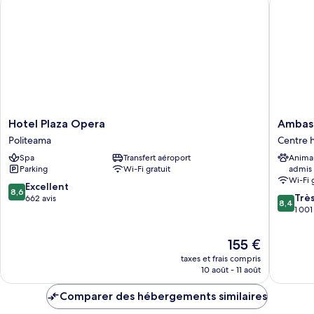
Suite
Premium
Hotel
Ambasci
Hotel Plaza Opera
Ambasc
Plaza
Hotel
Politeama
Centre 
Opera
Centre
Spa
Transfert aéroport
Anima
Politeama
historiq
Parking
Wi-Fi gratuit
admis
de
Wi-Fi 
Palerme
8.6
Excellent
8,6
8.4
Trè
sur
662 avis
8,4
sur
1 001
10,
10,
Excellent,
Très
662 avis
Le
155 €
bien,
nouveau
taxes et frais compris
1 001 avi
prix
10 août - 11 août
est
de
Comparer des hébergements similaires
155 €