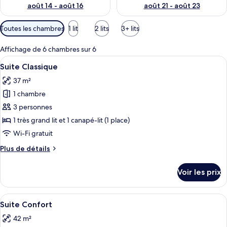
août 14 - août 16
août 21 - août 23
Filtres
Toutes les chambres
1 lit
2 lits
3+ lits
disponibles
pour
Affichage de 6 chambres sur 6
les
Afficher
Une chambre d’hôtel avec un lit, un b
7
Suite Classique
chambres
toutes
37 m²
les
1 chambre
photos
pour
3 personnes
ce
1 très grand lit et 1 canapé-lit (1 place)
type
Wi-Fi gratuit
de
Plus
Plus de détails
chambre :
de
Suite
détails
Voir les prix
sur
Classique
le
type
Afficher
Une chambre d’hôtel avec un lit, un bu
7
de
Suite Confort
toutes
chambre
42 m²
Suite
les