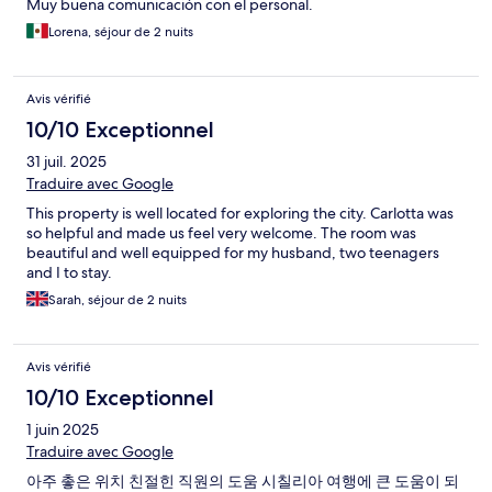
Muy buena comunicación con el personal.
Lorena, séjour de 2 nuits
Avis vérifié
10/10 Exceptionnel
31 juil. 2025
Traduire avec Google
This property is well located for exploring the city. Carlotta was
so helpful and made us feel very welcome. The room was
beautiful and well equipped for my husband, two teenagers
and I to stay.
Sarah, séjour de 2 nuits
Avis vérifié
10/10 Exceptionnel
1 juin 2025
Traduire avec Google
아주 촣은 위치 친절힌 직원의 도움 시칠리아 여행에 큰 도움이 되