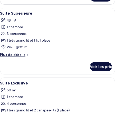
le
type
Afficher
Une chambre à coucher avec un grand 
7
de
Suite Supérieure
toutes
chambre
48 m²
Suite
les
Deluxe
1 chambre
photos
pour
3 personnes
ce
1 très grand lit et 1 lit 1 place
type
Wi-Fi gratuit
de
Plus
Plus de détails
chambre :
de
Suite
détails
Voir les prix
sur
Supérieure
le
type
Afficher
Un lit bien fait, avec du linge de lit 
6
de
Suite Exclusive
toutes
chambre
50 m²
Suite
les
Supérieure
1 chambre
photos
pour
4 personnes
ce
1 très grand lit et 2 canapés-lits (1 place)