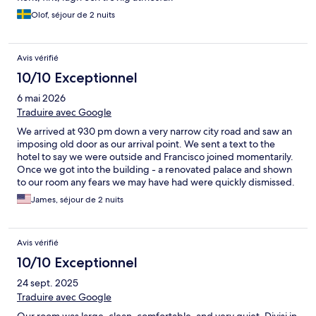
Olof, séjour de 2 nuits
Avis vérifié
10/10 Exceptionnel
6 mai 2026
Traduire avec Google
We arrived at 930 pm down a very narrow city road and saw an
imposing old door as our arrival point. We sent a text to the
hotel to say we were outside and Francisco joined momentarily.
Once we got into the building - a renovated palace and shown
to our room any fears we may have had were quickly dismissed.
The room was spacious and the bathroom and shower were
James, séjour de 2 nuits
magnificent Francisco and Giorgio were great hosts
Avis vérifié
10/10 Exceptionnel
24 sept. 2025
Traduire avec Google
Our room was large, clean, comfortable, and very quiet. Divisi in