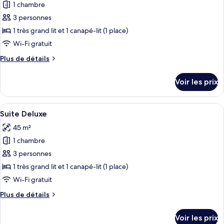
Classique
1 chambre
photos
pour
3 personnes
ce
1 très grand lit et 1 canapé-lit (1 place)
type
Wi-Fi gratuit
de
Plus
Plus de détails
chambre :
de
Suite
détails
Voir les prix
sur
Confort
le
type
Afficher
Une chambre à coucher moderne avec un 
7
de
Suite Deluxe
toutes
chambre
45 m²
Suite
les
Confort
1 chambre
photos
pour
3 personnes
ce
1 très grand lit et 1 canapé-lit (1 place)
type
Wi-Fi gratuit
de
Plus
Plus de détails
chambre :
de
Suite
détails
Voir les prix
sur
Deluxe