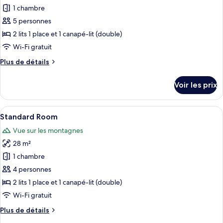
pour
1 chambre
ce
5 personnes
type
2 lits 1 place et 1 canapé-lit (double)
de
Wi-Fi gratuit
chambre :
Plus
Plus de détails
Chambre
de
Familiale,
détails
Voir les prix
vue
sur
le
lac
type
Afficher
Une chambre d’hôtel avec un lit, une ch
5
de
Standard Room
toutes
chambre
Vue sur les montagnes
Chambre
les
Familiale,
28 m²
photos
vue
pour
1 chambre
lac
ce
4 personnes
type
2 lits 1 place et 1 canapé-lit (double)
de
Wi-Fi gratuit
chambre :
Plus
Plus de détails
Standard
de