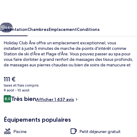
Club
Åre
cédent
Suivant
64+
Présentation
Chambres
Emplacement
Conditions
Holiday Club Åre offre un emplacement exceptionnel, vous
installant à juste 5 minutes de marche de points d'intérêt comme
Station de ski d'Åre et Plage d'Åre. Vous pouvez passer au spa pour
vous faire dorloter à grand renfort de massages des tissus profonds,
de massages aux pierres chaudes ou bien de soins de manucure et
pédicure. Pour le plaisir des papilles, l'établissement Eatery Åre, un
des 2 restaurants, sert des spécialités Cuisine locale et internationale
Le
111 €
et est ouvert pour le petit déjeuner, le déjeuner et le dîner. Parmi les
prix
taxes et frais compris
autres petits avantages de cet hébergement figurent 5 piscines
actuel
9 août - 10 août
couvertes, une piscine extérieure et un bar / salon. Les autres
5 piscines couvertes, piscine extérieur
est
Avis
voyageurs ne disent que du bien en ce qui concerne le personnel
Très bien
8,0
Afficher 1 437 avis
de
8,0 sur 10
attentionné.
voyageurs
111 €.
Équipements populaires
Piscine
Petit déjeuner gratuit