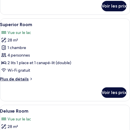
Room
détails
Voir les prix
sur
le
type
Afficher
Une chambre d’hôtel avec un lit, une ch
7
de
Superior Room
toutes
chambre
Vue sur le lac
Standard
les
Room
28 m²
photos
pour
1 chambre
ce
4 personnes
type
2 lits 1 place et 1 canapé-lit (double)
de
Wi-Fi gratuit
chambre :
Plus
Plus de détails
Superior
de
Room
détails
Voir les prix
sur
le
type
Afficher
Une chambre moderne avec un grand lit,
8
de
Deluxe Room
toutes
chambre
Vue sur le lac
Superior
les
Room
28 m²
photos