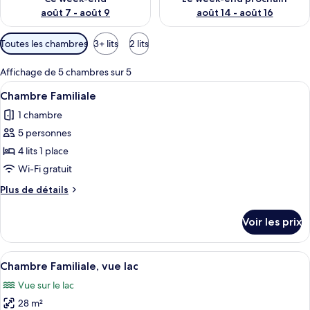
août 7 - août 9
août 14 - août 16
Filtres
Toutes les chambres
3+ lits
2 lits
disponibles
pour
Affichage de 5 chambres sur 5
les
Afficher
Une chambre d’hôtel avec un mur lambri
2
Chambre Familiale
chambres
toutes
1 chambre
les
5 personnes
photos
pour
4 lits 1 place
ce
Wi-Fi gratuit
type
Plus
Plus de détails
de
de
chambre :
détails
Voir les prix
sur
Chambre
le
Familiale
type
Afficher
Une chambre d’hôtel avec un grand lit
2
de
Chambre Familiale, vue lac
toutes
chambre
Vue sur le lac
Chambre
les
Familiale
28 m²
photos