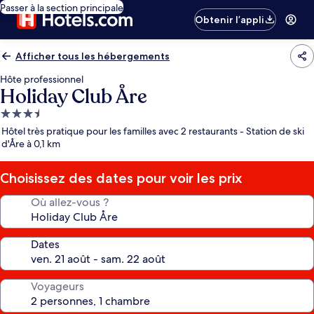
Passer à la section principale
Obtenir l’appli
Afficher tous les hébergements
Hôte professionnel
Holiday Club Åre
Hébergement
3.5 étoiles
Hôtel très pratique pour les familles avec 2 restaurants - Station de ski
d'Åre à 0,1 km
Choisissez des dates pour voir les prix
Où allez-vous ?
Dates
Voyageurs