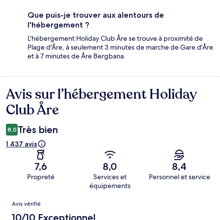
Que puis-je trouver aux alentours de
l'hébergement ?
L'hébergement Holiday Club Åre se trouve à proximité de
Plage d'Åre, à seulement 3 minutes de marche de Gare d'Åre
et à 7 minutes de Åre Bergbana.
Avis sur l’hébergement Holiday
Avis
Club Åre
Très bien
8,0
1 437 avis
7,6
8,0
8,4
Propreté
Services et
Personnel et service
équipements
Avis
Avis vérifié
10/10 Exceptionnel