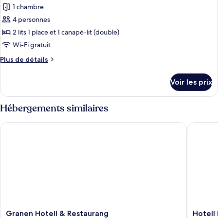
pour
1 chambre
ce
4 personnes
type
2 lits 1 place et 1 canapé-lit (double)
de
Wi-Fi gratuit
chambre :
Plus
Plus de détails
Deluxe
de
Room
détails
Voir les prix
sur
le
type
Hébergements similaires
de
chambre
Granen Hotell & Restaurang
Hotell F
Deluxe
Room
Granen
Hotell
Granen Hotell & Restaurang
Hotell