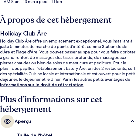
VM 8:an
- 13 min à pied
- 1.1 km
À propos de cet hébergement
Holiday Club Åre
Holiday Club Åre offre un emplacement exceptionnel, vous installant à
juste 5 minutes de marche de points d'intérêt comme Station de ski
d'Åre et Plage d'Åre. Vous pouvez passer au spa pour vous faire dorloter
à grand renfort de massages des tissus profonds, de massages aux
pierres chaudes ou bien de soins de manucure et pédicure. Pour le
plaisir des papilles, l'établissement Eatery Åre, un des 2 restaurants, sert
des spécialités Cuisine locale et internationale et est ouvert pour le petit
déjeuner, le déjeuner et le dîner. Parmi les autres petits avantages de
cet hébergement figurent 5 piscines couvertes, une piscine extérieure
Informations sur le droit de rétractation
et un bar / salon. Les autres voyageurs ne disent que du bien en ce qui
concerne le personnel attentionné.
Plus d’informations sur cet
hébergement
Aperçu
Taille de l'hôtel