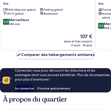
Hotell
Fjällgår
Are
Are
&
Åre
Petit déjeuner gratuit
Parking gratuit
Piscin
Restaurang
Are
Wi-Fi gratuit
Restaurant
Anima
Are
admis
9.2
Merveilleux
9,2
9.0
Mer
sur
688 avis
9,0
sur
868 a
10,
10,
Merveilleux,
Le
107 €
Merveill
688 avis
nouveau
868 avis
taxes et frais compris
prix
17 août - 18 août
est
de
Comparer des hébergements similaires
107 €
Connectez-vous pour découvrir les réductions et les
avantages dont vous pouvez bénéficier. Plus de récompenses
pour plus d’aventures !
Se connecter
S’inscrire gratuitement
À propos du quartier