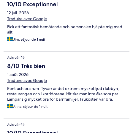
10/10 Exceptionnel
12 juil. 2026
Traduire avec Google
Fick ett fantastisk bemötande och personalen hjälpte mig med
allt
Jim, séjour de 1 nuit
Avis vérifié
8/10 Très bien
1 août 2026
Traduire avec Google
Rent och bra rum. Tyvärr är det extremt mycket ljud i lobbyn,
restaurangen och i korridorena. Hit ska man inte åka som par.
Lämpar sig mycket bra för barnfamiljer. Frukosten var bra.
Anna, séjour de 1 nuit
Avis vérifié