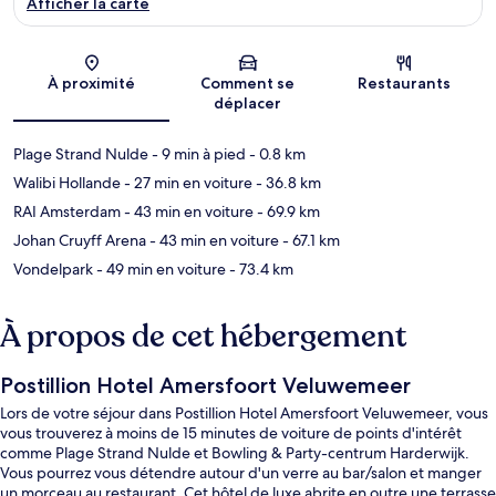
Afficher la carte
Carte
À proximité
Comment se
Restaurants
déplacer
Plage Strand Nulde
- 9 min à pied
- 0.8 km
Walibi Hollande
- 27 min en voiture
- 36.8 km
RAI Amsterdam
- 43 min en voiture
- 69.9 km
Johan Cruyff Arena
- 43 min en voiture
- 67.1 km
Vondelpark
- 49 min en voiture
- 73.4 km
À propos de cet hébergement
Postillion Hotel Amersfoort Veluwemeer
Lors de votre séjour dans Postillion Hotel Amersfoort Veluwemeer, vous
vous trouverez à moins de 15 minutes de voiture de points d'intérêt
comme Plage Strand Nulde et Bowling & Party-centrum Harderwijk.
Vous pourrez vous détendre autour d'un verre au bar/salon et manger
un morceau au restaurant. Cet hôtel de luxe abrite en outre une terrasse