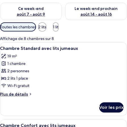
Vérifier la disponibilité pour ce week-end août 7 - août 9
Vérifier la disponibilité pour 
Ce week-end
Le week-end prochain
août 7 - août 9
août 14 - août 16
Filtres
Toutes les chambres
2 lits
1 lit
disponibles
pour
Affichage de 8 chambres sur 8
les
Afficher
Une chambre d’hôtel moderne dotée d’un
6
Chambre Standard avec lits jumeaux
chambres
toutes
19 m²
les
1 chambre
photos
pour
2 personnes
ce
2 lits 1 place
type
Wi-Fi gratuit
de
Plus
Plus de détails
chambre :
de
Chambre
détails
Voir les prix
sur
Standard
le
avec
type
Afficher
Une chambre d’hôtel avec un grand lit
lits
10
de
Chambre Confort avec lits jumeaux