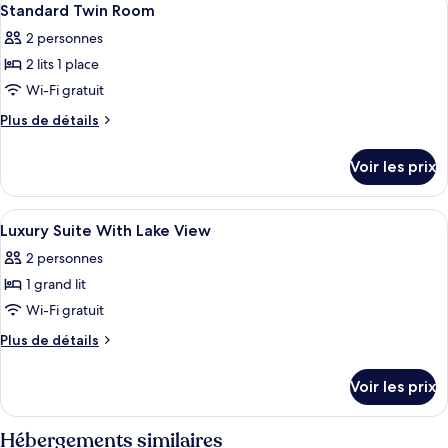
4
Twin
de
Standard Twin Room
toutes
chambre
Room
2 personnes
Comfort
les
Twin
2 lits 1 place
photos
Room
pour
Wi-Fi gratuit
ce
Plus
Plus de détails
type
de
détails
de
Voir les prix
sur
chambre :
le
Standard
type
Afficher
Une chambre d’hôtel moderne équipée d
9
Twin
de
Luxury Suite With Lake View
toutes
chambre
Room
2 personnes
Standard
les
Twin
1 grand lit
photos
Room
pour
Wi-Fi gratuit
ce
Plus
Plus de détails
type
de
détails
de
Voir les prix
sur
chambre :
le
Luxury
type
Hébergements similaires
de