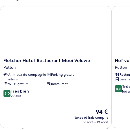
Suite
chambre
With
Fletcher Hotel-Restaurant Mooi Veluwe
Hof van 
Luxury
Lake
Suite
View
With
Lake
View
Fletcher
Hof
Fletcher Hotel-Restaurant Mooi Veluwe
Hof va
Hotel-
van
Putten
Putten
Restaurant
Putten
Animaux de compagnie
Parking gratuit
Restau
Mooi
Putten
admis
Laveri
Veluwe
Wi-Fi gratuit
Restaurant
Putten
8.2
Trè
8,2
8.0
Très bien
sur
166 a
8,0
sur
29 avis
10,
10,
Très
Très
bien,
Le
94 €
bien,
166 avis
nouveau
29 avis
taxes et frais compris
prix
9 août - 10 août
est