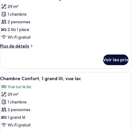
toutes
jumeaux
chambre
29 m²
Chambre
les
Standard
1 chambre
photos
avec
pour
2 personnes
lits
ce
jumeaux
2 lits 1 place
type
Wi-Fi gratuit
de
Plus
Plus de détails
chambre :
de
Chambre
détails
Voir les prix
sur
Confort
le
avec
type
Afficher
Une chambre d’hôtel avec deux lits, u
lits
8
de
Chambre Confort, 1 grand lit, vue lac
toutes
jumeaux
chambre
Vue sur le lac
Chambre
les
Confort
29 m²
photos
avec
pour
1 chambre
lits
ce
jumeaux
2 personnes
type
1 grand lit
de
Wi-Fi gratuit
chambre :