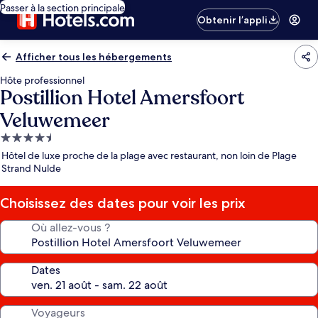
Passer à la section principale
Obtenir l’appli
Afficher tous les hébergements
Hôte professionnel
Postillion Hotel Amersfoort
Veluwemeer
Hébergement
4.5 étoiles
Hôtel de luxe proche de la plage avec restaurant, non loin de Plage
Strand Nulde
Choisissez des dates pour voir les prix
Où allez-vous ?
Dates
Voyageurs