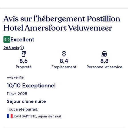
Avis sur l’hébergement Postillion
Avis
Hotel Amersfoort Veluwemeer
Excellent
8,6
268 avis
8,6
8,4
8,8
Propreté
Emplacement
Personnel et service
Avis
Avis vérifié
10/10 Exceptionnel
11 avr. 2025
Séjour d'une nuite
Tout a été parfait.
JEAN BAPTISTE, séjour de 1 nuit