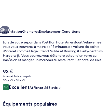
Postillion
Hotel
Amersfoort
Veluwemeer
cédent
Suivant
58+
Présentation
Chambres
Emplacement
Conditions
Lors de votre séjour dans Postillion Hotel Amersfoort Veluwemeer,
vous vous trouverez à moins de 15 minutes de voiture de points
d'intérêt comme Plage Strand Nulde et Bowling & Party-centrum
Harderwijk. Vous pourrez vous détendre autour d'un verre au
bar/salon et manger un morceau au restaurant. Cet hôtel de luxe
abrite en outre une terrasse et un jardin. Les autres voyageurs ne
disent que du bien en ce qui concerne le personnel attentionné.
Le
93 €
prix
taxes et frais compris
actuel
30 août - 31 août
Chambre Confort, 1 grand lit, vue lac 
est
Avis
Excellent
8,6
Afficher 268 avis
de
8,6 sur 10
voyageurs
93 €.
Équipements populaires