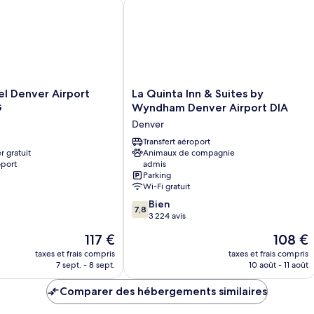
Denver Airport Area by IHG
La Quinta Inn & Suites by Wyndham D
La
l Denver Airport
La Quinta Inn & Suites by
Quinta
G
Wyndham Denver Airport DIA
Inn
Denver
&
Suites
Transfert aéroport
r gratuit
Animaux de compagnie
by
oport
admis
Wyndham
Parking
Denver
Wi-Fi gratuit
Airport
7.8
Bien
DIA
7,8
sur
3 224 avis
Denver
10,
Le
Le
117 €
108 €
Bien,
nouveau
nouveau
3 224 avis
taxes et frais compris
taxes et frais compris
prix
prix
7 sept. - 8 sept.
10 août - 11 août
est
est
de
de
Comparer des hébergements similaires
117 €
108 €