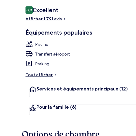
Avis
Excellent
8,8
8,8 sur 10
voyageurs
Afficher 1 791 avis
Télévision à 
Équipements populaires
Piscine
Transfert aéroport
Parking
Tout afficher
Services et équipements principaux
(12)
Pour la famille
(6)
Options de chambre