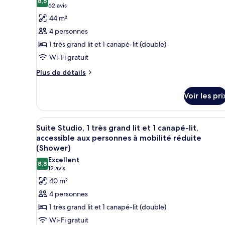
Accessible
les
8,6
8,6 sur 10
(62 avis)
62 avis
Roll
King
photos
in
44 m²
Studio
pour
Roll
Shower
4 personnes
ce
in
1 très grand lit et 1 canapé-lit (double)
Shower
type
Wi-Fi gratuit
de
chambre :
Plus
Plus de détails
de
Suite,
détails
1
Voir les pri
sur
chambre
le
type
Afficher
Une chambre d’hôtel moderne do
7
de
Suite Studio, 1 très grand lit et 1 canapé-lit,
toutes
chambre
accessible aux personnes à mobilité réduite
Suite,
les
(Shower)
1
photos
Excellent
chambre
8,8
pour
8,8 sur 10
(12 avis)
12 avis
ce
40 m²
type
4 personnes
de
1 très grand lit et 1 canapé-lit (double)
chambre :
Wi-Fi gratuit