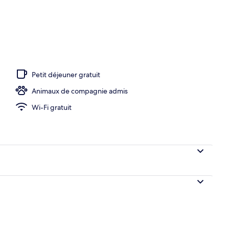
écran plat de 42 pouces avec chaînes par satellite
Petit déjeuner gratuit
Animaux de compagnie admis
Wi-Fi gratuit