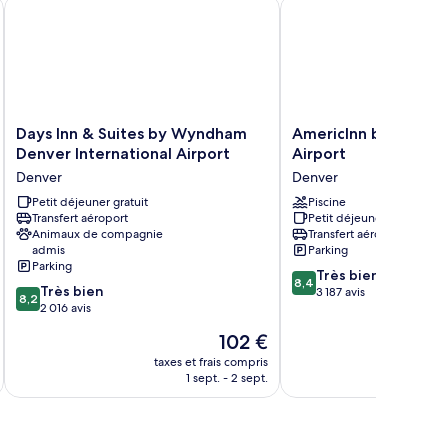
enver Airport DIA
Days Inn & Suites by Wyndham Denver International Airport
AmericInn by Wyndham
Days
AmericInn
Days Inn & Suites by Wyndham
AmericInn by Wynd
Inn
by
Denver International Airport
Airport
&
Wyndham
Denver
Denver
Suites
Denver
by
Petit déjeuner gratuit
Airport
Piscine
Transfert aéroport
Petit déjeuner gratuit
Wyndham
Denver
Animaux de compagnie
Transfert aéroport
Denver
admis
Parking
International
Parking
8.4
Airport
Très bien
8,4
8.2
Très bien
sur
Denver
3 187 avis
8,2
sur
2 016 avis
10,
10,
Très
Le
102 €
Très
bien,
nouveau
bien,
taxes et frais compris
tax
3 187 avis
prix
1 sept. - 2 sept.
2 016 avis
est
de
102 €