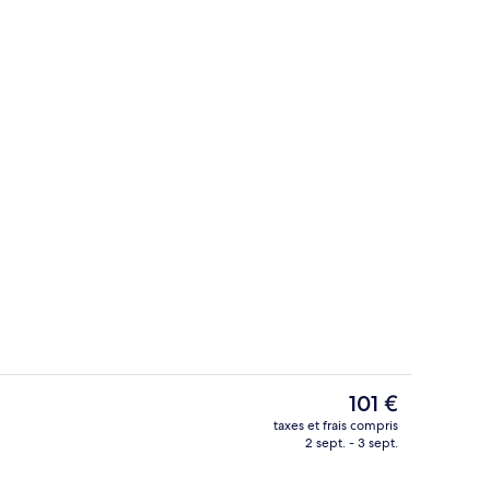
Restauration
Le
101 €
prix
taxes et frais compris
actuel
2 sept. - 3 sept.
Piscine couverte
est
de