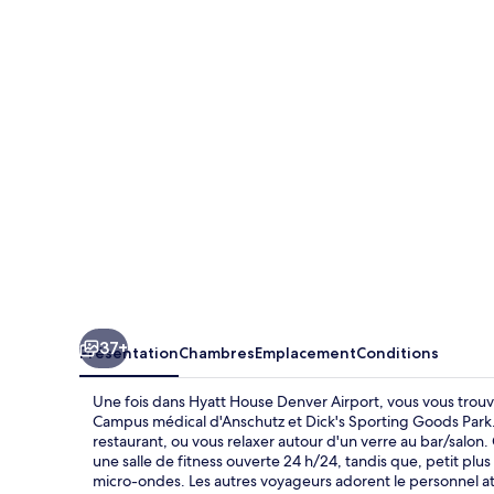
House
Denver
Airport
37+
Présentation
Chambres
Emplacement
Conditions
Une fois dans Hyatt House Denver Airport, vous vous trouv
Campus médical d'Anschutz et Dick's Sporting Goods Park. V
restaurant, ou vous relaxer autour d'un verre au bar/salon
une salle de fitness ouverte 24 h/24, tandis que, petit plu
micro-ondes. Les autres voyageurs adorent le personnel a