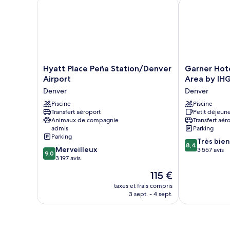
Hyatt Place Peña Station/Denver Airport
Garner Hotel 
(Shower)
Standard,
cuisine
Hyatt
Garner
Hyatt Place Peña Station/Denver
Garner Hote
Place
Hotel
Airport
Area by IH
Peña
Denver
Denver
Denver
Station/Denver
Airport
Airport
Piscine
Area
Piscine
Transfert aéroport
Petit déjeune
Denver
by
Animaux de compagnie
Transfert aér
IHG
admis
Parking
Denver
Parking
8.4
Très bien
8,4
9.0
Merveilleux
sur
3 557 avis
9,0
sur
3 197 avis
10,
10,
Très
Le
115 €
Merveilleux,
bien,
nouveau
3 197 avis
taxes et frais compris
3 557 avis
prix
3 sept. - 4 sept.
est
de
115 €