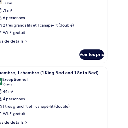
ng
s
6
7,6 sur 10
(10 avis)
10 avis
udio
hotos
71 m²
ite
our
6 personnes
e
2 très grands lits et 1 canapé-lit (double)
ype
Wi-Fi gratuit
e
hambre :
us
us de détails
e
ite,
tails
Voir les prix
r
hambres
pe
t.
t, un bureau avec une chaise, une télévision, une fenêtre donnant sur un b
fficher
Une chambre d’hôtel avec un grand lit, une t
8
e
ambre, 1 chambre (1 King Bed and 1 Sofa Bed)
outes
hambre
Exceptionnel
ite,
s
8
9,8 sur 10
(16 avis)
16 avis
hotos
44 m²
ambres
our
4 personnes
e
1 très grand lit et 1 canapé-lit (double)
ype
Wi-Fi gratuit
e
hambre :
us
us de détails
e