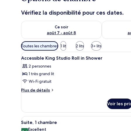
Vérifiez la disponibilité pour ces dates.
Vérifier la disponibilité pour ce soir août 7 - août 8
Vérifier la di
Ce soir
août 7 - août 8
a
Filtres
Toutes les chambres
1 lit
2 lits
3+ lits
disponibles
Afficher
Une chambre d’hôtel avec un l
pour
10
Accessible King Studio Roll in Shower
toutes
les
2 personnes
les
chambres
1 très grand lit
photos
pour
Wi-Fi gratuit
ce
Plus
Plus de détails
type
de
détails
de
Voir les pri
sur
chambre :
le
Accessible
type
Afficher
Une chambre d’hôtel moderne d
10
King
de
Suite, 1 chambre
toutes
chambre
Studio
Excellent