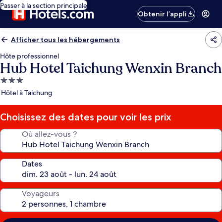
Passer à la section principale
Obtenir l’appli
Afficher tous les hébergements
Hôte professionnel
Hub Hotel Taichung Wenxin Branch
Hébergement
3.0 étoiles
Hôtel à Taichung
Choisissez des dates pour voir les prix
Où allez-vous ?
Dates
Voyageurs