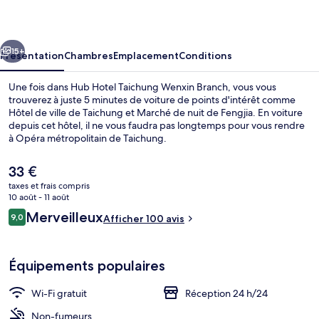
Taichung
Wenxin
cédent
Suivant
Branch
15+
Présentation
Chambres
Emplacement
Conditions
Une fois dans Hub Hotel Taichung Wenxin Branch, vous vous
trouverez à juste 5 minutes de voiture de points d'intérêt comme
Hôtel de ville de Taichung et Marché de nuit de Fengjia. En voiture
depuis cet hôtel, il ne vous faudra pas longtemps pour vous rendre
à Opéra métropolitain de Taichung.
Le
33 €
prix
taxes et frais compris
actuel
10 août - 11 août
Réception
est
Avis
Merveilleux
9,0
Afficher 100 avis
de
9,0 sur 10
voyageurs
33 €.
Équipements populaires
Wi-Fi gratuit
Réception 24 h/24
Non-fumeurs