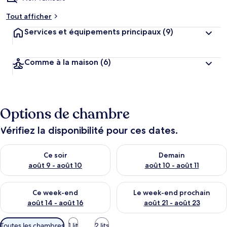
Tout afficher
Services et équipements principaux
(9)
Comme à la maison
(6)
Options de chambre
Vérifiez la disponibilité pour ces dates.
Vérifier la disponibilité pour ce soir août 9 - août 10
Vérifier la disponibilité pour 
Ce soir
Demain
août 9 - août 10
août 10 - août 11
Vérifier la disponibilité pour ce week-end août 14 - août 16
Vérifier la disponibilité pour
Ce week-end
Le week-end prochain
août 14 - août 16
août 21 - août 23
Filtres
Toutes les chambres
1 lit
2 lits