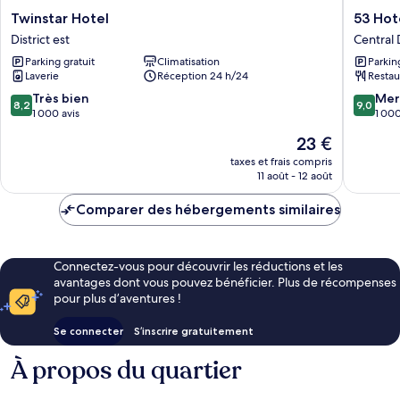
Twinstar
53
Twinstar Hotel
53 Hot
Hotel
Hotel
District est
Central D
District
Central
Parking gratuit
Climatisation
Parkin
est
District
Laverie
Réception 24 h/24
Restau
8.2
9.0
Très bien
Mer
8,2
9,0
sur
sur
1 000 avis
1 000
10,
10,
Le
23 €
Très
Merveill
nouveau
bien,
1 000 av
taxes et frais compris
prix
11 août - 12 août
1 000 avis
est
de
Comparer des hébergements similaires
23 €
Connectez-vous pour découvrir les réductions et les
avantages dont vous pouvez bénéficier. Plus de récompenses
pour plus d’aventures !
Se connecter
S’inscrire gratuitement
À propos du quartier