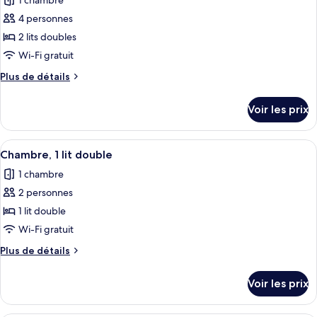
pour
1 chambre
vue
ce
ville
4 personnes
type
2 lits doubles
de
Wi-Fi gratuit
chambre :
Plus
Plus de détails
Chambre
de
Quadruple
détails
Voir les prix
Classique,
sur
le
vue
type
Afficher
Bureau, espace de travail pour ordina
ville
1
de
Chambre, 1 lit double
toutes
chambre
1 chambre
Chambre
les
Quadruple
2 personnes
photos
Classique,
pour
1 lit double
vue
ce
ville
Wi-Fi gratuit
type
Plus
Plus de détails
de
de
chambre :
détails
Voir les prix
sur
Chambre,
le
1
type