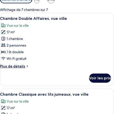
disponibles
pour
Affichage de 7 chambres sur 7
les
Afficher
Bureau, espace de travail pour ordina
3
Chambre Double Affaires, vue ville
chambres
toutes
Vue sur la ville
les
17 m²
photos
pour
1 chambre
ce
2 personnes
type
1 lit double
de
Wi-Fi gratuit
chambre :
Plus
Plus de détails
Chambre
de
Double
détails
Voir les prix
Affaires,
sur
le
vue
type
Afficher
Une chambre d’hôtel avec un grand lit,
ville
3
de
Chambre Classique avec lits jumeaux, vue ville
toutes
chambre
Vue sur la ville
Chambre
les
Double
17 m²
photos
Affaires,