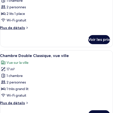
pour
1 chambre
vue
ce
ville
2 personnes
type
2 lits 1 place
de
Wi-Fi gratuit
chambre :
Plus
Plus de détails
Chambre
de
Classique
détails
Voir les prix
avec
sur
le
lits
type
Afficher
Bureau, espace de travail pour ordina
jumeaux,
4
de
Chambre Double Classique, vue ville
toutes
vue
chambre
Vue sur la ville
Chambre
les
ville
Classique
17 m²
photos
avec
pour
1 chambre
lits
ce
jumeaux,
2 personnes
vue
type
1 très grand lit
ville
de
Wi-Fi gratuit
chambre :
Plus
Plus de détails
Chambre
de
Double
détails