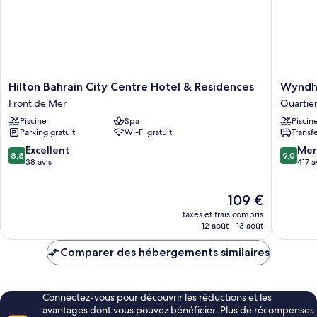
Hilton
Wyndh
Hilton Bahrain City Centre Hotel & Residences
Wyndh
Bahrain
Garden
Front de Mer
Quartier
City
Manam
Piscine
Spa
Piscin
Centre
Quartier
Parking gratuit
Wi-Fi gratuit
Transf
Hotel
Juffair
&
8.8
9.0
Excellent
Mer
8,8
9,0
Residences
sur
sur
38 avis
417 a
Front
10,
10,
de
Excellent,
Merveill
Le
109 €
Mer
38 avis
417 avis
nouveau
taxes et frais compris
prix
12 août - 13 août
est
de
Comparer des hébergements similaires
109 €
Connectez-vous pour découvrir les réductions et les
avantages dont vous pouvez bénéficier. Plus de récompenses