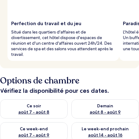
Perfection du travail et du jeu
Paradis
Situé dans les quartiers d'affaires et de
L'hôtel 
divertissement, cet hôtel dispose d'espaces de
Un buffe
réunion et d'un centre d'affaires ouvert 24h/24. Des
internat
services de spa et des salons vous attendent après le
une tou
travail.
Options de chambre
Vérifiez la disponibilité pour ces dates.
Vérifier la disponibilité pour ce soir août 7 - août 8
Vérifier la disponibilité pour 
Ce soir
Demain
août 7 - août 8
août 8 - août 9
Vérifier la disponibilité pour ce week-end août 7 - août 9
Vérifier la disponibilité pour 
Ce week-end
Le week-end prochain
août 7 - août 9
août 14 - août 16