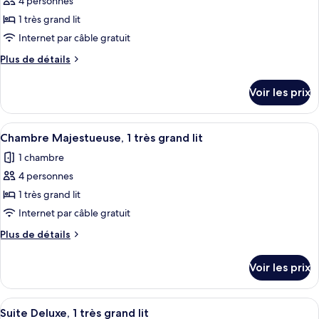
4 personnes
photos
place
2
pour
1 très grand lit
lits
ce
une
Internet par câble gratuit
place
type
Plus
Plus de détails
de
de
chambre :
détails
Voir les prix
sur
Chambre
le
Deluxe,
type
Afficher
Une chambre d’hôtel avec un grand lit, 
1
4
de
Chambre Majestueuse, 1 très grand lit
toutes
chambre
très
1 chambre
Chambre
les
grand
Deluxe,
4 personnes
photos
lit
1
pour
1 très grand lit
très
ce
grand
Internet par câble gratuit
lit
type
Plus
Plus de détails
de
de
chambre :
détails
Voir les prix
sur
Chambre
le
Majestueuse,
type
Afficher
Une chambre d’hôtel moderne dotée d’u
1
7
de
Suite Deluxe, 1 très grand lit