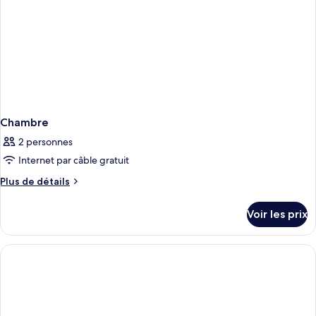
lits
une
place
Chambre
2 personnes
Internet par câble gratuit
Plus
Plus de détails
de
détails
Voir les prix
sur
le
type
de
chambre
Chambre