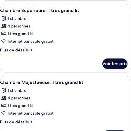
Deluxe,
type
Afficher
Une chambre d’hôtel avec un grand lit,
2
4
de
Chambre Supérieure, 1 très grand lit
toutes
chambre
lits
1 chambre
Chambre
les
une
Deluxe,
4 personnes
photos
place
2
pour
1 très grand lit
lits
ce
une
Internet par câble gratuit
place
type
Plus
Plus de détails
de
de
chambre :
détails
Voir les prix
sur
Chambre
le
Supérieure,
type
Afficher
Une chambre d’hôtel avec un grand lit, 
1
5
de
Chambre Majestueuse, 1 très grand lit
toutes
chambre
très
1 chambre
Chambre
les
grand
Supérieure,
4 personnes
photos
lit
1
pour
1 très grand lit
très
ce
grand
Internet par câble gratuit
lit
type
Plus
Plus de détails
de
de