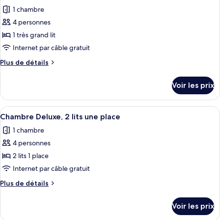
toutes
chambre
très
1 chambre
Chambre
les
grand
Majestueuse,
4 personnes
photos
lit
1
pour
1 très grand lit
très
ce
grand
Internet par câble gratuit
lit
type
Plus
Plus de détails
de
de
chambre :
détails
Voir les prix
sur
Suite
le
Deluxe,
type
Afficher
Une chambre d’hôtel avec deux lits, u
1
3
de
Chambre Deluxe, 2 lits une place
toutes
chambre
très
1 chambre
Suite
les
grand
Deluxe,
4 personnes
photos
lit
1
pour
2 lits 1 place
très
ce
grand
Internet par câble gratuit
lit
type
Plus
Plus de détails
de
de
chambre :
détails
Voir les prix
sur
Chambre
le