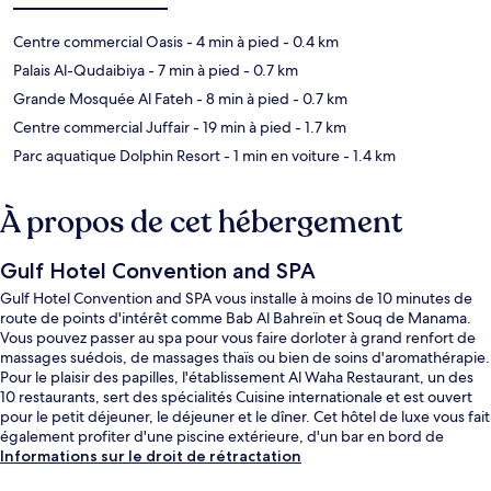
Centre commercial Oasis
- 4 min à pied
- 0.4 km
Palais Al-Qudaibiya
- 7 min à pied
- 0.7 km
Grande Mosquée Al Fateh
- 8 min à pied
- 0.7 km
Centre commercial Juffair
- 19 min à pied
- 1.7 km
Parc aquatique Dolphin Resort
- 1 min en voiture
- 1.4 km
À propos de cet hébergement
Gulf Hotel Convention and SPA
Gulf Hotel Convention and SPA vous installe à moins de 10 minutes de
route de points d'intérêt comme Bab Al Bahreïn et Souq de Manama.
Vous pouvez passer au spa pour vous faire dorloter à grand renfort de
massages suédois, de massages thaïs ou bien de soins d'aromathérapie.
Pour le plaisir des papilles, l'établissement Al Waha Restaurant, un des
10 restaurants, sert des spécialités Cuisine internationale et est ouvert
pour le petit déjeuner, le déjeuner et le dîner. Cet hôtel de luxe vous fait
également profiter d'une piscine extérieure, d'un bar en bord de
piscine et d'un centre de remise en forme. Les autres voyageurs
Informations sur le droit de rétractation
adorent le personnel attentionné.