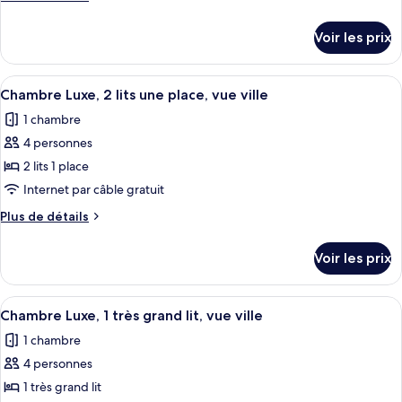
de
détails
Voir les prix
sur
le
type
Afficher
Une chambre d’hôtel avec deux lits, un 
3
de
Chambre Luxe, 2 lits une place, vue ville
toutes
chambre
1 chambre
Chambre
les
4 personnes
photos
pour
2 lits 1 place
ce
Internet par câble gratuit
type
Plus
Plus de détails
de
de
chambre :
détails
Voir les prix
sur
Chambre
le
Luxe,
type
Afficher
Une chambre d’hôtel avec une grande f
2
3
de
Chambre Luxe, 1 très grand lit, vue ville
toutes
chambre
lits
1 chambre
Chambre
les
une
Luxe,
4 personnes
photos
place,
2
pour
1 très grand lit
vue
lits