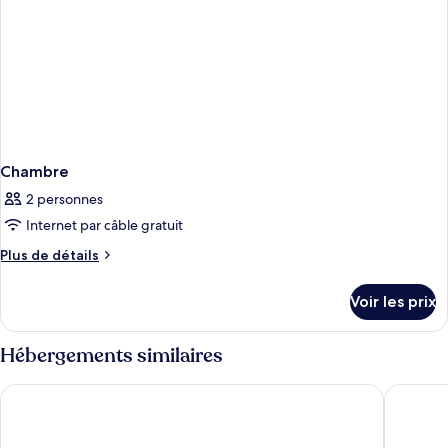
Chambre
2 personnes
Internet par câble gratuit
Plus
Plus de détails
de
détails
Voir les prix
sur
le
type
Hébergements similaires
de
chambre
Hilton Bahrain City Centre Hotel & Residences
Wyndha
Chambre