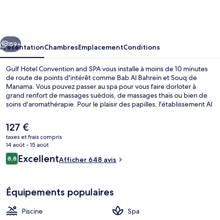
Hotel
Convention
and
cédent
Suivant
SPA
159+
Présentation
Chambres
Emplacement
Conditions
Gulf Hotel Convention and SPA vous installe à moins de 10 minutes
de route de points d'intérêt comme Bab Al Bahreïn et Souq de
Manama. Vous pouvez passer au spa pour vous faire dorloter à
grand renfort de massages suédois, de massages thaïs ou bien de
soins d'aromathérapie. Pour le plaisir des papilles, l'établissement Al
Waha Restaurant, un des 10 restaurants, sert des spécialités Cuisine
internationale et est ouvert pour le petit déjeuner, le déjeuner et le
Le
127 €
dîner. Cet hôtel de luxe vous fait également profiter d'une piscine
prix
taxes et frais compris
extérieure, d'un bar en bord de piscine et d'un centre de remise en
actuel
14 août - 15 août
forme. Les autres voyageurs adorent le personnel attentionné.
Piscine extérieure
est
Avis
Excellent
8,8
Afficher 648 avis
de
8,8 sur 10
voyageurs
127 €.
Équipements populaires
Piscine
Spa