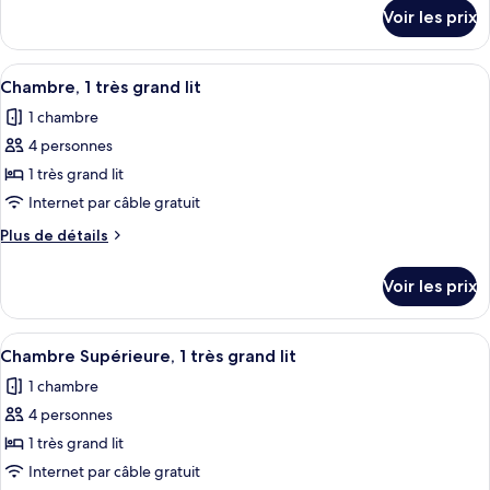
chambre :
détails
Voir les prix
sur
Chambre
le
Majestueuse,
type
Afficher
Une chambre d’hôtel avec une grande f
1
4
de
Chambre, 1 très grand lit
toutes
chambre
très
1 chambre
Chambre
les
grand
Majestueuse,
4 personnes
photos
lit
1
pour
1 très grand lit
très
ce
grand
Internet par câble gratuit
lit
type
Plus
Plus de détails
de
de
chambre :
détails
Voir les prix
sur
Chambre,
le
1
type
Afficher
Une chambre d’hôtel avec une grande fe
très
5
de
Chambre Supérieure, 1 très grand lit
toutes
chambre
grand
1 chambre
Chambre,
les
lit
1
4 personnes
photos
très
pour
1 très grand lit
grand
ce
lit
Internet par câble gratuit