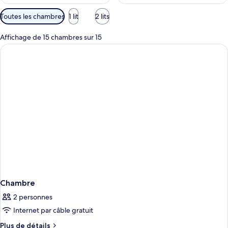
Filtres
Toutes les chambres
1 lit
2 lits
disponibles
pour
Affichage de 15 chambres sur 15
les
chambres
Chambre
2 personnes
Internet par câble gratuit
Plus
Plus de détails