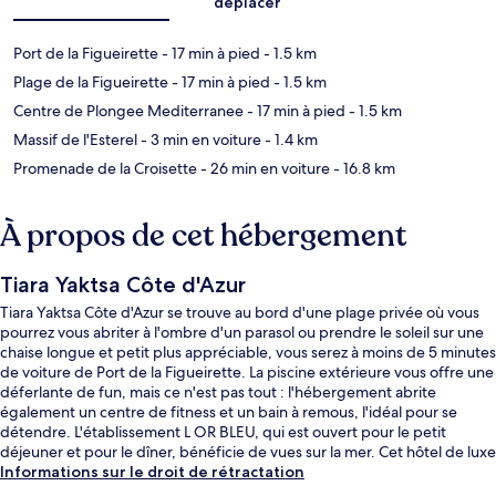
déplacer
Port de la Figueirette
- 17 min à pied
- 1.5 km
Plage de la Figueirette
- 17 min à pied
- 1.5 km
Centre de Plongee Mediterranee
- 17 min à pied
- 1.5 km
Massif de l'Esterel
- 3 min en voiture
- 1.4 km
Promenade de la Croisette
- 26 min en voiture
- 16.8 km
À propos de cet hébergement
Tiara Yaktsa Côte d'Azur
Tiara Yaktsa Côte d'Azur se trouve au bord d'une plage privée où vous
pourrez vous abriter à l'ombre d'un parasol ou prendre le soleil sur une
chaise longue et petit plus appréciable, vous serez à moins de 5 minutes
de voiture de Port de la Figueirette. La piscine extérieure vous offre une
déferlante de fun, mais ce n'est pas tout : l'hébergement abrite
également un centre de fitness et un bain à remous, l'idéal pour se
détendre. L'établissement L OR BLEU, qui est ouvert pour le petit
déjeuner et pour le dîner, bénéficie de vues sur la mer. Cet hôtel de luxe
abrite en outre une terrasse et un jardin. Les autres voyageurs ne
Informations sur le droit de rétractation
tarissent pas d'éloges en ce qui concerne l'excellence du service de