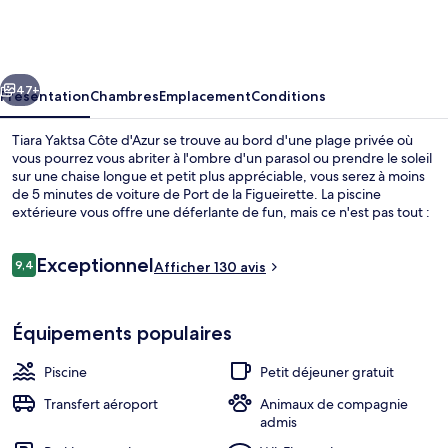
Yaktsa
Côte
d'Azur
cédent
Suivant
47+
Présentation
Chambres
Emplacement
Conditions
Tiara Yaktsa Côte d'Azur se trouve au bord d'une plage privée où
vous pourrez vous abriter à l'ombre d'un parasol ou prendre le soleil
sur une chaise longue et petit plus appréciable, vous serez à moins
de 5 minutes de voiture de Port de la Figueirette. La piscine
extérieure vous offre une déferlante de fun, mais ce n'est pas tout :
l'hébergement abrite également un centre de fitness et un bain à
remous, l'idéal pour se détendre. L'établissement L OR BLEU, qui est
Avis
Exceptionnel
ouvert pour le petit déjeuner et pour le dîner, bénéficie de vues sur
9,4
Afficher 130 avis
9,4 sur 10
voyageurs
la mer. Cet hôtel de luxe abrite en outre une terrasse et un jardin.
Les autres voyageurs ne tarissent pas d'éloges en ce qui concerne
Petit déjeuner et dîner servis sur place
l'excellence du service de chambre.
Équipements populaires
Piscine
Petit déjeuner gratuit
Transfert aéroport
Animaux de compagnie
admis