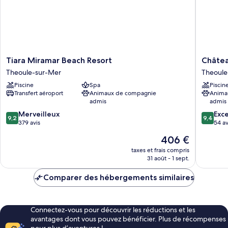
mer
Tiara
Château
Tiara Miramar Beach Resort
Châtea
Miramar
de
Theoule-sur-Mer
Theoule
Beach
Théoule
Piscine
Spa
Piscin
Resort
Hôtel
Transfert aéroport
Animaux de compagnie
Anima
Theoule-
&
admis
admis
sur-
Spa
9.2
9.4
Mer
Merveilleux
Theoule
Exc
9,2
9,4
sur
sur
379 avis
sur-
54 av
10,
10,
Mer
Le
406 €
Merveilleux,
Exceptio
nouveau
379 avis
54 avis
taxes et frais compris
prix
31 août - 1 sept.
est
de
Comparer des hébergements similaires
406 €
Connectez-vous pour découvrir les réductions et les
avantages dont vous pouvez bénéficier. Plus de récompenses