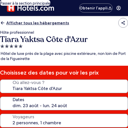
Passer à la section principale
Obtenir l’appli
Afficher tous les hébergements
Hôte professionnel
Tiara Yaktsa Côte d'Azur
Hébergement
5.0 étoiles
Hôtel de luxe près de la plage avec piscine extérieure, non loin de Port
de la Figueirette
Choisissez des dates pour voir les prix
Où allez-vous ?
Dates
Voyageurs