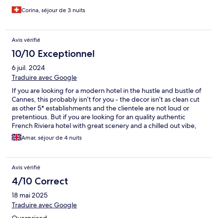
Corina, séjour de 3 nuits
Avis vérifié
10/10 Exceptionnel
6 juil. 2024
Traduire avec Google
If you are looking for a modern hotel in the hustle and bustle of
Cannes, this probably isn’t for you - the decor isn’t as clean cut
as other 5* establishments and the clientele are not loud or
pretentious. But if you are looking for an quality authentic
French Riviera hotel with great scenery and a chilled out vibe,
this will be perfect. Hotel is on a road dubbed the Corniche d’Or
Amar, séjour de 4 nuits
- which has stunning hillside views over the Mediterranean Sea
with twists & turns that any driver or cyclist will fall in love with.
Avis vérifié
4/10 Correct
18 mai 2025
Traduire avec Google
Overpriced