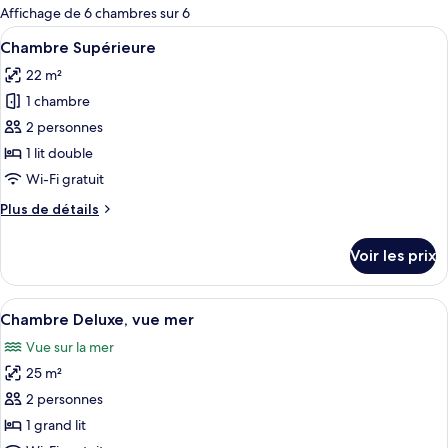
pour
Affichage de 6 chambres sur 6
les
Afficher
Chambre Supérieure | Literie de qualit
3
Chambre Supérieure
chambres
toutes
22 m²
les
1 chambre
photos
pour
2 personnes
ce
1 lit double
type
Wi-Fi gratuit
de
Plus
Plus de détails
chambre :
de
Chambre
détails
Voir les prix
sur
Supérieure
le
type
Afficher
Chambre Deluxe, vue mer | Literie de q
4
de
Chambre Deluxe, vue mer
toutes
chambre
Vue sur la mer
Chambre
les
Supérieure
25 m²
photos
pour
2 personnes
ce
1 grand lit
type