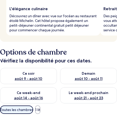
L'élégance culinaire
Retrai
Découvrez un dîner avec vue sur l'océan au restaurant
Des peig
étoilé Michelin. Cet hôtel propose également un
vous att
petit-déjeuner continental gratuit petit déjeuner
occultan
pour commencer chaque journée.
service 
Options de chambre
Vérifiez la disponibilité pour ces dates.
Vérifier la disponibilité pour ce soir août 9 - août 10
Vérifier la disponibilité pour 
Ce soir
Demain
août 9 - août 10
août 10 - août 11
Vérifier la disponibilité pour ce week-end août 14 - août 16
Vérifier la disponibilité pour
Ce week-end
Le week-end prochain
août 14 - août 16
août 21 - août 23
Filtres
Toutes les chambres
1 lit
disponibles