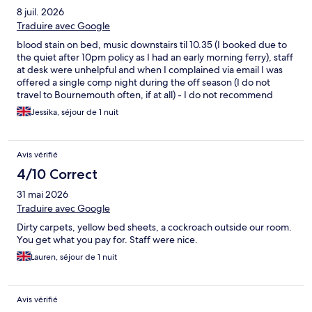
8 juil. 2026
Traduire avec Google
blood stain on bed, music downstairs til 10.35 (I booked due to
the quiet after 10pm policy as I had an early morning ferry), staff
at desk were unhelpful and when I complained via email I was
offered a single comp night during the off season (I do not
travel to Bournemouth often, if at all) - I do not recommend
staying here at all
Jessika, séjour de 1 nuit
Avis vérifié
4/10 Correct
31 mai 2026
Traduire avec Google
Dirty carpets, yellow bed sheets, a cockroach outside our room.
You get what you pay for. Staff were nice.
Lauren, séjour de 1 nuit
Avis vérifié