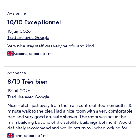
Avis vérifié
10/10 Exceptionnel
15 juin 2026
Traduire avec Google
Very nice stay staff was very helpful and kind
Katarina, séjour de 1 nuit
Avis vérifié
8/10 Très bien
19 juil. 2026
Traduire avec Google
Nice Hotel - just away from the main centre of Bournemouth - 15
minute walk to the pier. Had a nice room with a very comfortable
bed and very good en-suite shower. The room was not in the
main building but one of the satellite buildings behind it. Would
definitely recommend and would return to - when looking for
budget friendly acommadation in Bournemouth.
John, séjour de 1 nuit