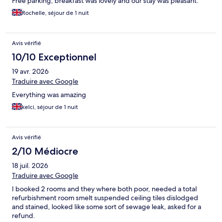
Free parking, breakfast was lovely and our stay was pleasant.
Rochelle, séjour de 1 nuit
Avis vérifié
10/10 Exceptionnel
19 avr. 2026
Traduire avec Google
Everything was amazing
kelci, séjour de 1 nuit
Avis vérifié
2/10 Médiocre
18 juil. 2026
Traduire avec Google
I booked 2 rooms and they where both poor, needed a total
refurbishment room smelt suspended ceiling tiles dislodged
and stained, looked like some sort of sewage leak, asked for a
refund.