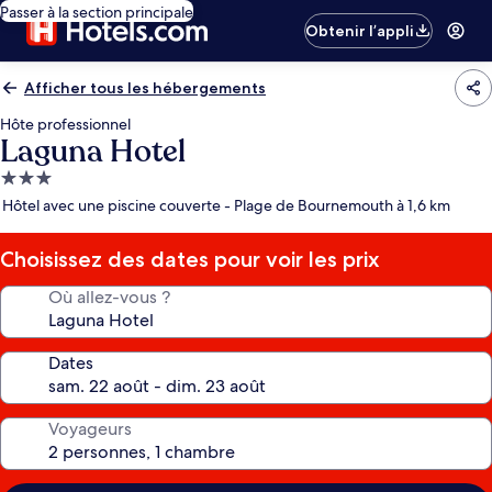
Passer à la section principale
Obtenir l’appli
Afficher tous les hébergements
Hôte professionnel
Laguna Hotel
Hébergement
3.0 étoiles
Hôtel avec une piscine couverte - Plage de Bournemouth à 1,6 km
Choisissez des dates pour voir les prix
Où allez-vous ?
Dates
Voyageurs