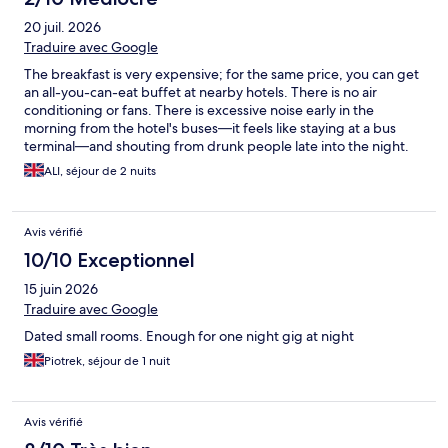
20 juil. 2026
Traduire avec Google
The breakfast is very expensive; for the same price, you can get
an all-you-can-eat buffet at nearby hotels. There is no air
conditioning or fans. There is excessive noise early in the
morning from the hotel's buses—it feels like staying at a bus
terminal—and shouting from drunk people late into the night.
The towels are very old and worn out, the bathroom is
ALI, séjour de 2 nuits
extremely cramped, and the beds are old and uncomfortable,
with some wires sticking out (fortunately, from the side).
Avis vérifié
10/10 Exceptionnel
15 juin 2026
Traduire avec Google
Dated small rooms. Enough for one night gig at night
Piotrek, séjour de 1 nuit
Avis vérifié