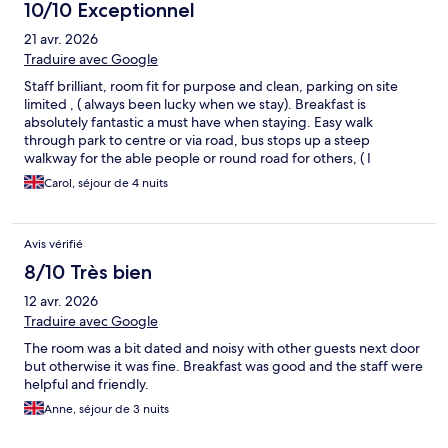
10/10 Exceptionnel
21 avr. 2026
Traduire avec Google
Staff brilliant, room fit for purpose and clean, parking on site
limited , ( always been lucky when we stay). Breakfast is
absolutely fantastic a must have when staying. Easy walk
through park to centre or via road, bus stops up a steep
walkway for the able people or round road for others, ( I
managed slop with a crutch) .
Carol, séjour de 4 nuits
Avis vérifié
8/10 Très bien
12 avr. 2026
Traduire avec Google
The room was a bit dated and noisy with other guests next door
but otherwise it was fine. Breakfast was good and the staff were
helpful and friendly.
Anne, séjour de 3 nuits