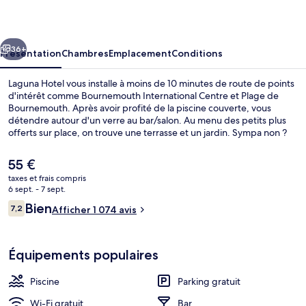
cédent
Suivant
36+
Présentation
Chambres
Emplacement
Conditions
Laguna Hotel vous installe à moins de 10 minutes de route de points
d'intérêt comme Bournemouth International Centre et Plage de
Bournemouth. Après avoir profité de la piscine couverte, vous
détendre autour d'un verre au bar/salon. Au menu des petits plus
offerts sur place, on trouve une terrasse et un jardin. Sympa non ?
Les autres voyageurs sont séduits par la piscine rafraîchissante et le
personnel attentionné.
Le
55 €
prix
taxes et frais compris
actuel
6 sept. - 7 sept.
Bain à remous intérieur
est
Avis
Bien
7,2
Afficher 1 074 avis
de
7,2 sur 10
voyageurs
55 €.
Équipements populaires
Piscine
Parking gratuit
Wi-Fi gratuit
Bar