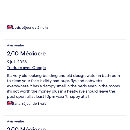
Josh, séjour de 2 nuits
Avis vérifié
2/10 Médiocre
9 juil. 2026
Traduire avec Google
It’s very old looking building and old design water in bathroom
to clean your face is dirty had bugs flys and cobwebs
everywhere it has a dampy smell in the beds even in the rooms
it’s not worth the money plus in a heatwave should leave the
pool open till at least 10pm wasn’t happy at all
Sana, séjour de 1 nuit
Avis vérifié
2/10 Médiocre