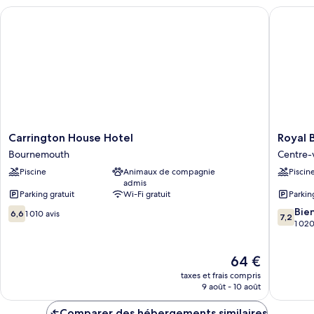
chambre
Carrington House Hotel
Royal Ba
Chambre
Familiale
Carrington
Royal
Carrington House Hotel
Royal 
House
Bath
Bournemouth
Centre-
Hotel
Hotel
Piscine
Animaux de compagnie
Piscin
Bournemouth
Centre-
admis
ville
Parking gratuit
Wi-Fi gratuit
Parkin
de
6.6
7.2
Bourne
Bie
6,6
1 010 avis
7,2
sur
sur
1 020
10,
10,
1 010 avis
Bien,
Le
64 €
1 020 av
nouveau
taxes et frais compris
prix
9 août - 10 août
est
de
Comparer des hébergements similaires