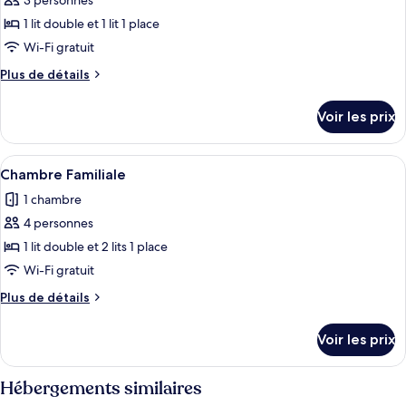
3 personnes
photos
pour
1 lit double et 1 lit 1 place
ce
Wi-Fi gratuit
type
Plus
Plus de détails
de
de
chambre :
détails
Voir les prix
sur
Chambre
le
Familiale
type
Afficher
Une chambre d’hôtel avec trois lits, u
2
de
Chambre Familiale
toutes
chambre
1 chambre
Chambre
les
Familiale
4 personnes
photos
pour
1 lit double et 2 lits 1 place
ce
Wi-Fi gratuit
type
Plus
Plus de détails
de
de
chambre :
détails
Voir les prix
sur
Chambre
le
Familiale
type
Hébergements similaires
de