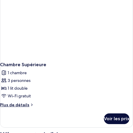
Supérieure
Deluxe
Chambre Supérieure
1 chambre
3 personnes
1 lit double
Wi-Fi gratuit
Plus
Plus de détails
de
détails
Voir les prix
sur
le
type