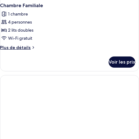
Chambre Familiale
1 chambre
4 personnes
2 lits doubles
Wi-Fi gratuit
Plus
Plus de détails
de
détails
Voir les prix
sur
le
type
de
chambre
Chambre
Familiale