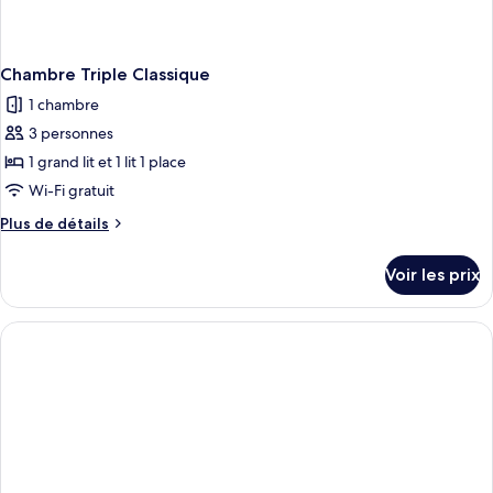
Chambre Triple Classique
1 chambre
3 personnes
1 grand lit et 1 lit 1 place
Wi-Fi gratuit
Plus
Plus de détails
de
détails
Voir les prix
sur
le
type
de
chambre
Chambre
Triple
Classique