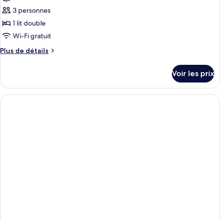
3 personnes
1 lit double
Wi-Fi gratuit
Plus
Plus de détails
de
détails
Voir les prix
sur
le
type
de
chambre
Suite
Junior