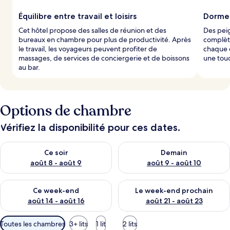
Équilibre entre travail et loisirs
Dormez
Cet hôtel propose des salles de réunion et des
Des peig
bureaux en chambre pour plus de productivité. Après
complète
le travail, les voyageurs peuvent profiter de
chaque 
massages, de services de conciergerie et de boissons
une touc
au bar.
Options de chambre
Vérifiez la disponibilité pour ces dates.
Vérifier la disponibilité pour ce soir août 8 - août 9
Vérifier la disponibilité pour 
Ce soir
Demain
août 8 - août 9
août 9 - août 10
Vérifier la disponibilité pour ce week-end août 14 - août 16
Vérifier la disponibilité pour
Ce week-end
Le week-end prochain
août 14 - août 16
août 21 - août 23
Filtres
Toutes les chambres
3+ lits
1 lit
2 lits