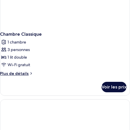
Chambre Classique
1 chambre
3 personnes
1 lit double
Wi-Fi gratuit
Plus
Plus de détails
de
détails
Voir les prix
sur
le
type
de
chambre
Chambre
Classique