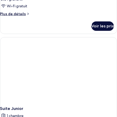
Wi-Fi gratuit
Plus
Plus de détails
de
détails
Voir les prix
sur
le
type
de
chambre
Chambre
(Petite)
Suite Junior
1 chambre