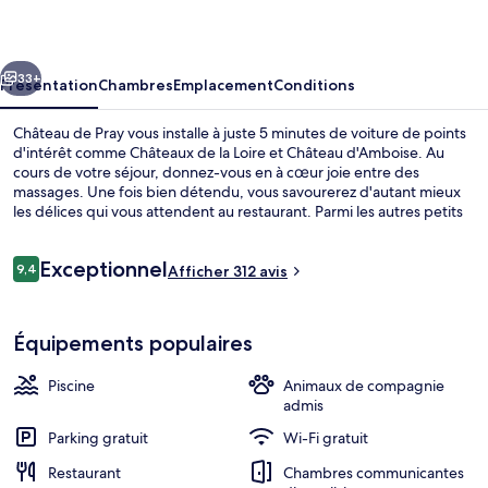
Pray
cédent
Suivant
33+
Présentation
Chambres
Emplacement
Conditions
Château de Pray vous installe à juste 5 minutes de voiture de points
d'intérêt comme Châteaux de la Loire et Château d'Amboise. Au
cours de votre séjour, donnez-vous en à cœur joie entre des
massages. Une fois bien détendu, vous savourerez d'autant mieux
les délices qui vous attendent au restaurant. Parmi les autres petits
avantages de cet hébergement figurent une piscine extérieure, un
bar / salon et une piscine extérieure en saison. Les autres voyageurs
Avis
Exceptionnel
ne disent que du bien en ce qui concerne le personnel attentionné.
9,4
Afficher 312 avis
9,4 sur 10
voyageurs
Terrasse/Patio
Équipements populaires
Piscine
Animaux de compagnie
admis
Parking gratuit
Wi-Fi gratuit
Restaurant
Chambres communicantes