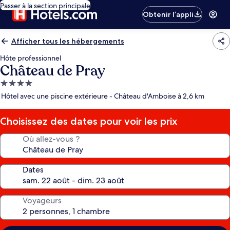
Passer à la section principale
Obtenir l’appli
Afficher tous les hébergements
Hôte professionnel
Château de Pray
Hébergement
4.0 étoiles
Hôtel avec une piscine extérieure - Château d'Amboise à 2,6 km
Choisissez des dates pour voir les prix
Où allez-vous ?
Dates
Voyageurs