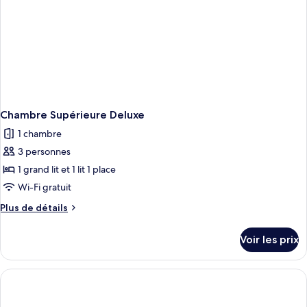
Chambre Supérieure Deluxe
1 chambre
3 personnes
1 grand lit et 1 lit 1 place
Wi-Fi gratuit
Plus
Plus de détails
de
détails
Voir les prix
sur
le
type
de
chambre
Chambre