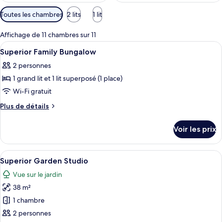
Filtres
Toutes les chambres
2 lits
1 lit
disponibles
pour
Affichage de 11 chambres sur 11
les
Afficher
Surmatelas, coffres-forts dans les ch
12
Superior Family Bungalow
chambres
toutes
2 personnes
les
1 grand lit et 1 lit superposé (1 place)
photos
pour
Wi-Fi gratuit
ce
Plus
Plus de détails
type
de
détails
de
Voir les prix
sur
chambre :
le
Superior
type
Afficher
Une chambre avec un grand lit, deux t
9
Family
de
Superior Garden Studio
toutes
chambre
Bungalow
Vue sur le jardin
Superior
les
Family
38 m²
photos
Bungalow
pour
1 chambre
ce
2 personnes