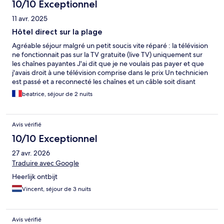
10/10 Exceptionnel
11 avr. 2025
Hôtel direct sur la plage
Agréable séjour malgré un petit soucis vite réparé : la télévision
ne fonctionnait pas sur la TV gratuite (live TV) uniquement sur
les chaînes payantes J'ai dit que je ne voulais pas payer et que
j'avais droit à une télévision comprise dans le prix Un technicien
est passé et a reconnecté les chaînes et un câble soit disant
inopérant. Les rideaux ne sont pas occultants donc réveillés de
beatrice, séjour de 2 nuits
bonne heure et la climatisation bruyante. Dans les bungalows
"de luxe" sur la plage vous avez un douche et une baignoire. Pas
de chaussons ni de peignoir. Sur la terrasse 2 transats. Celle -ci
Avis vérifié
n'est pas nettoyée correctement et aurait besoin d'être frottée
pour retirer ce "noir". Ainsi que les coussins des transats : ne pas
10/10 Exceptionnel
les retourner ils sont très sales ! Un rideau avait encore la trace
27 avr. 2026
d'un moustique écrasé. C'est la raison pour laquelle je ne mettrai
pas une bonne note sur la propreté. Personnel très aimable et
Traduire avec Google
arrangeant à l'accueil. L'hôtel donne directement sur la plage. La
Heerlijk ontbijt
mer à cette endroit n'est pas très profonde. La situation n'est
pas excellente pour sortir à pieds. Piscine très agréable avec vue
Vincent, séjour de 3 nuits
sur la mer, jacuzzi et transats ombragés. Petit déjeuner un peu
léger en choix.
Avis vérifié