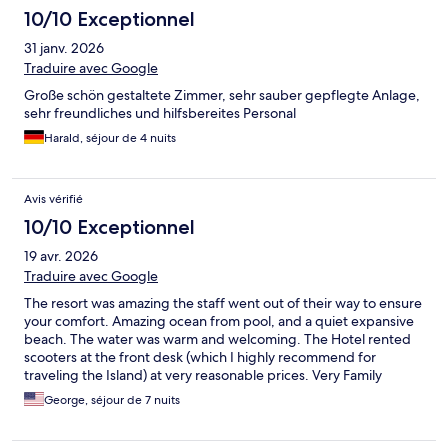
10/10 Exceptionnel
31 janv. 2026
Traduire avec Google
Große schön gestaltete Zimmer, sehr sauber gepflegte Anlage,
sehr freundliches und hilfsbereites Personal
Harald, séjour de 4 nuits
Avis vérifié
10/10 Exceptionnel
19 avr. 2026
Traduire avec Google
The resort was amazing the staff went out of their way to ensure
your comfort. Amazing ocean from pool, and a quiet expansive
beach. The water was warm and welcoming. The Hotel rented
scooters at the front desk (which I highly recommend for
traveling the Island) at very reasonable prices. Very Family
oriented can't wait to come back.
George, séjour de 7 nuits