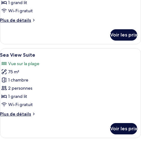
type
1 grand lit
de
Wi-Fi gratuit
chambre :
Plus
Plus de détails
Superior
de
Garden
détails
Voir les prix
Studio
sur
le
type
Afficher
Un grand lit à baldaquin, une table d’a
8
de
Sea View Suite
toutes
chambre
Vue sur la plage
Superior
les
Garden
75 m²
photos
Studio
pour
1 chambre
ce
2 personnes
type
1 grand lit
de
Wi-Fi gratuit
chambre :
Plus
Plus de détails
Sea
de
View
détails
Voir les prix
Suite
sur
le