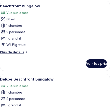
type
Afficher
Une chambre d’hôtel avec un grand lit,
10
de
Beachfront Bungalow
toutes
chambre
Vue sur la mer
Sea
les
View
38 m²
photos
Suite
pour
1 chambre
ce
2 personnes
type
1 grand lit
de
Wi-Fi gratuit
chambre :
Plus
Plus de détails
Beachfront
de
Bungalow
détails
Voir les prix
sur
le
type
Afficher
Une chambre d’hôtel avec un grand lit,
8
de
Deluxe Beachfront Bungalow
toutes
chambre
Vue sur la mer
Beachfront
les
Bungalow
1 chambre
photos
pour
2 personnes
ce
1 grand lit