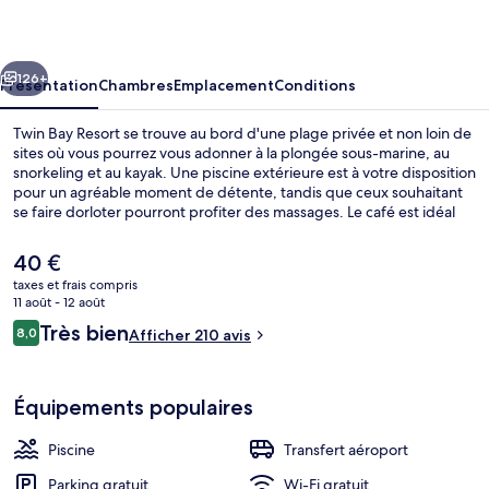
Resort
cédent
Suivant
126+
Présentation
Chambres
Emplacement
Conditions
Twin Bay Resort se trouve au bord d'une plage privée et non loin de
sites où vous pourrez vous adonner à la plongée sous-marine, au
snorkeling et au kayak. Une piscine extérieure est à votre disposition
pour un agréable moment de détente, tandis que ceux souhaitant
se faire dorloter pourront profiter des massages. Le café est idéal
pour manger un bout, à moins que vous ne préfériez prendre une
boisson fraiche au bar/salon. Parmi les autres petits avantages de
Le
40 €
cet hébergement figurent un bar en bord de piscine, une piscine
prix
taxes et frais compris
pour enfants, et un snack-bar/une épicerie fine.
actuel
11 août - 12 août
Deluxe Beachfront Bungalow | Terrass
est
Avis
Très bien
8,0
Afficher 210 avis
de
8,0 sur 10
voyageurs
40 €.
Équipements populaires
Piscine
Transfert aéroport
Parking gratuit
Wi-Fi gratuit