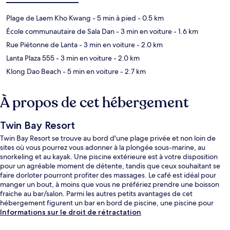
Plage de Laem Kho Kwang
- 5 min à pied
- 0.5 km
École communautaire de Sala Dan
- 3 min en voiture
- 1.6 km
Rue Piétonne de Lanta
- 3 min en voiture
- 2.0 km
Lanta Plaza 555
- 3 min en voiture
- 2.0 km
Klong Dao Beach
- 5 min en voiture
- 2.7 km
À propos de cet hébergement
Twin Bay Resort
Twin Bay Resort se trouve au bord d'une plage privée et non loin de
sites où vous pourrez vous adonner à la plongée sous-marine, au
snorkeling et au kayak. Une piscine extérieure est à votre disposition
pour un agréable moment de détente, tandis que ceux souhaitant se
faire dorloter pourront profiter des massages. Le café est idéal pour
manger un bout, à moins que vous ne préfériez prendre une boisson
fraiche au bar/salon. Parmi les autres petits avantages de cet
hébergement figurent un bar en bord de piscine, une piscine pour
enfants, et un snack-bar/une épicerie fine.
Informations sur le droit de rétractation