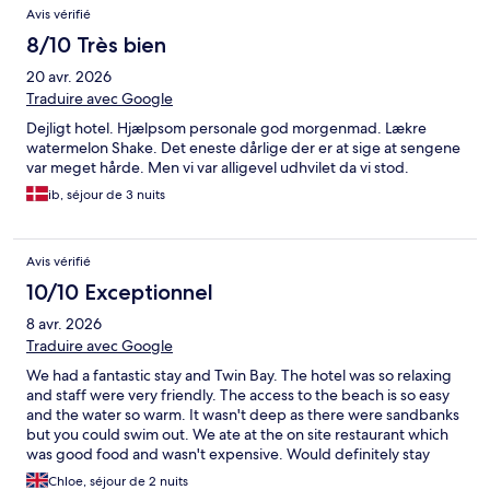
Avis vérifié
8/10 Très bien
20 avr. 2026
Traduire avec Google
Dejligt hotel. Hjælpsom personale god morgenmad. Lækre
watermelon Shake. Det eneste dårlige der er at sige at sengene
var meget hårde. Men vi var alligevel udhvilet da vi stod.
ib, séjour de 3 nuits
Avis vérifié
10/10 Exceptionnel
8 avr. 2026
Traduire avec Google
We had a fantastic stay and Twin Bay. The hotel was so relaxing
and staff were very friendly. The access to the beach is so easy
and the water so warm. It wasn't deep as there were sandbanks
but you could swim out. We ate at the on site restaurant which
was good food and wasn't expensive. Would definitely stay
here again and was sad to leave
Chloe, séjour de 2 nuits