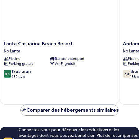
Sea
View
Lanta
Andama
Lanta Casuarina Beach Resort
Andama
Casuarina
Lanta
Ko Lanta
Ko Lant
Beach
Resort
Piscine
Transfert aéroport
Piscin
Resort
Ko
Parking gratuit
Wi-Fi gratuit
Parkin
Ko
Lanta
Lanta
8.2
7.4
Très bien
Bie
8,2
7,4
sur
sur
432 avis
188 a
10,
10,
Très
Bien,
bien,
188 avis
432 avis
Comparer des hébergements similaires
Connectez-vous pour découvrir les réductions et les
avantages dont vous pouvez bénéficier. Plus de récompenses