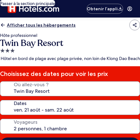
Passer à la section principale
Obtenir l’appli
Afficher tous les hébergements
Hôte professionnel
Twin Bay Resort
Hébergement
3.0 étoiles
Hôtel en bord de plage avec plage privée, non loin de Klong Dao Beach
Choisissez des dates pour voir les prix
Où allez-vous ?
Dates
Voyageurs