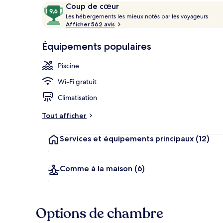
Avis
9,6
Coup de cœur
voyageurs
L
sur
Les hébergements les mieux notés par les voyageurs
e
Afficher 562 avis
10,
s
Coup
Studio, 1 gra
Équipements populaires
de
h
cœur
é
Piscine
b
e
Wi-Fi gratuit
r
g
Climatisation
e
m
Tout afficher
e
n
Services et équipements principaux
(12)
t
s
l
Comme à la maison
(6)
e
s
m
Options de chambre
i
e