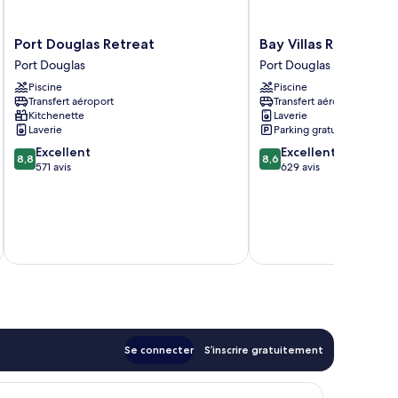
Port
Bay
Port Douglas Retreat
Bay Villas Resort
Douglas
Villas
Port Douglas
Port Douglas
Retreat
Resort
Piscine
Piscine
Port
Port
Transfert aéroport
Transfert aéroport
Douglas
Douglas
Kitchenette
Laverie
Laverie
Parking gratuit
8.8
8.6
Excellent
Excellent
8,8
8,6
sur
sur
571 avis
629 avis
10,
10,
Excellent,
Excellent,
571 avis
629 avis
tax
Se connecter
S’inscrire gratuitement