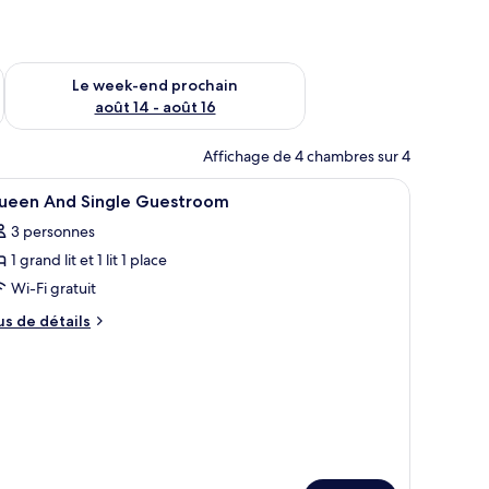
-end août 7 - août 9
Vérifier la disponibilité pour le week-end prochain août 14 - a
Le week-end prochain
août 14 - août 16
Affichage de 4 chambres sur 4
s rideaux.
une, deux lits, une table à manger avec des chaises et de grandes fenêtres a
fficher
Surmatelas, bureau, rideaux occultants, cham
5
ueen And Single Guestroom
outes
3 personnes
s
1 grand lit et 1 lit 1 place
hotos
our
Wi-Fi gratuit
e
us
us de détails
ype
e
tails
e
r
hambre :
ueen
pe
nd
e
hambre
ingle
ueen