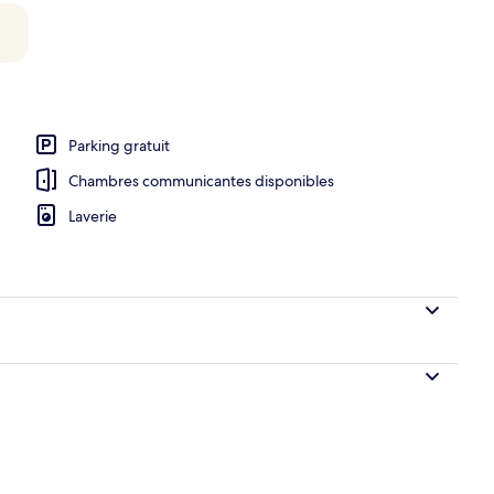
nd lit | Surmatelas, bureau, rideaux occultants, chambres insonorisées
Parking gratuit
Chambres communicantes disponibles
Laverie