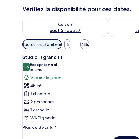
u
Vérifiez la disponibilité pour ces dates.
x
Vérifier la disponibilité pour ce soir août 6 - août 7
Vérifier la di
n
Ce soir
o
août 6 - août 7
a
t
é
Filtres
s
Toutes les chambres
1 lit
2 lits
disponibles
Afficher
Une chambre d’hôtel avec un li
pour
p
15
Studio, 1 grand lit
toutes
a
les
Exceptionnel
r
les
9,6
chambres
9,6 sur 10
(50 avis)
50 avis
photos
l
Vue sur le jardin
pour
e
45 m²
s
ce
1 chambre
type
v
2 personnes
de
o
1 grand lit
chambre :
y
a
Studio,
Wi-Fi gratuit
g
1
Plus
Plus de détails
e
grand
de
u
détails
r