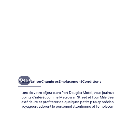
Douglas
Motel
46+
Présentation
Chambres
Emplacement
Conditions
Lors de votre séjour dans Port Douglas Motel, vous jouire
points d'intérêt comme Macrossan Street et Four Mile Beac
extérieure et profiterez de quelques petits plus appréciabl
voyageurs adorent le personnel attentionné et l'emplacem