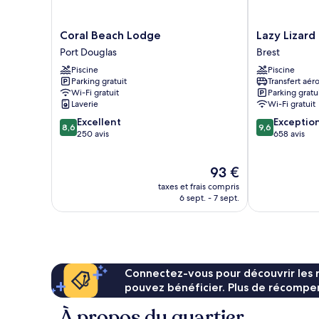
Coral
Lazy
Coral Beach Lodge
Lazy Lizard
Beach
Lizard
Port Douglas
Brest
Lodge
Motor
Piscine
Piscine
Port
Inn
Parking gratuit
Transfert aér
Douglas
Brest
Wi-Fi gratuit
Parking gratu
Laverie
Wi-Fi gratuit
8.6
9.6
Excellent
Exceptio
8,6
9,6
sur
sur
250 avis
658 avis
10,
10,
Excellent,
Exceptionnel,
Le
93 €
250 avis
658 avis
nouveau
taxes et frais compris
prix
6 sept. - 7 sept.
est
de
93 €
Connectez-vous pour découvrir les 
pouvez bénéficier. Plus de récompen
À propos du quartier