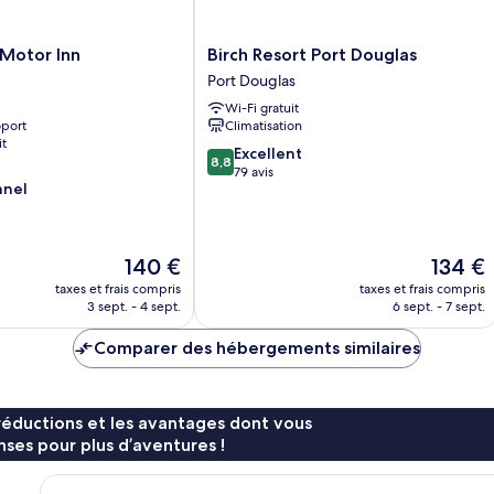
Birch
 Motor Inn
Birch Resort Port Douglas
Resort
Port Douglas
Port
Wi-Fi gratuit
Douglas
oport
Climatisation
Port
it
Douglas
8.8
Excellent
8,8
sur
79 avis
nnel
10,
Excellent,
79 avis
Le
Le
140 €
134 €
nouveau
nouveau
taxes et frais compris
taxes et frais compris
prix
prix
3 sept. - 4 sept.
6 sept. - 7 sept.
est
est
de
de
Comparer des hébergements similaires
140 €
134 €
réductions et les avantages dont vous
ses pour plus d’aventures !