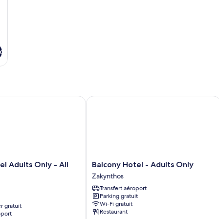
x
 Adults Only - All Inclusive
Balcony Hotel - Adults Only
Balcony
el Adults Only - All
Balcony Hotel - Adults Only
Hotel
Zakynthos
-
Transfert aéroport
Adults
Parking gratuit
Only
Wi-Fi gratuit
r gratuit
Zakynthos
Restaurant
oport