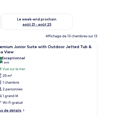
-end août 14 - août 16
Vérifier la disponibilité pour le week-end prochain août 21 - 
Le week-end prochain
août 21 - août 23
Affichage de 13 chambres sur 13
baignoire.
un lit, une salle de bain avec baignoire, et une vue sur la mer et une monta
fficher
Une chambre avec une grande fenêtre donnant 
6
remium Junior Suite with Outdoor Jetted Tub &
outes
ea View
s
Exceptionnel
,0
hotos
10,0 sur 10
(1 avis)
1 avis
our
Vue sur la mer
e
25 m²
ype
1 chambre
e
2 personnes
hambre :
1 grand lit
remium
Wi-Fi gratuit
unior
uite
us
us de détails
ith
e