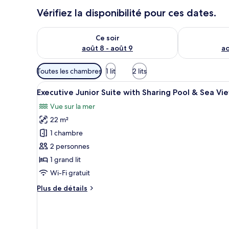
Vérifiez la disponibilité pour ces dates.
Vérifier la disponibilité pour ce soir août 8 - août 9
Vérifier la di
Ce soir
août 8 - août 9
ao
Filtres
Toutes les chambres
1 lit
2 lits
disponibles
Afficher
Une pièce dotée d’une grande f
pour
8
Executive Junior Suite with Sharing Pool & Sea Vi
toutes
les
Vue sur la mer
les
chambres
22 m²
photos
pour
1 chambre
ce
2 personnes
type
1 grand lit
de
Wi-Fi gratuit
chambre :
Plus
Plus de détails
Executive
de
Junior
détails
Suite
sur
le
with