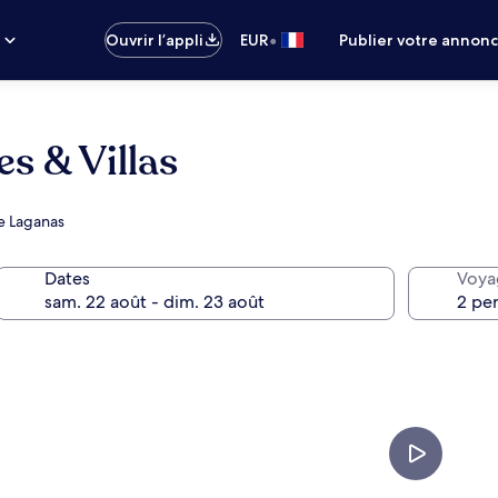
•
s
Ouvrir l’appli
EUR
Publier votre annon
es & Villas
de Laganas
Dates
Voya