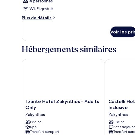
4 personnes
Wi-Fi gratuit
Plus
Plus de détails
de
détails
Voir les pri
sur
le
type
Hébergements similaires
de
chambre
Chambre
Tzante Hotel Zakynthos - Adults Only
Castelli Hotel
Tzante
Castelli
Tzante Hotel Zakynthos - Adults
Castelli Hot
Hotel
Hotel
Only
Inclusive
Zakynthos
Adults
Zakynthos
Zakynthos
-
Only
Adults
Piscine
-
Piscine
Spa
Petit déjeune
Only
All
Transfert aéroport
Transfert aér
Zakynthos
Inclusive