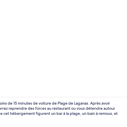
Vidéo du cré
 moins de 15 minutes de voiture de Plage de Laganas. Après avoir
ourrez reprendre des forces au restaurant ou vous détendre autour
 de cet hébergement figurent un bar à la plage, un bain à remous, et
Intérieur