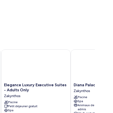
Elegance Luxury Executive Suites - Adults Only
Diana Palace Hotel Zak
Elegance
Diana
Elegance Luxury Executive Suites
Diana Palace Hotel 
Luxury
Palace
- Adults Only
Zakynthos
Executive
Hotel
Zakynthos
Piscine
Suites
Zakynthos
Spa
-
Piscine
Zakynthos
Animaux de compagnie
Petit déjeuner gratuit
Adults
admis
Spa
Only