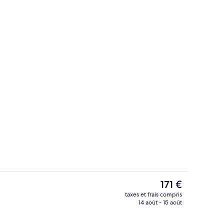
Grand One Bedroom Penthouse with Sea
ateur soumise par Issy Hazell Photography
Le
171 €
prix
taxes et frais compris
actuel
14 août - 15 août
Extérieur
est
de