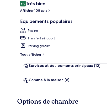
Avis
Très bien
8,0
8,0 sur 10
voyageurs
Afficher 108 avis
Premium Juni
Équipements populaires
Piscine
Transfert aéroport
Parking gratuit
Tout afficher
Services et équipements principaux
(12)
Comme à la maison
(6)
Options de chambre