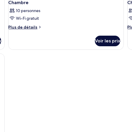
Chambre
C
10 personnes
Wi-Fi gratuit
Plus
Pl
Plus de détails
Pl
de
d
détails
dé
x
Voir les prix
sur
su
le
le
type
ty
de
d
chambre
c
Chambre
C