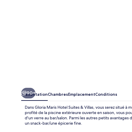
Maris
Hotel
Suites
&
Villas
90+
Présentation
Chambres
Emplacement
Conditions
Dans Gloria Maris Hotel Suites & Villas, vous serez situé à
profité de la piscine extérieure ouverte en saison, vous p
d'un verre au bar/salon. Parmi les autres petits avantages
un snack-bar/une épicerie fine.