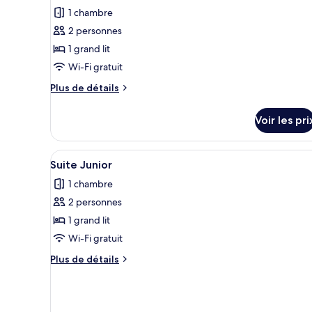
with
pour
1 chambre
Sea
ce
View
2 personnes
type
1 grand lit
de
Wi-Fi gratuit
chambre :
Plus
Plus de détails
Executive
de
Room
détails
Voir les pri
with
sur
le
Landscape
type
Afficher
Coffres-forts dans les chambres
View
4
de
Suite Junior
toutes
chambre
1 chambre
Executive
les
Room
2 personnes
photos
with
pour
1 grand lit
Landscape
ce
View
Wi-Fi gratuit
type
Plus
Plus de détails
de
de
chambre :
détails
sur
Suite
le