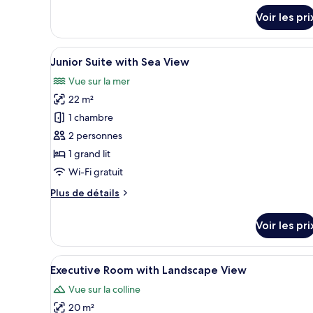
type
Sharing
Voir les pri
de
Pool
chambre
Executive
&
Afficher
Une chambre à coucher avec un l
Junior
5
Sea
Junior Suite with Sea View
toutes
Suite
View
Vue sur la mer
with
les
Sharing
22 m²
photos
Pool
pour
1 chambre
&
Sea
ce
2 personnes
View
type
1 grand lit
de
Wi-Fi gratuit
chambre :
Plus
Plus de détails
Junior
de
Suite
détails
Voir les pri
with
sur
le
Sea
type
Afficher
Une salle de bain moderne avec
View
10
de
Executive Room with Landscape View
toutes
chambre
Vue sur la colline
Junior
les
Suite
20 m²
photos