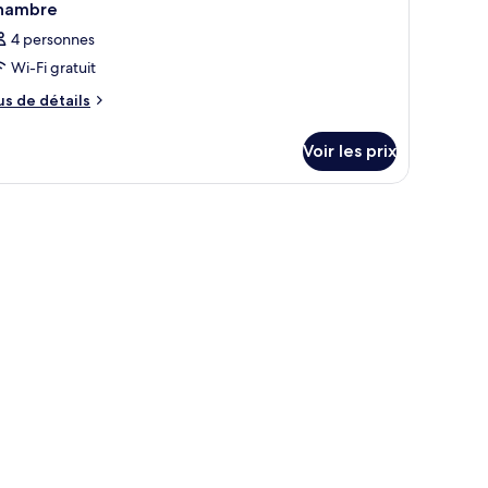
hambre
4 personnes
Wi-Fi gratuit
us
us de détails
e
tails
Voir les prix
r
pe
e
hambre
hambre