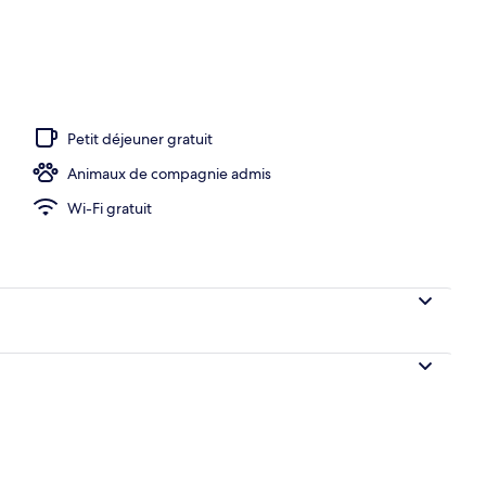
or Suite Private Pool & Sea View | Vue de la chambre
Petit déjeuner gratuit
Animaux de compagnie admis
Wi-Fi gratuit