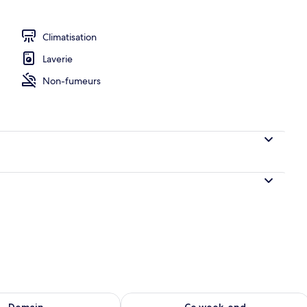
Climatisation
Laverie
Non-fumeurs
sponibilité pour demain août 10 - août 11
Vérifier la disponibilité pour ce week
Demain
Ce week-end