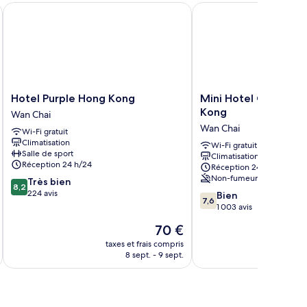
Hotel Purple Hong Kong
Mini Hotel Causeway 
Hotel
Mini
Hotel Purple Hong Kong
Mini Hotel Causewa
Purple
Hotel
Kong
Wan Chai
Hong
Causeway
Wan Chai
Wi-Fi gratuit
Kong
Bay
Climatisation
Wan
Hong
Wi-Fi gratuit
Salle de sport
Climatisation
Chai
Kong
Réception 24 h/24
Réception 24 h/24
Wan
Non-fumeurs
8.2
Très bien
Chai
8,2
sur
224 avis
7.6
Bien
7,6
10,
sur
1 003 avis
Très
10,
Le
70 €
bien,
Bien,
u
nouveau
224 avis
1 003 avis
taxes et frais compris
tax
prix
8 sept. - 9 sept.
est
de
70 €