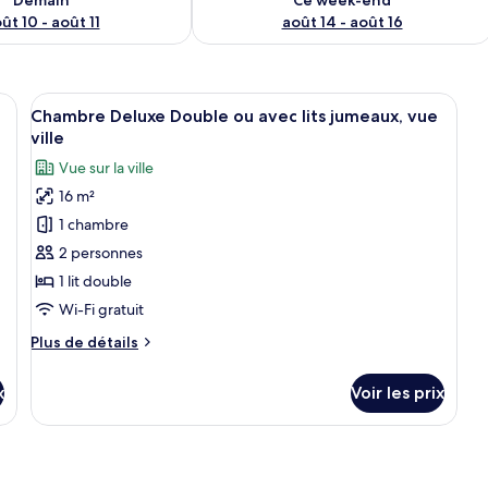
ût 10 - août 11
août 14 - août 16
lits, un bureau, une chaise, une télévision et une fenêtre donnant sur des bâ
Afficher
Une chambre d’hôtel moderne avec un g
4
Chambre Deluxe Double ou avec lits jumeaux, vue
toutes
ville
les
Vue sur la ville
photos
16 m²
pour
1 chambre
ce
type
2 personnes
de
1 lit double
chambre :
Wi-Fi gratuit
Chambre
Plus
Plus de détails
Deluxe
de
Double
détails
x
Voir les prix
sur
ou
le
avec
type
lits
de
jumeaux,
chambre