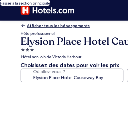
Passer à la section principale
Afficher tous les hébergements
Hôte professionnel
Elysion Place Hotel C
Hébergement
3.0 étoiles
Hôtel non loin de Victoria Harbour
Choisissez des dates pour voir les prix
Où allez-vous ?
Galerie
photos
de
l’hébergement
Elysion