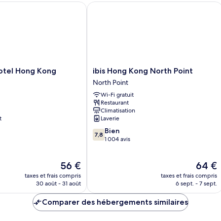
Chambre
el Hong Kong
ibis Hong Kong North Point
vue
Deluxe
ville
Double
ou
avec
lits
jumeaux,
vue
ibis
otel Hong Kong
ibis Hong Kong North Point
ville
Hong
North Point
Kong
Wi-Fi gratuit
North
Restaurant
Point
Climatisation
North
t
Laverie
Point
7.8
Bien
7,8
sur
1 004 avis
10,
Bien,
Le
Le
56 €
64 €
1 004 avis
nouveau
nouvea
taxes et frais compris
taxes et frais compris
prix
prix
30 août - 31 août
6 sept. - 7 sept.
est
est
de
de
Comparer des hébergements similaires
56 €
64 €