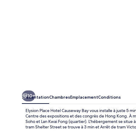
Place
Hotel
Causeway
Bay
10+
Présentation
Chambres
Emplacement
Conditions
Elysion Place Hotel Causeway Bay vous installe à juste 5 m
Centre des expositions et des congrès de Hong Kong. À mo
Soho et Lan Kwai Fong (quartier). L'hébergement se situe à 
tram Shelter Street se trouve à 3 min et Arrêt de tram Victor