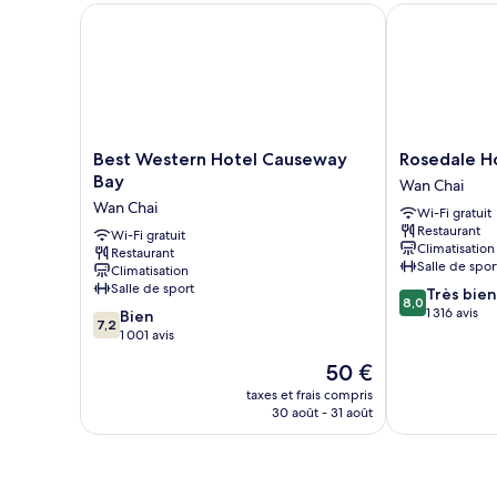
Chambre
Best Western Hotel Causeway Bay
Rosedale Hot
vue
Supérieure
ville
Double
ou
avec
lits
jumeaux,
vue
Best
Rosedale
Best Western Hotel Causeway
Rosedale H
ville
Western
Hotel
Bay
Wan Chai
Hotel
Hong
Wan Chai
Wi-Fi gratuit
Causeway
Kong
Restaurant
Bay
Wi-Fi gratuit
Wan
Climatisation
Restaurant
Wan
Chai
Salle de spor
Climatisation
Chai
Salle de sport
8.0
Très bien
8,0
sur
1 316 avis
7.2
Bien
7,2
10,
sur
1 001 avis
Très
10,
Le
50 €
bien,
Bien,
nouveau
1 316 avis
1 001 avis
taxes et frais compris
prix
30 août - 31 août
est
de
50 €