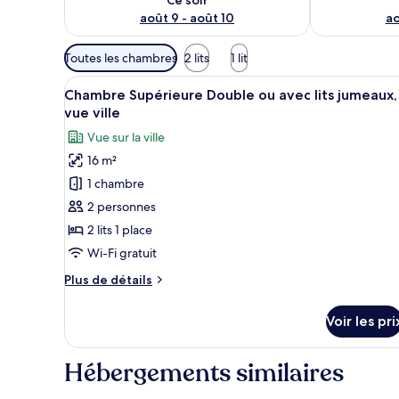
août 9 - août 10
ao
Filtres
Toutes les chambres
2 lits
1 lit
disponibles
Afficher
Une chambre d’hôtel avec deux 
pour
4
Chambre Supérieure Double ou avec lits jumeaux,
toutes
les
vue ville
les
chambres
Vue sur la ville
photos
16 m²
pour
1 chambre
ce
type
2 personnes
de
2 lits 1 place
chambre :
Wi-Fi gratuit
Chambre
Plus
Plus de détails
Supérieure
de
Double
détails
Voir les pri
sur
ou
le
avec
type
Hébergements similaires
lits
de
jumeaux,
chambre