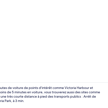
Rideaux occu
inutes de voiture de points d'intérêt comme Victoria Harbour et
ins de 5 minutes en voiture, vous trouverez aussi des sites comme
une très courte distance à pied des transports publics : Arrêt de
Façade de l
ia Park, à 3 min.