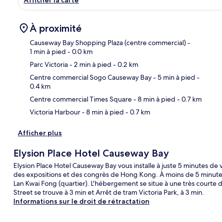
À proximité
Causeway Bay Shopping Plaza (centre commercial)
-
1 min à pied
- 0.0 km
Parc Victoria
- 2 min à pied
- 0.2 km
Car
Centre commercial Sogo Causeway Bay
- 5 min à pied
-
0.4 km
Centre commercial Times Square
- 8 min à pied
- 0.7 km
Victoria Harbour
- 8 min à pied
- 0.7 km
Afficher plus
Elysion Place Hotel Causeway Bay
Elysion Place Hotel Causeway Bay vous installe à juste 5 minutes de
des expositions et des congrès de Hong Kong. À moins de 5 minutes
Lan Kwai Fong (quartier). L'hébergement se situe à une très courte d
Street se trouve à 3 min et Arrêt de tram Victoria Park, à 3 min.
Informations sur le droit de rétractation