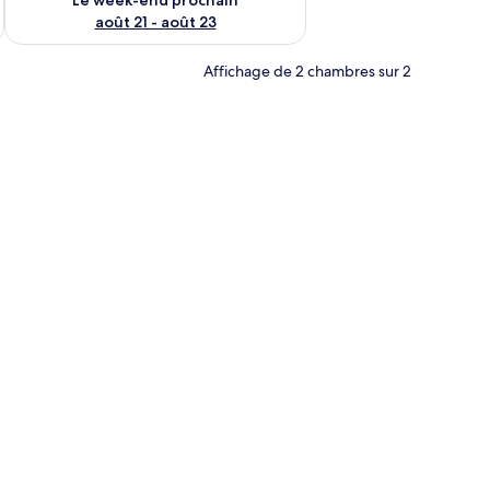
août 21 - août 23
Affichage de 2 chambres sur 2
timents et des espaces verts.
rand lit, une vue sur la verdure et un tableau au mur.