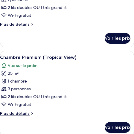
type
2 lits doubles OU 1 très grand lit
de
Wi-Fi gratuit
chambre :
Plus
Plus de détails
Chambre
de
Premium
détails
Voir les prix
(Promo)
sur
le
type
Afficher
Une terrasse en bois avec un hamac, e
6
de
Chambre Premium (Tropical View)
toutes
chambre
Vue sur le jardin
Chambre
les
Premium
25 m²
photos
(Promo)
pour
1 chambre
ce
3 personnes
type
2 lits doubles OU 1 très grand lit
de
Wi-Fi gratuit
chambre :
Plus
Plus de détails
Chambre
de
Premium
détails
Voir les prix
(Tropical
sur