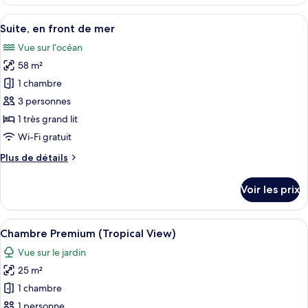
le
View)
type
Afficher
Une chambre d’hôtel avec un grand lit
8
de
Suite, en front de mer
toutes
chambre
Vue sur l’océan
Chambre
les
Premium
58 m²
photos
(Tropical
pour
1 chambre
View)
ce
3 personnes
type
1 très grand lit
de
Wi-Fi gratuit
chambre :
Plus
Plus de détails
Suite,
de
en
détails
Voir les prix
front
sur
le
de
type
Afficher
Une terrasse en bois avec un hamac, e
mer
6
de
Chambre Premium (Tropical View)
toutes
chambre
Vue sur le jardin
Suite,
les
en
25 m²
photos
front
pour
1 chambre
de
ce
mer
1 personne