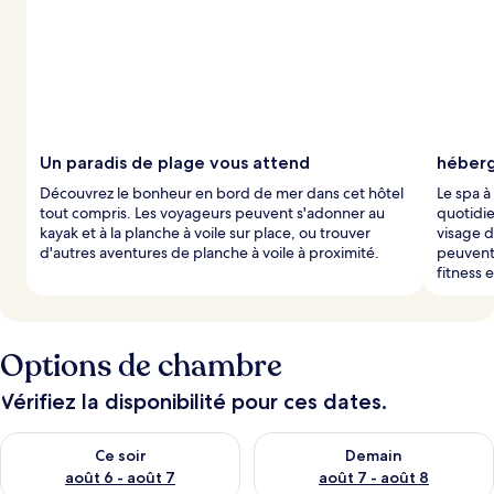
Un paradis de plage vous attend
héberg
Découvrez le bonheur en bord de mer dans cet hôtel
Le spa à
tout compris. Les voyageurs peuvent s'adonner au
quotidie
kayak et à la planche à voile sur place, ou trouver
visage d
d'autres aventures de planche à voile à proximité.
peuvent 
fitness e
Options de chambre
Vérifiez la disponibilité pour ces dates.
Vérifier la disponibilité pour ce soir août 6 - août 7
Vérifier la disponibilité pour 
Ce soir
Demain
août 6 - août 7
août 7 - août 8