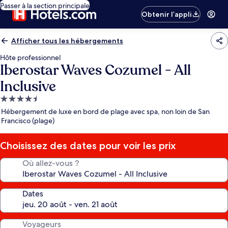
Passer à la section principale
Obtenir l’appli
Afficher tous les hébergements
Hôte professionnel
Iberostar Waves Cozumel - All
Inclusive
Hébergement
4.5 étoiles
Hébergement de luxe en bord de plage avec spa, non loin de San
Francisco (plage)
Choisissez des dates pour voir les prix
Où allez-vous ?
Dates
Voyageurs