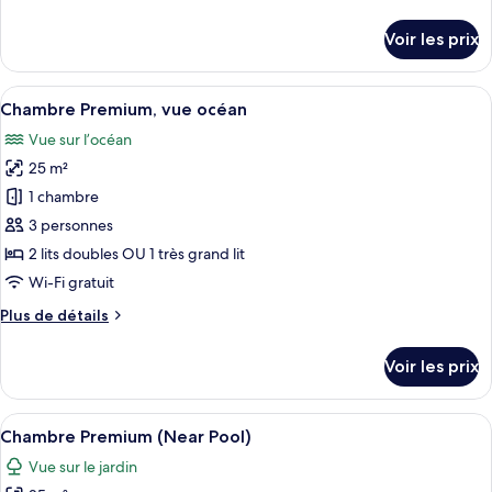
de
Premium
détails
Voir les prix
sur
le
type
Afficher
Une terrasse en bois avec un hamac ro
12
de
Chambre Premium, vue océan
toutes
chambre
Vue sur l’océan
Chambre
les
Premium
25 m²
photos
pour
1 chambre
ce
3 personnes
type
2 lits doubles OU 1 très grand lit
de
Wi-Fi gratuit
chambre :
Plus
Plus de détails
Chambre
de
Premium,
détails
Voir les prix
vue
sur
le
océan
type
Afficher
Une chambre d’hôtel avec un lit, un b
8
de
Chambre Premium (Near Pool)
toutes
chambre
Vue sur le jardin
Chambre
les
Premium,