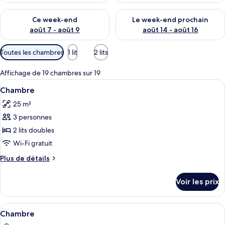
Vérifier la disponibilité pour ce week-end août 7 - août 9
Vérifier la disponibilité pour 
Ce week-end
Le week-end prochain
août 7 - août 9
août 14 - août 16
Filtres
Toutes les chambres
1 lit
2 lits
disponibles
pour
Affichage de 19 chambres sur 19
les
Afficher
Articles gratuits dans le mini-bar, cof
5
Chambre
chambres
toutes
25 m²
les
3 personnes
photos
pour
2 lits doubles
ce
Wi-Fi gratuit
type
Plus
Plus de détails
de
de
chambre :
détails
Voir les prix
sur
Chambre
le
type
Afficher
Articles gratuits dans le mini-bar, cof
6
de
Chambre
toutes
chambre