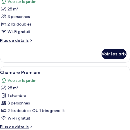
Vue sur le jardin
Chambre
les
25 m²
photos
pour
3 personnes
ce
2 lits doubles
type
Wi-Fi gratuit
de
Plus
Plus de détails
chambre :
de
Chambre
détails
Voir les prix
sur
le
type
Afficher
Une terrasse en bois avec un hamac, e
8
de
Chambre Premium
toutes
chambre
Vue sur le jardin
Chambre
les
25 m²
photos
pour
1 chambre
ce
3 personnes
type
2 lits doubles OU 1 très grand lit
de
Wi-Fi gratuit
chambre :
Plus
Plus de détails
Chambre