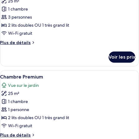
25 m²
photos
vue
pour
1 chambre
océan
ce
3 personnes
type
2 lits doubles OU 1 très grand lit
de
Wi-Fi gratuit
chambre :
Plus
Plus de détails
Chambre
de
Premium
détails
Voir les prix
(Near
sur
le
Pool)
type
Afficher
Une terrasse en bois avec un hamac, e
8
de
Chambre Premium
toutes
chambre
Vue sur le jardin
Chambre
les
Premium
25 m²
photos
(Near
pour
1 chambre
Pool)
ce
1 personne
type
2 lits doubles OU 1 très grand lit
de
Wi-Fi gratuit
chambre :
Plus
Plus de détails
Chambre