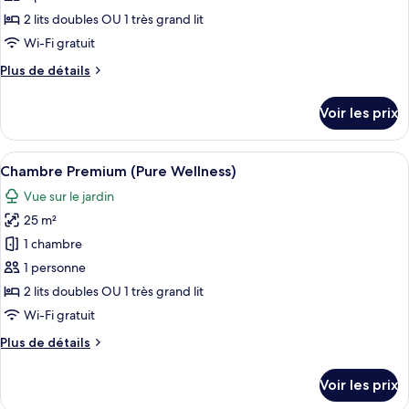
type
2 lits doubles OU 1 très grand lit
de
Wi-Fi gratuit
chambre :
Plus
Plus de détails
Chambre
de
Premium
détails
Voir les prix
(Promo)
sur
le
type
Afficher
Une chambre d’hôtel avec un lit, un tél
6
de
Chambre Premium (Pure Wellness)
toutes
chambre
Vue sur le jardin
Chambre
les
Premium
25 m²
photos
(Promo)
pour
1 chambre
ce
1 personne
type
2 lits doubles OU 1 très grand lit
de
Wi-Fi gratuit
chambre :
Plus
Plus de détails
Chambre
de
Premium
détails
Voir les prix
(Pure
sur
le