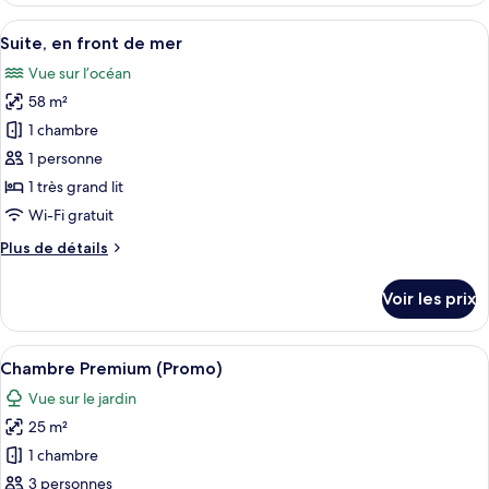
océan
type
Afficher
Une chambre d’hôtel avec un grand lit
5
de
Suite, en front de mer
toutes
chambre
Vue sur l’océan
Chambre
les
Premium,
58 m²
photos
vue
pour
1 chambre
océan
ce
1 personne
type
1 très grand lit
de
Wi-Fi gratuit
chambre :
Plus
Plus de détails
Suite,
de
en
détails
Voir les prix
front
sur
le
de
type
Afficher
Une chambre d’hôtel avec un lit, un b
mer
6
de
Chambre Premium (Promo)
toutes
chambre
Vue sur le jardin
Suite,
les
en
25 m²
photos
front
pour
1 chambre
de
ce
mer
3 personnes