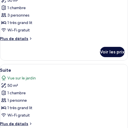
50 m²
photos
(Near
pour
1 chambre
Pool)
ce
3 personnes
type
1 très grand lit
de
Wi-Fi gratuit
chambre :
Plus
Plus de détails
Suite
de
détails
Voir les prix
sur
le
type
Afficher
Une chambre à coucher avec une tête d
6
de
Suite
toutes
chambre
Vue sur le jardin
Suite
les
50 m²
photos
pour
1 chambre
ce
1 personne
type
1 très grand lit
de
Wi-Fi gratuit
chambre :
Plus
Plus de détails
Suite