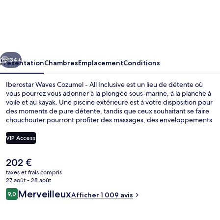
Iberostar
Waves
Cozumel
-
cédent
Suivant
All
134+
Présentation
Chambres
Emplacement
Conditions
Inclusive
Iberostar Waves Cozumel - All Inclusive est un lieu de détente où
vous pourrez vous adonner à la plongée sous-marine, à la planche à
voile et au kayak. Une piscine extérieure est à votre disposition pour
des moments de pure détente, tandis que ceux souhaitant se faire
chouchouter pourront profiter des massages, des enveloppements
corporels et des soins d'aromathérapie. Les options de restauration
comprennent 5 restaurants, tandis que les 5 bars/salons vous
VIP Access
invitent à siroter des boissons rafraîchissantes. Parmi les autres
avantages de cet hébergement de luxe, on trouve un club pour
Le
202 €
enfants (gratuit), une salle de fitness et une piscine pour enfants,
Extérieur
prix
l'idéal pour des vacances sans soucis. Le personnel attentionné et la
taxes et frais compris
actuel
27 août - 28 août
proximité avec la plage remportent un franc succès auprès des
est
autres voyageurs.
Avis
Merveilleux
9,0
Afficher 1 009 avis
de
9,0 sur 10
voyageurs
202 €.