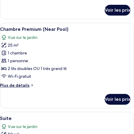
de
Premium
détails
Voir les prix
sur
le
type
Afficher
Une chambre d’hôtel avec un lit, un b
8
de
Chambre Premium (Near Pool)
toutes
chambre
Vue sur le jardin
Chambre
les
Premium
25 m²
photos
pour
1 chambre
ce
1 personne
type
2 lits doubles OU 1 très grand lit
de
Wi-Fi gratuit
chambre :
Plus
Plus de détails
Chambre
de
Premium
détails
Voir les prix
(Near
sur
le
Pool)
type
Afficher
Une chambre à coucher avec une tête d
6
de
Suite
toutes
chambre
Vue sur le jardin
Chambre
les
Premium