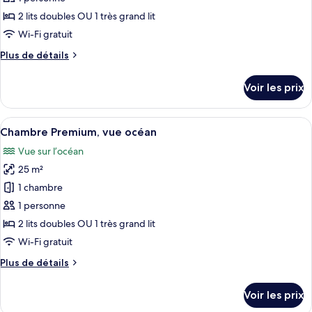
type
2 lits doubles OU 1 très grand lit
de
Wi-Fi gratuit
chambre :
Plus
Plus de détails
Chambre
de
Premium
détails
Voir les prix
(Tropical
sur
le
View)
type
Afficher
Une chambre d’hôtel équipée d’un lit, 
8
de
Chambre Premium, vue océan
toutes
chambre
Vue sur l’océan
Chambre
les
Premium
25 m²
photos
(Tropical
pour
1 chambre
View)
ce
1 personne
type
2 lits doubles OU 1 très grand lit
de
Wi-Fi gratuit
chambre :
Plus
Plus de détails
Chambre
de
Premium,
détails
Voir les prix
vue
sur
le