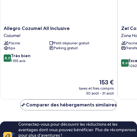
Allegro
Zel
Allegro Cozumel All Inclusive
Zel Co
Cozumel
Cozume
Cozumel
Zona Ho
All
Zona
Piscine
Petit déjeuner gratuit
Piscin
Inclusive
Hoteler
Spa
Parking gratuit
Transf
Cozumel
Norte
8.0
Très bien
8,0
8.6
Exce
sur
1 155 avis
8,6
sur
1 062
10,
10,
Très
Excellen
bien,
Le
153 €
1 062 avi
1 155 avis
nouveau
taxes et frais compris
prix
30 août - 31 août
est
de
Comparer des hébergements similaires
153 €
Connectez-vous pour découvrir les réductions et les
avantages dont vous pouvez bénéficier. Plus de récompenses
pour plus d’aventures !