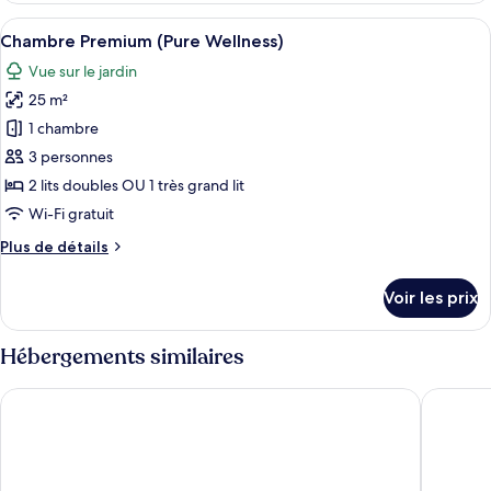
Wellness)
type
Afficher
Une chambre d’hôtel avec un lit, un tél
6
de
Chambre Premium (Pure Wellness)
toutes
chambre
Vue sur le jardin
Chambre
les
Premium
25 m²
photos
(Pure
pour
1 chambre
Wellness)
ce
3 personnes
type
2 lits doubles OU 1 très grand lit
de
Wi-Fi gratuit
chambre :
Plus
Plus de détails
Chambre
de
Premium
détails
Voir les prix
(Pure
sur
le
Wellness)
type
Hébergements similaires
de
chambre
Allegro Cozumel All Inclusive
Zel Coz
Chambre
Premium
(Pure
Wellness)