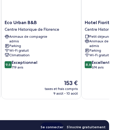
Eco
Hotel
Eco Urban B&B
Hotel Fiorita
Urban
Fiorita
Centre Historique de Florence
Centre Historique de Flo
B&B
Centre
Animaux de compagnie
Petit déjeuner gratuit
Centre
Historique
admis
Animaux de compagnie
Historique
de
Parking
admis
de
Florence
Wi-Fi gratuit
Parking
Florence
Climatisation
Wi-Fi gratuit
9.6
8.6
Exceptionnel
Excellent
9,6
8,6
sur
sur
719 avis
674 avis
10,
10,
Exceptionnel,
Excellent,
Le
153 €
719 avis
674 avis
nouveau
taxes et frais compris
tax
prix
9 août - 10 août
est
de
153 €
Se connecter
S’inscrire gratuitement