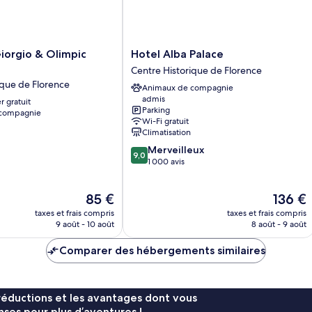
Hotel
iorgio & Olimpic
Hotel Alba Palace
Alba
Centre Historique de Florence
Palace
ique de Florence
Animaux de compagnie
Centre
admis
r gratuit
Historique
Parking
 compagnie
de
Wi-Fi gratuit
Florence
Climatisation
9.0
Merveilleux
9,0
sur
1 000 avis
10,
Merveilleux,
Le
Le
85 €
136 €
1 000 avis
nouveau
nouveau
taxes et frais compris
taxes et frais compris
prix
prix
9 août - 10 août
8 août - 9 août
est
est
de
de
Comparer des hébergements similaires
85 €
136 €
réductions et les avantages dont vous
ses pour plus d’aventures !