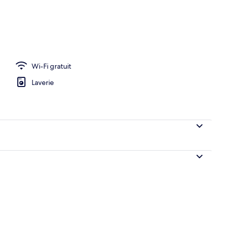
le | Minibar, coffres-forts dans les chambres, bureau, chambres insonorisé
Wi-Fi gratuit
Laverie