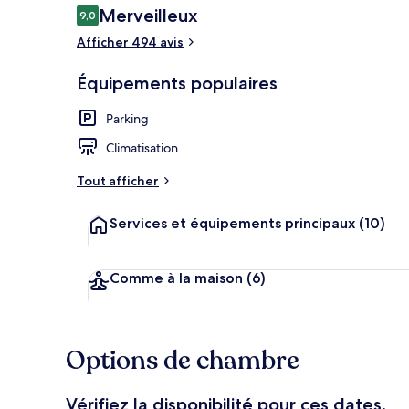
Avis
Merveilleux
9,0
9,0 sur 10
voyageurs
Afficher 494 avis
Chambre Doub
Équipements populaires
Parking
Climatisation
Tout afficher
Services et équipements principaux
(10)
Comme à la maison
(6)
Options de chambre
Vérifiez la disponibilité pour ces dates.