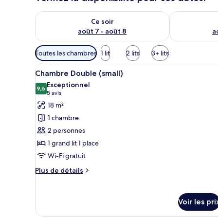
Vérifier la disponibilité pour ce soir août 7 - août 8
Vérifier la di
Ce soir
août 7 - août 8
a
Filtres
Toutes les chambres
1 lit
2 lits
3+ lits
disponibles
Afficher
Une chambre à coucher avec un 
pour
4
Chambre Double (small)
toutes
les
Exceptionnel
les
9,6
chambres
9,6 sur 10
(5 avis)
5 avis
photos
18 m²
pour
1 chambre
ce
2 personnes
type
1 grand lit 1 place
de
Wi-Fi gratuit
chambre :
Chambre
Plus
Plus de détails
Double
de
détails
(small)
sur
Voir les pri
le
type