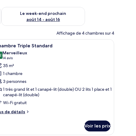
-end août 7 - août 9
Vérifier la disponibilité pour le week-end prochain août 14 - a
Le week-end prochain
août 14 - août 16
Affichage de 4 chambres sur 4
re-lit bleu foncé et agrémenté de plusieurs oreillers, dont un oreiller origin
fficher
Une chambre bien rangée, avec un grand lit, u
5
hambre Triple Standard
outes
Merveilleux
s
2
9,2 sur 10
(14 avis)
14 avis
hotos
35 m²
our
1 chambre
e
3 personnes
ype
1 très grand lit et 1 canapé-lit (double) OU 2 lits 1 place et 1
e
canapé-lit (double)
hambre :
Wi-Fi gratuit
hambre
riple
us
us de détails
e
tandard
tails
Voir les prix
r