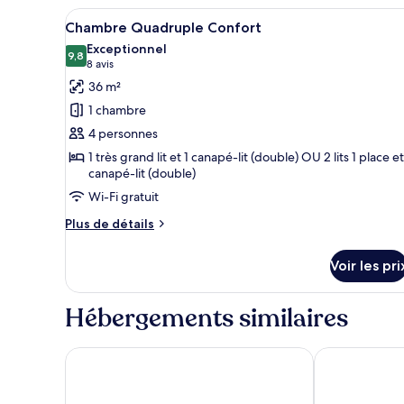
de
Afficher
Une chambre d’hôtel équipée d’u
4
chambre
Chambre Quadruple Confort
toutes
Chambre
Exceptionnel
Double
les
9,8
9,8 sur 10
(8 avis)
8 avis
(small)
photos
36 m²
pour
1 chambre
ce
4 personnes
type
1 très grand lit et 1 canapé-lit (double) OU 2 lits 1 place et
de
canapé-lit (double)
chambre :
Wi-Fi gratuit
Chambre
Quadruple
Plus
Plus de détails
de
Confort
détails
Voir les pri
sur
le
type
Hébergements similaires
de
chambre
Chambre
Porta Faenza Hotel
Hotel San Gio
Quadruple
Confort