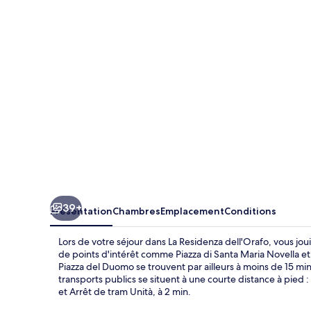
dell'Orafo
39+
Présentation
Chambres
Emplacement
Conditions
Lors de votre séjour dans La Residenza dell'Orafo, vous j
de points d'intérêt comme Piazza di Santa Maria Novella et
Piazza del Duomo se trouvent par ailleurs à moins de 15 m
transports publics se situent à une courte distance à pied 
et Arrêt de tram Unità, à 2 min.