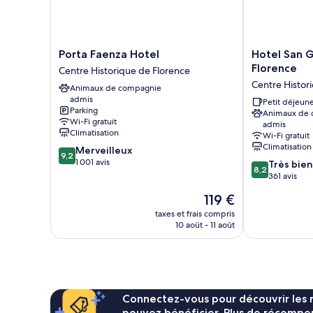
Porta
Hotel
Porta Faenza Hotel
Hotel San G
Faenza
San
Florence
Centre Historique de Florence
Hotel
Giorgio
Centre Histor
Animaux de compagnie
Centre
&
admis
Historique
Olimpic
Petit déjeune
Parking
Animaux de
de
Florence
Wi-Fi gratuit
admis
Florence
Centre
Climatisation
Wi-Fi gratuit
Historique
Climatisation
9.2
Merveilleux
de
9,2
sur
1 001 avis
8.2
Très bien
Florence
8,2
10,
sur
361 avis
Merveilleux,
10,
Le
119 €
1 001 avis
Très
nouveau
bien,
taxes et frais compris
prix
10 août - 11 août
361 avis
est
de
119 €
Connectez-vous pour découvrir les 
pouvez bénéficier. Plus de récompen